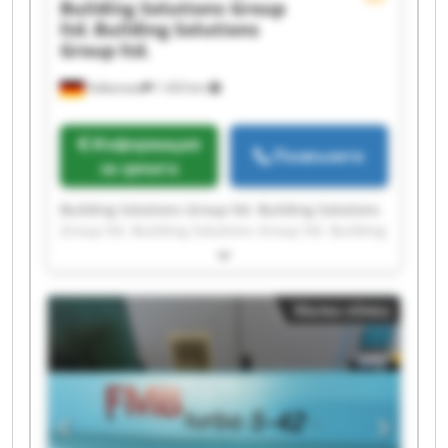
Building Solutions Group
ltd.
Building Solutions
Group ltd.
Falkensee
1 433 km
Информация
Позвънете
за цената
Building Solutions Group ltd. Building Solutions
Group ltd. Building Solutions Group ltd. Building
Solutions Group ltd. Building Solutions Group
ltd. Building Solutions Group ltd. Building
Solutions Group ltd. Building Solutions Group
Малка обява
ltd. Building Solutions Group ltd. Building
Solutions Group ltd. Building Solutions Group
ltd. Building Solutions Group ltd. Building
Solutions Group ltd. Building Solutions Group
ltd. Building Solutions Group ltd. Building
Solutions Group ltd. Building Solutions Group
ltd. Building Solutions Group ltd. Building