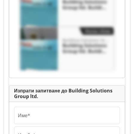
Building Solutions
Group ltd. Building
Solutions Group
ltd.
Малка обява
Building Solutions Group ltd.
Building Solutions
Group ltd. Building
Solutions Group
ltd.
Изпрати запитване до Building Solutions
Group ltd.
Име*