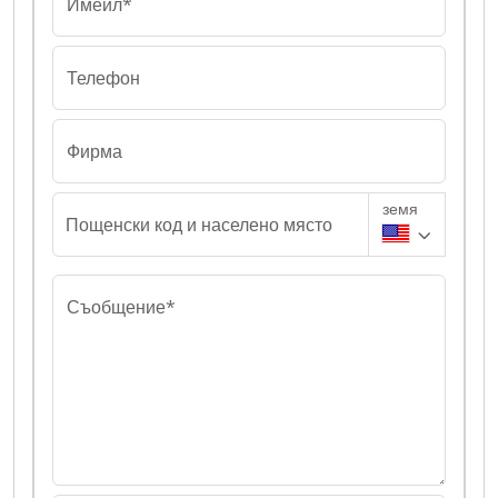
Имейл*
Телефон
Фирма
земя
Пощенски код и населено място
Съобщение*