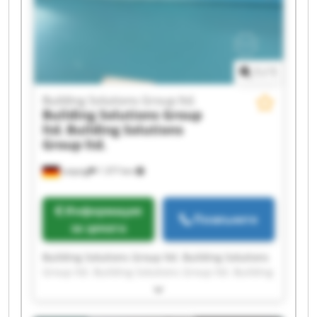
Solutions Group ltd. Building Solutions Group
ltd.
1
/
1
Building Solutions Group ltd.
Building Solutions Group
ltd.
Building Solutions
Group ltd.
Leipzig
1 377 km
Информация
Позвънете
за цената
Building Solutions Group ltd. Building Solutions
Group ltd. Building Solutions Group ltd. Building
Solutions Group ltd. Building Solutions Group
ltd. Building Solutions Group ltd. Building
Solutions Group ltd. Building Solutions Group