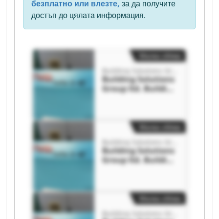
безплатно или влезте,
за да получите
достъп до цялата информация.
Малка обява
Building Solutions Group ltd.
Building Solutions
Group ltd. Building
Solutions Group
ltd.
Малка обява
Building Solutions Group ltd.
Building Solutions
Group ltd. Building
Solutions Group
ltd.
Малка обява
Building Solutions Group ltd.