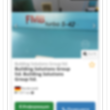
Solutions Group ltd. Building Solutions Group
ltd. Building Solutions Group ltd. Building
Solutions Group ltd. Building Solutions Group
ltd. Building Solutions Group ltd. Building
Solutions Group ltd. Building Solutions Group
ltd. Building Solutions Group ltd. Building
Solutions Group ltd. Building Solutions Group
ltd.
1
/
1
Building Solutions Group ltd.
Building Solutions Group
ltd.
Building Solutions
Group ltd.
Norderstedt
1 671 km
Информация
Позвънете