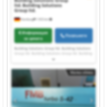
Building Solutions Group
ltd.
Building Solutions
Group ltd.
Hamburg
1 653 km
Информация
Позвънете
за цената
Building Solutions Group ltd. Building Solutions
Group ltd. Building Solutions Group ltd. Building
Solutions Group ltd. Building Solutions Group
ltd. Building Solutions Group ltd. Building
Solutions Group ltd. Building Solutions Group
Малка обява
ltd. Building Solutions Group ltd. Building
Solutions Group ltd. Building Solutions Group
ltd. Building Solutions Group ltd. Building
Solutions Group ltd. Building Solutions Group
ltd. Building Solutions Group ltd. Building
Solutions Group ltd. Building Solutions Group
ltd. Building Solutions Group ltd. Building