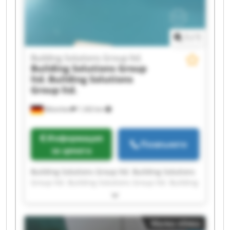
1
/
1
Building Solutions Group ltd.
Building Solutions Group
ltd.
Building Solutions
Group ltd.
München
1 242 km
Информация
Позвънете
за цената
Building Solutions Group ltd. Building Solutions
Group ltd. Building Solutions Group ltd. Building
Solutions Group ltd. Building Solutions Group
ltd. Building Solutions Group ltd. Building
Solutions Group ltd. Building Solutions Group
Малка обява
ltd. Building Solutions Group ltd. Building