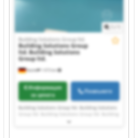
Solutions Group ltd. Building Solutions Group
ltd.
1
/
1
Building Solutions Group ltd.
Building Solutions Group
ltd.
Building Solutions
Group ltd.
Кьолн
1 673 km
Информация
Позвънете
за цената
Building Solutions Group ltd. Building Solutions
Group ltd. Building Solutions Group ltd. Building
Solutions Group ltd. Building Solutions Group
ltd. Building Solutions Group ltd. Building
Solutions Group ltd. Building Solutions Group