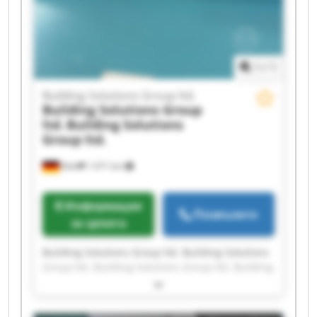
Solutions Group ltd. Building Solutions Group
ltd.
1
/
1
Building Solutions Group ltd.
Building Solutions Group
ltd.
Building Solutions
Group ltd.
Köln
1 671 km
Информация
Позвънете
за цената
Building Solutions Group ltd. Building Solutions
Group ltd. Building Solutions Group ltd. Building
Solutions Group ltd. Building Solutions Group
ltd. Building Solutions Group ltd. Building
Solutions Group ltd. Building Solutions Group