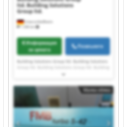
ltd.
Building Solutions
Group ltd.
Unterschleißheim
1 246 km
Информация
Позвънете
за цената
Building Solutions Group ltd. Building Solutions
Group ltd. Building Solutions Group ltd. Building
Solutions Group ltd. Building Solutions Group
ltd. Building Solutions Group ltd. Building
Solutions Group ltd. Building Solutions Group
Малка обява
ltd. Building Solutions Group ltd. Building
Solutions Group ltd. Building Solutions Group
ltd. Building Solutions Group ltd. Building
Solutions Group ltd. Building Solutions Group
ltd. Building Solutions Group ltd. Building
Solutions Group ltd. Building Solutions Group
ltd. Building Solutions Group ltd. Building