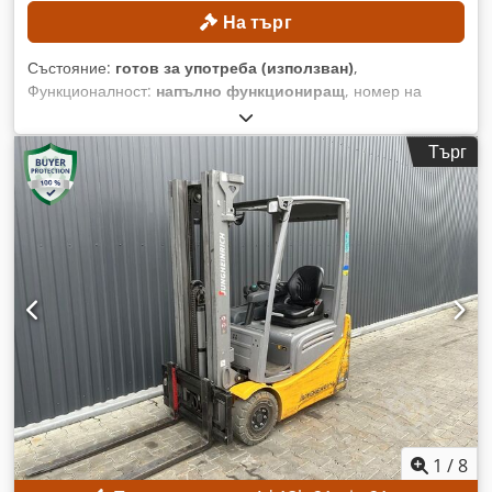
На търг
Състояние:
готов за употреба (използван)
,
Функционалност:
напълно функциониращ
, номер на
машина/превозно средство:
H2X386H10283
, Година на
производство:
2017
, часове на работа:
5 612 h
, височина на
Търг
повдигане:
4 625 мм
, свободно повдигане:
1 500 мм
,
строителна височина:
2 121 мм
, Оборудване:
странично
изместване
, Без минимална цена – гарантирана продажба
на най-високата предложена цена! ТЕХНИЧЕСКИ ДАННИ
Височина на повдигане: 4 625 мм Обща височина: 2 121
мм Височина на свободен ход: 1 500 мм Crodpfx
Aszrlwismkof ДАННИ ЗА МАШИНАТА Тип мачта: Триплекс
мачта със свободен ход Напрежение на батерията: 48 V
Капацитет на батерията: 585 Ah Гуми: нови Работни
часове: 5 612 ч. ОБОРУДВАНЕ Кабина Батерия Зарядно
устройство Страничен измествач Външна референция:
SL11370SP
1
/
8