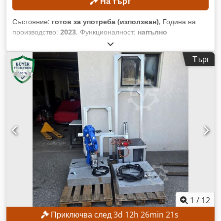
На търг
Състояние:
готов за употреба (използван)
, Година на
производство:
2023
, Функционалност:
напълно
функциониращ
, дължина на струговане:
300 мм
,
диаметър на струговане:
300 мм
, отвор шпиндела:
52 мм
,
Търг
максимална скорост на вретеното:
4 500 об/мин
, модел на
контролер:
FANUC CNC
, Машината може да бъде огледана
по предварителна уговорка, като се предвиди срок от три
дни. ТЕХНИЧЕСКИ ДАННИ Максимален диаметър на
струговане: приблизително 300 мм Максимална дължина
на струговане: приблизително 300 мм Диаметър на отвора
на шпиндела: приблизително 52 мм Максимална скорост
на главния шпиндел: 4500 об./мин Револверна глава за
инструменти: 12 станции ДЕТАЙЛИ ЗА МАШИНАТА
Управление: FANUC CNC Тегло на машината:
приблизително 2200 кг Работни часове: приблизително
6458 ч. Credpfx Amjznb Ntskjf Часове работа на шпиндела:
приблизително 4300 ч. Напрежение: AC 380 V (с или без
трансформатор) Номинална мощност: 14,97 kVA
1
/
12
Номинален ток при пълно натоварване: 22,74 A Капацитет
Приключва след
3
d
12
h
26
min
18
s
на прекъсване: 5 kA Капацитет при късо съединение: 10 kA