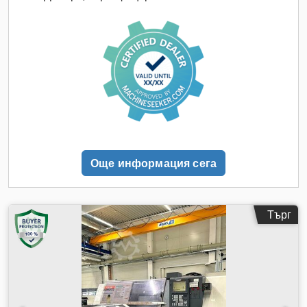
/ 150 мм Система за затягане на патронника: до 60 мм
Codjzpximjpfx Amkerf Система за затягане на патронника
HAINBUCH: до 65 мм Основен шпиндел Максимална
скорост на шпиндела: 3000 об./мин Мощност на двигателя
на основния шпиндел: 11 / 15 kW Основен револвер Брой
позиции за инструменти: 8 Приемник за инструменти: VDI
30 Максимален работен ход по ос Z: 50 мм Скорост на
бързо придвижване: 15 м/мин Сила на подаване: 6790 N
Допълнителен подреволвер Брой позиции за инструменти:
8 Приемник за инструменти: VDI 20 Напречен плъзгач Брой
хоризонтални плъзгачи: 2 Максимален работен ход по ос
Още информация сега
X1/X2: 70 мм Максимален работен ход по ос Z1: 230 мм
Сила на подаване по ос X1/X2: 8000 N при 50 бара
Вертикален плъзгач Брой вертикални плъзгачи: 2
Максимален работен ход по ос X3/X4: 70 мм Ръчна
Търг
настройка на дължината: 50 мм Скорост на бързо
придвижване: 15 м/мин Сила на подаване по ос X1/X2:
8000 N при 50 бара ТЕХНИЧЕСКИ ДЕТАЙЛИ ЗА
МАШИНАТА Размери и тегло Височина на машината: 1700
мм Необходима площ: 2900 x 1700 мм Тегло на машината:
4100 кг