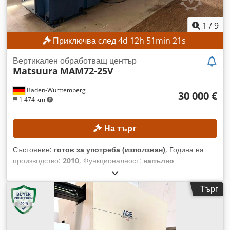
1
/
9
Приключва след
4
d
12
h
51
min
18
s
Вертикален обработващ център
Matsuura
MAM72-25V
Baden-Württemberg
30 000 €
1 474 km
На търг
Състояние:
готов за употреба (използван)
, Година на
производство:
2010
, Функционалност:
напълно
функциониращ
, номер на машина/превозно средство:
18199
, разстояние на движение по ост X:
550 мм
, ход по
Търг
оста Y:
410 мм
, ход по оста Z:
450 мм
, максимална скорост
на вретеното:
20 000 об/мин
, брой гнезда в магазинa за
инструменти:
210
, ТЕХНИЧЕСКИ ХАРАКТЕРИСТИКИ CNC
управление: FANUC 30iM за 5-осова обработка Работна