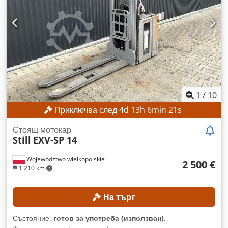
Обща височина: 2179 мм ДАННИ ЗА МАШИНАТА Тип
мачта: Триплекс ISO клас: ISO клас 3 (2500–4999 кг) Тип
гориво: Газ Работни часове: 7093 ч. ОБОРУДВАНЕ
Страничен измествач Външна референтна информация:
SL13385SLO
1
/
10
Приключва след
4
d
13
h
6
min
18
s
Стоящ мотокар
Still
EXV-SP 14
Województwo wielkopolskie
2 500 €
1 210 km
На търг
Състояние:
готов за употреба (използван)
,