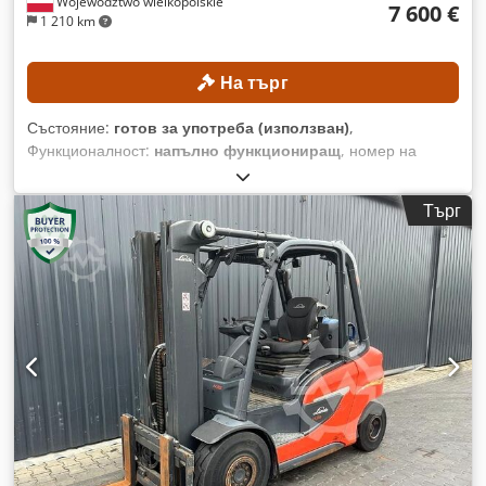
Województwo wielkopolskie
7 600 €
1 210 km
На търг
Състояние:
готов за употреба (използван)
,
Функционалност:
напълно функциониращ
, номер на
машина/превозно средство:
H2X392H00704
, Година на
производство:
2017
, часове на работа:
13 718 h
,
Търг
товароносимост:
2 500 кг
, височина на повдигане:
3 450
мм
, тип гориво:
дизел
, тип мачта:
симплекс
, строителна
височина:
2 377 мм
, Без минимална цена – гарантирана
продажба на най-високата предложена цена! ТЕХНИЧЕСКИ
ДАННИ Товароподемност: 2500 кг Височина на повдигане:
3450 мм ТЕХНИЧЕСКИ ХАРАКТЕРИСТИКИ НА МАШИНАТА
Тип гориво: Дизел Crjdpfjzrgbpjx Amkef Тип мачта:
Симплекс ISO клас: 2 (1000–2500 кг) Обща височина: 2377
мм ОБОРУДВАНЕ Страничен измествач 3-ти хидравличен
контур Външна референция: SL12069SP