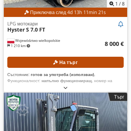
1
/
8
Приключва след
4
d
13
h
11
min
18
s
LPG мотокари
Hyster
S 7.0 FT
Województwo wielkopolskie
8 000 €
1 210 km
На търг
Състояние:
готов за употреба (използван)
,
Функционалност:
напълно функциониращ
, номер на
машина/превозно средство:
G024V02010N
, Година на
производство:
2015
, часове на работа:
9 371 h
,
Търг
товароносимост:
7 000 кг
, височина на повдигане:
7 100
мм
, свободно повдигане:
1 845 мм
, тип гориво:
газ
, тип
мачта:
триплекс
, строителна височина:
3 500 мм
, Без
минимална цена – гарантирана продажба на най-високата
предложена цена! ТЕХНИЧЕСКИ ХАРАКТЕРИСТИКИ
Товароподемност: 7000 кг Максимална височина на