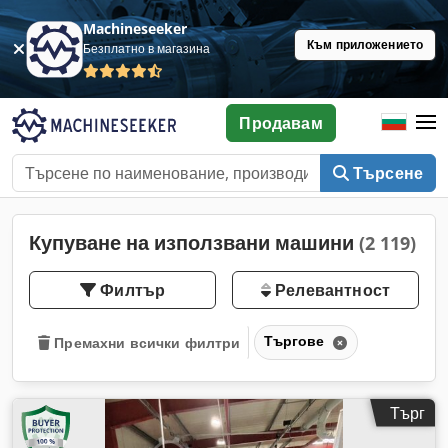
Machineseeker
Към приложението
Безплатно в магазина
Продавам
Търсене
Купуване на използвани машини
(2 119)
Филтър
Релевантност
Търгове
Премахни всички филтри
Търг