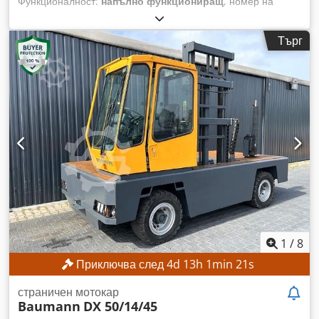
Функционалност:
напълно функциониращ
, номер на
машина/превозно средство:
F20325Y00782
, Година на
производство:
2021
, часове на работа:
2 044 h
,
Търг
товароносимост:
1 400 кг
, височина на повдигане:
4 802
мм
, свободно повдигане:
1 545 мм
, тип гориво:
електрически
, тип мачта:
триплекс
, Без минимална цена
– гарантирана продажба на най-високата предложена
цена! ТЕХНИЧЕСКИ ДАННИ Товароподемност: 1400 кг
Височина на повдигане: 4802 мм Свободен ход: 1545 мм
ДЕТАЙЛИ ЗА МАШИНАТА Тип мачта: Триплекс Тип
задвижване: Електрическо Credpfxozrgbce Amkef
Напрежение на батерията: 24 V Обща височина: 2065 мм
Външна референция: SL10235SP
1
/
8
Приключва след
4
d
13
h
1
min
18
s
страничен мотокар
Baumann
DX 50/14/45