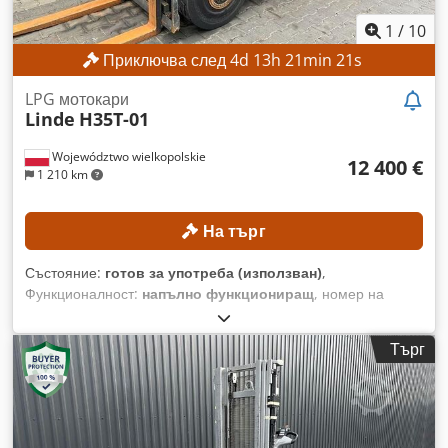
1
/
10
Приключва след
4
d
13
h
21
min
18
s
LPG мотокари
Linde
H35T-01
Województwo wielkopolskie
12 400 €
1 210 km
На търг
Състояние:
готов за употреба (използван)
,
Функционалност:
напълно функциониращ
, номер на
машина/превозно средство:
H21202Y00263
, Година на
производство:
2021
, часове на работа:
7 093 h
,
Търг
товароносимост:
3 500 кг
, височина на повдигане:
4 680
мм
, тип гориво:
газ
, тип мачта:
триплекс
, Без минимална
цена – гарантирана продажба на най-високата предложена
цена! ТЕХНИЧЕСКИ ДАННИ Cedpfxozrgbis Amkorf
Товароподемност: 3500 кг Височина на повдигане: 4680 мм