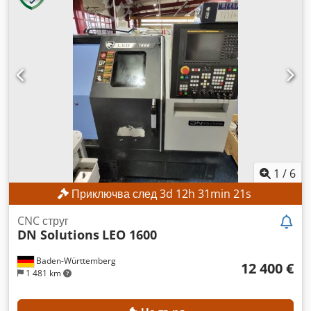
1
/
6
Приключва след
3
d
12
h
31
min
18
s
CNC струг
DN Solutions
LEO 1600
Baden-Württemberg
12 400 €
1 481 km