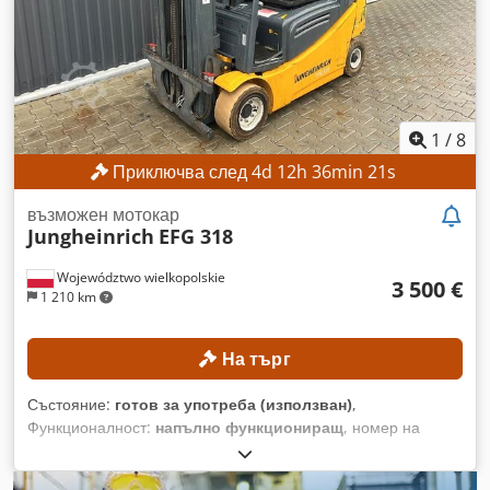
Максимален ток на защита от претоварване на
устройството: 15 A Ток на късо съединение: 2,5 kA Тип
захранващ блок: ERAR-1000-06VX8-E10 ОБОРУДВАНЕ
Манипулатор Yaskawa Motoman GP8 Управление на
робота Yaskawa YRC1000
1
/
8
Приключва след
4
d
12
h
36
min
18
s
възможен мотокар
Jungheinrich
EFG 318
Województwo wielkopolskie
3 500 €
1 210 km
На търг
Състояние:
готов за употреба (използван)
,
Функционалност:
напълно функциониращ
, номер на
машина/превозно средство:
FN498167
, Година на
производство:
2015
, часове на работа:
15 254 h
, височина