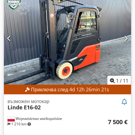
минимална цена – гарантирана продажба на най-високата
предложена цена! ТЕХНИЧЕСКИ ДАННИ Височина на
повдигане: 2800 мм Обща височина: 1950 мм ДАННИ ЗА
МАШИНАТА Тип мачта: Стандартна мачта Тип батерия:
Литиево-йонна батерия Работни часове: 560 ч.
ОБОРУДВАНЕ Crodpfxezrlw Aj Amkjf Първоначално
повдигане Зарядно устройство Външна референтна
информация: SL1145SP
1
/
11
Приключва след
4
d
12
h
26
min
18
s
възможен мотокар
Linde
E16-02
Województwo wielkopolskie
7 500 €
1 210 km