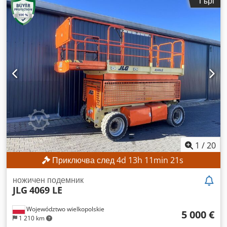
Търг
повдигане:
3 540 мм
, тип мачта:
дуплекс
, строителна
височина:
2 520 мм
, Оборудване:
странично изместване
,
Без минимална цена – гарантирана продажба на най-
високата предложена цена! ТЕХНИЧЕСКИ
ХАРАКТЕРИСТИКИ Височина на повдигане: 3540 мм Обща
височина: 2520 мм ДЕТАЙЛИ ЗА МАШИНАТА Тип мачта:
Двустранна мачта със свободен ход Напрежение на
батерията: 80 V Капацитет на батерията: 930 Ah Година на
производство на батерията: 2017 Хидравлични клапани: 3-
ти/4-ти клапан Работни часове: 1398 ч. ОБОРУДВАНЕ
Страничен премествач Позициониращ механизъм за
вилици Зарядно устройство – включено Crsdpfxozrlvfj
Amkjf Външна референция: SL13606SP
1
/
20
Приключва след
4
d
13
h
11
min
18
s
ножичен подемник
JLG
4069 LE
Województwo wielkopolskie
5 000 €
1 210 km