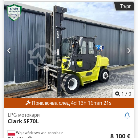
2013
, часове на работа:
8 786 h
, товароносимост:
1 000 кг
,
Търг
височина на повдигане:
4 735 мм
, свободно повдигане:
1 614 мм
, тип гориво:
електрически
, тип мачта:
триплекс
,
Без минимална цена – гарантирана продажба на най-
високата предложена цена! ТЕХНИЧЕСКИ ДАННИ
Товароподемност: 1000 кг Височина на повдигане: 4735 мм
Свободен ход: 1614 мм Габаритна височина: 2120 мм
ДЕТАЙЛИ ЗА МАШИНАТА Тип мачта: Триплекс Тип гориво:
Електрическо ISO клас: 2 (1000–2500 кг) Напрежение на
батерията: 24 V Codpfxjzrgc Tj Amkerf Работни часове:
8786 ч ОБОРУДВАНЕ Страничен изтегляч Външна
референция: SL14355SP
1
/
9
Приключва след
4
d
13
h
16
min
18
s
LPG мотокари
Clark
SF70L
Województwo wielkopolskie
8 100 €