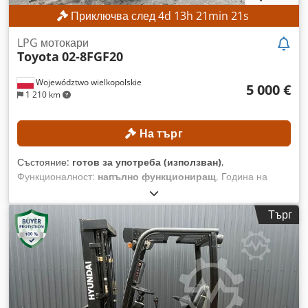
Приключва след
4
d
13
h
21
min
18
s
LPG мотокари
Toyota
02-8FGF20
Województwo wielkopolskie
5 000 €
1 210 km
На търг
Състояние:
готов за употреба (използван)
,
Функционалност:
напълно функциониращ
, Година на
производство:
2021
, товароносимост:
2 000 кг
, височина на
повдигане:
4 300 мм
, свободно повдигане:
1 330 мм
, тип
Търг
мачта:
триплекс
, строителна височина:
1 975 мм
, Без
минимална цена – гарантирана продажба на най-високата
предложена цена! ТЕХНИЧЕСКИ ДАННИ Товароподемност:
2000 кг Височина на повдигане: 4300 мм Свободен ход:
1330 мм Обща височина: 1975 мм ТЕХНИЧЕСКИ
ХАРАКТЕРИСТИКИ НА МАШИНАТА Тип гориво: Газ Тип
мачта: Триплекс ISO клас: 2 Csdpfx Aezrgddemksrf Обхват