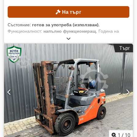
На търг
Състояние:
готов за употреба (използван)
,
Функционалност:
напълно функциониращ
, Година на
производство:
2015
, часове на работа:
387 h
, номер на
машина/превозно средство:
0200245029
, работна
Търг
височина:
14 000 мм
, ТЕХНИЧЕСКИ ХАРАКТЕРИСТИКИ
Работна височина: 14 м Задвижване: 4 × 4 ДЕТАЙЛИ ЗА
МАШИНАТА Товароносимост на платформата: макс. 360 кг
Брой хора: макс. 2 Crsdjzrgxzjpfx Amkof Максимално
допустимо натоварване: макс. 200 кг Ръчна сила: макс. 400
N Скорост на вятъра: макс. 12,5 м/с Работни часове: 387 ч.
ОБОРУДВАНЕ Зарядно устройство Външна референция:
SL15850SP
1
/
10