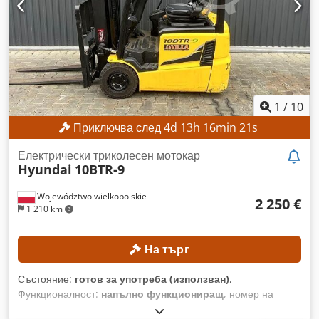
на товароподемността за ISO клас 2: 1000–2500 кг
ОБОРУДВАНЕ 3-ти хидравличен вентил Външна
референция: SL15670SLO
1
/
10
Приключва след
4
d
13
h
16
min
18
s
Електрически триколесен мотокар
Hyundai
10BTR-9
Województwo wielkopolskie
2 250 €
1 210 km
На търг
Състояние:
готов за употреба (използван)
,
Функционалност:
напълно функциониращ
, номер на
машина/превозно средство:
0014
, Година на производство: