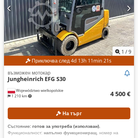
повдигане: 7100 мм Свободен ход на повдигане: 1845 мм
ТЕХНИЧЕСКИ ДЕТАЙЛИ НА МАШИНАТА Cedpfx
Amjzrgcmsksrf Тип мачта: Триплекс ISO клас: 4 (5000–
10000 кг) Тип задвижване: Двигател с вътрешно горене
Обща височина: 3500 мм ОБОРУДВАНЕ 3-ти хидравличен
клапан 4-ти хидравличен клапан Външна референция:
SL13128SP
1
/
9
Приключва след
4
d
13
h
11
min
18
s
възможен мотокар
Jungheinrich
EFG S30
Województwo wielkopolskie
4 500 €
1 210 km
На търг
Състояние:
готов за употреба (използван)
,
Функционалност:
напълно функциониращ
, номер на