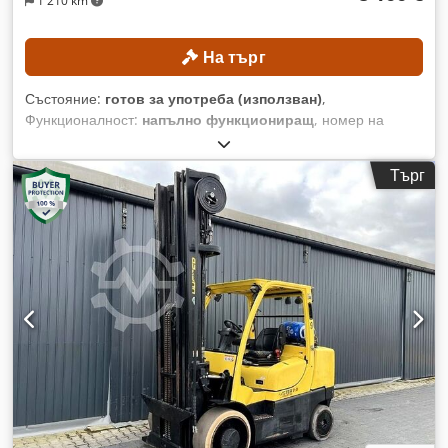
1 210 km
На търг
Състояние:
готов за употреба (използван)
,
Функционалност:
напълно функциониращ
, номер на
машина/превозно средство:
CMP570L-0016-6883KF
,
Година на производство:
2000
, часове на работа:
7 005 h
,
Търг
товароносимост:
7 000 кг
, височина на повдигане:
5 000
мм
, тип гориво:
газ
, тип мачта:
симплекс
, строителна
височина:
3 600 мм
, Без минимална цена – гарантирана
продажба на най-високата предложена цена! ТЕХНИЧЕСКИ
ХАРАКТЕРИСТИКИ Товароподемност: 7000 кг Височина на
повдигане: 5000 мм ТЕХНИЧЕСКИ ДЕТАЙЛИ НА
МАШИНАТА Тип мачта: Симплекс ISO клас: 4 (5000–10 000
кг) Crodpfxezrgcys Amkjf Тип задвижване: Газов Обща
височина: 3600 мм ОБОРУДВАНЕ Страничен изтеглящ
механизъм Регулируемо устройство за вилици Отопление
Пълна кабина Външна референтна информация:
SL13276SP