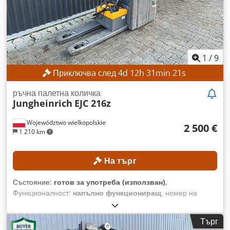
1
/
9
Приключва след
4
d
12
h
31
min
18
s
ръчна палетна количка
Jungheinrich
EJC 216z
Województwo wielkopolskie
2 500 €
1 210 km
На търг
Състояние:
готов за употреба (използван)
,
Функционалност:
напълно функциониращ
, номер на
машина/превозно средство:
90621285
, Година на
производство:
2021
, часове на работа:
560 h
, височина на
Търг
повдигане:
2 800 мм
, строителна височина:
1 950 мм
, Без