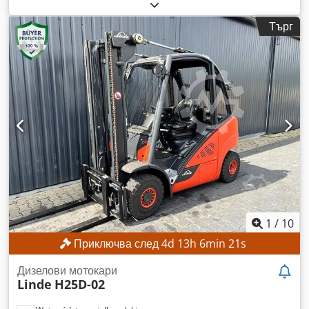
машина/превозно средство:
FN578418
, Година на
производство:
2018
, часове на работа:
14 745 h
,
Търг
товароносимост:
3 000 кг
, височина на повдигане:
3 500
мм
, тип мачта:
симплекс
, Оборудване:
странично
изместване
, Без минимална цена – гарантирана продажба
на най-високата предложена цена! ТЕХНИЧЕСКИ
ХАРАКТЕРИСТИКИ Товароподемност: 3000 кг Височина на
повдигане: 3500 мм Обща височина: 2422 мм Разстояние
на центъра на тежестта на товара: 600 мм Crsdpfx Aozrgb
Nemkjf ДЕТАЙЛИ ЗА МАШИНАТА Тип мачта: Simplex Тип
гориво: Електрическо Номинална мощност: 12 kW ISO клас:
3 (2500–4999 кг) Напрежение на батерията: 80 V Работни
часове: 14 745 ч. ОБОРУДВАНЕ Страничен измествач 3-ти
хидравличен вентил 4-ти хидравличен вентил Отопление
Пълна кабина Външна референтна информация: SL14251
1
/
10
Приключва след
4
d
13
h
6
min
18
s
Дизелови мотокари
Linde
H25D-02