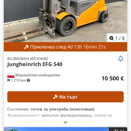
МАШИНАТА Тип мачта: Триплексна мачта със свободен
ход Напрежение на батерията: 48 V Капацитет на
батерията: 500 Ah Работни часове: 17 268 ч. ОБОРУДВАНЕ
Страничен премествач Батерия Зарядно устройство
Външна референция: SL12191SP
1
/
8
Приключва след
4
d
13
h
16
min
18
s
възможен мотокар
Jungheinrich
EFG S40
Województwo wielkopolskie
10 500 €
1 210 km
На търг
Състояние:
готов за употреба (използван)
,
Функционалност:
напълно функциониращ
, номер на
машина/превозно средство:
FN552603
, Година на
производство:
2017
, часове на работа:
1 398 h
, височина на