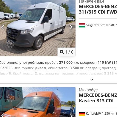
Панелен ван
Mercedes-Benz MobiloVan с DSB и GgD, XG7 без възможност за ув
MERCEDES-BENZ
маса до 3500 кг, IR4 междуосие 3665 мм, T77 дръжка за захващане 
311/315 CDI FWD
плъзгащата се врата, монтирана на преградата, W54 задни врати – 
стена, E1E дигитална екстра: навигация с твърд диск, HH9 полуавт
система TEMPMATIC, E1D цифрово радио (DAB), Y10 комплект за п
Szigetszentmiklós
7
използване на информация за трафика в реално време, ES0 контакт 
FM3 система за автоматично почистване на предното стъкло, HI1 кл
T86 дръжка за захващане при влизане на задната дясна колона, V43
на страничната стена към предпазния колан, RM1 гуми M+S, C6L м
1
/
6
за автоматично включване на фаровете, ZM0 ван, IT4 3,5-тонен ван
J55 индикатор за незакопчан предпазен колан на пътническата седа
Състояние:
употребяван
, пробег:
271 000 км
, мощност:
110 kW (14
предпазен колан на шофьорската седалка, XZ0 моделна генерация 0
05/2023
, тип гориво:
дизел
, общо тегло:
3 500 кг
, следващ преглед 
отделение за вещи над предното стъкло, JF1 сензор за дъжд, T16 пл
Евро 6
, брой места:
2
, дължина на товарното пространство:
3 315 
LB5 3-та стоп-светлина, RF5 марка гуми Pirelli (50), VF7 тапицерия 
1 766 мм
, височина на товарното пространство:
1 813 мм
, Година н
топлоизолиращо стъкло около целия автомобил, J65 индикатор за в
ABS, електронна програма за стабилност (ESP), климатик, фил
подгряване и електрическо регулиране, JG0 индикатор за оптимална
Микробус
Моля, свържете се с нас чрез WhatsApp/Viber или по имейл: Превоз
S87 отделение за вещи под шофьорската седалка. С удоволствие щ
MERCEDES-BENZ
напълно проследима сервизна история. Основното оборудване вкл
финансиране или лизинг и ще приемем вашия употребяван автомоб
Kasten 313 CDI
система, мултифункционален волан, електрически огледала и прозо
радваме да ви посрещнем в нашия автосалон, за да обсъдим допъ
Отделение за съхранение в покрива на кабината - Аудиосистема: 
на автомобила отговаря на възрастта/пробега, на автомобила мог
Bluetooth handsfree - Външни огледала електрически регулируеми 
слоеве боя в рамките на подготовката му. Не носим отговорност за
Karlsfeld
1 250 km