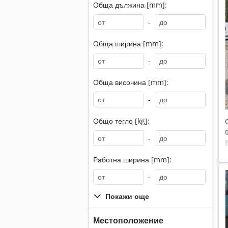
Обща дължина [mm]:
-
Обща ширина [mm]:
-
Обща височина [mm]:
-
Общо тегло [kg]:
-
Работна ширина [mm]:
-
Покажи още
Местоположение