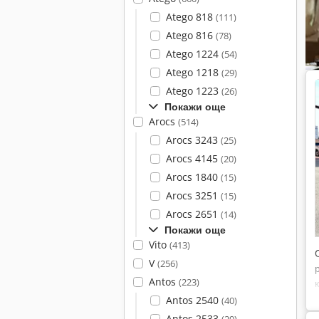
Atego 818
(111)
Atego 816
(78)
Atego 1224
(54)
Atego 1218
(29)
Atego 1223
(26)
Покажи още
Arocs
(514)
Arocs 3243
(25)
Arocs 4145
(20)
Arocs 1840
(15)
Arocs 3251
(15)
Arocs 2651
(14)
Покажи още
Vito
(413)
V
(256)
Antos
(223)
Antos 2540
(40)
Antos 2533