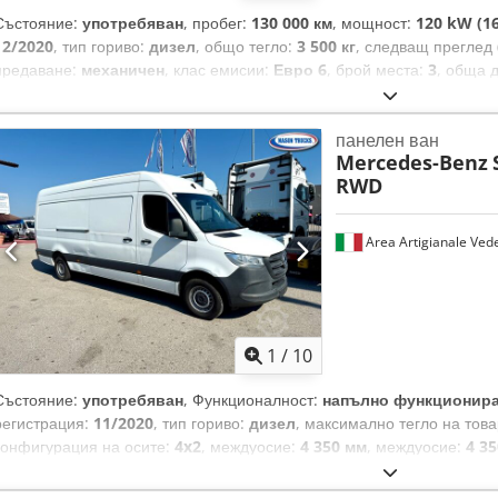
пътника, седалки в кабината: комфортна седалка с амортизация, от
Състояние:
употребяван
, пробег:
130 000 км
, мощност:
120 kW (16
отзад, усилен стабилизатор отпред, усилени амортисьори, горивен 
12/2020
, тип гориво:
дизел
, общо тегло:
3 500 кг
, следващ преглед 
реле за разединяване при допълнителен акумулатор, облицовка в т
предаване:
механичен
, клас емисии:
Евро 6
, брой места:
3
, обща 
пластмаса, гелов акумулатор 95 Ah, топлоизолиращо стъкло (предни
2 020 мм
, обща височина:
2 332 мм
, дължина на товарното простра
допълнителен отоплител (въздушен), електрически, генератор 250 
пространство:
1 620 мм
, Година на производство:
2020
, Оборудван
вода), помощно устройство за плъзгаща се врата отдясно Допълнит
панелен ван
стабилност (ESP), климатик, навигационна система, филтър за
адаптивен стоп-светлина, въздушна възглавница от страната на вод
Mercedes-Benz
Поддържан Mercedes Benz Sprinter 316 (907) ван, компактен модел, 
за миене на предното стъкло, външни огледала, електрически регул
RWD
оборудване, идеален за занаятчийски и търговски дейности. Максим
страни, външни огледала с интегриран мигач, спирачна система с 
Подготовка за теглич (налична електрическа инсталация и съединит
кабината, заключващ се жабката, каросерия/надстройка: ван, висо
система с филтър за полени Комфортна седалка с регулируема обле
Area Artigianale Ved
задни врати, повдигнат покрив, детска защита, резервоар за гориво
с четири степени на регулиране: Тегло на водача, височина на седа
стена в товарното отделение, закрепващи елементи/примки за закр
3 седалки (двойна седалка за пътника до водача) Системи за подпо
на светлините, актуализация на модела, двигател 2,1 л - 105 kW C
ход (много добро качество на изображението) - Система за разпозн
емисии според стандарта за изгореми газове Евро 6, плъзгаща се в
подпомагане при потегляне на наклон - Система за подпомагане при
отделение отдясно, система за предпазни колани със система за пр
Автоматично управление на фаровете - Автоматично управление н
1
/
10
тапицерия на седалките: плат Lima, индикатор за интервала на об
развлекателна система MBUX с тъчскрийн - Навигация с TMC - App
общо тегло 3,50 т.
CarPlay - Радио DAB/FM - Медийни връзки USB-C, стрийминг на музи
Състояние:
употребяван
, Функционалност:
напълно функционир
мобилна връзка с Bluetooth и система за свободни ръце - Аварийн
регистрация:
11/2020
, тип гориво:
дизел
, максимално тегло на тов
Dcsdpfsztfm Hox Afijk - Гласово управление за радио, навигация,
конфигурация на осите:
4x2
, междуосие:
4 350 мм
, междуосие:
4 3
Бордови компютър/Мултифункционален дисплей Индикатор за интер
на шофьора:
дневна кабина
, тип на предаване:
механичен
, брой 
Електрически стъклоповдигачи (от двете страни) - Електрически регу
товарното пространство:
4 350 мм
, ширина на товарното пространс