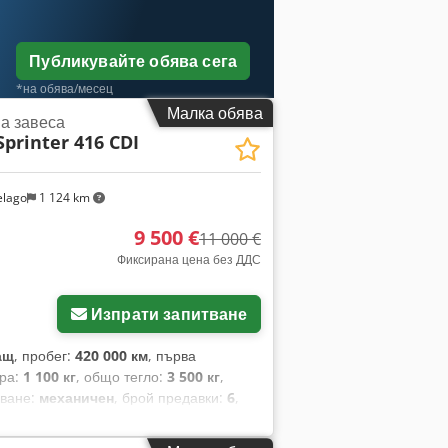
 на водача J65 Индикатор за външната
се врата, регистрация на
за страничен вятър JB4 Активен
ението, съединител за ремарке,
ор за оптималната скорост за
47 Боя за автомобили, цвят „Арктик бял“
Публикувайте обява сега
 JI7 Първоначален пробег до следваща
ващия мост I = 4,727 BA3 Активна
JS2 Интелигентен асистент за
 агрегат 5 BK2 Код за управление,
*на обява/месец
L5 Горивен филтър с водовъздушнен
н волан CB8 Система за
Малка обява
а завеса
, поколение 4 L Ляв волан L13 Фарове
на CW2 Изключване на функцията за
Sprinter 416 CDI
ение в товарното/пътническото
за багажник на покрива D50 Плътна
светление LA2 Асистент за фаровете
о (DAB) E1E Навигационна система E1G
опа M60 Генератор 14 V/250 A M6B
т 5 V E2I Допълнителен акумулатор за
elago
1 124 km
J8 ECO Start-Stopp функция MS1
ни функции в NTG6 E30 Главен
 Оценка на комплекта за различни
9 500 €
 прекъсване на веригата на
11 000 €
н теглич R65 Държач за резервна гума
система MBUX със 7-инчов тъчскрийн
Фиксирана цена без ДДС
 гуми Continental (10) RH2 Гуми
а ED4 Акумулатор, влакнест, 12 V, 92
 в гумите на предната и задната ос,
гледала, електрически сгъваеми F68
Изпрати запитване
 за закрепване на детска седалка) S23
деление за съхранение над тавана FF5
ча SA6 Въздушна възглавница за
и отпред FJ4 Отделение за
ащ
, пробег:
420 000 км
, първа
6 Плъзгаща се врата отдясно T77
анционно управление с много бутони
ара:
1 100 кг
, общо тегло:
3 500 кг
,
ъзгащата се врата T86 Дръжка за
коростна кутия ECO Gear H1B
аване:
механичен
, брой предавки:
6
,
94 Кабелен канал на страничната с
навсякъде, с лентов филтър на
а товарното пространство:
4 700 мм
,
тема Tempmatic HI1 Климатична зона
и компютър, въздушна
907 VS30 Rwd IG4 Стандартно