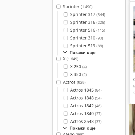
Sprinter
(1 490)
Sprinter 317
(344)
Sprinter 316
(226)
Sprinter 516
(115)
Sprinter 310
(90)
Sprinter 519
(88)
Покажи още
X
(1 649)
X 250
(4)
X 350
(2)
Actros
(929)
Actros 1845
(84)
Actros 1848
(54)
Actros 1842
(46)
Actros 1840
(37)
Actros 2548
(37)
Покажи още
Atego
(660)