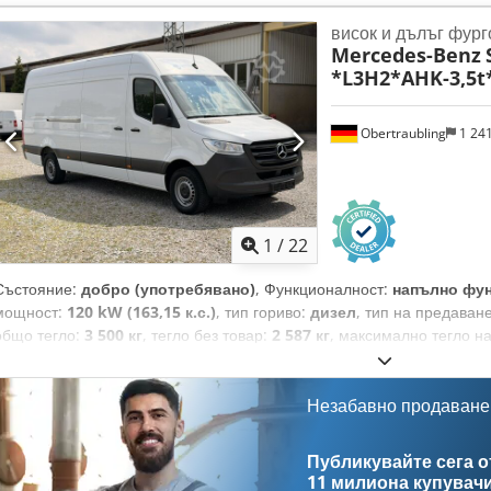
производство:
2026
, Оборудване:
ABS, въздушна възглавница, га
висок и дълъг фург
средства, допълнителни фарове, електронна програма за стаб
Mercedes-Benz
система, климатик, летни гуми, навигационна система, плъзгащ
*L3H2*AHK-3,5t
автомобил, регистрация на камион, сервоусилвател на управл
филтър за сажди, централно заключване
, 9147 Цвят на боята –
мост с повишен товар AR3 Предавателно число на моста I = 4,182 
Obertraubling
1 24
за управление – вариант на хидравличните агрегати 7 BK2 Код за 
дисковите спирачки 2 C6L Мултифункционален волан CL1 Волан с р
Кожен волан и кожена лост за превключване на скоростите D03 Вис
E07 Асистент за потегляне на наклон E1D Дигитално радио (DAB) E1
интеграция на смартфон E57 Електрическа инсталация за контакт з
1
/
22
навигационна система E7M Мултимедийна система MBUX ED4 Батер
Контакт за помощ при стартиране EW6 Подготовка за Remote Servic
Състояние:
добро (употребявано)
, Функционалност:
напълно фу
Mercedes-Benz EY6 Управление при аварии F64 Външни огледала с
мощност:
120 kW (163,15 к.с.)
, тип гориво:
дизел
, тип на предаван
огледала с подгряване и електрическо регулиране FKA Товарен авт
общо тегло:
3 500 кг
, тегло без товар:
2 587 кг
, максимално тегло н
отделение над предното стъкло FR8 Камера за заден ход GD8 6-ст
07/2021
, следващ преглед (TÜV):
01/2027
, дължина на товарното п
Gear H21 Топлоизолиращо стъкло от всички страни с лентов филтъ
товарното пространство:
1 787 мм
, височина на товарното простран
Полуавтоматично регулирана климатична система Tempmatic IC1 М
temp
, цвят:
бял
, размер на гумата:
235/65 R16C
Незабавно продаване
, брой места:
3
, бр
Моделна серия C907 VS30 Rwd IG5 Базов IH1 Централна конзола Е
натоварване на ремарке с спирачки:
3 500 кг
, Оборудване:
ABS, Ad
Пълно оборудван автомобил IL5 Ляв волан IR4 Междуосие 3665 мм (
зона, бордови компютър, въздушна възглавница, гумени за вс
Публикувайте сега от
тона J10 Скоростомер km/h J55 Предупредително устройство за пре
електронна програма за стабилност (ESP), имобилайзерна сист
11 милиона купувач