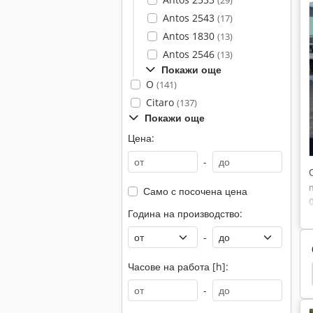
(29)
Antos 2543
(17)
Antos 1830
(13)
Antos 2546
(13)
Покажи още
O
(141)
Citaro
(137)
Покажи още
Цена:
-
Само с посочена цена
Година на производство:
-
Часове на работа [h]:
cedes Benz 1726
Тахометър
Ducato Случай
-