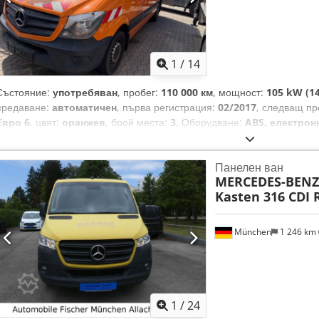
тунер (цифров радио прием) - Задно окачване: увеличен полезен то
Запазваме си правото на грешки и предварителна продажба. Допъл
Задни врати с ъгъл на отваряне 270 градуса - Волан (механично ре
включват цифрови екстри, за които може да се заплаща абонамент
Мултифункционален волан - Резервна гума с текущи размери, държа
безплатни за определен период. ... повече на нашата уеб страница. 
на рамата, включително крик - Седалки в кабината: двойна пътниче
Крик Допълнително оборудване: - Трета стоп-светлина - Адаптивен 
1
/
14
водача - Външен термометър Dsdpfey Tru Hex Afieck - Спирачен ас
дневните светлини - Дръжка за достъп до плъзгащата се врата на п
Състояние:
употребяван
, пробег:
110 000 км
, мощност:
105 kW (14
отделение - Асистент при аварии - Асистент за страничен вятър - Г
предаване:
автоматичен
, първа регистрация:
02/2017
, следващ пр
скоростна кутия - Каросерия/надстройка: стандартен ван с висок по
Евро 6
, цвят:
оранжев
, брой места:
3
, Оборудване:
ABS, електрон
дигитални услуги - Резервоар: основен, 65 л - Цяла преградна стен
имобилайзерна система, климатик, отопление при паркиране, 
на височината на фаровете - Разрешение като товарен автомобил (
заключване
, Двигателят работи без проблеми! Dcodpfszthdnox Afi
спешни случаи - Двигател 2.0 литра – 110 kW CDI KAT - Междуосие 
Панелен ван
двигателят гасне. Специално оборудване: 1 DIN отделение отпред 
Дясна плъзгаща се врата към товарния/пътническия отсек - Преду
MERCEDES-BENZ
страната на пътника, гнездо за прикачно устройство с 13 контакта,
колани – пътническа и водаческа седалка - Тапицерия: текстил - Ре
Kasten 316 CDI 
дисплей), външен термометър, допълнителен акумулатор (усилен), 
стоп система на двигателя - AGM акумулатор 92 Ah - Допустима мак
багажник, блок за управление на осветлението на тавана със светли
пътника, таванна лампа в товарното отделение с контакт на вратата
München
1 246 km
стъкло, подгряващо се задно стъкло, прозорци в товарното/пътниче
вдясно, задна врата (ъгъл на отваряне 270 градуса), волан (воланъ
греда с вградена стъпенка, комплект за пушачи, резервна гума със
резервна гума под края на рамата, включително крик, вътрешно ог
отзад, калобрани отпред, седалки в кабината: подгряваща се седалк
1
/
24
подгряваща се седалка за водача, седалки в кабината: комфортна с