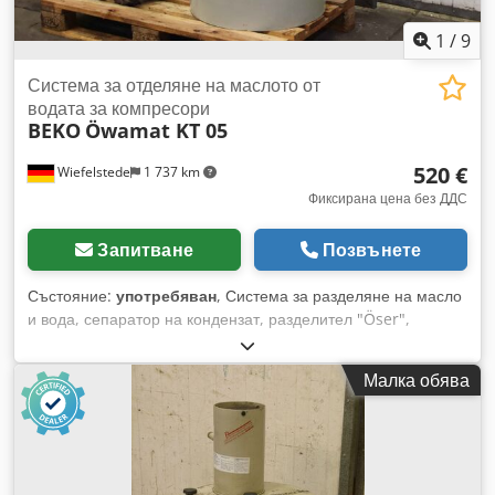
1
/
9
Система за отделяне на маслото от
водата за компресори
BEKO
Öwamat KT 05
520 €
Wiefelstede
1 737 km
Фиксирана цена без ДДС
Запитване
Позвънете
Състояние:
употребяван
, Система за разделяне на масло
и вода, сепаратор на кондензат, разделител "Öser",
маслоуловител - Производител: BEKO, система за
разделяне на масло и вода "Öser" модел Öwamat KT 05 -
Малка обява
Аксесоари: включва сменяем филтър Oekosorb, виж
снимките - Размери: Ø 680 x 1130 мм Chodpfxetxkvrs
Aproa - Тегло: 73 кг с палета