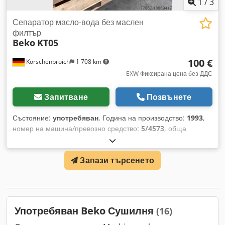
1
/
3
Сепаратор масло-вода без маслен
филтър
Beko
KT05
100 €
Korschenbroich
1 708 km
EXW Фиксирана цена без ДДС
Запитване
Позвънете
Състояние:
употребяван
, Година на производство:
1993
,
номер на машина/превозно средство:
5/4573
, обща
ширина:
7 500 мм
, обща височина:
11 400 мм
, общо тегло:
45 кг
, Икономично решение за отвеждане на кондензат от
Запази търсенето
вашия компресор. Маслото се отделя от водата чрез
филтърен комплект (ВНИМАНИЕ: филтърният комплект не
е включен в доставката). Пречистената вода (само при
използване на филтърен комплект) отговаря на
изискванията за заустване в канализацията. Гаранция и
Употребяван Beko Сушилня
(16)
рекламации по тази обява са изключени. Цена по
запитване. Cjdpsqmmalsfx Aprsha