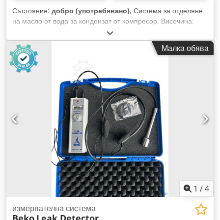
Състояние:
добро (употребявано)
, Система за отделяне
на масло от вода за кондензат от компресор. Височина:
1000 мм Codjzqc Uvjpfx Aprsha Ширина: 500 мм
Дълбочина: 500 мм Собствено тегло: приблизително 20 кг
Малка обява
Състояние: добро, употребявано.
1
/
4
измервателна система
Beko
Leak Detector