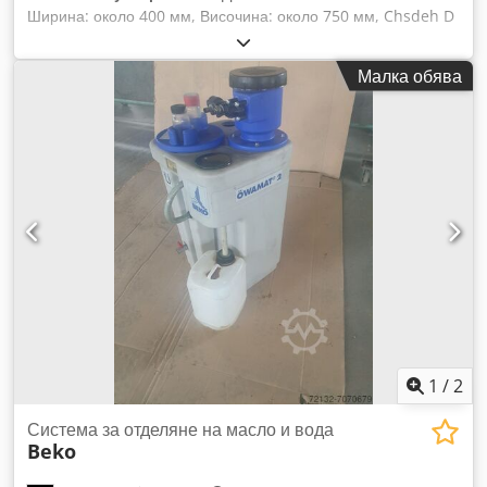
Ширина: около 400 мм, Височина: около 750 мм, Chsdeh D
E Uwopfx Aprsa Тегло: 15 кг, Използва се при сгъстителни
въздушни инсталации.
Малка обява
1
/
2
Система за отделяне на масло и вода
Beko