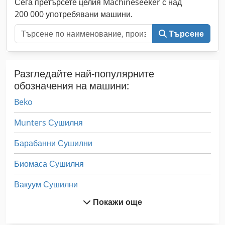
Сега претърсете целия Machineseeker с над
200 000 употребявани машини.
Търсене
Разгледайте най-популярните
обозначения на машини:
Beko
Munters Сушилня
Барабанни Сушилни
Биомаса Сушилня
Вакуум Сушилни
Покажи още
Винт Обезщетение Чък