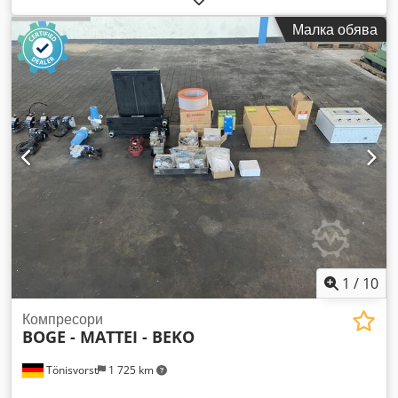
Hcxjx Aprsha Налягане: 14 бара.
Малка обява
1
/
10
Компресори
BOGE - MATTEI - BEKO
Tönisvorst
1 725 km