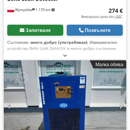
274 €
Wymysłów
1 170 km
Фиксирана цена без ДДС
Запитване
Позвънете
Състояние:
много добро (употребяван)
, Измервателно
устройство Beko Leak Detector в много добро състояние.
Chedovdx Snjpfx Aprea
Малка обява