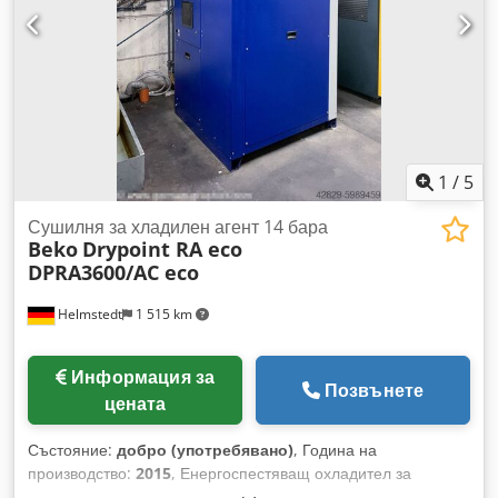
1
/
5
Сушилня за хладилен агент 14 бара
Beko
Drypoint RA eco
DPRA3600/AC eco
Helmstedt
1 515 km
Информация за
Позвънете
цената
Състояние:
добро (употребявано)
, Година на
производство:
2015
, Енергоспестяващ охладител за
сгъстен въздух. Година на производство: 2015. Cjdpfsg A