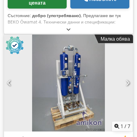
цената
Състояние:
добро (употребявано)
, Предлагаме ви тук
BEKO Öwamat 4. Технически данни и спецификации:
Възможни са грешки. За оферта, моля, свържете се с нас.
Codjxtu Nkopfx Apreha
Малка обява
1
/
7