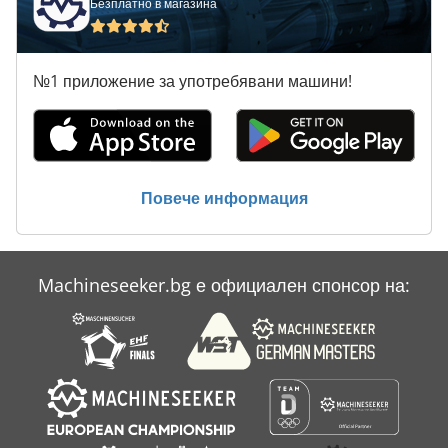
Отделяне
Безплатно в магазина
Студена Вода
№1 приложение за употребявани машини!
Сухо
Сушилен Шкаф
Сушилна
Повече информация
Сушилна Камера
Сушилни Камери
Machineseeker.bg е официален спонсор на:
Чист Въздух