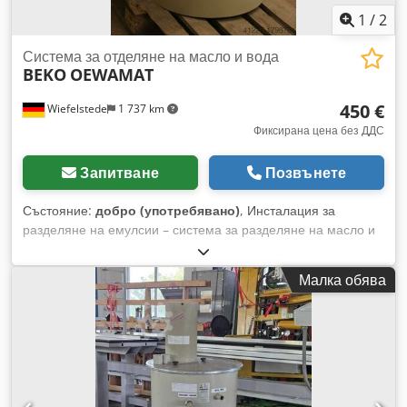
1
/
2
Система за отделяне на масло и вода
BEKO
OEWAMAT
450 €
Wiefelstede
1 737 km
Фиксирана цена без ДДС
Запитване
Позвънете
Състояние:
добро (употребявано)
, Инсталация за
разделяне на емулсии – система за разделяне на масло и
вода Cedpfjb A Iy Hox Apreha Икономичното и дълготрайно
надеждно решение на проблема обикновено е разделянето
Малка обява
на масло и вода за диспергирани кондензати.
Пречистената вода отговаря на законовите изисквания за
отвеждане в канализацията. – Тегло: 70 кг