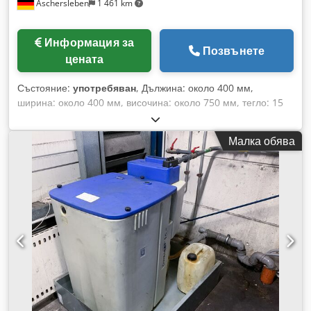
Aschersleben
1 461 km
Информация за
Позвънете
цената
Състояние:
употребяван
, Дължина: около 400 мм,
ширина: около 400 мм, височина: около 750 мм, тегло: 15
кг. Използва се при пневматични инсталации. Chjdpfsh D E
T Dex Aprja
Малка обява