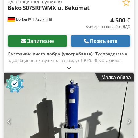
адсорбционен сушилня
Beko
S075RFWMX u. Bekomat
4 500 €
Borken
1 725 km
Фиксирана цена без ДДС
Запитване
Позвънете
Състояние:
много добро (употребяван)
, Тук предлагаме
адсорбционен изсушител за въздух Beko. BEKO активен
въгленов адсорбер CLEARPOINT 2X с DRYPOINT филтър за
прах S075RFWMX Кондензатен сепаратор Bekomat 20 FM
Малка обява
KA20K1ZAR BEKO активен въгленов адсорбер CLEARPOINT
2X Тип: Beko адсорбционен изсушител Състояние:
употребяван Обхват на доставката: (виж снимката)
(Промени и грешки в техническите данни са възможни!)
Cedpozd Uuujfx Apreha За допълнителни въпроси сме на
разположение по телефона.