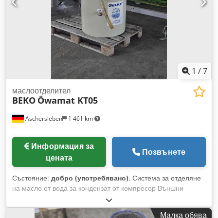
1
/
7
маслоотделител
BEKO
Öwamat KT05
Aschersleben
1 461 km
Информация за
Позвънете
цената
Състояние:
добро (употребявано)
, Система за отделяне
на масло от вода за кондензат от компресор Външни
размери: Диаметър: 600 мм Височина: 1180 мм Тегло:
приблизително 50 кг Cedpfx Aozh Iddjproha Състояние:
Малка обява