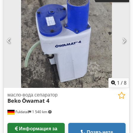
добро, употребявано
1
/
8
масло-вода сепаратор
Beko
Öwamat 4
Fuldatal
1 540 km
Информация за
Позвънете