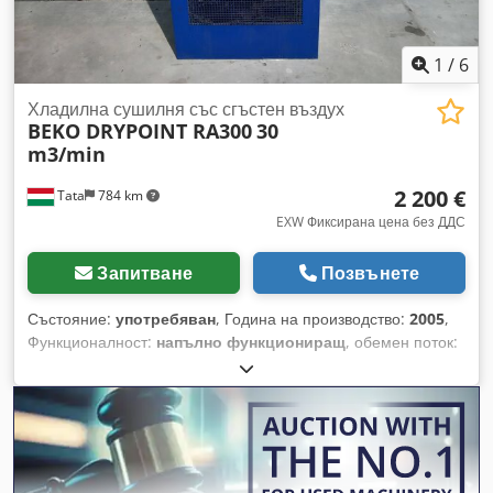
1
/
6
Хладилна сушилня със сгъстен въздух
BEKO DRYPOINT RA300
30
m3/min
2 200 €
Tata
784 km
EXW Фиксирана цена без ДДС
Запитване
Позвънете
Състояние:
употребяван
, Година на производство:
2005
,
Функционалност:
напълно функциониращ
, обемен поток:
1,8 m³/ч
, обща ширина:
800 мм
, обща дължина:
1 000 мм
,
обща височина:
1 450 мм
, налягане:
16 греда
, общо тегло:
300 кг
, Сушилня за сгъстен въздух BEKO Drypoint RA300,
30 m³/мин, +3°C /ct1933/ Производител: BEKO DRYPOINT
Модел: RA300 Година на производство: 2005 Връзка: DN80
PN16 Cjdpfxot A Uwto Aprsha Въздушен дебит: 1800 m³/ч,