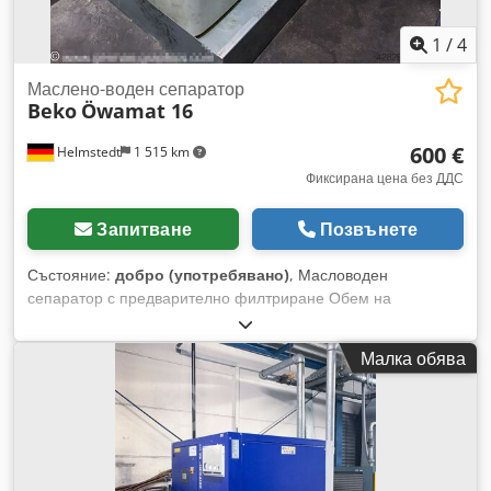
1
/
4
Маслено-воден сепаратор
Beko
Öwamat 16
600 €
Helmstedt
1 515 km
Фиксирана цена без ДДС
Запитване
Позвънете
Състояние:
добро (употребявано)
, Масловоден
сепаратор с предварително филтриране Обем на
резервоара (литри): 228,4 Максимална производителност
на компресора: 58,5 м³/мин Вход за кондензат: 3 x G1/2, 1 x
Малка обява
G1 Cedpfx Aeg Db R Aoproha Обем на пълнене: 158,8
литра Обем на филтъра: 1 x 37,2 / 1 x 40,3 литра