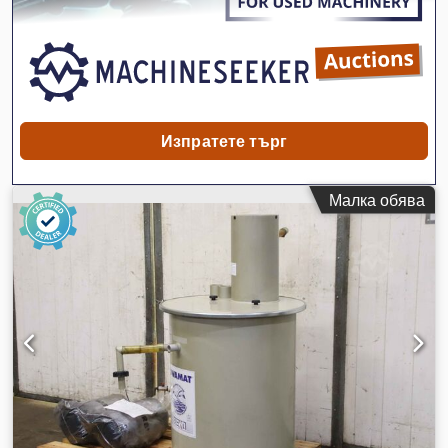
+3°C Система за отстраняване на кондензат, управлявана с
ниворегулатор BEKOMAT Изпускане на кондензат Работно
налягане: 4–14 bar Размери на корпуса: 800x1000x1410 мм
Тегло: 275 кг
Изпратете търг
Малка обява