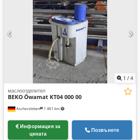
1
/
4
маслоотделител
BEKO
Öwamat KT04 000 00
Aschersleben
1 461 km
Информация за
Позвънете
цената