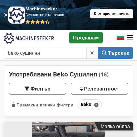
Machineseeker
Към приложението
Безплатно в магазина
Продавам
Търсене
Употребявани Beko Сушилня
(16)
Филтър
Релевантност
Beko
Премахни всички филтри
Малка обява