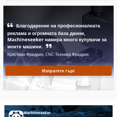
Високочестотни Сушилни
Вода
Въздух Въздух Топлообменник
Благодарение на професионалната
Въздух Таблица
реклама и огромната база данни,
Machineseeker намира много купувачи за
Въздуха Пещ
моите машини.
Горещ Въздух
Кристиан Фридрих, CNC-Техника Фридрих
Гранулат Сушилня
Изпратете търг
Групата Сушилня
Инфрачервена Сушилня Боя
Конвекторни Сушилни
Кондензация Сушилня
Machineseeker