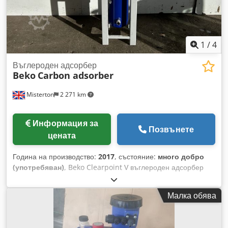
1
/
4
Въглероден адсорбер
Beko
Carbon adsorber
Misterton
2 271 km
Информация за
Позвънете
цената
Година на производство:
2017
, състояние:
много добро
(употребяван)
, Beko Clearpoint V въглероден адсорбер
Csdpfx Apjrk Rrvjrjha 2017 г., тип - L225VWM, работна
температура от -10°C до 60°C, входящо налягане 0/16 Bar,
Малка обява
работно налягане 7 Bar, максимален дебит 380 Nm³/ч