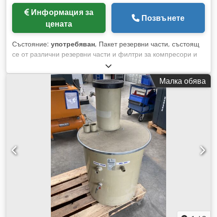
Информация за
Позвънете
цената
Състояние:
употребяван
, Пакет резервни части, състоящ
се от различни резервни части и филтри за компресори и
фрижидери на производителите BOGE, MATTEI и BEKO. По
заявка могат да бъдат предложени и отделни резервни
Малка обява
части от пакета. Подробни снимки могат да бъдат
предоставени. Codeqapixopfx Apreha