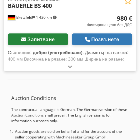
BÄUERLE
BS 400
980 €
Bretzfeld
1 430 km
Фиксирана цена без ДДС
Запитване
Позвънете
Състояние:
добро (употребявано)
, Диаметър на валяка:
400 мм Височина на рязане: 300 мм Ширина на рязане:
380 мм Мощност на двигателя: 2,2 kW Dedpfx Abozfqk Ue
Esck Размери на работната маса: 600 x 450 мм Тегло на
машината: приблизително 242 кг
Auction Conditions
The contractual language is German. The German version of these
Auction Conditions
shall prevail. The English version is for
information purposes only.
Auction goods are sold on behalf of and for the account of the
seller cooperating with Machineseeker Group GmbH.