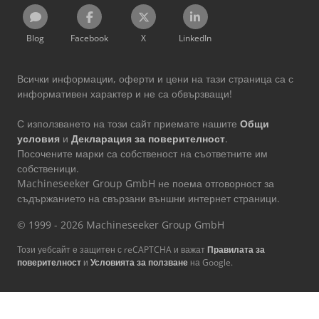
Blog
Facebook
X
LinkedIn
Всички информации, оферти и цени на тази страница са с
информативен характер и не са обвързващи!
С използването на този сайт приемате нашите
Общи
условия
и
Декларация за поверителност
.
Посочените марки са собственост на съответните им
собственици.
Machineseeker Group GmbH не поема отговорност за
съдържанието на свързани външни интернет страници.
© 1999 - 2026 Machineseeker Group GmbH
Този уебсайт е защитен с reCAPTCHA и важат
Правилата за
поверителност
и
Условията за ползване
на Google.