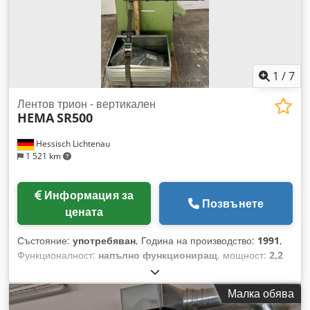
1
/
7
Лентов трион - вертикален
HEMA
SR500
Hessisch Lichtenau
1 521 km
Информация за
Позвънете
цената
Състояние:
употребяван
, Година на производство:
1991
,
Функционалност:
напълно функциониращ
, мощност:
2,2
kW (2,99 к.с.)
, входящо напрежение:
400 V
, входна
честота:
50 Hz
, тип входящ ток:
трифазен
, HEMA SR500
Малка обява
Ленточен трион – индустриално качество от Германия