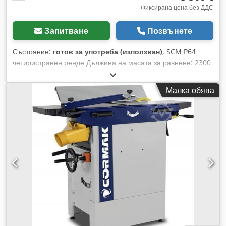
Фиксирана цена без ДДС
Запитване
Позвънете
Състояние:
готов за употреба (използван)
, SCM P64
четиристранен ренде Дължина на масата за равнене: 2300
мм Ширина на рендосване: 180 мм Dodpot Dwg Tefx
Adkjkr Височина на рендосване: 105 мм Скорост на
Малка обява
подаване: 6 и 12 м/мин Диаметър на шпиндела: 35 мм
Аксиално изместване на рендосващата глава за
профилиране: 15 мм Мощност на мотора за равнене: 4 kW
Мощност на мотора за дебелинна вълна: 4 kW Мощност на
моторите за дясна и лява глава: 5,5 kW Тегло: 1200 кг
Размери: 2820 x 1220 x 1920 мм Състояние: Функционално
проверена. Всички валове са с нови лагери Цена: 5500.-