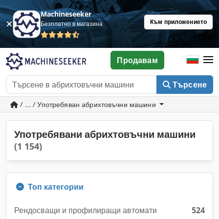
Machineseeker
Към приложението
Безплатно в магазина
Продавам
Търсене
/ ... / Употребяван абрихтовъчни машини
Употребявани абрихтовъчни машини
(1 154)
Топ категории
Рендосващи и профилиращи автомати
524