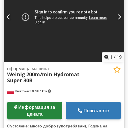
Шпиндел 3: Ляво / 15 kW / 50 mm / 6 000 об./мин.
Dsdpezrx A Esfx Adkskr - Шпиндел 4: Отгоре / 18,5 kW / 50
mm / 6 000 об./мин. - Работна ширина: 230 mm - Работна
височина: 160 mm - Подаваща скорост: 11 kW / 60 м/мин -
Управление: Система Memory Plus
1
/
19
оформяща машина
Weinig 200m/min
Hydromat
Super 30B
Biertowice
907 km
Информация за
Позвънете
цената
Състояние:
много добро (употребяван)
, Година на