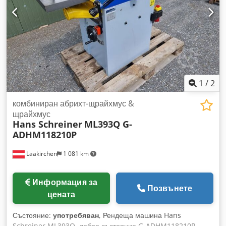
mm) Dkodjy Nmv Djpfx Adkor Налична документация за
машината
1
/
2
комбиниран абрихт-щрайхмус &
щрайхмус
Hans Schreiner
ML393Q G-
ADHM118210P
Laakirchen
1 081 km
Информация за
Позвънете
цената
Състояние:
употребяван
, Рендеща машина Hans
Schreiner ML393Q, добро състояние G-ADHM118210P