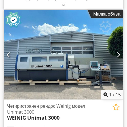
Конфигурация на шпинделите: 1. Долен 11 kW – Powerlock
2. Десен 11 kW – Powerlock 3. Ляв 11 kW – Powerlock 4.
Малка обява
Горен 18,5 kW – Powerlock Dkjdpfx Aszti Dpjdker 5. Долен
11 kW – Powerlock 6. Горен 18,5 kW – Powerlock 7. Долен
15 kW – Powerlock Подаващо устройство – 7,5 kW Обороти
на шпинделите 12 000 об./мин Пневматични притискащи
валяци Подаващо устройство на карданния вал Плавно
регулиране на скоростта на подаване 6/36 м/мин
Автоматична смазка на плота Плот, изработен с
технологията MaratonCoating Управление: PowerCOM с
моторизирано управление на полски език Кабина с
шумоизолация Сензор за вибрации VibroControl
1
/
15
Четиристранен рендос Weinig модел
Unimat 3000
WEINIG
Unimat 3000