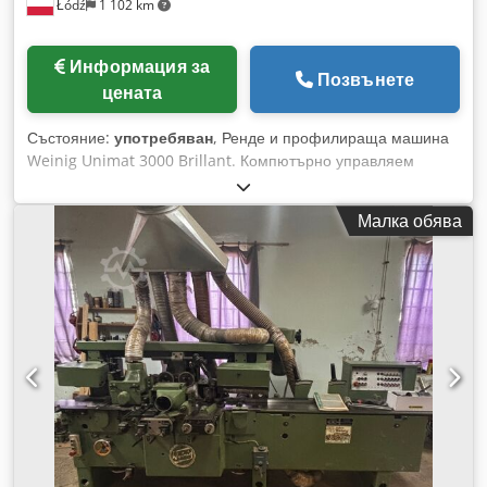
Łódź
1 102 km
Информация за
Позвънете
цената
Състояние:
употребяван
, Ренде и профилираща машина
Weinig Unimat 3000 Brillant. Компютърно управляем
професионален център за ренде и профилиращи
операции с CNC-управляеми шпиндели и подаващо
Малка обява
устройство Weinig EM11. Контролният панел е обновен
през 2021 г. с настоящия модел Simatic Panel PC677C-15".
Продажбата се извършва от името на клиента, на място.
Оглед е възможен по предварителна уговорка. Технически
данни: - Шпиндели: 8 - Шпиндел 1: Долу / HSK Powerlock /
12 000 об./мин. - Шпиндел 2: Вдясно / HSK Powerlock /
4000 - 12 000 об./мин. - Шпиндел 3: Вляво / HSK Powerlock
/ 4000 - 12 000 об./мин. - Шпиндел 4: Вдясно / HSK
Powerlock / 4000 - 12 000 об./мин. - Шпиндел 5: Отгоре /
HSK Powerlock / 4000 - 12 000 об./мин. - Шпиндел 6: Долу /
HSK Powerlock / 4000 - 12 000 об./мин. - Шпиндел 7:
Отгоре / HSK Powerlock / 4000 - 12 000 об./мин. - Шпиндел