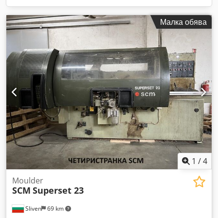
Малка обява
1
/
4
Moulder
SCM
Superset 23
Sliven
69 km