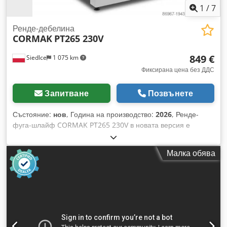
1
/
7
Ренде-дебелина
CORMAK
PT265 230V
849 €
Siedlce
1 075 km
Фиксирана цена без ДДС
Запитване
Позвънете
Състояние:
нов
, Година на производство:
2026
, Ренде-
фуга-шлайф CORMAK PT265 230V в новата версия е
технологично напреднала дървообработваща машина,
проектирана за потребители, които изискват прецизност,
Малка обява
производителност и компактна конструкция при захранване
от монофазна мрежа. Уредът съчетава функциите на фуга
и ренде, предлагайки повишена точност на обработка
благодарение на иновативната система за синхронизиране
на работните плотове. Представлява професионално
решение за занаятчийски цехове, дърводелски
работилници и любители, работещи с твърда и мека