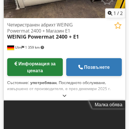
1
/
2
Четиристранен абрихт WEINIG
Powermat 2400 + Магазин E1
WEINIG
Powermat 2400 + E1
Ulm
1 359 km
Информация за
Позвънете
цената
Състояние:
употребяван
, Последното обслужване,
извършено от производителя, е през декември 2025 г.
Оборудването все още е в експлоатация и може да бъде
инспектирано по всяко време. Включва демонтаж и
Малка обява
товарене, очаква се да бъде налично приблизително от
септември 2026 г. Технически данни: - Шпиндели: 4 -
Шпиндел 1: Долу / 15 kW / 50 mm / 6 000 об./мин. -
Шпиндел 2: Дясно / 15 kW / 50 mm / 6 000 об./мин. -