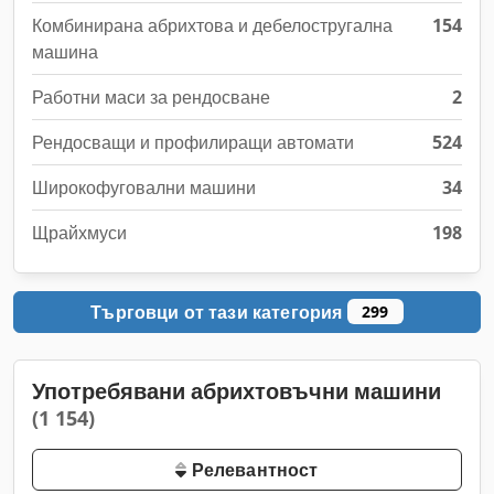
Комбинирана абрихтова и дебелостругална
154
машина
Работни маси за рендосване
2
Рендосващи и профилиращи автомати
524
Широкофуговални машини
34
Щрайхмуси
198
Търговци от тази категория
299
Употребявани абрихтовъчни машини
(1 154)
Релевантност