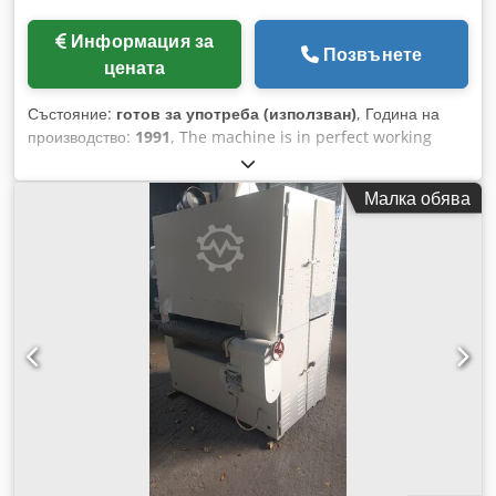
Информация за
Позвънете
цената
Състояние:
готов за употреба (използван)
, Година на
производство:
1991
, The machine is in perfect working
condition. Demonstration on site or live video are possible
Dodpfx Adjv T U Rrokjkr
Малка обява