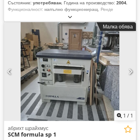
Състояние:
употребяван
, Година на производство:
2004
,
Функционалност:
напълно функциониращ
, Ренде
Minimax Formula SP1 Ширина на обработка: 520 мм
Височина на обработка: 250 мм Dedpfx Ajzlqfxodkjkr
Малка обява
Електрическо повдигане и спускане на работната маса
Валяк с 4 ножа Традиционни ножове Ролки в работната
маса 4 скорости на подаване: 5/8/12/18 м/мин Основен
двигател с мощност 5,5 kW Година на производство: 2004
1
/
1
абрихт щрайхмус
SCM
formula sp 1