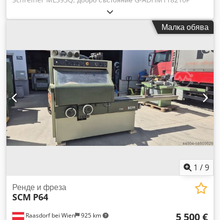
Технически данни: Изходна мощност на двигателя: 2,8 kW
(2,2 kW S1) Брой рендещи ножове: 3 Диаметър на вала: 75
Малка обява
мм Ширина на рендето: 310 мм Дължина на поддържащата
маса: 1285 мм Максимална височина на детайла: 180 мм
Скорост на подаване: 6 м/мин Размери на масата за
регулиране на дебелината: 310 x 600 мм Напрежение: 400
V Приблизително тегло: 179 кг Dksdpfx Adezqa Uaokjr
1
/
9
Ренде и фреза
SCM
P64
5 500 €
Raasdorf bei Wien
925 km