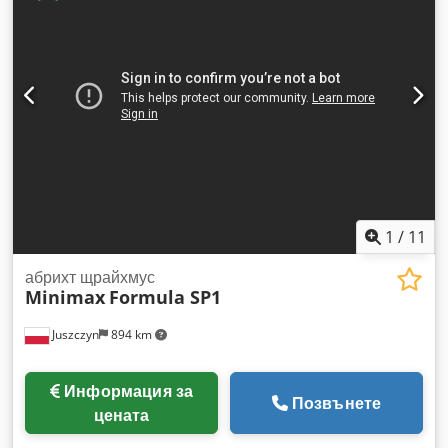
двигателя: 4 kW Скорост на подаване: 5, 7,5, 10, 15 м/мин.
Размери на масата: 960 x 530 мм Диаметър на отвора за
аспирация: 140 мм Тегло: приблизително 970 кг Място на
съхранение: при клиента
1
/
11
абрихт щрайхмус
Minimax
Formula SP1
Juszczyn
894 km
Информация за
Позвънете
цената