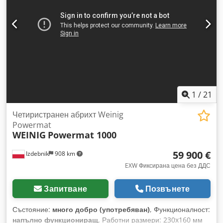
1
/
21
Четиристранен абрихт Weinig
Powermat
WEINIG
Powermat 1000
59 900 €
Izdebnik
908 km
EXW Фиксирана цена без ДДС
Запитване
Позвънете
Състояние:
много добро (употребяван)
, Функционалност:
напълно функциониращ
, Работни размери: 230x160 мм