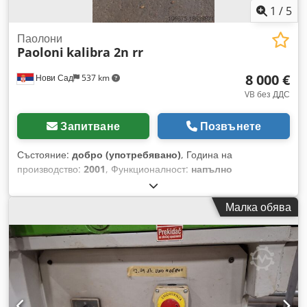
1
/
5
Паолони
Paoloni
kalibra 2n rr
8 000 €
Нови Сад
537 km
VB без ДДС
Запитване
Позвънете
Състояние:
добро (употребявано)
, Година на
производство:
2001
, Функционалност:
напълно
функциониращ
, 2N RR Два ролкови ремъка за масивна
дървесина и фурнир • Устройство за вибрация и
Малка обява
центриране на лентата с пневматична система и затворен
електрически кръг • Ограничител на подаването с авариен
стоп • Спирачка за фиксиране на въртенето на лентата •
Люлеещ се ролка за обтягане на лентата Dodpfx Adsv E I U
Uokskr • Притискащи ролки от стомана • Предна защитна
пръчка за безопасност • Механичен индикатор за дебелина
• Устройство за защита на килима с 2 входящи и 2