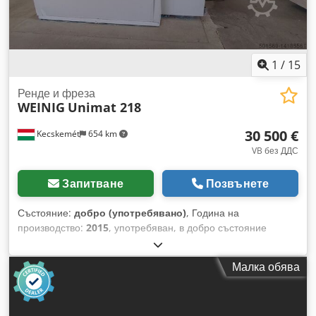
1
/
15
Ренде и фреза
WEINIG
Unimat 218
30 500 €
Kecskemét
654 km
VB без ДДС
Запитване
Позвънете
Състояние:
добро (употребявано)
, Година на
производство:
2015
, употребяван, в добро състояние
Dksdpfxoqu Sc Hj Adksr Година на производство: август
2015 (въведена в експлоатация в края на 2016) Техническо
Малка обява
описание Работна ширина (при инструментален полетен
диаметър 125 мм): 20 - 230 мм Работна височина (при
инструментален полетен диаметър 125 мм): 8 - 120 мм