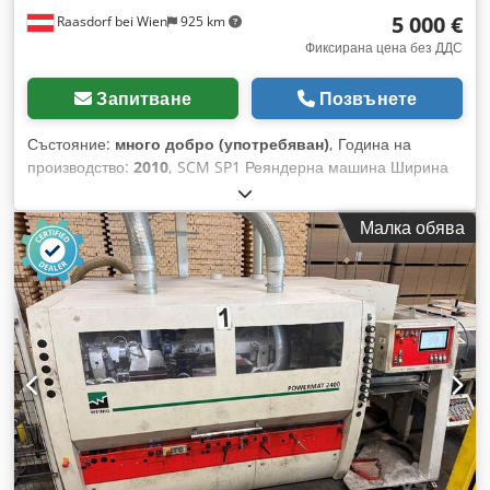
5 000 €
Raasdorf bei Wien
925 km
Фиксирана цена без ДДС
Запитване
Позвънете
Състояние:
много добро (употребяван)
, Година на
производство:
2010
, SCM SP1 Реяндерна машина Ширина
на обработка: 520 мм Височина на обработка: 250 мм
Dksdpfx Adozqhfmokor Електрично регулиране на
Малка обява
височината на работната маса Реяндерна глава с 4 ножа 4
скорости на подаване: 5/8/12/18 м/мин Основен двигател с
мощност 5,5 kW Година на производство: 2010