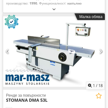
производство:
1990
, Функционалност:
напълно
функциониращ
, работна ширина 300 мм работна
височина 140 мм скорост на подаване 200 м/мин диаметър
Малка обява
на шпинделите 50 мм конфигурация на шпинделите: 1.
долен – 22 kW 2. горен – 22 kW 3. десен – 18,5 kW 4. ляв –
18,5 kW 5. десен – 18,5 kW 6. ляв – 22 kW 7. горен – 22 kW
8. долен – 22 kW 9. горен – 22 kW Dkodpfxoy N N U No
Adksr 10. долен – 22 kW 11. долен – 22 kW Възможност за
закупуване с подаващо устройство + 17 900 евро без ДДС
1
/
18
Ренде за повърхности
STOMANA DMA 53L