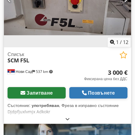
изходящи ролки • Отвори за прахоотвеждане 160 мм за
всяка лента • Съобразено с изискванията на CE
1
/
12
Списък
SCM
F5L
3 000 €
Нови Сад
537 km
Фиксирана цена без ДДС
Запитване
Позвънете
Състояние:
употребяван
, Фреза в изправно състояние
Djdpfjuxlvmjx Adkokr