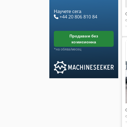
Научете сега
+44 20 806 810 84
продавам без
комисионна
*на обява/месец