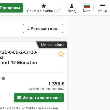
Продавам
Език
Списък с любими
(0)
Вход
Меню
Релевантност
Малка обява
2D-0-ED-2-C/130-
52
t mit 12 Monaten
km
1 356 €
Фиксирана цена без ДДС
Изпрати запитване
-ED-2-C/130-B-1/S005 Перманентен