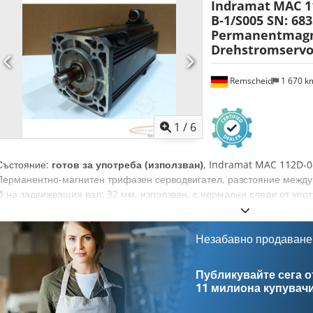
Indramat
MAC 11
B-1/S005 SN: 68
Permanentmagn
Drehstromserv
Remscheid
1 670 
1
/
6
Състояние:
готов за употреба (използван)
, Indramat MAC 112D-0
Перманентно-магнитен трифазен серводвигател, разстояние между 
Ø на задвижващия вал: 32 мм, използван, с нормални следи от упо
за транспортните разходи отделно! Chedpfx Aei D Ii Djckoa
Незабавно продаване
Публикувайте сега от
11 милиона купувач