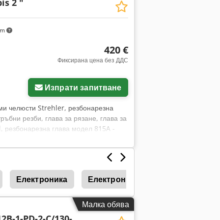
is 2 "
km
420 €
Фиксирана цена без ДДС
Изпрати запитване
ми челюсти Strehler, резбонарезна
ръбни резби, глава за рязане, глава за
d, резбонарезна глава модел 815A -
роя глави за рязане - Цена: за брой -
Електроника
Електроника За Плавен Пуск
Малка обява
2B-1-PD-2-C/130-