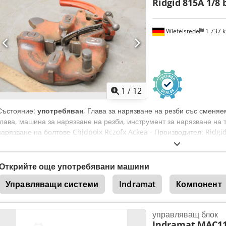
Ridgid
815A 1/8 b
Wiefelstede
1 737 
1
/
12
Състояние:
употребяван
, Глава за нарязване на резби със сменяе
глава, машина за нарязване на резби, инструмент за нарязване на т
нарязване на болтове Chjdpoix Rczofx Ackea - Производител: Ridgi
Размер на тръбата: 1/8 до 2 " - Болтове: 1/4 до 2 " - Наличност: 2 б
Размери: 260/240/H70 мм - Тегло: 6 кг/бр.
Открийте още употребявани машини
Управляващи системи
Indramat
Компонент
управляващ блок
Indramat
MAC11