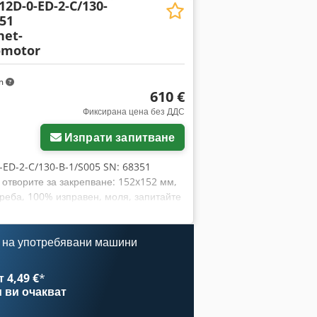
2D-0-ED-2-C/130-
351
et-
omotor
km
610 €
Фиксирана цена без ДДС
Изпрати запитване
-ED-2-C/130-B-1/S005 SN: 68351
отворите за закрепване: 152x152 мм,
треба, 100% изправен, моля, запитайте
 на употребявани машини
 4,49 €
*
и
ви очакват