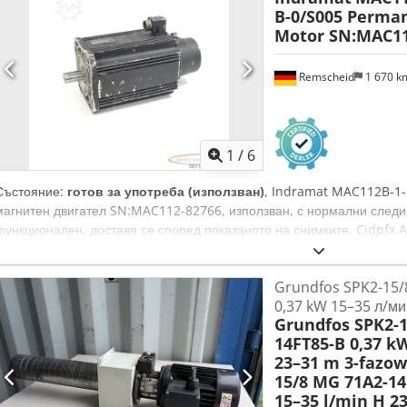
B-0/S005 Perma
Motor SN:MAC11
Remscheid
1 670 
1
/
6
Състояние:
готов за употреба (използван)
, Indramat MAC112B-1-
магнитен двигател SN:MAC112-82766, използван, с нормални следи
функционален, доставя се според показаното на снимките. Cjdpfx 
Grundfos SPK2-15/
0,37 kW 15–35 л/ми
Grundfos SPK2-1
14FT85-B 0,37 k
23–31 m 3-fazo
15/8 MG 71A2-14
15–35 l/min H 2