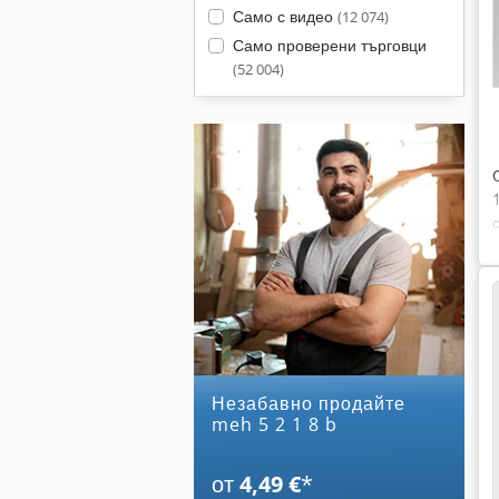
Само с видео
(12 074)
Само проверени търговци
(52 004)
Незабавно продайте
meh 5 2 1 8 b
от
4,49 €
*