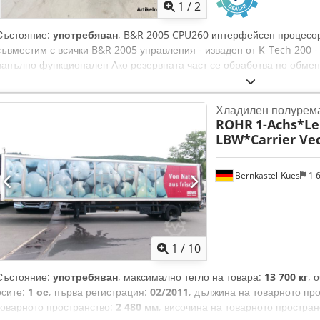
1
/
2
Състояние:
употребяван
, B&R 2005 CPU260 интерфейсен процесор 
съвместим с всички B&R 2005 управления - изваден от K-Tech 200 
напълно функционален Ако резервната част се обработва по обмен
след получаване и проверка на дефектната част от производителя.
кредит в зависимост от състоянието или възрастта на върнатата час
Хладилен полурем
състояние, подходящо за ремонт; кредитът се издава след обратна
ROHR
1-Achs*Le
B&R 2005 Каталожен номер: 3CP26 Резервен номер: 10079382 Съст
LBW*Carrier Vec
Acksha
Bernkastel-Kues
1 
1
/
10
Състояние:
употребяван
, максимално тегло на товара:
13 700 кг
, 
осите:
1 ос
, първа регистрация:
02/2011
, дължина на товарното пр
товарното пространство:
2 480 мм
, височина на товарното простран