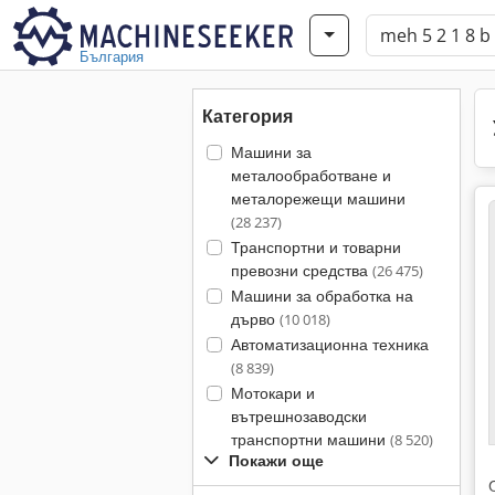
България
Категория
Машини за
металообработване и
металорежещи машини
(28 237)
Транспортни и товарни
превозни средства
(26 475)
Машини за обработка на
дърво
(10 018)
Автоматизационна техника
(8 839)
Мотокари и
вътрешнозаводски
транспортни машини
(8 520)
Покажи още