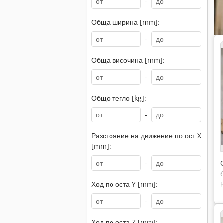
-
Обща ширина [mm]:
-
Обща височина [mm]:
-
Общо тегло [kg]:
-
Разстояние на движение по ост X
[mm]:
-
Ход по оста Y [mm]:
-
Ход по оста Z [mm]: