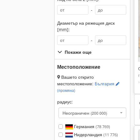
-
Диаметър на режещия диск
[mm]:
-
Покажи още
Местоположение
Вашето открито
местоположение:
България
(промяна)
радиус:
Неограничен
(200 000)
tego 816
Ford 4000
Ford 3910
Ford 3000
Германия
(78 769)
Нидерландия
(11 776)