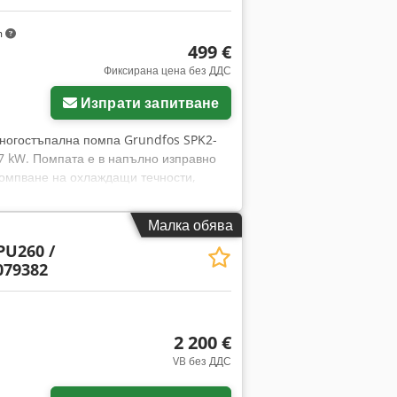
m
499 €
Фиксирана цена без ДДС
Изпрати запитване
многостъпална помпа Grundfos SPK2-
7 kW. Помпата е в напълно изправно
зпомпване на охлаждащи течности,
машини и промишлени инсталации. Има
undfos Модел: SPK2-15/8 Версия: AMA
Малка обява
z Данни за мотора: Производител:
PU260 /
0,37 kW Захранване: 3×200–220 V Δ /
079382
а въртене: 2800–2840 обр./мин
 Клас на изолация: F
2 200 €
VB без ДДС
Заявете още снимки