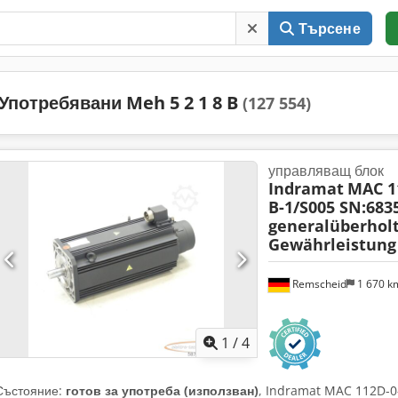
Търсене
Употребявани Meh 5 2 1 8 B
(127 554)
управляващ блок
Indramat
MAC 11
B-1/S005 SN:683
generalüberhol
Gewährleistung
Remscheid
1 670 
1
/
4
Състояние:
готов за употреба (използван)
, Indramat MAC 112D-0