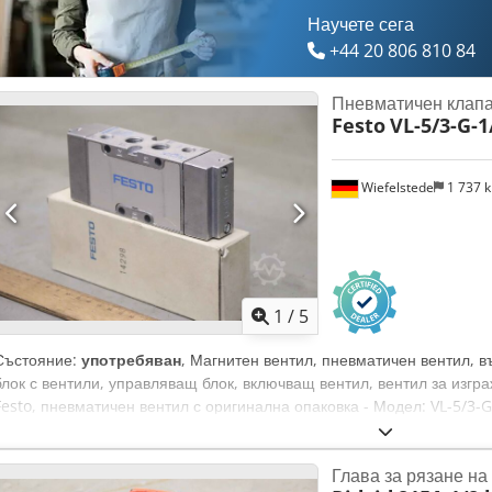
Научете сега
+44 20 806 810 84
Пневматичен клап
Festo
VL-5/3-G-1
Wiefelstede
1 737 
1
/
5
Състояние:
употребяван
, Магнитен вентил, пневматичен вентил, в
блок с вентили, управляващ блок, включващ вентил, вентил за изгр
Festo, пневматичен вентил с оригинална опаковка - Модел: VL-5/3-
налягане: 0,9 - 10 bar - Наличност: 2 броя Codeii Sf Ajpfx Ackjha - 
135/30/В50 мм - Тегло: 0,4 кг/бр.
Глава за рязане на