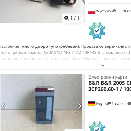
Wymysłów
1 170 k
1
/
11
Състояние:
много добро (употребяван)
, Продава се вертикална 
15/8 с трифазен мотор Grundfos MG 71A2-14FT85-B, с мощност 0,3
състояние, тествана е и е готова за работа. Предназначена е за и
емулсии, технологична вода и други течности, използвани в CNC 
нормални следи от употреба. Данни за помпата: Производител: Gr
Електронни карти
CVUV Производителност: 15–35 л/мин Напор: 23–31 м Честота: 50 H
B&R
B&R 2005 C
Grundfos Cedpfx Ajzn N Aujckjha Тип: MG 71A2-14FT85-B Мощност: 
3CP260.60-1 / 10
346–380 V Y Честота: 50 Hz Номинален ток: 1,92 / 1,10 A Скорост н
Коефициент на мощността (cos φ): 0,82–0,75 Степен на защита: IP54
Pegnitz
1 324 km