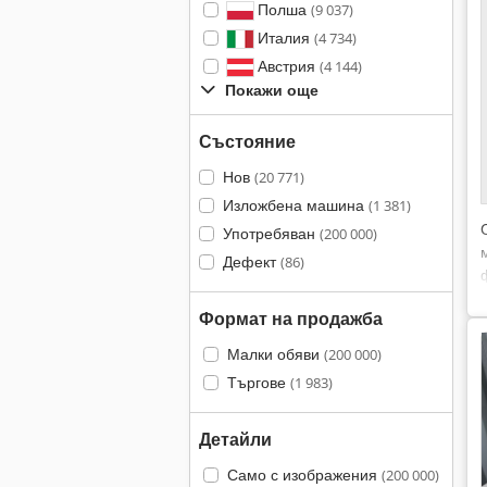
Полша
(9 037)
Италия
(4 734)
Австрия
(4 144)
Покажи още
Състояние
Нов
(20 771)
Изложбена машина
(1 381)
Употребяван
(200 000)
Дефект
(86)
Формат на продажба
Малки обяви
(200 000)
Търгове
(1 983)
Детайли
Само с изображения
(200 000)