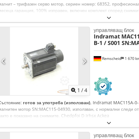
магнит – трифазен серво мотор, сериен номер: 68352, професионал
месеца гаранция, 100% изправен, включен комплект според снимкит
договорените търговски отстъпки. Моля, запитайте за цената отде
за разходите по опаковане и транспорт! Cedpfx Acoi D Ii Ieksha
управляващ блок
Indramat
MAC115
B-1 / S001 SN:M
Remscheid
1 670 
1
/
4
Състояние:
готов за употреба (използван)
, Indramat MAC115A-0-
магнитен мотор SN:MAC115-04930, използван, с нормални следи от
както е показано на снимките. Chedpfoi D Irhsx Ackea
управляващ блок