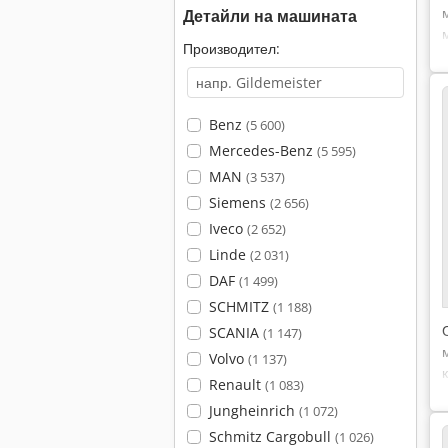
Детайли на машината
Производител:
Benz
(5 600)
Mercedes-Benz
(5 595)
MAN
(3 537)
Siemens
(2 656)
Iveco
(2 652)
Linde
(2 031)
DAF
(1 499)
SCHMITZ
(1 188)
SCANIA
(1 147)
Volvo
(1 137)
Renault
(1 083)
Jungheinrich
(1 072)
Schmitz Cargobull
(1 026)