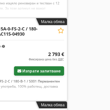
но изцяло реновиран и тестван с 12
е. За този артикул не важат
лно! ВАЖНО: Моля, запитайте отделно
Малка обява
A-0-FS-2-C / 180-
AC115-04930
km
2 793 €
Фиксирана цена без ДДС
Изпрати запитване
FS-2-C / 180-B-1 / S001 Перманентен
 употреба, 100% работещ, доставка
Малка обява