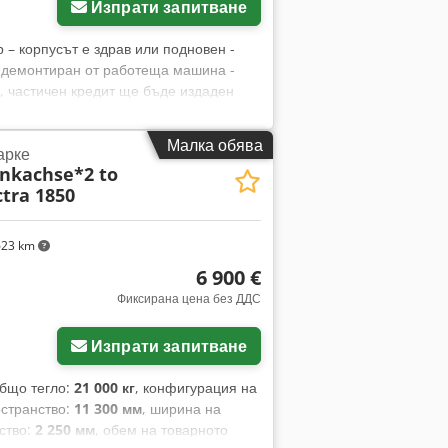
Изпрати запитване
– корпусът е здрав или подновен -
- демонтиран от работеща машина -
, частичен кредит ще бъде издаден
 Запазваме си правото да откажем
т. Дефектната част трябва да е в
Малка обява
арке
 връзка. Производител: B&R Модел:
nkachse*2 to
ояние: използвано Csdpop Rb E Rsfx
tra 1850
623 km
6 900 €
Фиксирана цена без ДДС
Изпрати запитване
общо тегло:
21 000 кг
, конфигурация на
остранство:
11 300 мм
, ширина на
ство:
2 250 мм
, обем на товарното