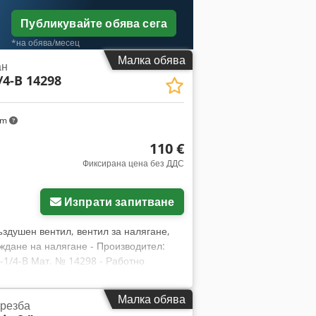
Публикувайте обява сега
*на обява/месец
Малка обява
ан
/4-B 14298
km
110 €
Фиксирана цена без ДДС
Изпрати запитване
ъздушен вентил, вентил за налягане,
аждане на налягане - Производител:
G-1/4-B Мат. № 14298 - Работно
Цена: за брой - Размери на кутията:
Малка обява
 резба