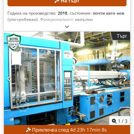
На търг
Година на производство:
2018
, състояние:
почти като нов
(употребяван)
, Функционалност:
напълно
функциониращ
, ТЕХНИЧЕСКИ ДЕТАЙЛИ Датчик за сила: 2
бр. Xforce K Софтуер за изпитване: testControl II и
Търг
testXpert III Датчик за сила: Xforce K Усилвател за
измерване: DCSC модул Документация: налична
ДОПЪЛНИТЕЛНИ ТЕХНИЧЕСКИ ДЕТАЙЛИ – съгласно
документацията, без гаранция Максимална изпитвателна
сила Fmax: 50 kN Обща височина на изпитвателната
камера: 1 534 мм Височина на долната изпитвателна
камера без допълнителни елементи: 1 355 мм Credpfezpw
Hdex Aikjf Височина на горната изпитвателна камера без
допълнителни елементи: 1 369 мм За горната
изпитвателна камера е необходима допълнителна
напречна греда. Ширина на изпитвателната камера: 440
мм Носеща рамка Височина на носещата рамка без
опорни профили: 1 714 мм Височина на носещата рамка с
опорни профили: 1 829–2 694 мм Ширина на носещата
1
/
3
рамка без опорни профили: 760 мм Ширина на носещата
Приключва след
4
d
23
h
17
min
5
s
рамка с опорни профили: 936 мм Ширина на носещата