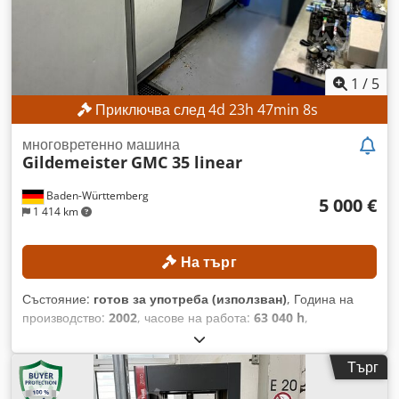
1
/
5
Приключва след
4
d
23
h
47
min
5
s
многовретенно машина
Gildemeister
GMC 35 linear
Baden-Württemberg
5 000 €
1 414 km
На търг
Състояние:
готов за употреба (използван)
, Година на
производство:
2002
, часове на работа:
63 040 h
,
Функционалност:
напълно функциониращ
, Без
минимална цена – гарантирана продажба на най-високата
Търг
предложена цена! ТЕХНИЧЕСКИ ДАННИ Конфигурация на
машината Горен линеен плъзгач: 2 бр. Фрезова глава: 1 бр.