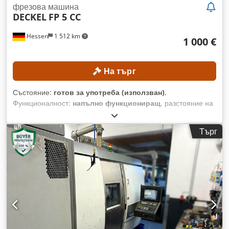
фрезова машина
DECKEL
FP 5 CC
Hessen
1 512 km
1 000 €
На търг
Състояние:
готов за употреба (използван)
,
Функционалност:
напълно функциониращ
, разстояние на
движение по ост X:
800 мм
, ход по оста Y:
700 мм
, ход по
оста Z:
550 мм
, щрих с перо:
80 мм
, общо тегло:
3 900 кг
,
Търг
Без минимална цена – гарантирана продажба на най-
високата предложена цена! ТЕХНИЧЕСКИ
ХАРАКТЕРИСТИКИ Ход по оста X: 800 мм Ход по оста Y:
700 мм Crodpfxozpwxyj Aikjf Ход по оста Z: 550 мм
Вертикален ход на пинолата: 80 мм ДЕТАЙЛИ ЗА
МАШИНАТА Тегло на машината: 3900 кг ОБОРУДВАНЕ
Въртяща се маса