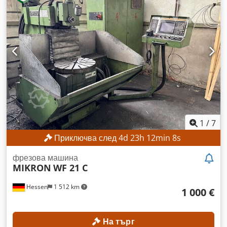
ТЕХНИЧЕСКИ ДАННИ Ход на оста X: 560 мм Ход на оста Y:
500 мм Ход на оста Z: 400 мм Диапазон на оборотите: 25 –
6300 об./мин Диапазон на въртене на вертикалната
фрезова глава: +45° Cjdpezpwydefx Aikjrf Размер на
работната площ (вертикална): 300 x 450 мм Брой отвори за
резби: 2 x 6
1
/
7
Приключва след
4
d
23
h
12
min
5
s
фрезова машина
MIKRON
WF 21 C
Hessen
1 512 km
1 000 €
На търг