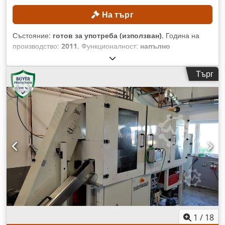
На търг
Състояние:
готов за употреба (използван)
, Година на
производство:
2011
, Функционалност:
напълно
функциониращ
, сила на пробиване:
28 t
, максимално
тегло на обработвания детайл:
200 кг
, работна ширина:
Търг
3 080 мм
, работна дължина:
1 560 мм
, Следните
компоненти на машината са подменени: Пневматична
система Festo Crsdpfxszl Srae Aiksf Нова система за
управление Labod Подмяна на лагерите на Y-оста
ТЕХНИЧЕСКИ ДАННИ Работна площ: 1560 × 3080 мм
Дължина на обработвания лист при препозициониране:
макс. 9999 мм Хидравлична сила на щанцоване: макс. 280
kN Тегло на детайла: макс. 200 кг Скорост на
позициониране на X-оста: макс. 60 м/мин Скорост на
позициониране на Y-оста: макс. 60 м/мин Едновременна
скорост на позициониране на X- и Y-осите: макс. 85 м/мин
Брой ходове при стандартна хидравлика: макс. 250 хода/
мин Брой ходове при бърза хидравлика: макс. 800 хода/
мин Забележка: Машината вече е демонтирана.
1
/
18