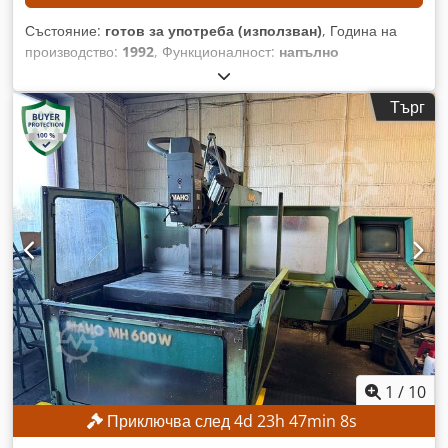
Състояние:
готов за употреба (използван)
, Година на
производство:
1992
, Функционалност:
напълно
функциониращ
, разстояние на движение по ост X:
600 мм
,
ход по оста Y:
400 мм
, ход по оста Z:
420 мм
, максимална
Търг
скорост на вретеното:
4 000 об/мин
, модел на контролер:
Heidenhain 407
, Без минимална цена – гарантирана
продажба на най-високата предложена цена! ТЕХНИЧЕСКИ
ДАННИ Ход на оста X: 600 мм Ход на оста Y: 400 мм Ход на
оста Z: 420 мм Максимална скорост на шпиндела: 4 000
об./мин Патронник за инструменти: SK 40 Разстояние от
шпиндела до масата: 127–567 мм Диаметър на шпиндела в
предния лагер: 55 мм ДЕТАЙЛИ ЗА МАШИНАТА
Управление: Heidenhain 407 ОБОРУДВАНЕ Cedpfx
Ajzpxfheikorf Ръчно колело Мрежова връзка
1
/
10
Приключва след
4
d
23
h
47
min
5
s