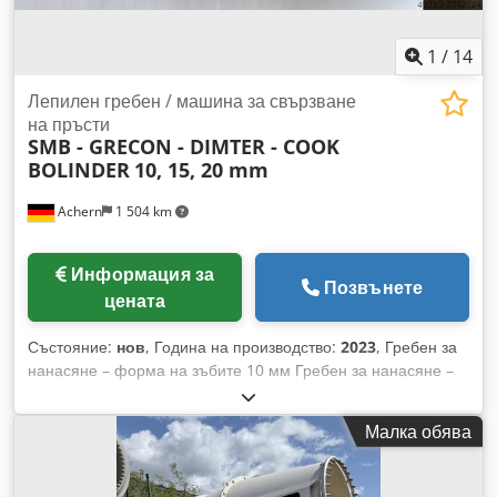
1
/
14
Лепилен гребен / машина за свързване
на пръсти
SMB - GRECON - DIMTER - COOK
BOLINDER
10, 15, 20 mm
Achern
1 504 km
Информация за
Позвънете
цената
Състояние:
нов
, Година на производство:
2023
, Гребен за
нанасяне – форма на зъбите 10 мм Гребен за нанасяне –
форма на зъбите 15 мм Гребени за нанасяне – форма на
зъбите 20 мм Профил с клиновидни зъби Гребен за
Малка обява
нанасяне на лепило Гребен за нанасяне на лепило Гребен
за лепило Гребени за лепило Cedpfxsiacbpo Aikorf
>>Време за доставка: налично на склад