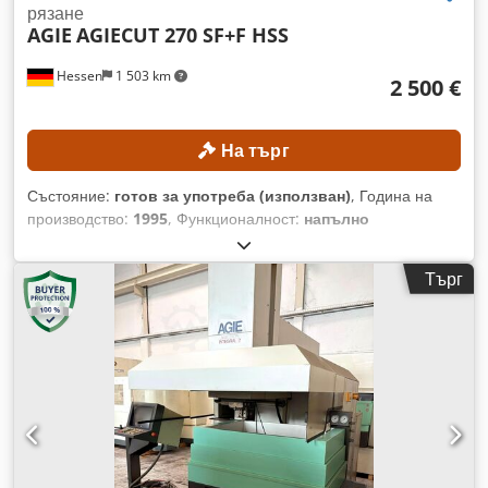
двете можем да предложим пакетна цена. Инсталацията е
рязане
от наш личен инвентар. Не сме търговци на машини.
AGIE
AGIECUT 270 SF+F HSS
Hessen
1 503 km
2 500 €
На търг
Състояние:
готов за употреба (използван)
, Година на
производство:
1995
, Функционалност:
напълно
функциониращ
, номер на машина/превозно средство:
193.006
, разстояние на движение по ост X:
350 мм
, ход по
Търг
оста Y:
250 мм
, ход по оста Z:
256 мм
, Диаметър на телта
(макс.):
0,33 мм
, модел на контролер:
AGIEVISION / AGIE
HSS-Steuerung
, Без минимална цена – гарантирана
продажба на най-високата предложена цена! ТЕХНИЧЕСКИ
ДАННИ Ход по ос X: 350 мм Ход по ос Y: 250 мм Ход по ос
Z: 256 мм Ход по осите U/V: ±70 мм Разделителна
способност при позициониране: 0,0001 мм Точност при
позициониране: приблизително ±3 µm Данни за обработка
Макс. конусност: 30° при височина на детайла 100 мм