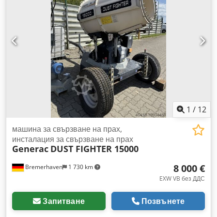
1
/
12
машина за свързване на прах,
инсталация за свързване на прах
Generac
DUST FIGHTER 15000
8 000 €
Bremerhaven
1 730 km
EXW VB без ДДС
Запитване
Позвънете