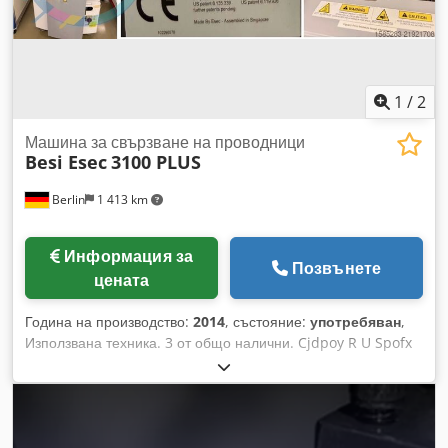
различава в зависимост от интензитета на използване -
Оглед на място в 37574 Айнбек с предварителна уговорка
Цена: 3.300 EUR без ДДС | EXW Айнбек | Доставка по
заявка
1
/
2
Машина за свързване на проводници
Besi Esec
3100 PLUS
Berlin
1 413 km
Информация за
Позвънете
цената
Година на производство:
2014
, състояние:
употребяван
,
Използвана техника. 3 от общо налични. Cjdpoy R U Spofx
Aikerf