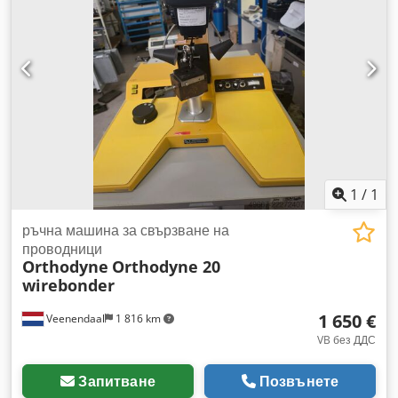
1
/
1
ръчна машина за свързване на
проводници
Orthodyne
Orthodyne 20
wirebonder
1 650 €
Veenendaal
1 816 km
VB без ДДС
Запитване
Позвънете