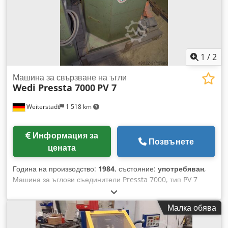
1
/
2
Машина за свързване на ъгли
Wedi Pressta 7000
PV 7
Weiterstadt
1 518 km
Информация за
Позвънете
цената
Година на производство:
1984
, състояние:
употребяван
,
Машина за ъглови съединители Pressta 7000, тип PV 7
Crodpfxei Dx A Eo Aikef
Малка обява