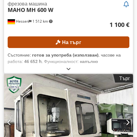
фрезова машина
MAHO
MH 600 W
Hessen
1 512 km
1 100 €
На търг
Състояние:
готов за употреба (използван)
, часове на
работа:
46 652 h
, Функционалност:
напълно
функциониращ
, номер на машина/превозно средство:
661227
, дължина на подаване ос X:
600 мм
, дължина на
Търг
подаване по Y ос:
400 мм
, дължина на подаване по ос Z:
400 мм
, максимална скорост на вретеното:
4 000 об/мин
,
мощност:
5,5 kW (7,48 к.с.)
, Без минимална цена –
гарантирана продажба на най-високата предложена цена!
Csdpjzpxfbofx Aikjrf ТЕХНИЧЕСКИ ДАННИ Ход на оста X:
600 мм Ход на оста Y: 400 мм Ход на оста Z: 400 мм
Диапазон на скоростта на въртене на шпиндела: 40 – 4000
об./мин Патронник на шпиндела: ISO 40 Площ на
работната маса: 900 x 480 мм ДЕТАЙЛИ ЗА МАШИНАТА