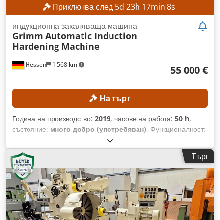
Приключва след
5
d
23
h
17
min
5
s
индукционна закаляваща машина
Grimm
Automatic Induction
Hardening Machine
Hessen
1 568 km
55 000 €
На търг
Година на производство:
2019
, часове на работа:
50 h
,
състояние:
много добро (употребяван)
, Функционалност:
напълно функциониращ
, дължина на детайла (макс.):
40
мм
, Без минимална цена – гарантирана продажба на най-
Търг
високата предложена цена! Инсталацията е използвана
само 50 часа! Новата цена е била 280 000 €. В момента
инсталацията е частично функционална, тъй като в
момента не е свързана към охладителната система.
ТЕХНИЧЕСКИ ДЕТАЙЛИ Видове компоненти: Винтове и
болтове M8 и M10 Процес: Автоматично индукционно