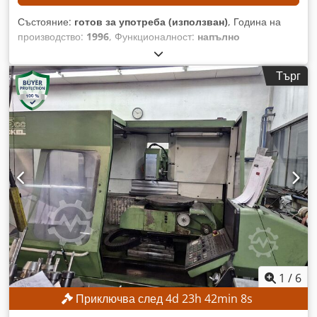
Състояние:
готов за употреба (използван)
, Година на
производство:
1996
, Функционалност:
напълно
функциониращ
, разстояние на движение по ост X:
400 мм
,
ход по оста Y:
400 мм
, ход по оста Z:
400 мм
, ширина на
Търг
масата:
300 мм
, дължина на масата:
450 мм
, Без
минимална цена – гарантирана продажба на най-високата
предложена цена! ТЕХНИЧЕСКИ ДЕТАЙЛИ Ход на оста X:
400 мм Ход на оста Y: 400 мм Ход на оста Z: 400 мм
Credpfozpwx Hjx Aikof Размери на работната площ: 300 x
450 мм Брой отвори с резба: 2 x 6
1
/
6
Приключва след
4
d
23
h
42
min
5
s