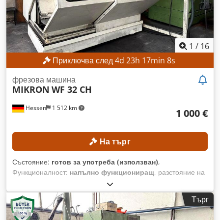
Мощност на шпиндела: 5,5 kW Работни часове: 46 652 ч.
Тегло на машината: 2900 кг ОБОРУДВАНЕ Цифров
индикатор за позиция Millplus CNC
1
/
16
Приключва след
4
d
23
h
17
min
5
s
фрезова машина
MIKRON
WF 32 CH
Hessen
1 512 km
1 000 €
На търг
Състояние:
готов за употреба (използван)
,
Функционалност:
напълно функциониращ
, разстояние на
движение по ост X:
560 мм
, ход по оста Y:
500 мм
, ход по
оста Z:
400 мм
, максимална скорост на вретеното:
6 300
Търг
об/мин
, диапазон на въртене:
45 °
, Без минимална цена –
гарантирана продажба на най-високата предложена цена!