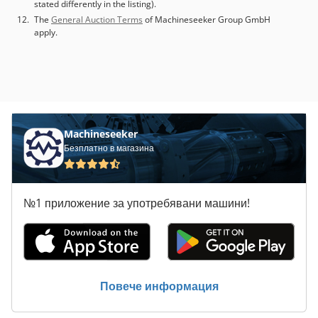
stated differently in the listing).
The
General Auction Terms
of Machineseeker Group GmbH
apply.
Machineseeker
Безплатно в магазина
№1 приложение за употребявани машини!
Повече информация