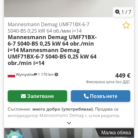
и други системи KBK. Полезен товар: 125 кг - 1600 кг Моля,
попитайте за вашата кранова пътека с изнасяне и размери.
1
/
7
Mannesmann Demag UMF71BX-6-7
S040-B5 0,25 kW 64 об./мин i=14
Mannesmann Demag UMF71BX-
6-7 S040-B5 0,25 kW 64 obr./min
i=14
Mannesmann Demag
UMF71BX-6-7 S040-B5 0,25 kW 64
obr./min i=14
449 €
Wymysłów
1 170 km
Фиксирана цена без ДДС
Запитване
Позвънете
Състояние:
много добро (употребяван)
, Продава се
моторредуктор Mannesmann Demag с ъглов редуктор,
напълно изправен и готов за работа. Устройството е
проверено и е в добро техническо състояние. Има
Малка обява
нормални следи от употреба, произтичащи от