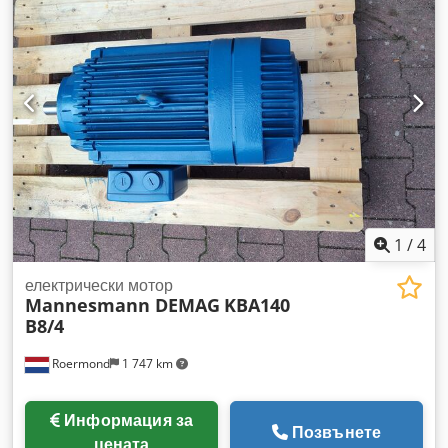
Обща необходима мощност: kW (не е посочено) Тегло на
машината: около 2,4 т Габаритни размери (Д x Ш x В): 3,00
x 1,05 x 1,40 м Оборудване: 3-челюстен патронник 250
ммØ, MULTIFIX глава, въртящ се център
1
/
4
електрически мотор
Mannesmann DEMAG
KBA140
B8/4
Roermond
1 747 km
Информация за
Позвънете
цената