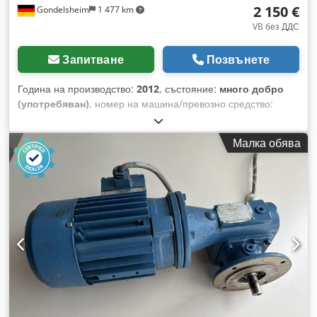
2 150 €
Gondelsheim
1 477 km
VB без ДДС
Запитване
Позвънете
Година на производство:
2012
, състояние:
много добро
(употребяван)
, номер на машина/превозно средство:
MBHF-KBK1
, DEMAG KBK небесен кран, кранова пътека,
размери около 12 м x 3,5 м Моля, запитайте за други
Малка обява
размери! Полезен товар / товароподемност: 125 кг - 0,125 т
Технически данни на системата: Кранова пътека от релси
Demag KBK1 Системата се доставя напълно
комплектована: Dwodpfxepiarne Am Rja KBK релси,
съединители за релси, ходови механизми, крайни плочи,
кабелен носач, токозахранване, държачи/окачвания и др.
Вкл. 1 мост с 125 кг Demag DC-COM верижен телфер
Кранът е разглобен и е веднага наличен Много добро
използвано състояние, вижте снимките Местонахождение
на артикула: 75053 Гонделсхайм Доставка с транспортна
фирма или вземане само след предварителна уговорка
Релси Demag KBK1, KBK2 и KBK3 са на склад! Налични са