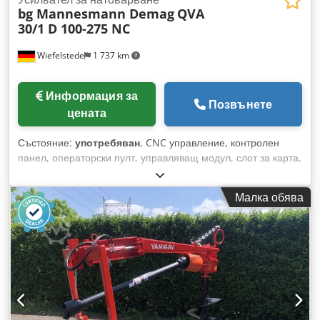
bg Mannesmann Demag
QVA
30/1 D 100-275 NC
Wiefelstede
1 737 km
Информация за
Позвънете
цената
Състояние:
употребяван
, CNC управление, контролен
панел, операторски пулт, управляващ модул, слот за карта,
управляващи карти, MC3 управление, съединителни карти,
платки, вентилен модул, усилвател за клапани, платка,
Малка обява
аналогова разпределителна карта, усилвател за товар,
Load Amplifier - Производител: bg Bernd Grigat, усилвател
за товар от шприц машина Demag D 100-275 NC - Тип: QVA
30/1 .: 2442/00 - Наличност: 2 броя - Цена: на брой -
Размери общо: 100/40/В110 мм Dwsdjn Hbcyepfx Am Rja -
Тегло: 0,3 кг/бр.