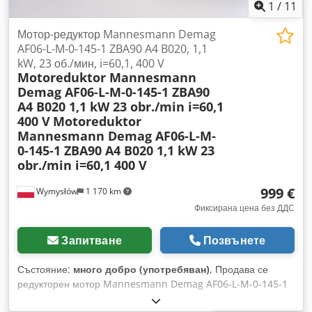
1
/
11
Мотор-редуктор Mannesmann Demag
AF06-L-M-0-145-1 ZBA90 A4 B020, 1,1
kW, 23 об./мин, i=60,1, 400 V
Motoreduktor Mannesmann
Demag AF06-L-M-0-145-1 ZBA90
A4 B020 1,1 kW 23 obr./min i=60,1
400 V
Motoreduktor
Mannesmann Demag AF06-L-M-
0-145-1 ZBA90 A4 B020 1,1 kW 23
obr./min i=60,1 400 V
999 €
Wymysłów
1 170 km
Фиксирана цена без ДДС
Запитване
Позвънете
Състояние:
много добро (употребяван)
, Продава се
редукторен мотор Mannesmann Demag AF06-L-M-0-145-1
с трифазен мотор Demag ZBA90 A4 B020. Dodpfezpbufsx