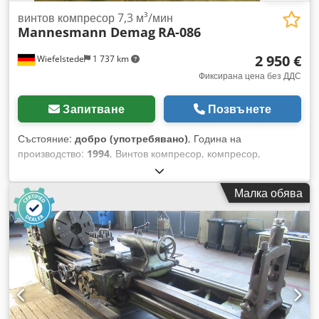
винтов компресор 7,3 м³/мин
Mannesmann Demag
RA-086
2 950 €
Wiefelstede
1 737 km
Фиксирана цена без ДДС
Запитване
Позвънете
Състояние:
добро (употребявано)
, Година на
производство:
1994
, Винтов компресор, компресор,
въздушен агрегат, стационарен въздушен компресор
-Дебит: 7,3 м³/мин -Мощност на двигателя: 45 kW
Малка обява
-Максимално налягане: 10 bar Dedpfjy Dgmljx Am Rewa
-Натрупани часове работа: 65 305 ч. -Тегло: 1200 кг