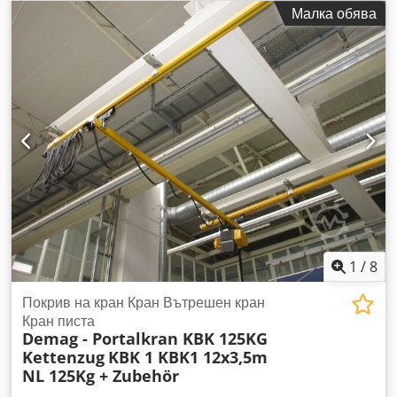
Am Rowa Устройството е напълно функционално, тествано
Малка обява
и готово за работа. Визуалното състояние е добро,
забелязват се нормални следи от употреба. Забележки:
Едно от монтажните уши е отрязано – това не влияе на
работата или на правилния монтаж на редукторния мотор.
На пластмасовия капак на мотора има малка пукнатина,
която не влияе на работата на устройството. Технически
данни: Производител: Mannesmann Demag AG Модел на
редуктора: AF06-L-M-0-145-1 Модел на мотора: Demag
ZBA90 A4 B020 Мощност: 1,1 kW Захранване: 3×400 V AC,
50 Hz Напрежение на спирачката: 180 V DC Номинален ток:
2,80 A Скорост на мотора: 1400 об./мин Изходна скорост:
приблизително 23 об./мин Предавателно отношение: i =
60,1 Момент на спирачката: 20 Nm Cos φ: 0,75 Степен на
защита: IP54 Клас на изолация: F Тегло: 21,2 kg
1
/
8
Покрив на кран Кран Вътрешен кран
Кран писта
Demag - Portalkran KBK 125KG
Kettenzug
KBK 1 KBK1 12x3,5m
NL 125Kg + Zubehör