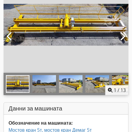
1
/
13
Данни за машината
Обозначение на машината:
Мостов кран 5т, мостов кран Демаг 5т