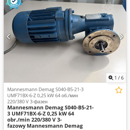
експлоатацията. Dodpfx Amozn Aamj Rowa Технически
данни: Производител: Mannesmann Demag Тип двигател:
UMF71BX-6-7 Тип редуктор: S040-B5-21-3 Мощност на
двигателя: 0,25 kW Захранване: 3×220/380 V Честота: 50 Hz
Скорост на въртене на двигателя: 890 об./мин Изходна
скорост на въртене: 64 об./мин Предавателно число: i =
14:1 Степен на защита: IP54 Клас на изолация: B
1
/
6
Mannesmann Demag S040-B5-21-3
UMF71BX-6-Z 0,25 kW 64 об./мин
220/380 V 3-фазен
Mannesmann Demag S040-B5-21-
3 UMF71BX-6-Z 0,25 kW 64
obr./min 220/380 V 3-
fazowy
Mannesmann Demag