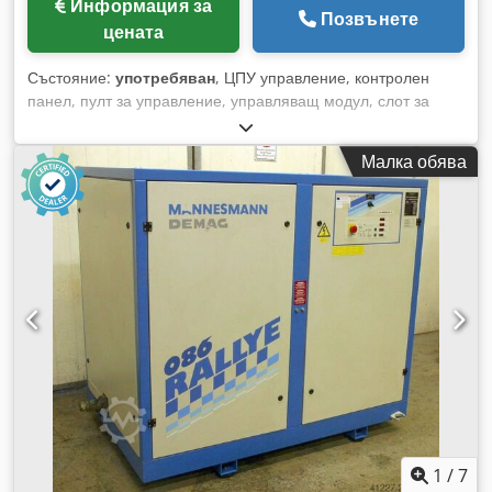
Информация за
Позвънете
цената
Състояние:
употребяван
, ЦПУ управление, контролен
панел, пулт за управление, управляващ модул, слот за
карти, контролни карти, MC3 управление, включващи карти,
печатни платки, вентил модул, усилвател за вентили,
Малка обява
печатна платка, аналогова разпределителна карта,
разпределителна платка, усилвател за вентили, шинна
платка, процессорна платка, интерфейсна карта,
температурно-контролна карта - Производител:
Mannesmann Demag, контролни електронни модули от
шприцформа Demag D 100-275 NC - Касета за включващи
карти: Murrelektronik 630055 - Контролна карта: Philips
9404 780 020 - Самостоятелни компоненти: виж снимките -
Цена/Продажба: в комплект - Общо размери: 315/140/H215
мм - Тегло: 1,4 кг Dedpfxon Hbc Is Am Rswa
1
/
7