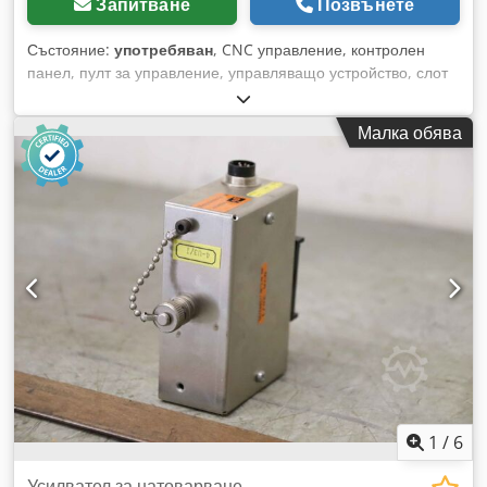
Запитване
Позвънете
Състояние:
употребяван
, CNC управление, контролен
панел, пулт за управление, управляващо устройство, слот
за карти, контролни карти, MC3 управление, плъгин карти,
печатни платки, вентилен модул, усилвател за вентили,
Малка обява
платка, аналогова разпределителна платка,
разпределителна печатна платка, усилвател за вентили,
шинна платка, шинова платка, процесорна карта,
интерфейсна карта, платка за температурен контрол -
Производител: Bachmann, електронни управляващи
модули от шприц машина Demag D 100-275 NC - Носач за
плъгин карти: Murrelektronik 630055 - Контролна карта:
Philips 9404 780 020 Djdpfx Asn Hbcksm Rjwa - Отделни
компоненти: вижте снимките - Цена/Продажба: комплект -
Размери общо: 315/140/В215 мм - Тегло: 1,4 кг
1
/
6
Усилвател за натоварване