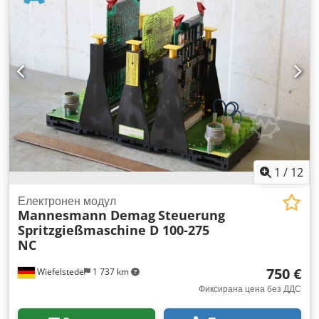
вретено: 70 мм Тегло на машината приблизително: 4,4 т
Габаритни размери на машината (ДxШxВ): прибл. 4,7 x 1,5 x
1,5 м Възможност за нарязване на резби Оборудване: 4-
челюстен патронник различни центрове зъбни колела
челюсти и дребни части люнет
1
/
12
Електронен модул
Mannesmann Demag
Steuerung
Spritzgießmaschine D 100-275
NC
750 €
Wiefelstede
1 737 km
Фиксирана цена без ДДС