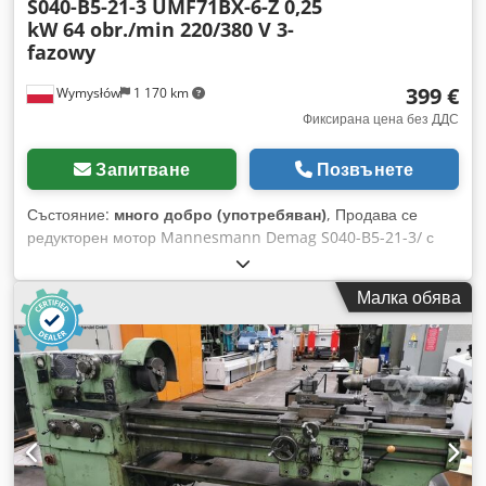
S040-B5-21-3 UMF71BX-6-Z 0,25
kW 64 obr./min 220/380 V 3-
fazowy
399 €
Wymysłów
1 170 km
Фиксирана цена без ДДС
Запитване
Позвънете
Състояние:
много добро (употребяван)
, Продава се
редукторен мотор Mannesmann Demag S040-B5-21-3/ с
трифазен мотор UMF71BX-6-Z с мощност 0,25 kW.
Устройството е напълно функционално, тествано и готово
Малка обява
за работа. Техническото и визуалното състояние е добро,
забелязват се нормални следи от употреба, произтичащи
от експлоатацията. Здравата трансмисия и надеждният
мотор правят редукторния мотор идеален за задвижване
на транспортьори, подаващи устройства, производствени
машини и други индустриални устройства. Технически
данни: Производител: Mannesmann Demag Тип на
трансмисията: S040-B5-21-3/ Тип на мотора: UMF71BX-6-Z