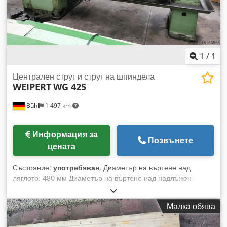
Мощност на мотора: 0,25 kW Захранване: 3× 220/380 V, 50
Hz Скорост на мотора: 890 об./мин Dodoznxa Aepfx Am
Rewa Изходна скорост: приблизително 64 об./мин
Предавателно отношение: i = 14 Ток: 1,56 / 0,90 A
Коефициент на мощността: cos φ 0,73 Степен на защита:
IP54 Клас на изолация: B Смазване: синтетично масло
1
/
1
Страна на производство: Германия
Централен струг и струг на шпиндела
WEIPERT
WG 425
Bühl
1 497 km
Информация за
Позвънете
цената
Състояние:
употребяван
, Диаметър на въртене над
ляглото: 480 мм Диаметър на въртене над надлъжен
суппорт: 300 мм Дължина на стругаемата част: 1500 мм
Височина на центъра: 240 мм Разстояние между
Малка обява
центровете: 1500 мм Dodpfxjtqqx Aj Am Rewa Отвор на
шпиндела: 42 мм Обороти на шпиндела: 14 - 1400 об/мин