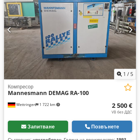
всяка страна на оста Dedpfor Eznisx Am Rjwa • Рама с
дължина 245 см • Корекция на наклона на свредлото
(напред/назад и надясно/наляво) • Без включен свредло
1
/
5
Компресор
Mannesmann DEMAG
RA-100
2 500 €
Wettringen
1 722 km
VB без ДДС
Запитване
Позвънете
Състояние:
употребяван
, Година на производство:
1993
,