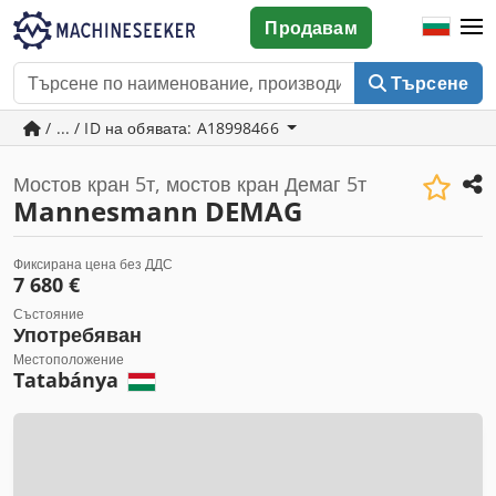
Продавам
Търсене
/ ... / ID на обявата: A18998466
Мостов кран 5т, мостов кран Демаг 5т
Mannesmann DEMAG
Фиксирана цена без ДДС
7 680 €
Състояние
Употребяван
Местоположение
Tatabánya