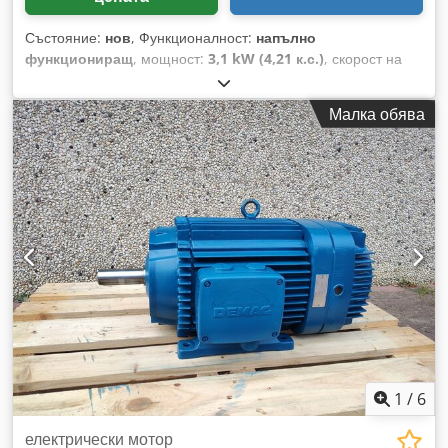
Състояние:
нов
, Функционалност:
напълно
функциониращ
, мощност:
3,1 kW (4,21 к.с.)
, скорост на
въртене (мин.):
725 об/мин
, максимална скорост на
въртене:
1 450 об/мин
, Електродвигател Demag KBA140
Малка обява
B8/4 ED=40/40% Цена по запитване 3,1 / 6,2 kW 725 / 1450
об./мин 15,2 A Dodpfx Amezqtg Nj Rewa 400 V 50 Hz
Изпълнение с удължен вал. Състояние: Нов или напълно
рециклиран.
1
/
6
електрически мотор