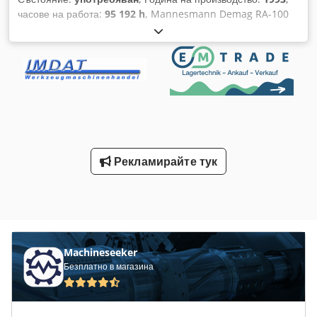
часове на работа:
95 192 h
, Mannesmann Demag RA-100
компресор Допълнителни детайли и обхват на доставката –
виж снимката. Технически данни – виж табелката на
машината. Състояние на артикула: използван, непроверен
Без оригинална опаковка Показаните снимки са примерни.
Възможен е оглед в Wettringen! За допълнителни въпроси
можете да се свържете с нас по имейл. Продажбата се
извършва изключително на търговци за търговски цели и
при изключване на всякаква гаранция за материални и
правни дефекти! Djdetzxpwspfx Am Rewa С покупката
Рекламирайте тук
потвърждавате, че сте търговец или работите на свободна
практика. В противен случай нарушавате нашите общи
условия!
Machineseeker
Безплатно в магазина