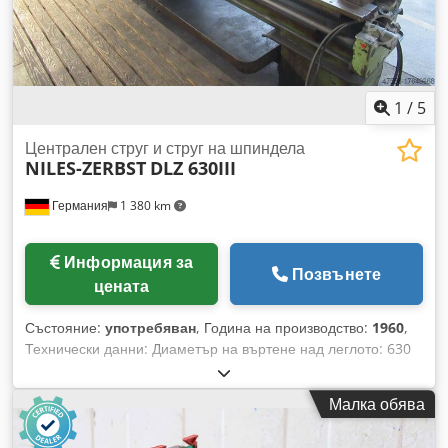
1
/
5
Централен струг и струг на шпиндела
NILES-ZERBST
DLZ 630III
Германия
1 380 km
Информация за
Позвънете
цената
Състояние:
употребяван
, Година на производство:
1960
,
Технически данни: Диаметър на въртене над леглото: 630
мм Диаметър на въртене над супорта: 320 мм Дължина на
въртене: 2800 мм Разстояние между центровете: 2800 мм
Малка обява
Диаметър на въртене в изреза: 700 мм Дължина на изреза:
450 мм Dodpfxeu Ix A Ee Am Rswa Отвор на работното