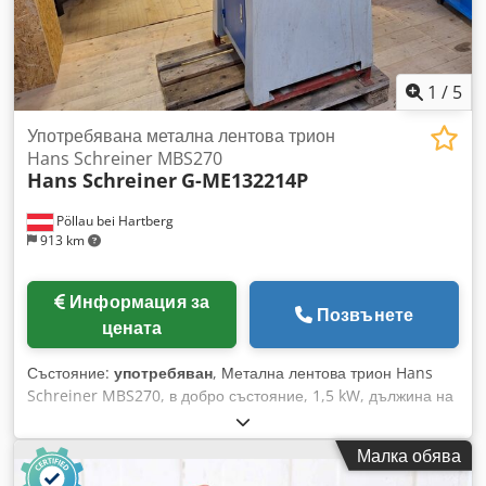
1
/
5
Употребявана метална лентова трион
Hans Schreiner MBS270
Hans Schreiner
G-ME132214P
Pöllau bei Hartberg
913 km
Информация за
Позвънете
цената
Състояние:
употребяван
, Метална лентова трион Hans
Schreiner MBS270, в добро състояние, 1,5 kW, дължина на
лентата 2450 мм, тегло 227 кг Dodpfx Aswzzgnom Rowa
Цените подлежат на промяна, възможни са грешки и
Малка обява
печатни неточности.