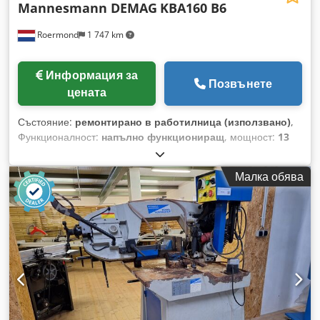
Mannesmann DEMAG
KBA160 B6
Roermond
1 747 km
Информация за
Позвънете
цената
Състояние:
ремонтирано в работилница (използвано)
,
Функционалност:
напълно функциониращ
, мощност:
13
kW (17,68 к.с.)
, максимална скорост на въртене:
955 об/
мин
, KBA160 B-6 Състояние: Напълно рециклиран / цена
Малка обява
по запитване Спирачка: тежка, конична ED: 40% 13 kW 36 A
955 1/мин Изпълнение с удължен вал 380 / 50 Hz Dedjzqtd
Uopfx Am Rjwa