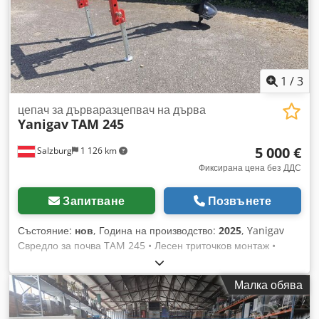
1
/
3
цепач за дърваразцепвач на дърва
Yanigav
TAM 245
5 000 €
Salzburg
1 126 km
Фиксирана цена без ДДС
Запитване
Позвънете
Състояние:
нов
, Година на производство:
2025
, Yanigav
Свредло за почва TAM 245 • Лесен триточков монтаж •
Много здрава, заварена рама • Универсална,
високоефективна скоростна кутия от 30 до 90 к.с. •
Малка обява
Използваеми диаметри на свредлото: 10 см до 80 см;
максимална дължина до 1,80 м • Изместване от 1,30 м на