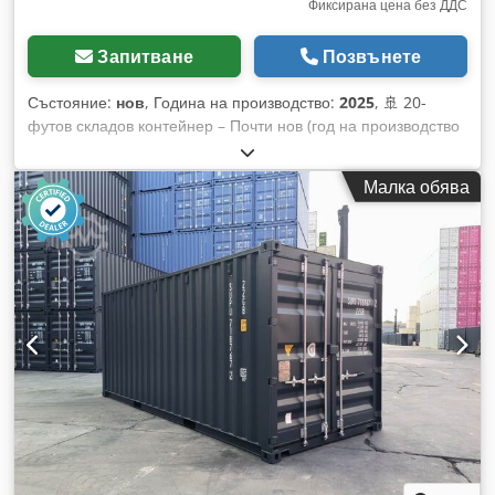
Фиксирана цена без ДДС
Запитване
Позвънете
Състояние:
нов
, Година на производство:
2025
, 🚢 20-
футов складов контейнер – Почти нов (год на производство
2025/2026) – Наличен незабавно! Висококачествен морски
контейнер в почти ново състояние – идеален за складово
Малка обява
помещение, работилница, строителен контейнер или
професионален транспорт. ⭐ Вашите предимства с един
поглед 🆕 Година на производство 2025/2026 – почти нов 💪
Много стабилна стоманена конструкция (дебелина на
стените 2 мм) 🌧️ Ветро- и водоустойчив Dkodjg S Acrspfx
Agxjr 🔐 Сигурно заключване с 4-точкова заключваща рейка
🚚 С CSC плакет – подходящ за световен транспорт 🌬️
Вентилация против влага 🪵 Висококачествен дървен под
🛠️ Фасунги за мотокар в пода 📏 Размери и технически
данни 📐 Външни размери: 6.058 × 2.438 × 2.591 мм 📦
Вътрешни размери: 5.898 × 2.350 × 2.390 мм 🚪 Отвор на
вратата: 2.343 мм 🧱 Обем: около 33 м³ ⚖️ Собствено тегло:
около 2,25 т 🏋️ Натоварване: до 30 т Тези контейнери