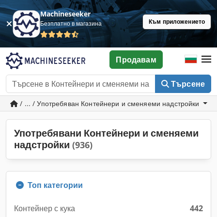
Machineseeker
Към приложението
Безплатно в магазина
Продавам
Търсене
/ ... / Употребяван Контейнери и сменяеми надстройки
Употребявани Контейнери и сменяеми
надстройки
(936)
Топ категории
Контейнер с кука
442