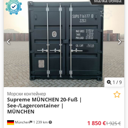
Малка обява
1
/
9
Морски контейнер
Supreme MÜNCHEN
20-Fuß |
See-/Lagercontainer |
MÜNCHEN
1 850 €
München
1 239 km
1 925 €