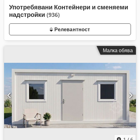
Употребявани Контейнери и сменяеми
надстройки
(936)
Релевантност
Малка обява
1
/
6