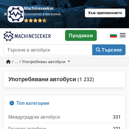
Machineseeker
Към приложението
Безплатно в магазина
Продавам
Търсене
/ ... / Употребяван автобуси
Употребявани автобуси
(1 232)
Топ категории
Междуградски автобуси
331
Градски автобуси
271