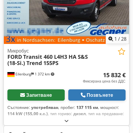
Производител Mercedes-Benz AG XA5 Теглови вариант 3
200 кг XC9 COC-документи XI3 Година на промяна G3-I XM0
Моделна актуализация XO9 Mercedes-Benz Mobilovan с D
1
/
28
Микробус
FORD
Transit 460 L4H3 HA S&S
(18-Si.) Trend 155PS
15 832 €
Eilenburg
1 372 km
Фиксирана цена без ДДС
Запитване
Позвънете
Състояние:
употребяван
, пробег:
137 115 км
, мощност:
114 kW (155,00 к.с.)
, тип гориво:
дизел
, тип на предаване:
механичен
, първа регистрация:
09/2015
, клас емисии:
Евро 6
, цвят:
червен
, брой места:
18
, Оборудване:
ABS,
електронна програма за стабилност (ESP), климатик,