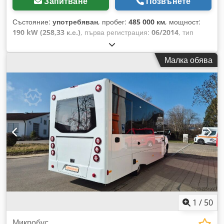
Запитване
Позвънете
тахографа - Слънцезащитен козир - Електрически огледала
- Покривни люкове - Покривни вентилатори - Покривен
Състояние:
употребяван
, пробег:
485 000 км
, мощност:
отвор - - Други: - - Немски регистрационен талон - Двойни
190 kW (258,33 к.с.)
, първа регистрация:
06/2014
, тип
гуми Размери на превозното средство: Дължина 11,95 м;
гориво:
дизел
, брой места:
23
, тип на предаване:
Ширина 2,55 м; Височина 3,1 м Гуми: Предни
автоматичен
, клас емисии:
Евро 6
, цвят:
червен
, Година
Малка обява
приблизително 60%; Задни приблизително 30% - - Нашият
на производство:
2014
, Оборудване:
ABS, електронна
вътрешен номер на превозното средство: 12574 - -
програма за стабилност (ESP), климатик
, Mercedes-Benz
Запазваме си правото на грешки. Снимките и текстът могат
Sprinter 519 4x4 23 места Mercus има над 15 години опит
да се различават от реалното превозно средство.
в производството на автобуси и е най-големият
Постоянно предлагаме над 300 превозни средства. =
производител в Полша. Dkodjzp A U Hopfx Ag Djr
Допълнителна информация = Обем на двигателя: 11 970
Предлагаме широка гама от готови за използване превозни
куб. см Марка на двигателя: Mercedes Benz
средства, включително над 100 нови автобуса в нашия
автопарк. Осигуряваме цялата необходима документация
за регистрация на автобуса във вашата страна. ДАНЪК ЗА
ЕКСПОРТ: 0% За контакти: Марчин Опон (говори английски,
полски и руски) /
1
/
50
Микробус