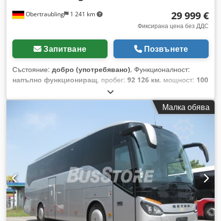
29 999 €
Obertraubling
1 241 km
Фиксирана цена без ДДС
Запитване
Позвънете
Състояние:
добро (употребявано)
, Функционалност:
напълно функциониращ
, пробег:
92 126 км
, мощност:
100
kW (135,96 к.с.)
, тип гориво:
дизел
, тип на предаване:
автоматичен
, общо тегло:
3 200 кг
, първа регистрация:
Малка обява
05/2023
, следващ преглед (TÜV):
07/2027
, клас емисии:
Евро 6
, цвят:
черен
, брой места:
9
, брой предишни
собственици:
1
, номер на машина/превозно средство:
RYA289
, Оборудване:
ABS, AdBlue, Android Auto, Apple
CarPlay, бордови компютър, въздушна възглавница,
електронна програма за стабилност (ESP), задвижване
на всички колела, имобилайзерна система, климатик,
навигационна система, паркинг сензори, плъзгаща се
врата, регистрация на автомобил, сервоусилвател на
управлението, темпомат, филтър за сажди, централно
заключване
, A1O Заден мост производство IFA BB6