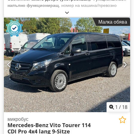
напълно функциониращ
, номер на машина/превозно
средство:
2
, пробег:
620 000 км
, мощност:
279,49 kW
(380,00 к.с.)
, първа регистрация:
08/2008
, тип гориво:
Малка обява
дизел
, тип на предаване:
механичен
, конфигурация на
осите:
2 оси
, следващ преглед (TÜV):
09/2026
, разход на
гориво (комбиниран):
20 л/100 км
, клас емисии:
Евро 4
,
спирачки:
друго
, окачване:
хидравлика
, размер на гумата:
295
, Година на производство:
2008
, часове на работа:
2 000 h
, Оборудване:
ABS, въздушна възглавница,
електронна програма за стабилност (ESP)
, Автобусът е в
добро състояние. Използва се ежедневно за превоз на
ученици. Dkodjzrpd Hjpfx Ag Djr
1
/
18
микробус
Mercedes-Benz
Vito Tourer 114
CDI Pro 4x4 lang 9-Sitze