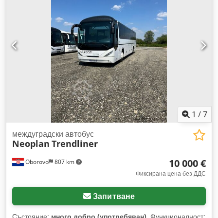
1
/
7
междуградски автобус
Neoplan
Trendliner
10 000 €
Oborovo
807 km
Фиксирана цена без ДДС
Запитване
Състояние:
много добро (употребяван)
, Функционалност: