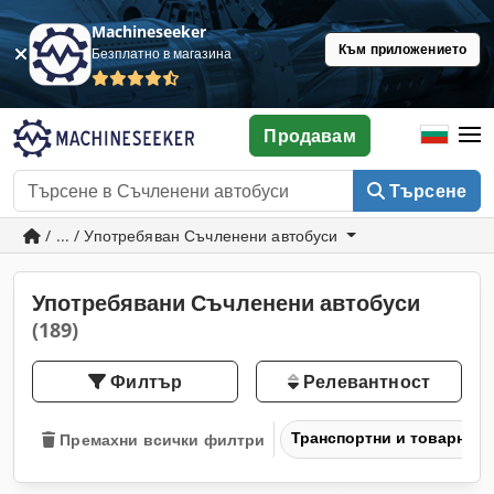
Machineseeker
Към приложението
Безплатно в магазина
Продавам
Търсене
/ ... / Употребяван Съчленени автобуси
Употребявани Съчленени автобуси
(189)
Филтър
Релевантност
Транспортни и товарни 
Премахни всички филтри