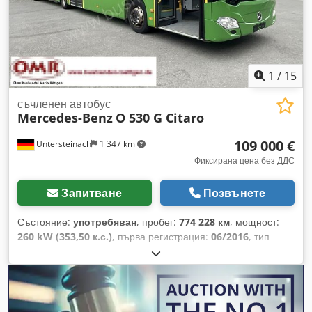
действителното състояние на автомобила. Постоянно
предлагаме над 300 автомобила. = Допълнителна
информация = Обем на двигателя: 10 677 куб. см Марка на
двигателя: Mercedes Benz Crodpfx Aney Hu Ayegsf
1
/
15
съчленен автобус
Mercedes-Benz
O 530 G Citaro
109 000 €
Untersteinach
1 347 km
Фиксирана цена без ДДС
Запитване
Позвънете
Състояние:
употребяван
, пробег:
774 228 км
, мощност:
260 kW (353,50 к.с.)
, първа регистрация:
06/2016
, тип
гориво:
дизел
, тип на предаване:
автоматичен
, клас
емисии:
Евро 6
, цвят:
зелен
, спирачки:
ретардер
, обща
дължина:
18 130 мм
, обща ширина:
3 350 мм
, обща
височина:
2 550 мм
, Година на производство:
2016
,
Оборудване:
ABS, климатик, сервоусилвател на