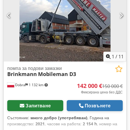
1
/
11
помпа за подови замазки
Brinkmann
Mobileman D3
142 000 €
Dobra
1 132 km
150 000 €
Фиксирана цена без ДДС
Запитване
Позвънете
Състояние:
много добро (употребяван)
, Година на
производство:
2021
, часове на работа:
2 154 h
, номер на
машина/превозно средство:
WKY3S0639MM043215
,