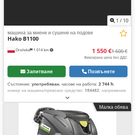
1
/
10
машина за миене и сушене на подове
Hako
B1100
1 550 €
Orońsko
1 014 km
1 600 €
Фиксирана цена без ДДС
Запитване
Позвънете
Състояние:
употребяван
, часове на работа:
2 744 h
,
номер на машина/превозно средство:
184482
, напрежение
на батерията:
36 V
, тип гориво:
електрически
, 184482
Credeyyk Tnjpfx Abwsf Сериен номер: 758002 7 1317 1
Малка обява
Информация за батерията: 36 V Необходимо е да се
сменят четките, необходим е сервиз Възможен е
международен транспорт/Предлага се международна
доставка.