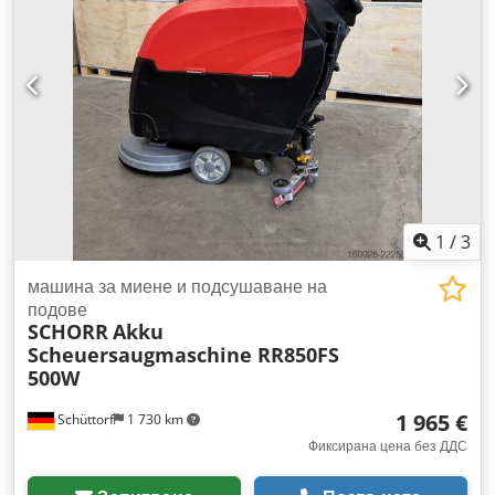
1
/
3
машина за миене и подсушаване на
подове
SCHORR
Akku
Scheuersaugmaschine RR850FS
500W
1 965 €
Schüttorf
1 730 km
Фиксирана цена без ДДС