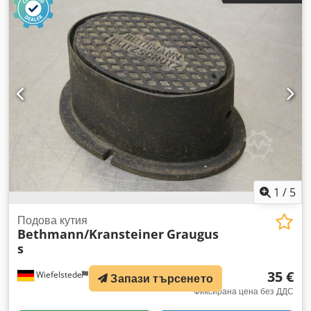
1
/
5
Подова кутия
Bethmann/Kransteiner
Graugus
s
35 €
Wiefelstede
1 736 km
Запази търсенето
Фиксирана цена без ДДС