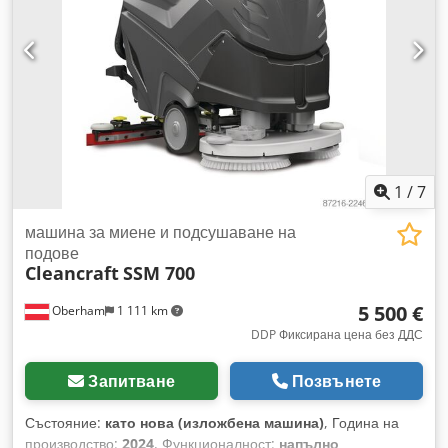
1
/
7
машина за миене и подсушаване на
подове
Cleancraft
SSM 700
5 500 €
Oberham
1 111 km
DDP Фиксирана цена без ДДС
Запитване
Позвънете
Състояние:
като нова (изложбена машина)
, Година на
производство:
2024
, Функционалност:
напълно