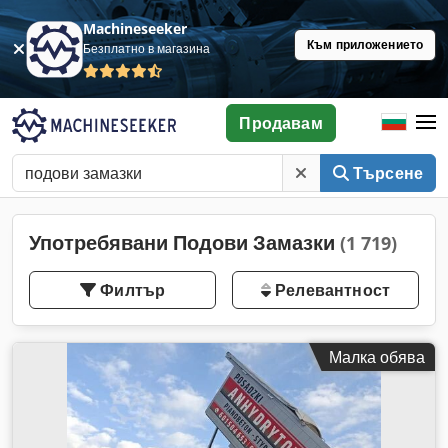
Machineseeker
Към приложението
Безплатно в магазина
Продавам
Търсене
Употребявани Подови Замазки
(1 719)
Филтър
Релевантност
Малка обява