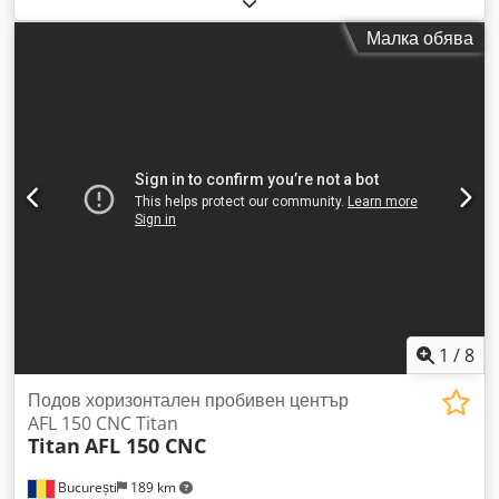
Продавам транспортьор за анхидритни замазки с
Малка обява
възможност и за производство на стиробетон. Година на
производство 2021, първа регистрация януари 2022,
отработени 2154 моточаса. Състоянието на машината е
много добро. Crjdpfx Aexg I Tiobwef
1
/
8
Подов хоризонтален пробивен център
AFL 150 CNC Titan
Titan
AFL 150 CNC
București
189 km