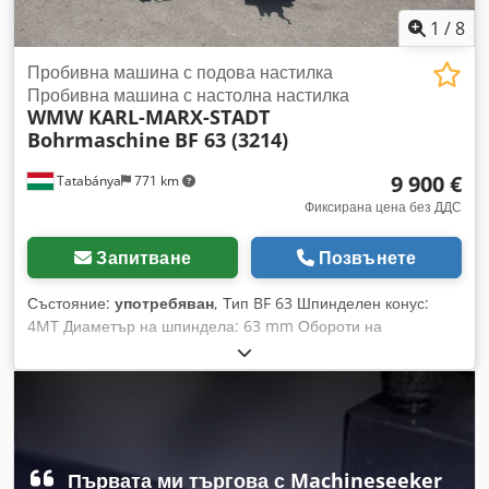
1
/
8
Пробивна машина с подова настилка
Пробивна машина с настолна настилка
WMW KARL-MARX-STADT
Bohrmaschine
BF 63 (3214)
9 900 €
Tatabánya
771 km
Фиксирана цена без ДДС
Запитване
Позвънете
Състояние:
употребяван
, Тип BF 63 Шпинделен конус:
4MT Диаметър на шпиндела: 63 mm Обороти на
шпиндела: 8–1400 об./мин Cedowrpy Repfx Abwjrf Размер
на масата: 900 x 710 mm Ход на пробиване: 560 mm
Максимално натоварване на масата: 2000 kg Въртяща
маса: 360 градуса
Първата ми търгова с Machineseeker