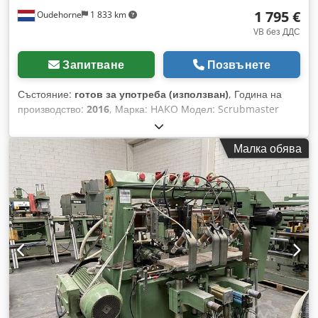
1 795 €
Oudehorne
1 833 km
VB без ДДС
Запитване
Позвънете
Състояние:
готов за употреба (използван)
, Година на
производство:
2016
, Марка: HAKO Модел: Scrubmaster
B650 Година на производство: 2016 Капацитет: 3200 м²/час
Credpozqnclefx Abwsf Ширина на почистващата глава: 65
Малка обява
см Задвижване: 24 V Резервоар за чиста вода: 72 л
Резервоар за мръсна вода: 74 л Вътрешно зарядно
устройство, 220 волта.