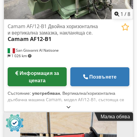
1
/
8
Camam AF/12-B1 Двойна хоризонтална
и вертикална замазка, накланяща се.
Camam
AF12-B1
San Giovanni Al Natisone
1 026 km
Информация за
Позвънете
цената
Състояние:
употребяван
, Вертикална/хоризонтална
дълбачна машина Camam, модел AF/12-B1, състояща се
от 3 хоризонтални и 3 вертикални шпиндела от всяка
страна, 8 осцилации, накланящи се работни маси,
Малка обява
употребявана, тествана. Crodpfsmf Eh Ijx Abwef