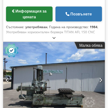
Информация за
Позвънете
цената
Състояние:
употребяван
, Година на производство:
1984
,
Употребяван хоризонтален борверк TITAN AFL 150 CNC
CNC управление Heidenhain - X ос (колона) – 9000 мм; - Y
ос (вертикална) – 2000 мм; - W ос (шпиндел) – 900 мм; - Z
Малка обява
ос (преместване на колоната напречно) – 600 мм; -
Обороти на шпиндела: 900 об/мин; - Диаметър на
шпиндела: 150 мм; - Тегло на машината: приблизително 50
тона; Подови плочи: 2 бр., 2000x6000 мм Crsdpob Hv Twofx
Abwsf Ротационна маса Skoda E20