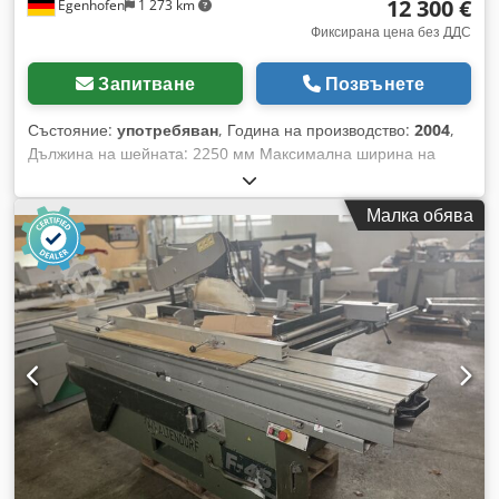
12 300 €
Egenhofen
1 273 km
Фиксирана цена без ДДС
Запитване
Позвънете
Състояние:
употребяван
, Година на производство:
2004
,
Дължина на шейната: 2250 мм Максимална ширина на
рязане при надлъжен ограничител: 1040 мм Максимална
ширина на рязане при напречен ограничител: 2900 мм
Малка обява
Дълбочина на рязане: 154 мм Предрезач: да Регулиране на
височината на режещия диск: електрическо / с позиционен
контрол Регулиране на наклона на режещия диск:
електрическо / с позиционен контрол Регулиране на
надлъжния ограничител: електрическо / с позиционен
контрол Регулиране на напречния ограничител: ръчно
Дисплей за ъгъл на режещия диск: дигитален дисплей
Дисплей за височина на рязане: дигитален дисплей
Дисплей за надлъжен ограничител: дигитален дисплей
Дисплей за абланг-линейка: дигитален дисплей Абланг-
линейка с функция за фуга: да Диаметър на режещия диск:
450 мм Обороти: 4 стъпки Мощност на двигателя: 5,5 kW