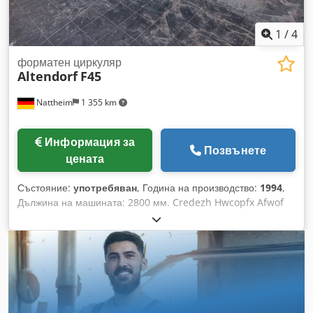
1
/
4
форматен циркуляр
Altendorf
F45
Nattheim
1 355 km
Информация за
Позвънете
цената
Състояние:
употребяван
, Година на производство:
1994
,
Дължина на машината: 2800 мм. Credezh Hwcopfx Afwof
Ограничител за дължина: Фиксиран, 90°. Двустранно
рязане. Ширина на рязане: 1300 мм, с ръчно регулиране.
Мощност: 7,5 kW. Без предварително рязане.
Местоположение: Натхайм.