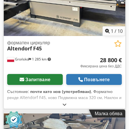
1
/
10
форматен циркуляр
Altendorf
F45
28 800 €
Grońsko
1 285 km
Фиксирана цена без ДДС
Запитване
Позвънете
Състояние:
почти като нов (употребяван)
, Форматно
ренде Altendorf F45, ново Подвижна маса 320 см, Наклон и
вертикално движение на диска, регулируеми с мотор,
Предпазен щит от дясната страна, регулируем с мотор до
Малка обява
1340 мм, Cedpfx Aszmwalofworf Предрез с 2 оси,
регулируем електрически Основен двигател 5,5 kW; 3
скорости на рязане Максимален диаметър на диска 450