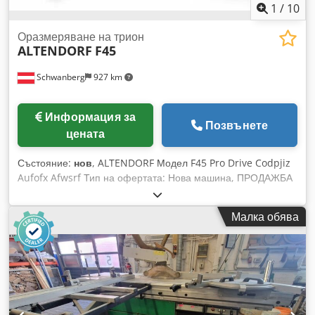
1
/
10
Оразмеряване на трион
ALTENDORF
F45
Schwanberg
927 km
Информация за
Позвънете
цената
Състояние:
нов
, ALTENDORF Модел F45 Pro Drive Codpjiz
Aufofx Afwsrf Тип на офертата: Нова машина, ПРОДАЖБА
САМО В АВСТРИЯ! Незабавно налична нова машина на
промоционална цена с пълна гаранция от производителя.
Малка обява
Pro Drive управление: 3,5-инчов цветен дисплей с отделна
клавиатура Автоматична корекция на размерите при
паралелния и ъгловия ограничител при наклон на режещия
агрегат Лесна калибровка на осите Диагностика на
машината, брояч на работните часове, USB интерфейс
Извикване на последното въведено измерение (функция
Back) 99 програмируеми режещи програми Фалцоване: с