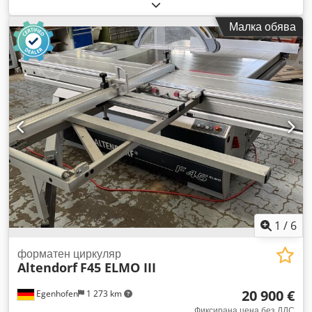
рязане при успоредния ограничител: 1100 мм Ширина на
рязане при ограничителя за отрязване: 3200 мм Дълбочина
Малка обява
на рязане: Предварително разрязване: не Регулиране на
височината на диска: ръчно / с манивела Наклоняване на
диска: ръчно / с манивела Регулиране на успоредния
ограничител: ръчно Индикатор за ъгъла на диска: цифров
Индикатор за височината на рязане: - Индикатор за
успоредния ограничител: скала Индикатор за ограничителя
за отрязване: скала Диаметър на диска: 450 мм Обороти:
4000 об./мин Мощност на мотора: 4 kW Спирачка на
мотора: да - автоматична Вход за аспирация: 80 мм и 120
мм Дължина на машината: 3000 мм Ширина на машината:
2100 мм Crodpezdzbbsfx Afwef Тегло: приблизително 1000
кг
1
/
6
форматен циркуляр
Altendorf
F45 ELMO III
20 900 €
Egenhofen
1 273 km
Фиксирана цена без ДДС