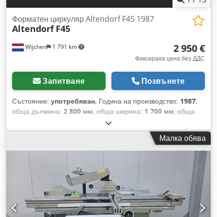
Ширина на машината: 2000 мм Тегло: 1200 кг
Форматен циркуляр Altendorf F45 1987
Altendorf
F45
2 950 €
Wijchen
1 791 km
Фиксирана цена без ДДС
Запитване
Позвънете
Състояние:
употребяван
, Година на производство:
1987
,
обща дължина:
2 800 мм
, обща ширина:
1 700 мм
, обща
височина:
1 300 мм
, Цвят: Зелен Тегло: 500 кг - Година на
производство: 1987 - Документация налична: Не - CE
Малка обява
сертификат: Не - Сериен номер: 87-7-23 - Главна мощност
на мотора [kW]: 5.5 - Макс. височина на рязане [mm]: 145 -
Преместване на паралелния ограничител [mm]: 1100 -
Дължина на ролковата маса [mm]: 2800 - Ширина на
масата [mm]: 1150 - Макс. диаметър на трионния диск
[mm]: 450 - Диаметър на отвор на трионния диск [mm]: 30
- Диаметър на дюзата за прахоотвеждане [mm]: 120 -
Ръчно регулируеми оси: Височина на рязане, наклон -