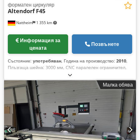
форматен циркуляр
Altendorf
F45
Nattheim
1 355 km
Информация за
Позвънете
цената
Състояние:
употребяван
, Година на производство:
2010
,
Плъзгаща шейна: 3000 мм, CNC паралелен ограничител,
ширина на рязане 1000 мм. Мотор: 5,5 kW електромоторно
регулиране на височината и наклона. Наклон 0,5 - 47°.
Малка обява
Дигитален дисплей за наклон и височина на рязане.
Диаметър на циркулярния диск: макс. 550 мм. Максимална
височина на рязане: 200 мм. Подготвен за предрезец.
Управляващ панел на височината на очите, въртящ се.
Предна маса, въртяща се. Удължение на масата 840 мм.
Ъглов напречен ограничител 3200 мм Digit L. Място на
съхранение: доставчик. Csdszccg Dspfx Afwsrf