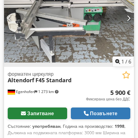
ширина: електрическо / позиционен контрол Регулиране на
ограничителя за дължина: ръчно Индикация на ъгъла на
диска: цифров дисплей Индикация на височината на
рязане: цифров дисплей Индикация на ограничителя за
ширина: цифров дисплей Индикация на ограничителя за
дължина: скала Crjdpfxjzhm Dpe Afwsf Ограничител за
дължина с функция за рязане под ъгъл: да Диаметър на
диска: 450 мм Брой скорости: 4 Мощност на двигателя: 5,5
kW Присъединителен отвор за прахоулавяне: 80 и 120 мм
Дължина на машината: 3200 мм Ширина на машината:
1
/
6
2000 мм Тегло: 1200 кг
форматен циркуляр
Altendorf
F45 Standard
5 900 €
Egenhofen
1 273 km
Фиксирана цена без ДДС
Запитване
Позвънете
Състояние:
употребяван
, Година на производство:
1998
,
Дължина на подвижната платформа: 3000 мм Ширина на