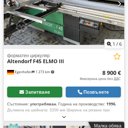
Показание на мерителната линийка: скала Диаметър на
трионовото острие: Обороти: 4 Мощност на мотора: 5,5 kW
Моторна спирачка: да Прахоотвеждащи връзки: 80 мм и
120 мм Дължина на машината: 3000 мм Ширина на
машината: 1700 мм Тегло: 1000 кг
1
/
6
форматен циркуляр
Altendorf
F45 ELMO III
8 900 €
Egenhofen
1 273 km
Фиксирана цена без ДДС
Запитване
Позвънете
Състояние:
употребяван
, Година на производство:
1996
,
Дължина на шейната: 3200 мм Ширина на рязане при
надлъжен ограничител: 1300 мм Ширина на рязане при
напречен ограничител: 3200 мм Дълбочина на рязане: 145
Малка обява
мм Ограничител за предварително рязане: не Регулиране