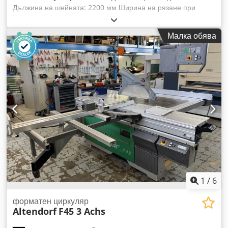
Дължина на шейната: 2200 мм Ширина на рязане при
напречния ограничител: 800 мм Ширина на рязане при
надлъжния ограничител: 2800 мм Дълбочина на рязане:
Малка обява
145 мм Предразделящ диск: не Регулиране на височината
на триона: ръчно колело Накланяне на трионовия диск:
ръчно колело Регулиране на напречния ограничител:
ръчно Индикация на ъгъл на триона: скала Индикация на
височината на рязане: - Cjdey Hqdtepfx Afwjrf Индикация
на напречния ограничител: скала Индикация на
надлъжната линия: скала Диаметър на трионовия диск:
Обороти: 4 Мощност на двигателя: 5,5 kW Спирачка на
двигателя: не Връзка за прахоотвеждане: 80 мм и 120 мм
Дължина на машината: 2500 мм Ширина на машината:
1500 мм Тегло: 1000 кг
1
/
6
форматен циркуляр
Altendorf
F45 3 Achs