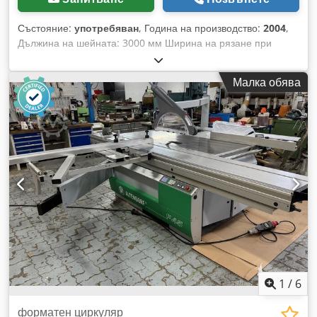
Състояние:
употребяван
, Година на производство:
2004
,
Дължина на шейната: 3000 мм Ширина на рязане при
надлъжен линеал: 1350 мм Ширина на рязане при
напречен линеал: 3200 мм Дълбочина на рязане: 170 мм
Малка обява
Предрезвач: не Регулиране на височината на диска:
електрическо Регулиране на наклона на диска:
електрическо Регулиране на надлъжния линеал: ръчно
Codpfeyl Tihjx Afworf Регулиране на напречния линеал:
ръчно Показване на ъгъла на диска: дигитално Показване
на височината на рязане: дигитално Показване на
надлъжния линеал: дигитално Показване на напречното
мерило: скала Диаметър на триона: 500 мм Обороти: 4
Мощност на мотора: 7,5 kW Връзка за аспирация: 80 и 120
мм Дължина на машината: 3600 мм Ширина на машината:
2200 мм Тегло: 1200 кг
1
/
6
форматен циркуляр