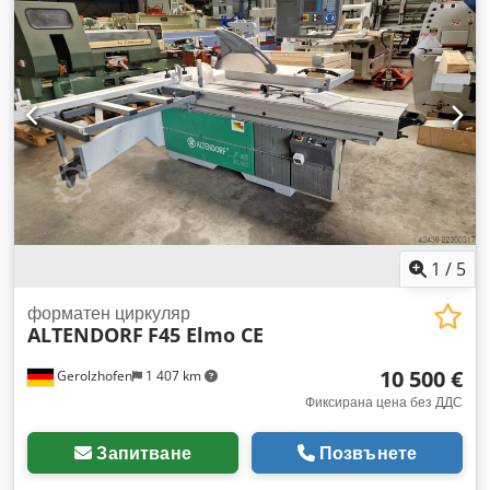
1
/
5
форматен циркуляр
ALTENDORF
F45 Elmo CE
10 500 €
Gerolzhofen
1 407 km
Фиксирана цена без ДДС
Запитване
Позвънете