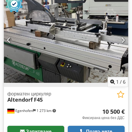
на височината на триона: електрическо Crodpfeyq Rz Ssx
Afwef Накланяне на триона: електрическо Регулиране на
надлъжния ограничител: електрическо Регулиране на
напречния ограничител: ръчно Показване на ъгъла на
триона: цифров индикатор Показване на височината на
рязане: - Показване на надлъжния ограничител: цифров
индикатор Показване на напречната линия: скала
Диаметър на триона: 450 мм Обороти: 4 Мощност на
двигателя: 5,5 kW Връзка за аспирация: 80 и 120 мм
Дължина на машината: 4000 мм Ширина на машината:
2200 мм Тегло: 1200 кг
1
/
6
форматен циркуляр
Altendorf
F45
10 500 €
Egenhofen
1 273 km
Фиксирана цена без ДДС
Запитване
Позвънете