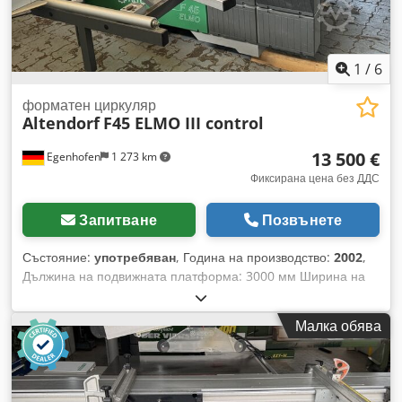
мм Дължина на машината: 3600 мм Ширина на машината:
2200 мм Тегло: 1200 кг
1
/
6
форматен циркуляр
Altendorf
F45 ELMO III control
13 500 €
Egenhofen
1 273 km
Фиксирана цена без ДДС
Запитване
Позвънете
Състояние:
употребяван
, Година на производство:
2002
,
Дължина на подвижната платформа: 3000 мм Ширина на
рязане при ограничителя за ширина: 1000 мм Ширина на
рязане при ограничителя за дължина: 3200 мм Дълбочина
Малка обява
на рязане: 154 мм Предварително рязане: не Регулиране
на височината на диска: електрическо / позиционен
контрол Наклонено регулиране на диска: електрическо /
позиционен контрол Регулиране на ограничителя за