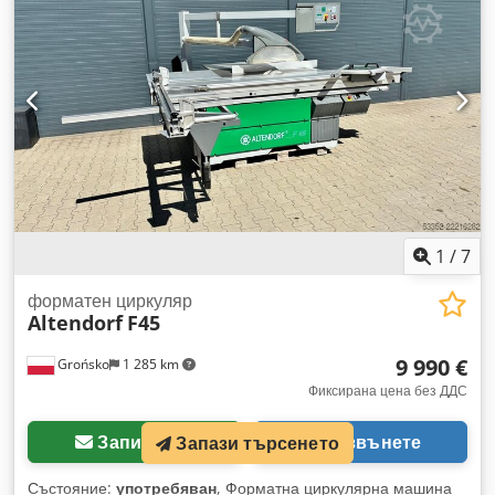
(предварително рязане) Дължина на плъзгащата се маса:
280 см Диаметър на диска: макс. 350 мм Дължина на
паралелния ограничител: до 1250 мм Включва
допълнителен спомагателен ограничител (сгъваем).
Трионът е произведен през 1992 г. и е бил използван в
учебна работилница. Cjdpfx Afsznipbswjrf Доставка чрез
транспортна фирма е възможна след предварителна
уговорка. #8504
1
/
7
форматен циркуляр
Altendorf
F45
9 990 €
Grońsko
1 285 km
Фиксирана цена без ДДС
Запитване
Позвънете
Запази търсенето
Състояние:
употребяван
, Форматна циркулярна машина