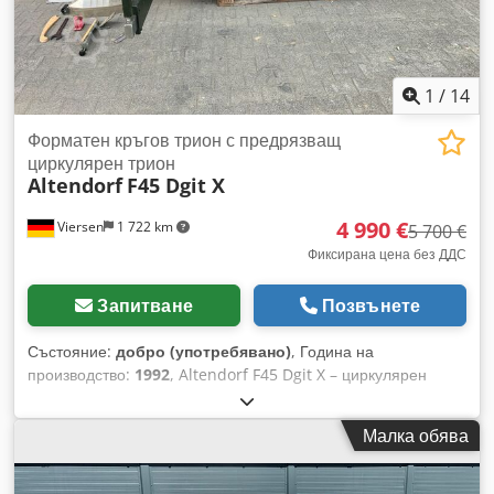
1
/
14
Форматен кръгов трион с предрязващ
циркулярен трион
Altendorf
F45 Dgit X
4 990 €
Viersen
1 722 km
5 700 €
Фиксирана цена без ДДС
Запитване
Позвънете
Състояние:
добро (употребявано)
, Година на
производство:
1992
, Altendorf F45 Dgit X – циркулярен
трион за рязане на плочи, в напълно изправно състояние.
Дигиталният дисплей за паралелния ограничител е
Малка обява
наличен. Има и измервателна лента и сензор. Дигиталният
дисплей за настройка на ъгъла е напълно изправен.
Мощност: 5,5 kW (основен мотор) и 0,75 kW