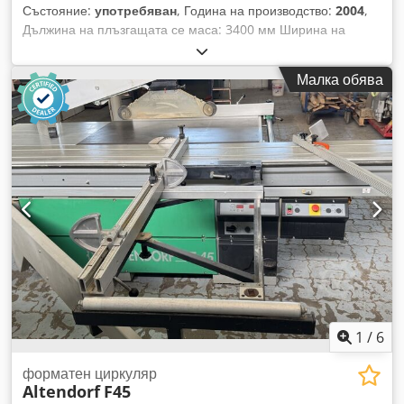
Състояние:
употребяван
, Година на производство:
2004
,
Дължина на плъзгащата се маса: 3400 мм Ширина на
рязане при ограничителя за ширина: 1300 мм Ширина на
рязане при ограничителя за дължина: 3200 мм Дълбочина
Малка обява
на рязане: 154 мм Предварително рязане: да Регулиране
на височината на диска: електрическо / с позиционен
контрол Crsdjzqyxxepfx Afwsf Наклонено регулиране на
диска: електрическо / с позиционен контрол Регулиране на
ограничителя за ширина: електрическо / с позиционен
контрол Регулиране на ограничителя за дължина: ръчно
Индикатор за ъгъла на диска: цифров дисплей Индикатор
за височината на рязане: цифров дисплей Индикатор за
ограничителя за ширина: цифров дисплей Индикатор за
ограничителя за дължина: скала Ограничител за дължина с
функция за рязане под ъгъл: да Диаметър на диска: 450
мм Брой обороти: 4 Мощност на двигателя: 7,5 kW
Съединителен отвор за прахоулавяне: 80 и 120 мм
Дължина на машината: 3600 мм Ширина на машината:
1
/
6
2000 мм Тегло: 1200 кг
форматен циркуляр
Altendorf
F45