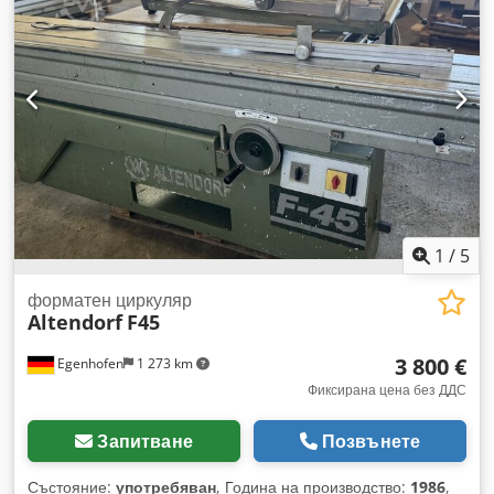
мм, Бутони за включване/изключване, разположени в
подвижната маса Предпазен щит на подвижната маса от
лявата страна, регулируем под ъгъл Година на
производство 2025 Машината е налична в склада.
1
/
5
форматен циркуляр
Altendorf
F45
3 800 €
Egenhofen
1 273 km
Фиксирана цена без ДДС
Запитване
Позвънете
Състояние:
употребяван
, Година на производство:
1986
,