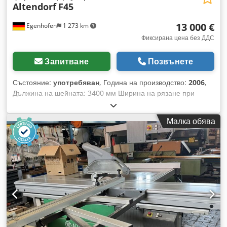
Altendorf
F45
13 000 €
Egenhofen
1 273 km
Фиксирана цена без ДДС
Запитване
Позвънете
Състояние:
употребяван
, Година на производство:
2006
,
Дължина на шейната: 3400 мм Ширина на рязане при
надлъжен ограничител: 1350 мм Ширина на рязане при
напречен ограничител: 3200 мм Дълбочина на рязане: 170
Малка обява
мм Предрезач: да Регулиране височина на триона:
електрическо Накланяне на триона: електрическо
Регулиране на надлъжния ограничител: ръчно Регулиране
на напречния ограничител: ръчно Показване на ъгъла на
триона: цифров дисплей Показване на височината на
рязане: цифров дисплей Показване на надлъжния
ограничител: цифров дисплей Показване на мерната скала
на напречния линеал: скала Диаметър на трионовото
острие: 500 мм Обороти: 4 степени Мощност на мотора:
5,5 кВт Cedpfx Ajyhgitefwjrf Вход за изсмукване: 80 и 120