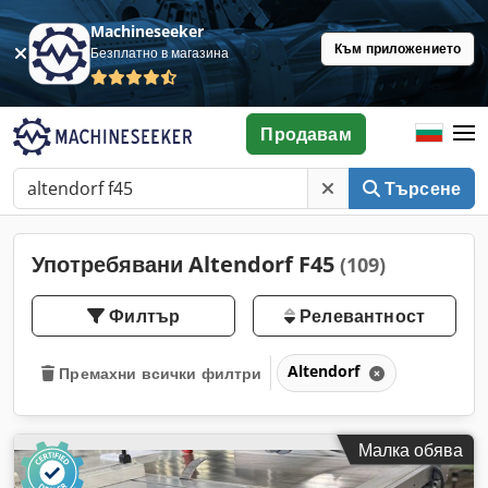
Machineseeker
Към приложението
Безплатно в магазина
Продавам
Търсене
Употребявани Altendorf F45
(109)
Филтър
Релевантност
Altendorf
Премахни всички филтри
Малка обява