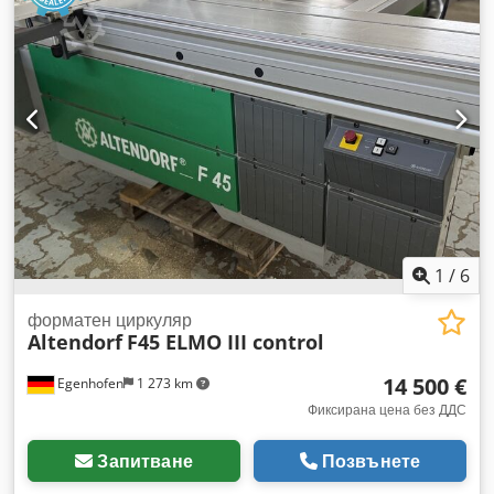
1
/
6
форматен циркуляр
Altendorf
F45 ELMO III control
14 500 €
Egenhofen
1 273 km
Фиксирана цена без ДДС
Запитване
Позвънете