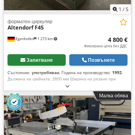
Вход за аспирация: 80 и 120 мм Crsdpfx Afsy Ai I Nowef
Дължина на машината: 2200 мм Ширина на машината:
1
/
5
2000 мм Тегло: 1200 кг
форматен циркуляр
Altendorf
F45
4 800 €
Egenhofen
1 273 km
Фиксирана цена без ДДС
Запитване
Позвънете
Състояние:
употребяван
, Година на производство:
1992
,
Дължина на шейната: 2800 мм Ширина на рязане при
ограничителя по ширина: 1250 мм Ширина на рязане при
ограничителя по дължина: 2800 мм Дълбочина на рязане:
Малка обява
145 мм Предрезач: не Регулиране на височината на
триона: ръчно / хидравлично Cedpfx Asyrlziofworf
Регулиране на наклона на триона: ръчно / хидравлично
Регулиране на ограничителя по ширина: ръчно Показание
на ъгъла на триона: скала Показание на височината на
срязване: - Показание на ограничителя по ширина: скала