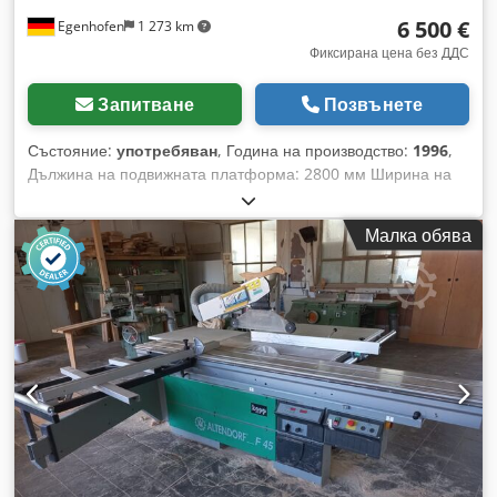
6 500 €
Egenhofen
1 273 km
Фиксирана цена без ДДС
Запитване
Позвънете
Състояние:
употребяван
, Година на производство:
1996
,
Дължина на подвижната платформа: 2800 мм Ширина на
рязане при успоредния ограничител: 1050 мм Ширина на
рязане при ограничителя за отрязване: 2800 мм Дълбочина
Малка обява
на рязане: 145 мм Crodpfxezqyx Eo Afwsf Предварителен
разрез: не Регулиране на височината на триона: ръчно /
хидравлично Наклоняване на триона: ръчно / хидравлично
Регулиране на успоредния ограничител: ръчно Показване
на ъгъла на триона: цифрово Показване на височината на
рязане: - Показване на успоредния ограничител: скала
Показване на ограничителя за отрязване: скала Диаметър
на триона: Брой обороти: 4 Мощност на мотора: 5,5 kW
Спирачка на мотора: да Отвор за изсмукване: 80 мм и 120
мм Дължина на машината: 3000 мм Ширина на машината:
1700 мм Тегло: 1000 кг