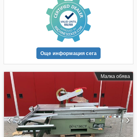
алуминий, ограничител за ъгли и скосявания, горен
предпазител тесен и широк, автоматична спирачка,
тествана за прах. ----- Технически данни ----- Cedpfx Afsw
Nx A Iswsrf Ъгъл на наклон: 45°, Дължина на плъзгача:
3.200 mm, Ширина на рязане: 1.300 mm, Височина на
рязане: 125 mm, Макс. Ø на циркулярния диск: 400 mm,
Обороти: 3.000/4.000/5.000/6.000 об/мин, Мощност на
мотора: 5,5 kW, Тегло: 1040 kg
Още информация сега
Малка обява