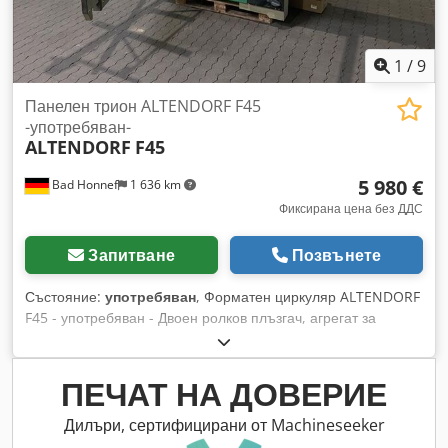
1
/
9
Панелен трион ALTENDORF F45
-употребяван-
ALTENDORF
F45
5 980 €
Bad Honnef
1 636 km
Фиксирана цена без ДДС
Запитване
Позвънете
Състояние:
употребяван
, Форматен циркуляр ALTENDORF
F45 - употребяван - Двоен ролков плъзгач, агрегат за
предварително рязане, паралелен ограничител с фино
регулиране, удължителна маса, хидравлично регулиране
на височината, хидравлично регулиране на наклона,
ПЕЧАТ НА ДОВЕРИЕ
цифров дисплей за ъгъла на наклона, индикация на
оборотите, удължаване на масата от анодизиран
Дилъри, сертифицирани от Machineseeker
алуминий, разширяване на масата от анодизиран