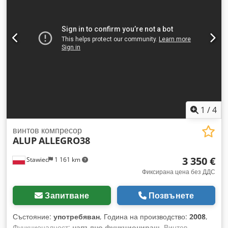
компресорът е в напълно изправно състояние, с гаранция.
Codpezmulfsfx Apboha цена нето: 27500 злоти цена бруто:
33825 злоти По-долу е даден линк към видео.
1
/
4
винтов компресор
ALUP
ALLEGRO38
3 350 €
Stawiec
1 161 km
Фиксирана цена без ДДС
Запитване
Позвънете
Състояние:
употребяван
, Година на производство:
2008
,
Функционалност:
напълно функциониращ
, Винтов