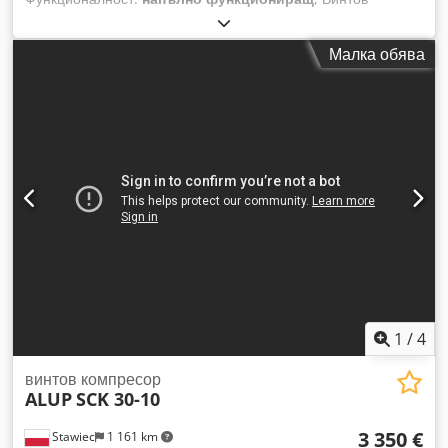
компресор ALUP ALLEGRO38, машина с честотен инвертор,
след сервизно обслужване. Технически данни:
Малка обява
производителност: 6,03 м³/мин; двигател: 38 kW;
максимално налягане: 13 бара; година на производство:
2008; наработени часове: 9026 часа; компресорът е в
напълно изправно състояние, с гаранция; нетна цена:
14500 злоти; брутна цена: 17835 злоти. Codszmtyhepfx
Apboha По-долу е даден линк към видео.
1
/
4
винтов компресор
ALUP
SCK 30-10
3 350 €
Stawiec
1 161 km