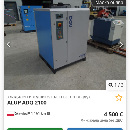
Малка обява
11685 PLN Cjdezm Iu Topfx Apbsha
1
/
3
хладилен изсушител за сгъстен въздух
ALUP
ADQ 2100
4 500 €
Stawiec
1 161 km
Фиксирана цена без ДДС