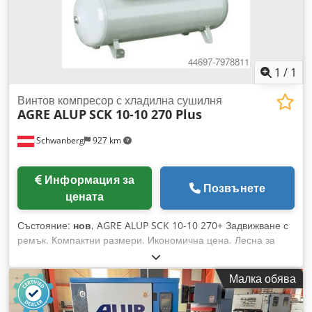
1
/
1
Винтов компресор с хладилна сушилня
AGRE ALUP
SCK 10-10 270 Plus
Schwanberg
927 km
Информация за
Позвънете
цената
Състояние:
нов
, AGRE ALUP SCK 10-10 270+ Задвижване с
ремък. Компактни размери. Икономична цена. Лесна за
работа. Перфектно решение за индустрията и
занаятчийските предприятия. Отлично качество на
Малка обява
сгъстения въздух. Вграден хладилен изсушител.
Звукоизолиран винтов компресор с клиновиден ремъчен