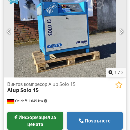
1
/
2
Винтов компресор Alup Solo 15
Alup
Solo 15
Oelde
1 649 km
Информация за
Позвънете
цената