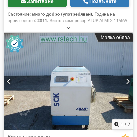
Запитване
Позвънете
Състояние:
много добро (употребяван)
, Година на
производство:
2011
, Винтов компресор ALUP ALMIG 115kW
с инвертор, 2011 г. Винтов компресор ALMIG VARIABLE 115,
оборудван с инвертор и топлообменник. След сервизно
Малка обява
обслужване. Технически характеристики: дебит: 3,67–19,48
м³/мин; мотор: 115 kW; максимално налягане: 13 bar;
Csdpfx Apethdabobjha година на производство: 2011;
работни часове: 18 624 ч.; Компресорът е напълно
изправен. Гаранция.
1
/
7
Винтов компресор