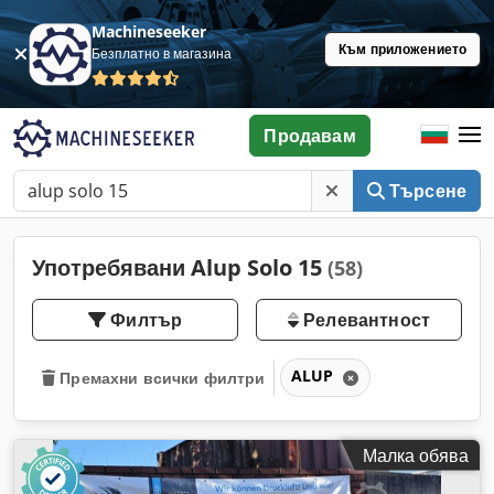
Machineseeker
Към приложението
Безплатно в магазина
Продавам
Търсене
Употребявани Alup Solo 15
(58)
Филтър
Релевантност
ALUP
Премахни всички филтри
Малка обява