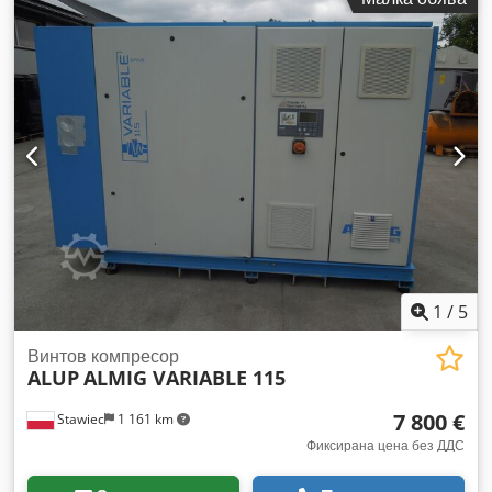
превозното средство: Бовенден, Работно налягане: 17 bar!
Диаметър на котела: 775 mm! 2 x 4-цилиндров двустепенен
еднокомпресорен агрегат, тип HL1785 Z4! Codsvhl H Hopfx
Apbeha 2 x 15 к.с.! ДАННИТЕ ЗА ОБОРУДВАНЕТО СА БЕЗ
ГАРАНЦИЯ, възможни са промени, междинни продажби и
грешки запазени!
1
/
5
Винтов компресор
ALUP
ALMIG VARIABLE 115
7 800 €
Stawiec
1 161 km
Фиксирана цена без ДДС