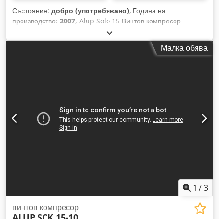
Състояние:
добро (употребявано)
, Година на
производство:
2007
, Alup Solo 15 Винтов компресор
Напълно автоматична, вътрешно напълно окомплектована
и окабелена компактна система, едностъпално маслено
Малка обява
инжектирано сгъстяване, въздушно охлаждане,
шумоизолирана, с честотно регулиране. Краен натиск:
13,00 bar Chjdowldi Topfx Apbea Мощност на двигателя:
15,00 kW Дебит: 0,39 - 2,18 m³/мин
1
/
3
винтов компресор
ALUP
SCK 15-10