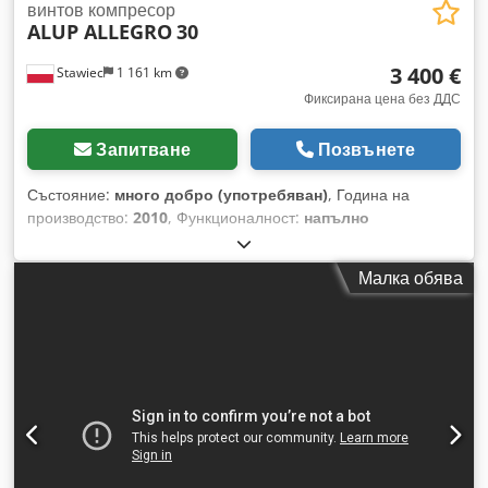
винтов компресор
ALUP ALLEGRO
30
3 400 €
Stawiec
1 161 km
Фиксирана цена без ДДС
Запитване
Позвънете
Състояние:
много добро (употребяван)
, Година на
производство:
2010
, Функционалност:
напълно
функциониращ
, Винтов компресор ALUP ALLEGRO 30 10,
оборудван с честотен преобразувател, след сервизно
Малка обява
обслужване. Технически данни: Chsdpfx Aezmuwbepbea
производителност: 4,92 м³/мин; двигател: 30 kW;
максимално налягане: 9,7 бара; година на производство:
2010; наработени часове: 12896 часа; компресорът е в
напълно изправно състояние, с гаранция; нетна цена:
14700 злоти; брутна цена: 18081 злоти. По-долу е даден
линк към видео.