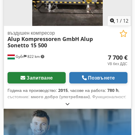
1
/
12
въздушен компресор
Alup Kompressoren GmbH
Alup
Sonetto 15 500
7 700 €
Győr
822 km
VB без ДДС
Запитване
Позвънете
Година на производство:
2015
, часове на работа:
780 h
,
състояние:
много добро (употребяван)
, Функционалност:
напълно функциониращ
, номер на машина/превозно
средство:
sn:CAI858663
, ALUP Sonetto 15 500 винтов
компресор за продажба – Надежден индустриален агрегат -
ОБЩО РАБОТНО ВРЕМЕ: 780 ЧАСА!!! Продава се винтов
компресор ALUP Sonetto 15 500 в добро работно
състояние, подходящ за непрекъсната индустриална