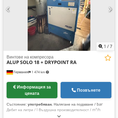
1
/
7
Винтове на компресора
ALUP
SOLO 18 + DRYPOINT RA
Германия
1 474 km
Информация за
Позвънете
цената
Състояние:
употребяван
, Налягане на подаване / bar
Дебит на литри / l Въздушна производителност / m³/h
Предлага се мощен винтов компресор ALUP Solo 18 с