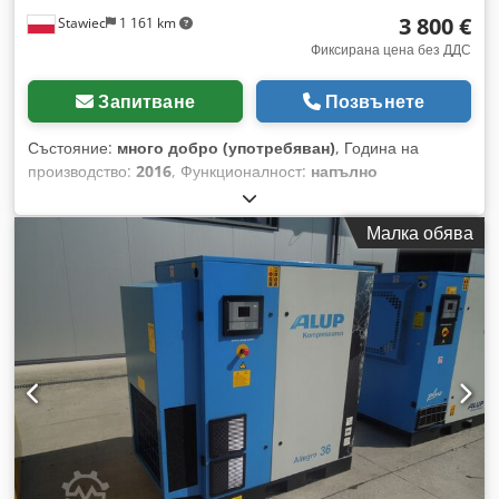
3 800 €
Stawiec
1 161 km
Фиксирана цена без ДДС
Запитване
Позвънете
Състояние:
много добро (употребяван)
, Година на
производство:
2016
, Функционалност:
напълно
функциониращ
, Винтов компресор ALUP ALLEGRO 22,
оборудван с честотен инвертор и влагоуловител, след
Малка обява
сервизно обслужване. Технически данни: дебит: 4,42 м³/
мин; Chodpfx Ajzp Hqfjpbja мощност на двигателя: 22 kW;
максимално налягане: 9,7 бара; година на производство:
2016; наработени часове: 9147 ч; компресорът е в напълно
изправно състояние, с гаранция; нетна цена: 16500 злоти;
брутна цена: 20295 злоти.