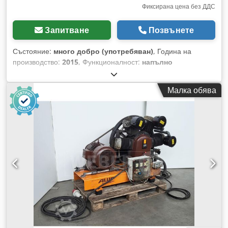
Фиксирана цена без ДДС
Запитване
Позвънете
Състояние:
много добро (употребяван)
, Година на
производство:
2015
, Функционалност:
напълно
функциониращ
, Винтов компресор ALUP SCK 30-10, след
сервизно обслужване. Технически данни:
Малка обява
Производителност: 3,21 м³/мин; Cedpfjzmtdtox Apbeha
Двигател: 22 kW; Максимално налягане: 10 бара;
Наработка: 7221 часа; Година на производство: 2015
Компресорът е в напълно изправно състояние. Нетна цена:
14 500 злоти Брутна цена: 17 835 злоти По-долу е
представено видео.