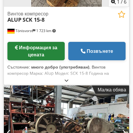
1
/
6
Винтов компресор
ALUP
SCK 15-8
Tönisvorst
1 723 km
Информация за
Позвънете
цената
Състояние:
много добро (употребяван)
, Винтов
компресор Марка: Alup Модел: SCK 15-8 Година на
производство: 2008 Дебит: 1,7 m3/мин Налягане: 8 bar
Мощност на мотора: 11 kW - 380 V Часове под товар: 14242
Малка обява
Работни часове: 42034 Дължина: 1530 mm Ширина: 620
mm Chsdpfxsxcybdj Apbja Височина: 900 mm Тегло с
палет: 230 kg