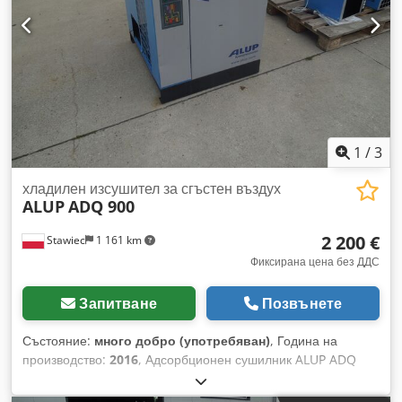
1
/
3
хладилен изсушител за сгъстен въздух
ALUP
ADQ 900
2 200 €
Stawiec
1 161 km
Фиксирана цена без ДДС
Запитване
Позвънете
Състояние:
много добро (употребяван)
, Година на
производство:
2016
, Адсорбционен сушилник ALUP ADQ
900 производителност 15 000 л/мин; година на
производство: 2016 г. нетна цена: 9500 PLN брутна цена: