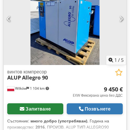
1
/
5
винтов компресор
ALUP
Allegro 90
9 450 €
Wilków
1 104 km
EXW Фиксирана цена без ДДС
Запитване
Позвънете
Състояние:
много добро (употребяван)
, Година на
производство:
2016
, ПРОИЗВ. ALUP ТИП ALLEGRO90