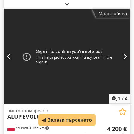
СЕРИЕН № API174237 ГОДИНА 2016 МОЩНОСТ (kW) 90
ПРОИЗВОДИТЕЛНОСТ (m3/мин) 14.46 НАЛЯГАНЕ (bar) 10
Малка обява
ЧАСОВЕ (РАБОТА/ОБЩО) ИНВЕРТОР да ВГРАДЕН
ИЗСУШИТЕЛ не ТОПЛООБМЕННИК да ОХЛАЖДАНЕ
(ВЪЗДУХ/ВОДА) въздух МОНТИРАН НА РЕЗЕРВОАР не
ДОКУМЕНТАЦИЯ не ВХОДОВЕ 2 Codpfezc I Dnox Apbeha
НОВ/ИЗПОЛЗВАН ИЗПОЛЗВАН
1
/
4
винтов компресор
ALUP
EVOLUTO 11
Запази търсенето
4 200 €
Zduny
1 165 km