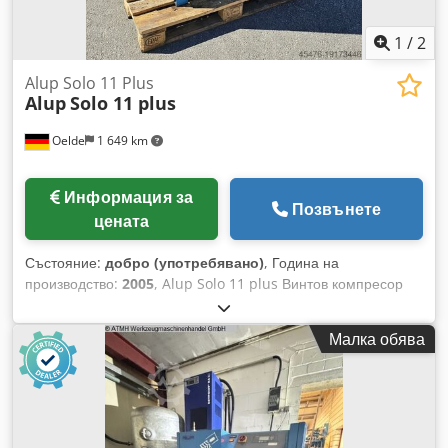
1
/
2
Alup Solo 11 Plus
Alup
Solo 11 plus
Oelde
1 649 km
Информация за
Позвънете
цената
Състояние:
добро (употребявано)
, Година на
производство:
2005
, Alup Solo 11 plus Винтов компресор
Напълно автоматизирана, вътрешно изцяло тръбно
свързана и окабелена компактна инсталация,
Малка обява
едностъпален с маслено впръскване, въздушно охлаждане,
шумоизолиран, с честотно управление. Codpfxewlfche
Apboha Краен натиск: 13,00 bar Мощност на двигателя:
11,00 kW Дебит: 0,39 - 1,94 m³/min