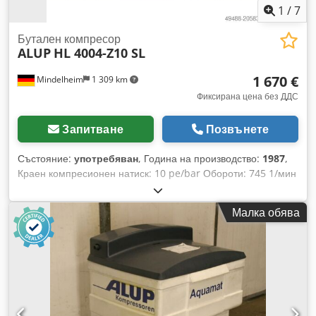
1
/
7
Бутален компресор
ALUP
HL 4004-Z10 SL
1 670 €
Mindelheim
1 309 km
Фиксирана цена без ДДС
Запитване
Позвънете
Състояние:
употребяван
, Година на производство:
1987
,
Краен компресионен натиск: 10 pe/bar Обороти: 745 1/мин
Cjdpfexygblox Apboha Дебит: 3455 dm³/мин Мощност на
двигателя: 22 kW
Малка обява