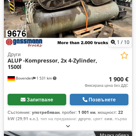
1
/
10
Други
ALUP
-Kompressor, 2x 4-Zylinder,
1500l
1 900 €
Bovenden
1 531 km
Фиксирана цена без ДДС
Запитване
Позвънете
Състояние:
употребяван
, пробег:
1 001 км
, мощност:
22
kW (29,91 к.с.)
, тип на предаване:
друго
, цвят:
сив
, първа
регистрация:
01/1964
, Година на производство:
1964
,
кабина на шофьора:
друго
, Местонахождение на
Малка обява