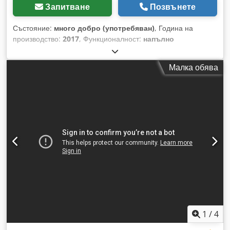
Запитване
Позвънете
Състояние:
много добро (употребяван)
, Година на
производство:
2017
, Функционалност:
напълно
функциониращ
, Адсорбционен сушилник ALUP ADQ 2100
Codpfx Aozmwr Ispbsha Производителност: 35 000 л/мин;
Малка обява
Година на производство: 2017 г. Нетна цена: 19 500 злоти
Брутна цена: 23 985 злоти
1
/
4