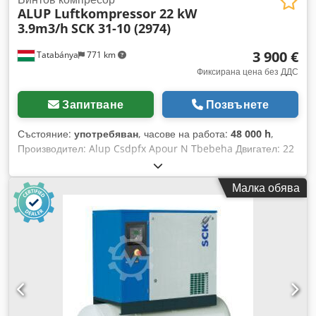
ALUP Luftkompressor 22 kW
3.9m3/h
SCK 31-10 (2974)
3 900 €
Tatabánya
771 km
Фиксирана цена без ДДС
Запитване
Позвънете
Състояние:
употребяван
, часове на работа:
48 000 h
,
Производител: Alup Csdpfx Apour N Tbebeha Двигател: 22
kW Дебит: 3,9 m³/мин Натоварени работни часове: 48 000 ч
Малка обява