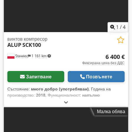
1
/
4
винтов компресор
ALUP
SCK100
6 400 €
Stawiec
1 161 km
Фиксирана цена без ДДС
Запитване
Позвънете
Състояние:
много добро (употребяван)
, Година на
производство:
2018
, Функционалност:
напълно
функциониращ
, Винтов компресор ALUP SCK100, машина
с топлообменник, след сервизно обслужване. Технически
Малка обява
данни: производителност: 12,40 м³/мин; мощност на
двигателя: 75 kW; максимално налягане: 10 бара; година
на производство: 2018; наработка: 11670 часа;