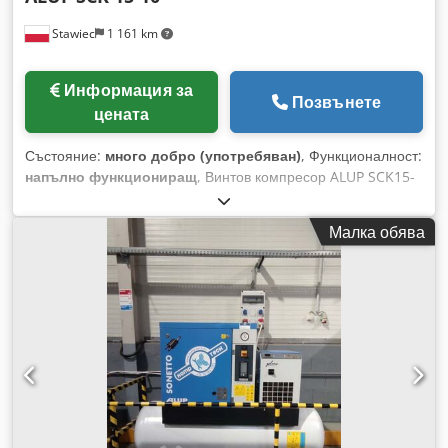
Stawiec
1 161 km
Информация за
Позвънете
цената
Състояние:
много добро (употребяван)
, Функционалност:
напълно функциониращ
, Винтов компресор ALUP SCK15-
10 Технически данни: Csdjzmw A Hjpfx Apboha дебит: 1510
м³/мин; мощност на двигателя: 11 kW; максимално
Малка обява
налягане: 10 бара; наработени часове: 12437 часа;
компресорът е в напълно изправно състояние; нетна цена:
5200 злоти; брутна цена: 6396 злоти. По-долу е
представено видео.