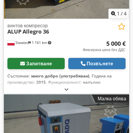
1
/
4
винтов компресор
ALUP
Allegro 36
5 000 €
Stawiec
1 161 km
Фиксирана цена без ДДС
Запитване
Позвънете
Състояние:
много добро (употребяван)
, Година на
производство:
2015
, Функционалност:
напълно
функциониращ
, Винтов компресор ALUP ALLEGRO36,
оборудван с честотен инвертор, след сервизно обслужване.
Малка обява
Технически данни: производителност: 6,23 м³/мин;
двигател: 37 kW; максимално налягане: 13 бара; Cjdozp
Hm Hopfx Apbjha година на производство: 2015; работни
часове: 5181 ч; компресорът е в напълно изправно
състояние, с гаранция; нетна цена: 21 500 злоти; брутна
цена: 26 445 злоти. По-долу е даден линк към видео.