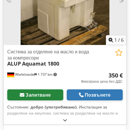
1
/
6
Система за отделяне на масло и вода
за компресори
ALUP
Aquamat 1800
350 €
Wiefelstede
1 737 km
Фиксирана цена без ДДС
Запитване
Позвънете
Състояние:
добро (употребявано)
, Инсталация за
разделяне на емулсии, система за разделяне на масло и
вода Икономичното и дълготрайно надеждно решение на
проблема обикновено е отделянето на масло и вода за