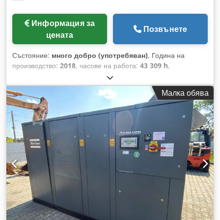
Информация за
Позвънете
цената
Състояние:
много добро (употребяван)
, Година на
производство:
2018
, часове на работа:
43 309 h
,
Функционалност:
напълно функциониращ
, Винтов
компресор Atlas Copco GA75VSD+FF Вграден честотен
Малка обява
инвертор и сушилня Csdpfx Aezp Urwjf Hsha 75 kW 12,75
бара 15,50 м³/мин Година на производство: 2018 Работни
часове: 43 309