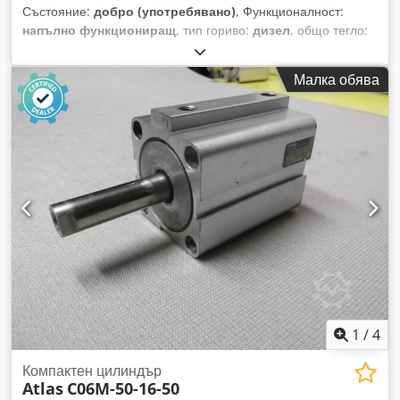
Състояние:
добро (употребявано)
, Функционалност:
напълно функциониращ
, тип гориво:
дизел
, общо тегло:
5 300 кг
, Година на производство:
2014
, часове на работа:
7 440 h
, Оборудване:
допълнителни фарове,
Малка обява
задвижване на всички колела, кабина, стандартна
кофа
, Atlas 65 челен товарач, година на производство
2014, с 7 440 работни часа, бързосменник и кофа, в добро
състояние и готов за работа. Възможен транспорт и
доставка. Оглед след предварителна уговорка,
включително през уикенда. Cedpfx Asy N Ei Nsf Hoha
1
/
4
Компактен цилиндър
Atlas
C06M-50-16-50