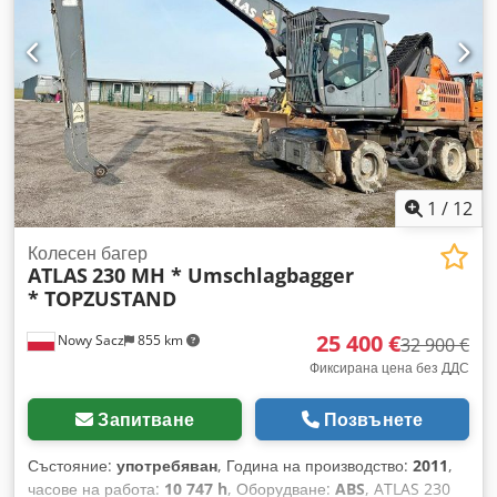
1
/
12
Колесен багер
ATLAS
230 MH * Umschlagbagger
* TOPZUSTAND
25 400 €
Nowy Sacz
855 km
32 900 €
Фиксирана цена без ДДС
Запитване
Позвънете
Състояние:
употребяван
, Година на производство:
2011
,
часове на работа:
10 747 h
, Оборудване:
ABS
, ATLAS 230