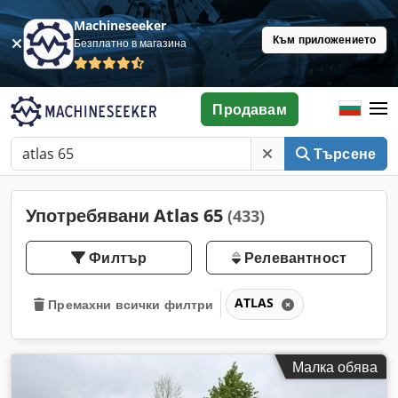
Machineseeker
Към приложението
Безплатно в магазина
Продавам
Търсене
Употребявани Atlas 65
(433)
Филтър
Релевантност
ATLAS
Премахни всички филтри
Малка обява