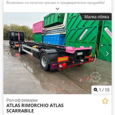
Възможни са печатни грешки и предварителна продажба!
Вътрешен номер: 1433. Двигател PERKINS. Превозното
средство не е подлагано на рециклиране/възстановяване!
Малка обява
Доставка в цялата страна срещу допълнителна такса.
Възможни са печатни грешки и предварителна продажба. С
удоволствие ще приемем вашето превозно средство като
част от плащането. Codpfx Aszp Avkof Heha Възможно е
финансиране/лизинг и без първоначална вноска! Имате ли
още въпроси? С удоволствие ще ви консултираме!
1
/
10
Рол-оф ремарке
ATLAS
RIMORCHIO ATLAS
SCARRABILE