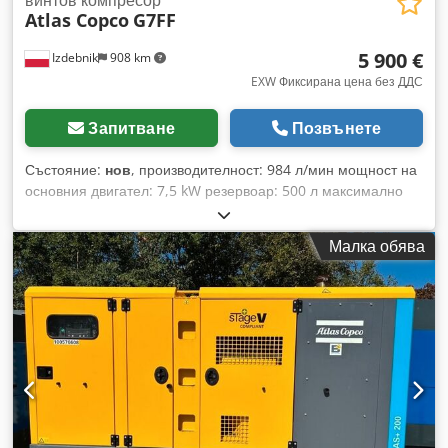
винтов компресор
Atlas Copco
G7FF
5 900 €
Izdebnik
908 km
EXW Фиксирана цена без ДДС
Запитване
Позвънете
Състояние:
нов
, производителност: 984 л/мин мощност на
основния двигател: 7,5 kW резервоар: 500 л максимално
работно налягане: 10,0 атм вграден въздушен охладител
електронно управление на работните параметри на
Малка обява
компресора шумоизолирана кабина (само 67 dB) отговаря
на стандартите CE Cedpfx Afezpxuve Hoha година на
производство: 2025, НОВ