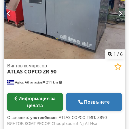
налягане: 160-180 бара Необходим хидравличен поток: 170
л/мин Честота на ударите: 320-640 Последна инспекция:
2026-04-27 Страна на производство: DE Chjdpfey N Sdtox
Af Hsa Допълнителна информация Моля, свържете се с Ö.
Inalkac за повече информация.
1
/
6
Винтов компресор
ATLAS COPCO
ZR 90
Agios Athanasios
211 km
Информация за
Позвънете
цената
Състояние:
употребяван
, ATLAS COPCO ТИП: ZR90
ВИНТОВ КОМПРЕСОР Chodpfxouruf Nj Af Hsa