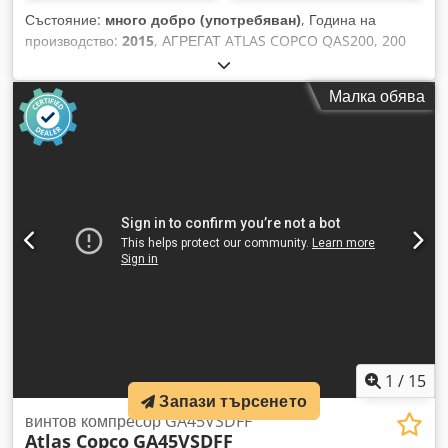
Състояние:
много добро (употребяван)
, Година на
производство:
2015
, АГРЕГАТ ATLAS COPCO QAS200, 200
kVA, 2015 г., след сервизно обслужване Технически данни:
Мощност: 200 kVA (160 kW); Година на производство: 2015;
Малка обява
Cjdpozp H T Hsfx Af Hjha Двигател: VOLVO PENTA
Наработка: 3705 часа Агрегатът е в напълно изправно
състояние. Нетна цена: 105 000 злоти Брутна цена: 129
150 злоти Линк към видеоклип: [поставете линка тук]
1
/
15
Запази търсенето
винтов компресор GA45VSDFF
Atlas Copco
GA45VSDFF