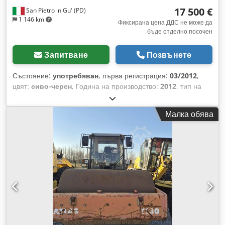
17 500 €
San Pietro in Gu' (PD)
1 146 km
Фиксирана цена ДДС не може да
бъде отделно посочен
Запитване
Позвънете
Състояние:
употребяван
, първа регистрация:
03/2012
,
цвят:
сиво-черен
, Година на производство:
2012
, тип на
предаване:
друго
, РЕГИСТРАЦИОНЕН НОМЕР: AH12361
ЗАГЛАВИЕ: РЕМАРКЕ ATLAS, САМОСВЕЗВАЩО СЕ,
Малка обява
ПНЕВМАТИЧНО, ПЯСЪКОСТРУЙНО ОБРАБОТЕНО И
ПРЕБОЯДИСАНО РЕФЕРЕНТЕН НОМЕР: 25R02 ГОДИНА:
03/2012 ОСИ: 2 МЕЖДУОСИЕ: 4800 МАКСИМАЛНА
ДЪЛЖИНА: 9,16 м ДЪРЖАВА: Италия НОСИМОСТ: 16400
кг - РЕМАРКЕ: 20000 кг при пълно натоварване ТИП НА
КОНСТРУКЦИЯТА: самосвeзващо се МОДЕЛ НА
КОНСТРУКЦИЯТА: ATLAS ADR: да ГАБАРИТИ ОТ: 5,00 м +
0,20 м ДО: 7,00 м + 0,20 м ОКАЧВАНЕ: пневматично
СПИРАЧКИ: дискови ГУМИ: 265/70 R19.5 АКСЕСОАРИ
Chodpfx Afowq Ey Rs Hoa - 4 нови спирачни диска - нови
спирачни накладки - заключване на спирачните апарати с