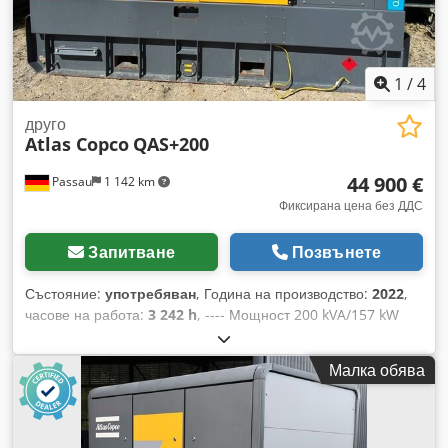
1
/
4
друго
Atlas Copco
QAS+200
44 900 €
Passau
1 142 km
Фиксирана цена без ДДС
Запитване
Позвънете
Състояние:
употребяван
, Година на производство:
2022
,
часове на работа:
3 242 h
, ---- Мощност 200 kVA/157 kW
Резервоар за гориво: 585 литра 3242 моточаса, година на
производство: 12/2022 Контакти: 125-63-32-16A + DS
Малка обява
Прекъсвач за защита от утечни токове, тип B. Chedpfx
Aszrkuaof Hea