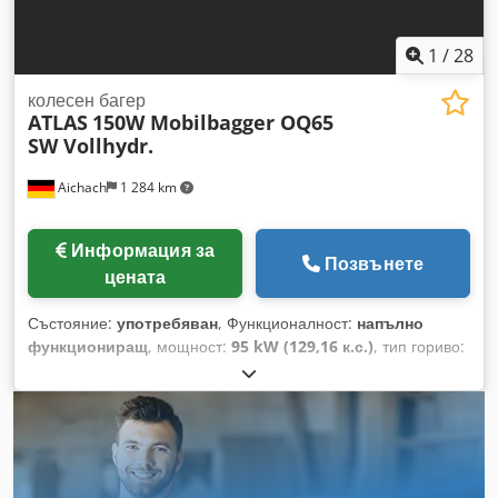
1
/
28
колесен багер
ATLAS
150W Mobilbagger OQ65
SW Vollhydr.
Aichach
1 284 km
Информация за
Позвънете
цената
Състояние:
употребяван
, Функционалност:
напълно
функциониращ
, мощност:
95 kW (129,16 к.с.)
, тип гориво:
дизел
, цвят:
оранжев
, експлоатационно тегло:
16 000 кг
,
размер на гумата:
315/70 R22,5
, Година на производство:
2014
, часове на работа:
10 800 h
, Оборудване:
камера за
задно виждане, климатик, регулируема стрела,
устройство за бърза смяна, централизирана система
за смазване
, Atlas 150W мобилен багер Производствена