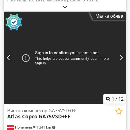
Функционалност:
напълно функциониращ
, Винтов
компресор без смазване с масло, модел Atlas Copco ZR90
Малка обява
90 kW 7,50 бара 14 м³/мин Година на производство: 2012
Работни часове: 5735 Codpozqvvajfx Af Hjha
1
/
12
Винтов компресор GA75VSD+FF
Atlas Copco
GA75VSD+FF
Hohenems
1 341 km