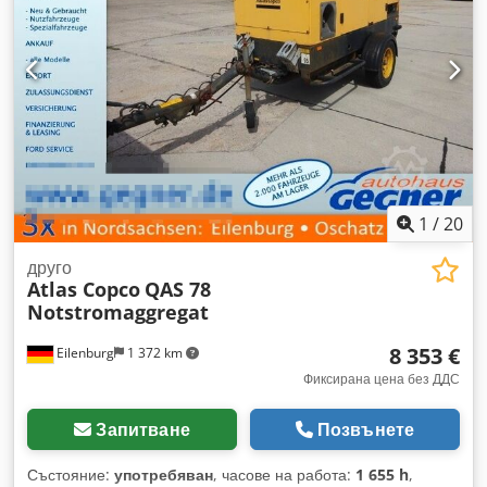
1
/
20
друго
Atlas Copco
QAS 78
Notstromaggregat
8 353 €
Eilenburg
1 372 km
Фиксирана цена без ДДС
Запитване
Позвънете
Състояние:
употребяван
, часове на работа:
1 655 h
,