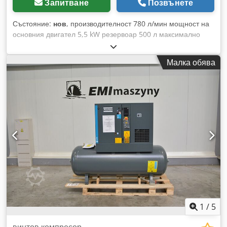
Запитване
Позвънете
Състояние:
нов
, производителност 780 л/мин мощност на
основния двигател 5,5 kW резервоар 500 л максимално
работно налягане 10,0 атм вграден охладител електронно
регулиране на работните параметри на компресора
Малка обява
отговаря на стандартите CE Codpfezpxv Tjx Af Hoha
произведен през 2025 г., НОВ
1
/
5