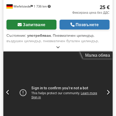
25 €
Wiefelstede
1 736 km
Фиксирана цена без ДДС
Запитване
Позвънете
Състояние:
употребяван
, Пневматичен цилиндър,
въздушен цилиндър, пневматичен бутален цилиндър,
въздушен бутален цилиндър, стандартен цилиндър,
компактен цилиндър - Ход на буталото: 50 мм - Диаметър
Малка обява
на буталото: 50 мм Cedsfbmu Sjpfx Af Hoha - Бутална
щанга: 16 мм - Цена: за брой - Брой: 2 броя - Размери:
100/65/В65 мм - Тегло: 0,75 кг/брой