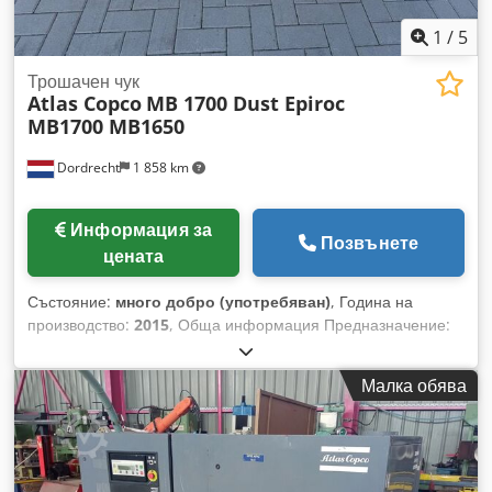
1
/
5
Трошачен чук
Atlas Copco
MB 1700 Dust Epiroc
MB1700 MB1650
Dordrecht
1 858 km
Информация за
Позвънете
цената
Състояние:
много добро (употребяван)
, Година на
производство:
2015
, Обща информация Предназначение:
Строителство Тегло Собствено тегло: 1 500 кг
Функционалност Размери на товарното пространство: 200 x
Малка обява
70 x 80 см CE-маркировка: да Поддръжка, история и
състояние Брой предишни собственици: 1 Техническо
състояние: много добро Визуално състояние: много добро
Допълнителна информация Подходящо за следните
машини: 19 - 32 т Условия на доставка: EXW Работно