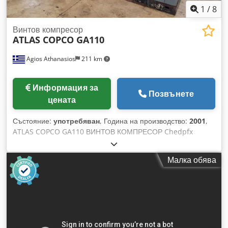
1
/
8
Винтов компресор
ATLAS COPCO GA110
Agios Athanasios
211 km
Информация за
Позвънете
цената
Състояние:
употребяван
, Година на производство:
2001
,
ATLAS COPCO GA110 ВИНТОВ КОМПРЕСОР Chedpfx
Asuufycef Hsa
Малка обява