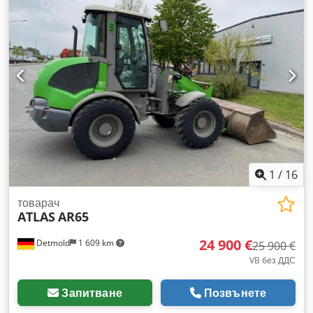
1
/
16
товарач
ATLAS
AR65
24 900 €
Detmold
1 609 km
25 900 €
VB без ДДС
Запитване
Позвънете