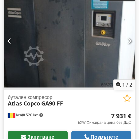
ИЗСУШИТЕЛ не ТОПЛООБМЕННИК не ОХЛАЖДАНЕ
(ВЪЗДУХ/ВОДА) въздух МОНТИРАН НА РЕЗЕРВОАР не
ДОКУМЕНТАЦИЯ не ВХОДОВЕ 3 НОВО/ИЗПОЛЗВАНО
ИЗПОЛЗВАНО Csdjzq Afuspfx Af Heha
1
/
2
бутален компресор
Atlas Copco
GA90 FF
7 931 €
Iași
520 km
EXW Фиксирана цена без ДДС
Запитване
Позвънете