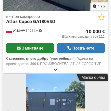
1
/
8
винтов компресор
Atlas Copco
GA180VSD
10 000 €
Wilków
1 104 km
EXW Фиксирана цена без ДДС
Запитване
Позвънете
Състояние:
много добро (употребяван)
, Година на
производство:
2001
, ПРОИЗВОДИТЕЛ: ATLAS COPCO ТИП:
GA180VSD СЕРИЕН НОМЕР: AIF072891 ГОДИНА НА
ПРОИЗВОДСТВО: 2001 МОЩНОСТ (kW): 181
Малка обява
ПРОИЗВОДИТЕЛНОСТ (m3/мин): НАЛЯГАНЕ (bar): 12.50
РАБОТНИ ЧАСОВЕ (РЕАЛНИ/ОБЩО): 85719 Chodpfx Afszq
An No Hea ИНВЕРТОР: да ВГРАДЕН ИЗСУШИТЕЛ: не
ТОПЛООБМЕННИК: не ОХЛАЖДАНЕ (ВЪЗДУХ/ВОДА):
въздух МОНТИРАН НА РЕЗЕРВОАР: не ДОКУМЕНТАЦИЯ:
не ВХОД: 2 1/2 НОВО/ИЗПОЛЗВАНО: ИЗПОЛЗВАНО