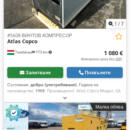
1
/
7
#5608 ВИНТОВ КОМПРЕСОР
Atlas Copco
1 080 €
Tatabánya
773 km
Фиксирана цена без ДДС
Запитване
Позвънете
Състояние:
добро (употребявано)
, Година на
производство:
1988
, Производител: Atlas Copco Модел: GA
230 Максимално крайно налягане: 13 bar Свободен дебит
на въздуха: 50 l/сек Мощност на мотора: 30 kW
Малка обява
Максимални обороти: 1500 об/мин Csdpshyglajfx Af Hoha