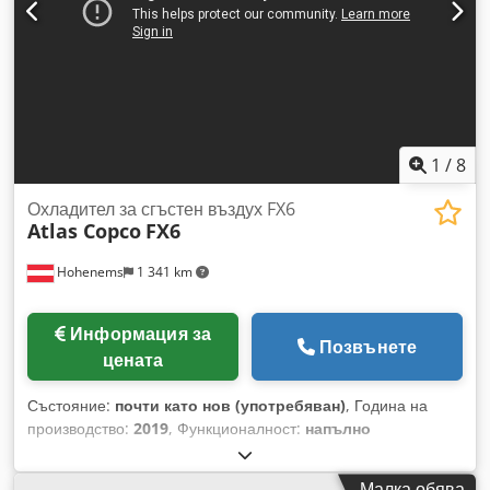
1
/
8
Охладител за сгъстен въздух FX6
Atlas Copco
FX6
Hohenems
1 341 km
Информация за
Позвънете
цената
Състояние:
почти като нов (употребяван)
, Година на
производство:
2019
, Функционалност:
напълно
функциониращ
, Използван охладител за въздух Atlas
Copco FX6 2,34 м³/мин 14 бара Cjdpfx Afezrtbio Hjha
Малка обява