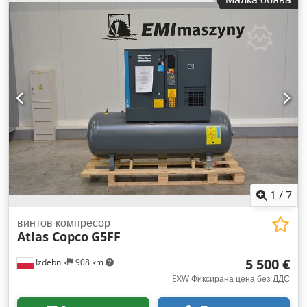
Година на производство: 2019
1
/
7
винтов компресор
Atlas Copco
G5FF
5 500 €
Izdebnik
908 km
EXW Фиксирана цена без ДДС