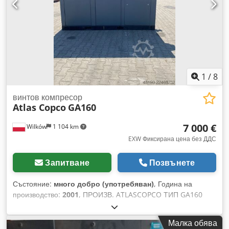
1
/
8
винтов компресор
Atlas Copco
GA160
7 000 €
Wilków
1 104 km
EXW Фиксирана цена без ДДС
Запитване
Позвънете
Състояние:
много добро (употребяван)
, Година на
производство:
2001
, ПРОИЗВ. ATLASCOPCO ТИП GA160
СЕРИЕН НОМЕР AIF072890 ГОДИНА 2001 МОЩНОСТ (kW)
167 ПРОИЗВОДИТЕЛНОСТ (m3/мин) 21 НАЛЯГАНЕ (bar)
Малка обява
8.5 ЧАСОВЕ (РАБОТА/ОБЩО) ИНВЕРТОР не ВГРАДЕН