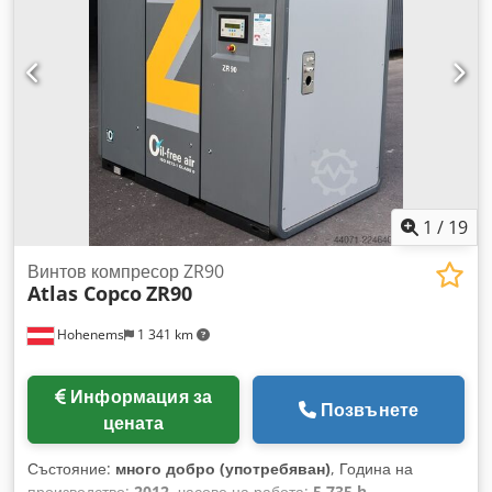
1
/
19
Винтов компресор ZR90
Atlas Copco
ZR90
Hohenems
1 341 km
Информация за
Позвънете
цената
Състояние:
много добро (употребяван)
, Година на
производство:
2012
, часове на работа:
5 735 h
,