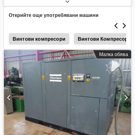
Открийте още употребявани машини
1
Винтови компресори
Винтови Компресори
Малка обява