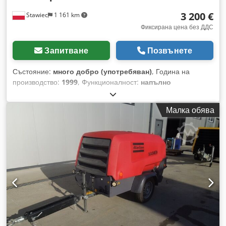
3 200 €
Stawiec
1 161 km
Фиксирана цена без ДДС
Запитване
Позвънете
Състояние:
много добро (употребяван)
, Година на
производство:
1999
, Функционалност:
напълно
функциониращ
, Компресор DIESEL ATLAS COPCO
XAS46DD след сервизно обслужване!!! Компресорът е
Малка обява
регистриран в Полша. Djdpfx Amox A T D Sjhock
Технически характеристики: дебит: 2,60 m3/мин; работно
налягане: 7 Bar; двигател: DEUTZ F2M1011
експлоатационни часове: 1355 ч.!!! Компресорът е напълно
изправен, готов за работа, с гаранция. Цена нето: 13 500
PLN Брутна цена: 16 605 PLN