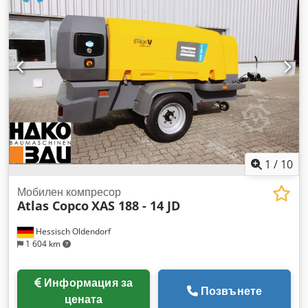
1
/
10
Мобилен компресор
Atlas Copco
XAS 188 - 14 JD
Hessisch Oldendorf
1 604 km
Информация за
Позвънете
цената