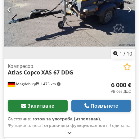
1
/
10
Компресор
Atlas Copco
XAS 67 DDG
6 000 €
Magdeburg
1 473 km
VB без ДДС
Запитване
Позвънете
Състояние:
готов за употреба (използван)
,
Функционалност:
ограничена функционалност
, Година на
производство:
2011
, часове на работа:
1 192 h
,
Оборудване:
филтър за сажди
, Компресор Atlas Copco