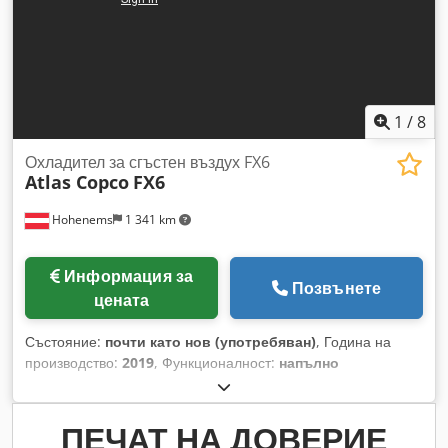
1
/
8
Охладител за сгъстен въздух FX6
Atlas Copco
FX6
Hohenems
1 341 km
Информация за
Позвънете
цената
Състояние:
почти като нов (употребяван)
, Година на
производство:
2019
, Функционалност:
напълно
функциониращ
, Използван охладител за въздух Atlas
Copco FX6 2,34 м³/мин 14 бара Година на производство:
2019 Dcjdozrtbiopfx Amhsk
ПЕЧАТ НА ДОВЕРИЕ