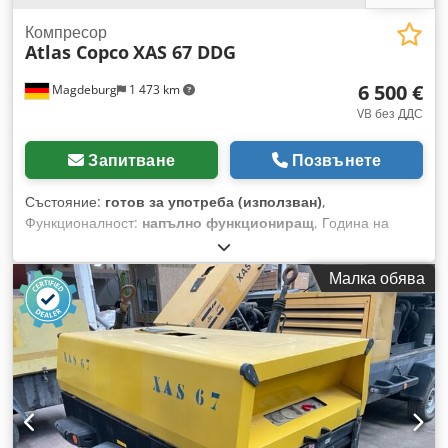
Компресор
Atlas Copco
XAS 67 DDG
6 500 €
Magdeburg
1 473 km
VB без ДДС
Запитване
Позвънете
Състояние:
готов за употреба (използван)
,
Функционалност:
напълно функциониращ
, Година на
производство:
2012
, часове на работа:
1 680 h
, Компресор
Atlas Copco XAS 67 DDG, година на производство 2012,
Малка обява
1680 работни часа, обемен дебит 3,5 м³, авариен
генератор 12,5 kVA, изводи: 1 x 230 V, 2 x 400 V, сер. номер
YA3062560C0250310 Djdpfeu Dh Tljx Amheck