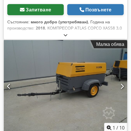
Запитване
Позвънете
Състояние:
много добро (употребяван)
, Година на
производство:
2018
, КОМПРЕСОР ATLAS COPCO XAS58 3,0
м3/мин 2018 г. Дизелов компресор ATLAS COPCO XAS 58,
машина след сервиз. Технически данни: -
Малка обява
производителност: 3,00 м3/мин; - работно налягане: 7 Bar;
- година на производство: 2018; - двигател: KUBOTA; -
отработени часове: 681 ч.!!! Компресорът е напълно
изправен. Нетна цена: 39 500 PLN Брутна цена: 48 585 PLN
Dcsdotyk Svspfx Amhsk По-долу ще намерите линк към
видео, показващо работата на машината.
1
/
10