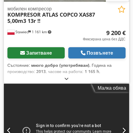
мобилен компресор
KOMPRESOR ATLAS COPCO
XAS87
5,00m3 13r !!
9 200 €
Stawiec
1 161 km
Фиксирана цена без ДДС
Запитване
Позвънете
Състояние:
много добро (употребяван)
, Година на
производство:
2013
, часове на работа:
1 165 h
,
КОМПРЕСОР ATLAS COPCO XAS87 5,00m3 2013 г. !!
Дизелов компресор ATLAS COPCO XAS87, машина след
Малка обява
сервизно обслужване Dcedotu E Eyopfx Amhok Технически
данни: - Производителност: 5,00 м3/мин; - Работно
налягане: 7 bar; - Година на производство: 2013; -
Двигател: KUBOTA - Изминати часове: 1165 ч. Компресорът
е напълно изправен, готов за работа, предоставяме
гаранция. Нетна цена: 39 800 PLN; Крайна цена с ДДС: 48
954 PLN По-долу ще намерите линк към видео, показващо