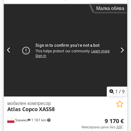
сервиз. Dcedezky Nkjpfx Amhjk Технически характеристики:
Малка обява
дебит: 7,70 м³/мин; работно налягане: 7 бара; година на
производство: 2015; двигател: KUBOTA; наработени часове:
2000 ч. Компресорът е в напълно изправно състояние,
готов за работа, с гаранция. Нетна цена: 59 500 злоти.
Брутна цена: 73 185 злоти. Машината е в перфектно
състояние. По-долу са дадени линкове към видео.
1
/
9
мобилен компресор
Atlas Copco
XAS58
9 170 €
Stawiec
1 161 km
Фиксирана цена без ДДС