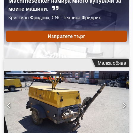
Machineseeker намира много купувачи за
моите машини.
Кристиан Фридрих, CNC-Техника Фридрих
Изпратете търг
Малка обява