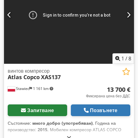
към видео.
1
/
8
винтов компресор
Atlas Copco
XAS137
13 700 €
Stawiec
1 161 km
Фиксирана цена без ДДС
Запитване
Позвънете
Състояние:
много добро (употребяван)
, Година на
производство:
2015
, Мобилен компресор ATLAS COPCO
XAS137, оборудван с междинен охладител, след пълен