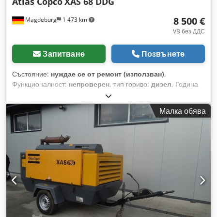
Atlas Copco
XAS 68 DDG
8 500 €
Magdeburg
1 473 km
VB без ДДС
Запитване
Позвънете
Състояние:
нуждае се от ремонт (използван)
,
Функционалност:
непроверен
, тип гориво:
дизел
, Година
на производство:
2017
, часове на работа:
1 154 h
,
Компресор Atlas Copco XAS 68 DDG, година на
Малка обява
производство 2017, 1154 работни часа, дебит 3,5 m³,
аварийна мощност 12,5 kVA, връзки: 1 x 230 волта, 2 x 400
волта, сер. № YA3064303H0461812, огъната ос,
компресорът иначе е изправен, налични са ABE/
регистрация. Dcjdpfx Amoy Aktajhok