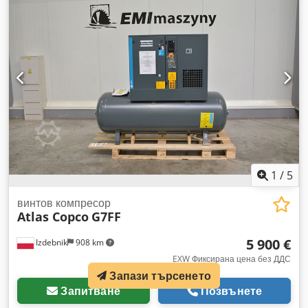
1
/
5
винтов компресор
Atlas Copco
G7FF
5 900 €
Izdebnik
908 km
EXW Фиксирана цена без ДДС
Запази търсенето
Запитване
Позвънете