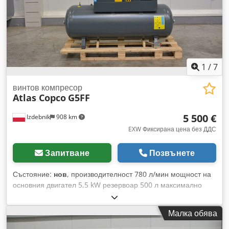
1
/
7
винтов компресор
Atlas Copco
G5FF
5 500 €
Izdebnik
908 km
EXW Фиксирана цена без ДДС
Запитване
Позвънете
Състояние:
нов
, производителност 780 л/мин мощност на
основния двигател 5,5 kW резервоар 500 л максимално
работно налягане 10,0 атм Dcedpfx Aezpxv Tsmhek
вграден охладител електронно регулиране на работните
Малка обява
параметри на компресора отговаря на стандартите CE
произведен през 2025 г., НОВ