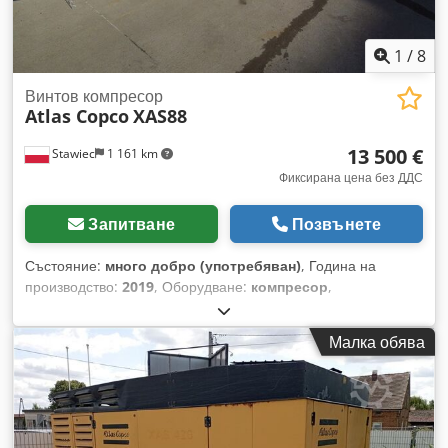
1
/
8
Винтов компресор
Atlas Copco
XAS88
13 500 €
Stawiec
1 161 km
Фиксирана цена без ДДС
Запитване
Позвънете
Състояние:
много добро (употребяван)
, Година на
производство:
2019
, Оборудване:
компресор
,
КОМПРЕСОР ATLAS COPCO XAS88 5,2m3 2019 г. Дизелов
компресор ATLAS COPCO XAS 88 след пълен сервиз.
Малка обява
Технически данни: – производителност: 5,20 м³/мин; –
работно налягане: 7 bar; – година на производство: 2019; –
двигател: KUBOTA; – работни часове: 1519 ч. Dsdpfx Asrdf
Swomhock Компресорът е в напълно изправно състояние.
Нетна цена: 58 800 PLN Брутна цена: 72 324 PLN По-долу