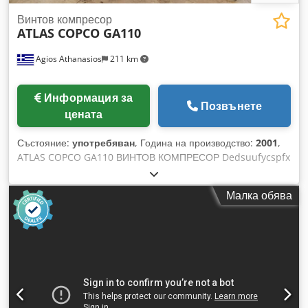
Винтов компресор
ATLAS COPCO GA110
Agios Athanasios
211 km
Информация за
Позвънете
цената
Състояние:
употребяван
, Година на производство:
2001
,
ATLAS COPCO GA110 ВИНТОВ КОМПРЕСОР Dedsuufycspfx
Amhsck
Малка обява