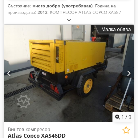
Състояние:
много добро (употребяван)
, Година на
производство:
2012
, КОМПРЕСОР ATLAS COPCO XAS87
5,00m3 12г.!! Дизелов компресор ATLAS COPCO XAS87,
машина след сервизно обслужване Технически данни:
Малка обява
Dcodpfxetyk Tao Amhsk - Производителност: 5,00 м3/мин; -
Работно налягане: 7 бара; - Година на производство: 2012;
- Двигател: KUBOTA - Работни часове: 1397 ч. Компресорът
е напълно изправен и готов за работа, предлагаме
гаранция. Нетна цена: 37 800 PLN Брутна цена: 46 494 PLN
По-долу ще намерите линк към видео, показващо работата
на машината.
1
/
9
Винтов компресор
Atlas Copco
XAS46DD