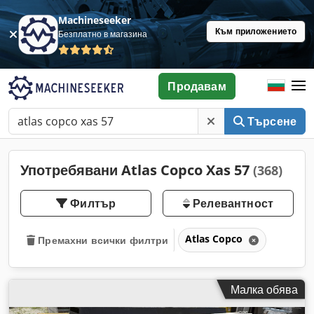
Machineseeker
Към приложението
Безплатно в магазина
Продавам
Търсене
Употребявани Atlas Copco Xas 57
(368)
Филтър
Релевантност
Atlas Copco
Премахни всички филтри
Малка обява