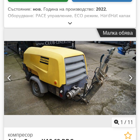
Състояние:
нов
, Година на производство:
2022
,
Оборудване: PACE управление, ECO режим, HardHat капак
от PE, Xc2003 управление Минимална температура: -10 °C
Размери на шасито: 4844 x 1807 x 1892 мм (Д x Ш x В)
Малка обява
Обороти на разтоварване: 1500 об/мин Номинални
обороти при пълно натоварване: 1960 об/мин Максимална
околна температура: 45 °C Мощност на двигателя: 104 kW
Дебит (FAD): 10,9-9,7 m³/мин Dodpoii U R Defx Amhjck
Работно налягане: 5-14 bar Управление на компресора с
гъвкаво регулиране на налягането и дебита: PACE Марка /
модел двигател: John Deere / 4045HI551 Подготовка на
сгъстения въздух, включваща: охладител на сгъстения
въздух, воден сепаратор и PD филтър Емисионен клас:
Степен V Брой цилиндри: 4
1
/
11
компресор