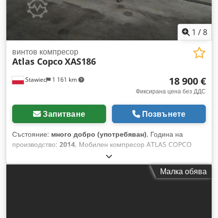
1
/
8
винтов компресор
Atlas Copco
XAS186
18 900 €
Stawiec
1 161 km
Фиксирана цена без ДДС
Запитване
Позвънете
Състояние:
много добро (употребяван)
, Година на
производство:
2014
, Мобилен компресор ATLAS COPCO
XAS186, машина с крайно охладителна система след пълно
обслужване. Технически данни: дебит: 11,10 m3/min;
Малка обява
работно налягане: 7 Bar; година на производство: 2014
Dodpfx Amoyfnwgeheck двигател: DEUTZ пробег
компресорът е напълно изправен, готов за работа, с
гаранция нетна цена: 79500 PLN брутна цена: 97785 PLN
машината е внесена в идеално състояние По-долу линкове