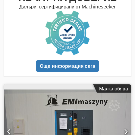
Дилъри, сертифицирани от Machineseeker
Още информация сега
Малка обява