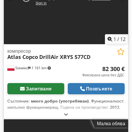
работата на машината.
1
/
12
компресор
Atlas Copco
DrillAir XRYS 577CD
82 300 €
Stawiec
1 161 km
Фиксирана цена без ДДС
Запитване
Позвънете
Състояние:
много добро (употребяван)
, Функционалност:
напълно функциониращ
, Година на производство:
2012
,
часове на работа:
5 718 h
, Преносим компресор ATLAS
COPCO DrillAir XRYS 577CD, машина с краен охладител,
Малка обява
след пълен сервиз. Технически данни: дебит: 34,2 м3/мин;
работно налягане: 35 бара; година на производство: 2012;