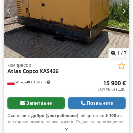
ще намерите връзка към видеоклип, който показва
работата на машината.
1
/
7
компресор
Atlas Copco
XAS426
15 900 €
Wilków
1 104 km
EXW VB без ДДС
Запитване
Позвънете
Състояние:
добро (употребявано)
, общо тегло:
5 100 кг
,
тип гориво:
дизел
, гориво:
дизел
, Година на производство:
2005
, ПРОИЗВОДИТЕЛ - ATLASCOPCO МОДЕЛ - XAS426