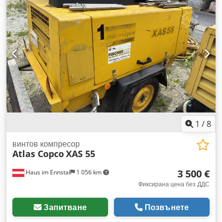
1
/
8
винтов компресор
Atlas Copco
XAS 55
3 500 €
Haus im Ennstal
1 056 km
Фиксирана цена без ДДС
Запитване
Позвънете