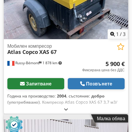
1
/
3
Мобилен компресор
Atlas Copco
XAS 67
5 900 €
Russy-Bémont
1 878 km
Фиксирана цена без ДДС
Запитване
Позвънете
Година на производство:
2004
, състояние:
добро
(употребявано)
, Компресор Atlas Copco XAS 67 3,7 м3/
мин Djdpfx Aoiywpzsmhock Отработени часове: 2 371 ч
Двигател: Deutz Тип: дизелов
Малка обява