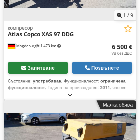
1
/
9
компресор
Atlas Copco
XAS 97 DDG
6 500 €
Magdeburg
1 473 km
VB без ДДС
Запитване
Позвънете
Състояние:
употребяван
, Функционалност:
ограничена
функционалност
, Година на производство:
2011
, часове
на работа:
1 637 h
, Компресор Atlas Copco XAS 97 DDG,
година на производство 2011, 1637 работни часа, обемен
Малка обява
поток 5,3 m³, аварийно електрозахранване 12,5 kVA,
връзки: 1 x 230 V, 2 x 400 V, сер. номер
YA3062560C0262053, налични общо разрешително и
регистрация, една торсиона ос е огъната, липсва капак на
ремъчната шайба, липсва решетка на вентилатора. Dcjdpfx
Amozbiicehek