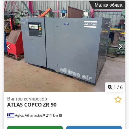
Dsdpfjt Srw Aex Amhjck СЕРИЕН НОМЕР - YA3-062854-
Малка обява
50542371 ГОДИНА - 2005 МОЩНОСТ (kW) - 166 ДЕБИТ
(m3/min) - 25 НАЛЯГАНЕ (bar) - 7
1
/
6
Винтов компресор
ATLAS COPCO
ZR 90
Agios Athanasios
211 km