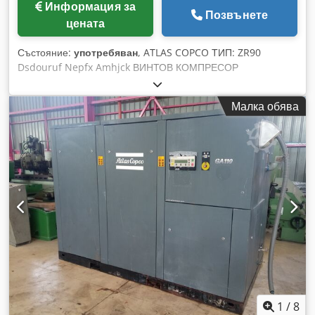
Информация за
Позвънете
цената
Състояние:
употребяван
, ATLAS COPCO ТИП: ZR90
Dsdouruf Nepfx Amhjck ВИНТОВ КОМПРЕСОР
Малка обява
1
/
8