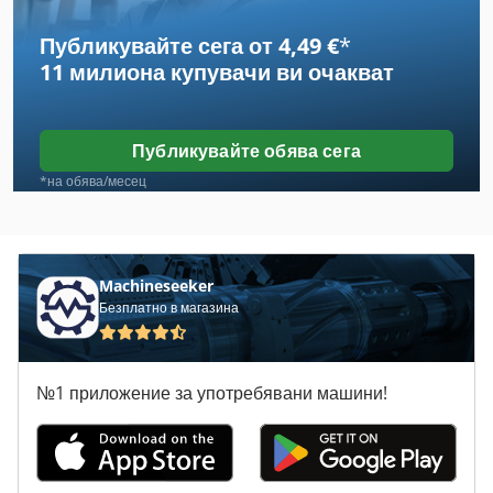
Публикувайте сега от 4,49 €
*
Лист За Почистване На Машини
11 милиона купувачи
ви очакват
Машина За Гравиране
Машина За Заваряване На Окото
Публикувайте обява сега
Машина За Мобилни Anleimen
*на обява/месец
Машина За Обработка На Месо
Машина За Обрязване
Machineseeker
Безплатно в магазина
Машина За Производство
Машина На Храните
№1 приложение за употребявани машини!
Машини За Печат
Място На Производство