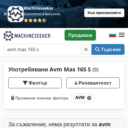
Machineseeker
Към приложението
Безплатно в магазина
Продавам
Търсене
Употребявани Avm Mas 165 S
(0)
Филтър
Релевантност
AVM
Премахни всички филтри
За съжаление, няма резултати за
avm