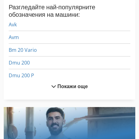
Разгледайте най-популярните
обозначения на машини:
Avk
Avm
Bm 20 Vario
Dmu 200
Dmu 200 P
Покажи още
Eisele Vms 120
Mf 165
Schechtl Ksv 200
Вмъкване На Машина
Вмъкване На Машини