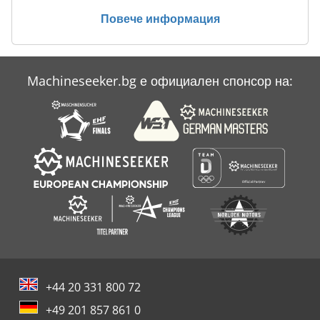
Намаляване На Машина
Повече информация
Свързване На Машина
Сгъване На Машина
Machineseeker.bg е официален спонсор на:
Усъвършенстване На Машина
Усъвършенстване На Машини
+44 20 331 800 72
+49 201 857 861 0