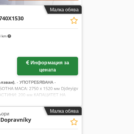
Малка обява
2740X1530
8 km
Информация за
цената
олзван)
, - УПОТРЕБЯВАНА -
ТНА МАСА: 2750 x 1520 мм Djdeyigv
ЛАСТИНИ: 200 мм КАПАЦИТЕТ НА
МОЩНОСТ НА ЕЛЕКТРОДВИГАТЕЛ: 50
Малка обява
ьори
Dopravníky