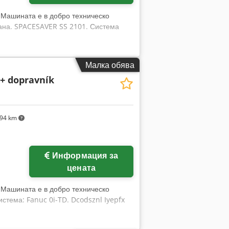
, Машината е в добро техническо
вана. SPACESAVER SS 2101. Система
Малка обява
+ dopravník
94 km
Информация за
цената
, Машината е в добро техническо
стема: Fanuc 0i-TD. Dcodsznl Iyepfx