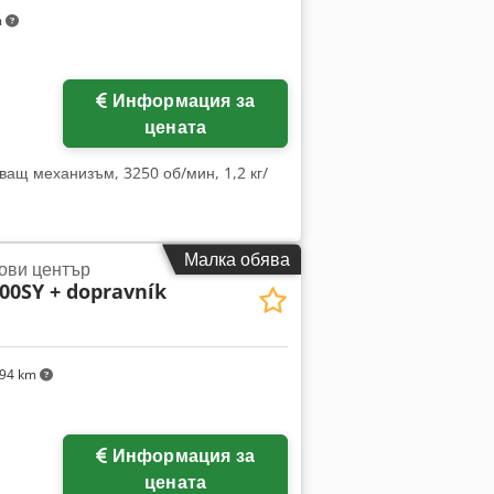
m
Информация за
цената
ващ механизъм, 3250 об/мин, 1,2 кг/
Малка обява
ови център
00SY + dopravník
94 km
Информация за
цената