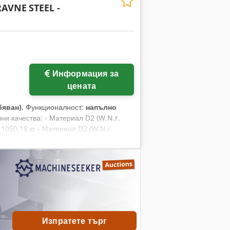
RAVNE
STEEL -
ще снимки
Информация за
цената
бяван)
, Функционалност:
напълно
ни качества: - Материал D2 (W.N.r.
, 1050,18 кг - Материал D2 (W.N.r.
R8W SIHARD S471 – BOHLER K360, FI = 26
33 мм, 1428,56 кг - Материал OCR8W
Изпратете търг