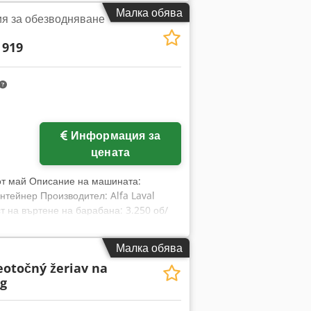
Малка обява
я за обезводняване
 919
Информация за
цената
от май Описание на машината:
нтейнер Производител: Alfa Laval
 на въртене на барабана: 3.250 об/
на: 353 / 202 мм Допустима плътност
егло в празно състояние: Около 6-7 тона
Малка обява
не: контейнер, полимерна система,
eotočný žeriav na
а отвеждане Състояние: Употребяван
g