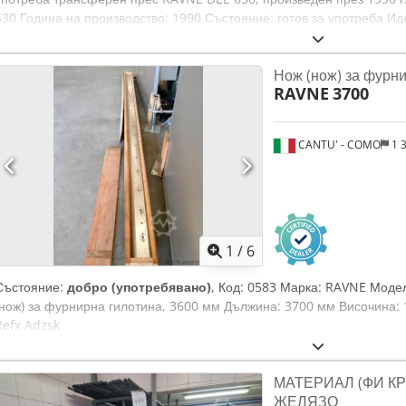
630 Година на производство: 1990 Състояние: готов за употреба Ид
Dodpfszbta Sex Adzjck Идентификатор на тип: 1489 Тип машина: т
се нуждаете от допълнителна информация, не се колебайте да ни 
Нож (нож) за фурни
обадите.
RAVNE
3700
CANTU' - COMO
1 
1
/
6
Състояние:
добро (употребявано)
, Код: 0583 Марка: RAVNE Моде
(нож) за фурнирна гилотина, 3600 мм Дължина: 3700 мм Височина: 
Refx Adzsk
МАТЕРИАЛ (ФИ КР
ЖЕЛЯЗО