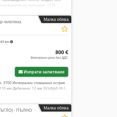
ентификатор на категория: 1122
рансферен прес Ако имате въпроси или
изпратите съобщение или да ни се
Малка обява
р гилотина
343 km
800 €
Фиксирана цена без ДДС
Изпрати запитване
л: 3700 Интегрално стоманено острие
110 мм Дебелина: 12 мм Dcsdpjd Im I
Малка обява
ЪГЛО) - ПЪЛНО