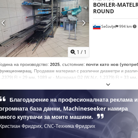
BOHLER-MATEL
ROUND
Sečovlje
994 km
Заявете о
1
/
1
Година на производство:
2025
, състояние:
почти като нов (употре
функциониращ
, Продавам материал с различни диаметри и различ
1.2379) FI = 29 мм, 1089 кг - Материал D2 (W.N.r. 1.2379) FI = 33 мм
1.2379) FI = 65 мм, 52,10 кг Dcedpfoy Ufarjx Adzek - Материал OC
мм, 595,92 кг - Материал OCR8W SIHARD S471 – BOHLER K360, FI = 
SIHARD S471 – BOHLER K360, FI = 40 мм, 2219,50 кг
Благодарение на професионалната реклама и
огромната база данни, Machineseeker намира
много купувачи за моите машини.
Кристиан Фридрих, CNC-Техника Фридрих