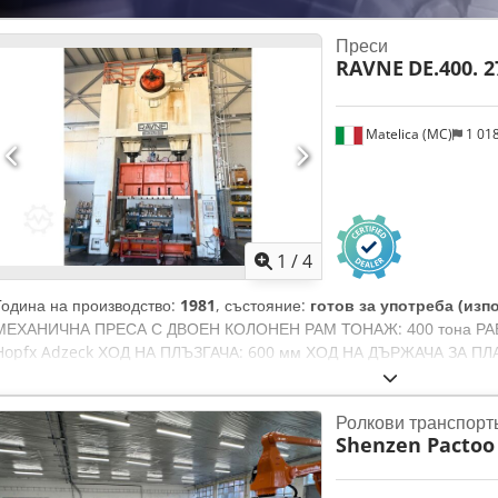
Преси
RAVNE
DE.400. 
Matelica (MC)
1 01
1
/
4
Година на производство:
1981
, състояние:
готов за употреба (изп
МЕХАНИЧНА ПРЕСА С ДВОЕН КОЛОНЕН РАМ ТОНАЖ: 400 тона РАБО
Hopfx Adzeck ХОД НА ПЛЪЗГАЧА: 600 мм ХОД НА ДЪРЖАЧА ЗА П
ДЪРЖАЧА ЗА ПЛАСТИНИ: 75 тона ПОЛЕЗНА ВИСОЧИНА: 980 мм 
kW
Ролкови транспорт
Shenzen Pactoo