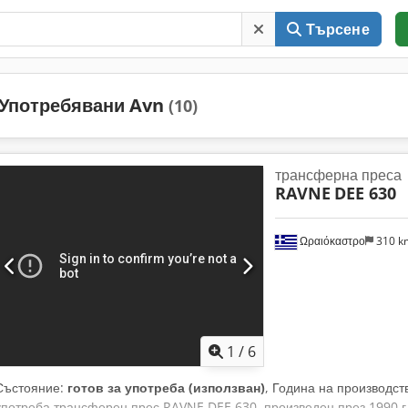
Търсене
Употребявани Avn
(10)
трансферна преса
RAVNE
DEE 630
Ωραιόκαστρο
310 
1
/
6
Състояние:
готов за употреба (използван)
, Година на производст
употреба трансферен прес RAVNE DEE 630, произведен през 1990 г