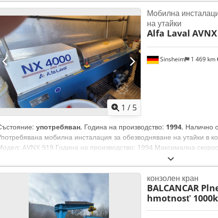
Мобилна инсталаци
на утайки
Alfa Laval
AVNX
Sinsheim
1 469 km
1
/
5
Състояние:
употребяван
, Година на производство:
1994
, Налично 
Употребявана мобилна инсталация за обезводняване на утайки в ко
Модел: AVNX 919 Година на производство: 1994 Максимална скорост
мин Материал: Неръждаема стомана Вътрешен диаметър на бараба
на утайката: 1,2 кг / дм³ Размери: Д 7.500 x Ш 2.450 x В 2.550 мм Т
конзолен кран
Техническа документация: Да Забележка: Налично от май Оборудва
BALCANCAR
Pln
захранваща помпа, електрически шкаф, мацератор, транспортьор з
hmotnosť 1000k
Цена: По запитване Dodpfxjyxl R Eo Adzsck