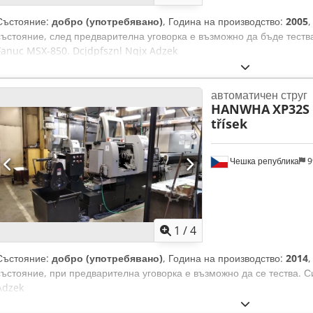
Състояние:
добро (употребявано)
, Година на производство:
2005
състояние, след предварителна уговорка е възможно да бъде тест
Fanuc MSX-850. Dcjdpfsznl Nqjx Adzek
автоматичен струг
HANWHA
XP32S 
třísek
Чешка република
9
1
/
4
Състояние:
добро (употребявано)
, Година на производство:
2014
състояние, при предварителна уговорка е възможно да се тества. Си
Adzek