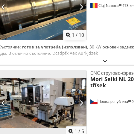
Cluj-Napoca
473 k
1
/
10
Състояние:
готов за употреба (използван)
, 30 kW основен задвиж
дцм. В отлично състояние. Dcsdpfx Aex Aurkjdzek
CNC стругово-фрез
Mori Seiki
NL 20
třísek
Чешка република
9
1
/
5