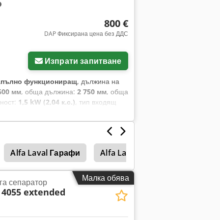
800 €
DAP Фиксирана цена без ДДС
Изпрати запитване
апълно функциониращ
, дължина на
600 мм
, обща дължина:
2 750 мм
, обща
ност:
1,5 kW (2,04 к.с.)
, тип входящ
 производител на двигатели:
Zhejiang
портьори Shenzen Pactoo, произведени
Година на производство: 2025
на категорията: 365 Идентификационен
Alfa Laval Гарафи
Alfa Laval Сепаратор
Тра
 някакви въпроси или се нуждаете от
ение или да се свържете с нас по
Малка обява
га сепаратор
4055 extended