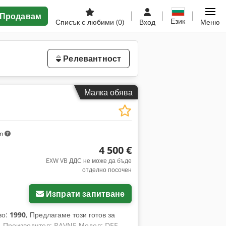
Продавам
Език
Списък с любими
(0)
Вход
Меню
Релевантност
Малка обява
km
4 500 €
EXW VB ДДС не може да бъде
отделно посочен
Изпрати запитване
во:
1990
, Предлагаме този готов за
. Производител: RAVNE Модел: DEE