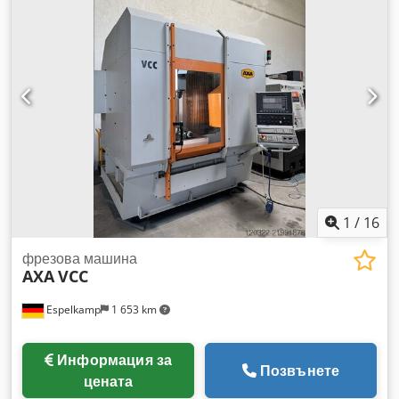
1
/
16
фрезова машина
AXA
VCC
Espelkamp
1 653 km
Информация за
Позвънете
цената