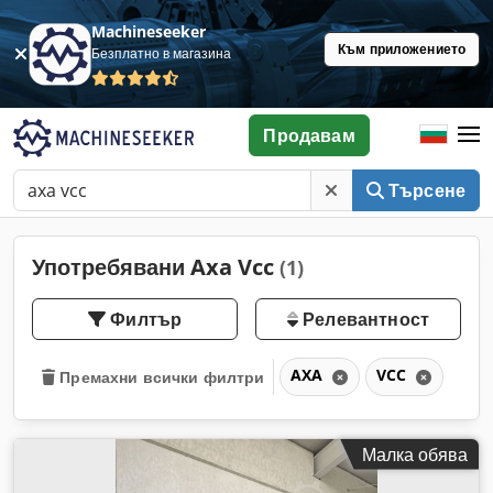
Machineseeker
Към приложението
Безплатно в магазина
Продавам
Търсене
Употребявани Axa Vcc
(1)
Филтър
Релевантност
AXA
VCC
Премахни всички филтри
Малка обява