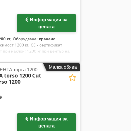
Информация за
цената
200 кг
, Оборудване:
крачено
симост 1200 кг, CE - сертификат
 при наклон: 1200 кг при център на
зстепенно от 0,05 до 0,7 об/мин (с
Диаметър на въртящата маса: 1200 мм
Малка обява
ЕНТА торса 1200
аклон до центъра: 880 мм Ръчно и
 torso 1200
Cut
 Патронник или бързозатягащ патронник
rso 1200
 Adzek Както е показано: диаметър
ция със заваръчен въртящ се маса)
лка: 880 € товароносимост 4000 кг
Информация за
цената