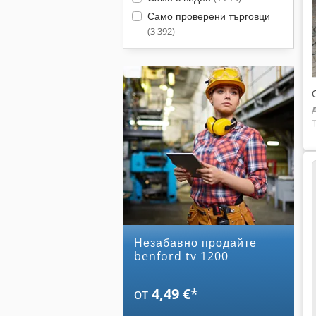
Само проверени търговци
(3 392)
Незабавно продайте
benford tv 1200
от
4,49 €
*