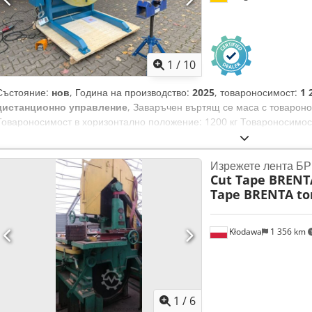
параметри.
1
/
10
Състояние:
нов
, Година на производство:
2025
, товароносимост:
1 
дистанционно управление
, Заваръчен въртящ се маса с товароно
Товароносимост в хоризонтално положение: 1200 кг Товароносимост
тежестта 250 мм Много здрава конструкция Скоростта се регулира бе
възможност за повече обороти срещу малка допълнителна такса) 
Изрежете лента БР
Наклон до 120° Височина в хоризонтално положение: 1,05 м, при н
Cut Tape BRENTA
крачно дистанционно управление Дължина: 1,35 м х ширина: 1,2 м
Tape BRENTA to
според размера – срещу допълнително заплащане Dcsdpfxoxq S Nio
1000 мм, цена 2900 € (специална цена – продажба само в комбина
Контралагер със степени: 480 € Контралагер с регулиране чрез шпи
Kłodawa
1 356 km
1
/
6