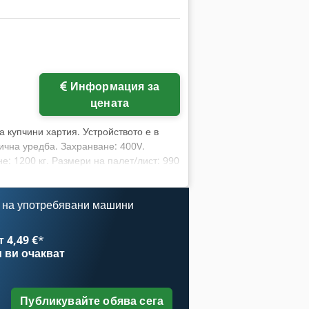
Информация за
цената
а купчини хартия. Устройството е в
чна уредба. Захранване: 400V.
е: 1200 кг. Размери на палет/лист: 990
 на употребявани машини
 4,49 €
*
и
ви очакват
Публикувайте обява сега