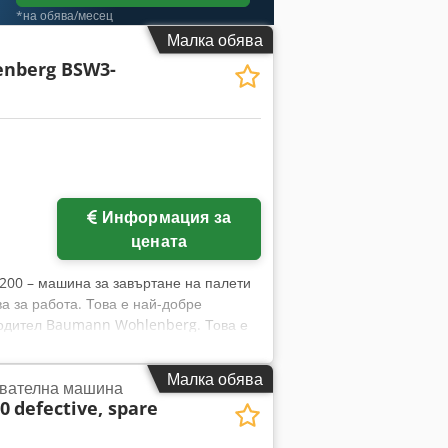
*на обява/месец
Малка обява
nberg BSW3-
Информация за
цената
00 – машина за завъртане на палети
а за работа. Това е най-добре
водител Baumann Wohlenberg. Това е
 Технически характеристики: Размер на
ароносимост: 1200 кг Тегло на
Малка обява
рвателна машина
та, хидравлично задвижване.
0
defective, spare
зъм за завъртане Тиха работа.