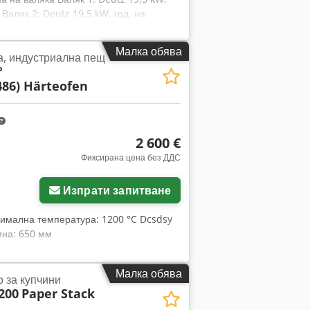
 Валяк 2: Deutz 19,5 kW, год. на
pshz Ebmsfx Adzsk Валяк 3: Kubota 24,5
як 4: Kubota 24,5 kW, год. на
Малка обява
а, индустриална пещ
 и изгодна доставка!!
°
486) Härteofen
2 600 €
Фиксирана цена без ДДС
Изпрати запитване
имална температура: 1200 °C Dcsdsy
ина: 650 мм
Малка обява
 за купчини
200
Paper Stack