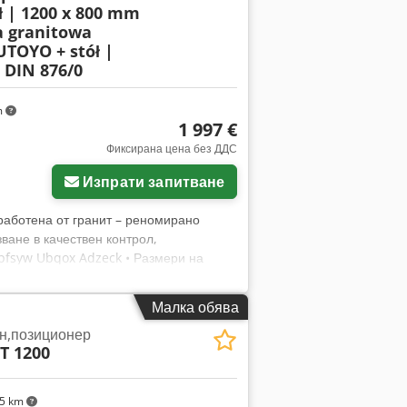
 | 1200 x 800 mm
a granitowa
TOYO + stół |
 DIN 876/0
m
1 997 €
Фиксирана цена без ДДС
Изпрати запитване
работена от гранит – реномирано
зване в качествен контрол,
fsyw Ubqox Adzeck • Размери на
ло 460 кг • Клас на точност: DIN 876/0
но отклонение: 0,00273 мм •
Малка обява
о: Германия • Включено: здрава
н,позиционер
очност Стабилна конструкция – тежък
T 1200
не, контрол на детайли
ползвана – с нормални следи от
на и с напълно запазени работни
45 km