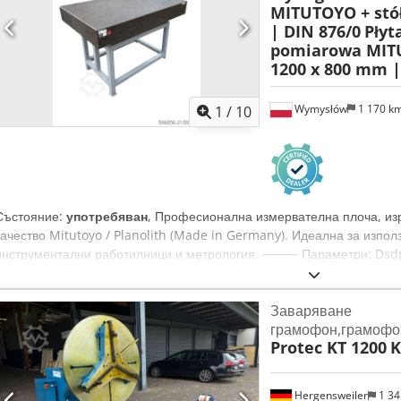
MITUTOYO + stół
| DIN 876/0
Płyt
pomiarowa MITU
1200 x 800 mm |
Wymysłów
1 170 k
1
/
10
Състояние:
употребяван
, Професионална измервателна плоча, из
качество Mitutoyo / Planolith (Made in Germany). Идеална за изпол
инструментални работилници и метрология. ⸻ Параметри: Dsdp
плочата: около 1200 x 800 мм • Дебелина: около 170 мм • Тегло: око
(висока прецизност) • Допустимо отклонение: 0,009 мм • Действител
Заваряване
Производител: Planolith GmbH / Mitutoyo • Държава на производств
грамофон,грамофо
стоманена поставка ⸻ Предимства: Много висока измервателна т
Protec KT 1200
K
гранит, който заглушава вибрации Идеална за измервания, трасира
Професионално оборудване Готова за употреба ⸻ Състояние: Из
употреба (надрасквания по повърхността), но напълно функционал
Hergensweiler
1 3