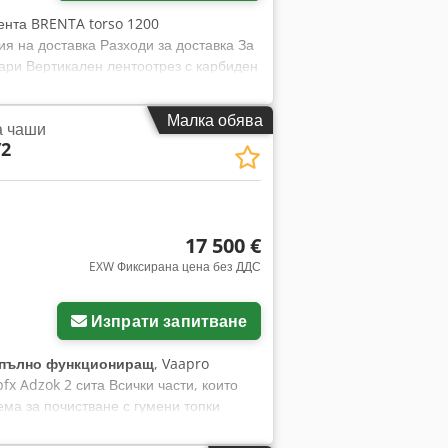
лента BRENTA torso 1200
я на доставка Разходи за доставка За
ари Вертикален лентоотрез с карбиден
мо подаване, плавно регулиране на
ст, чугунена конструкция, без
Малка обява
а чаши
отрязване на диаметри до 330 мм,
/2
тата 200 мм стилит. След поръсване с
17 500 €
EXW Фиксирана цена без ДДС
Заявете още снимки
Изпрати запитване
пълно функциониращ
, Vaapro
 Adzok 2 сита Всички части, които
ема за почистване с гумени топки