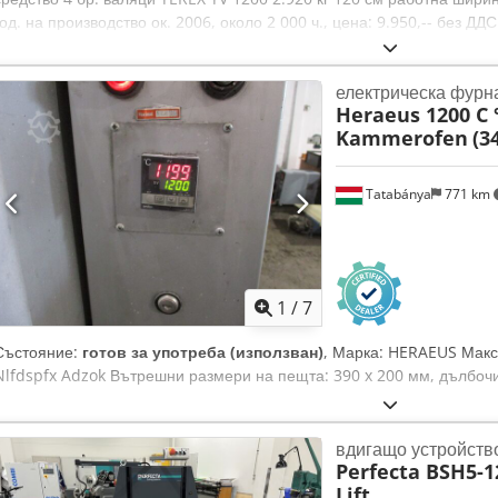
год. на производство ок. 2006, около 2 000 ч., цена: 9.950,-- без ДДС
производство ок. 2006, около 2 000 ч., цена: 9.950,-- без ДДС Dced
kW, год. на производство 2010, 1.213 ч., цена: 11.900,-- без ДДС Вал
електрическа фурн
производство ок. 2007, 1.727 ч., цена: 10.900,-- без ДДС Възможна е
Heraeus 1200 C 
Kammerofen
(3
Tatabánya
771 km
1
/
7
Състояние:
готов за употреба (използван)
, Марка: HERAEUS Макс
Nlfdspfx Adzok Вътрешни размери на пещта: 390 x 200 мм, дълбоч
вдигащо устройство
Perfecta BSH5-1
Lift