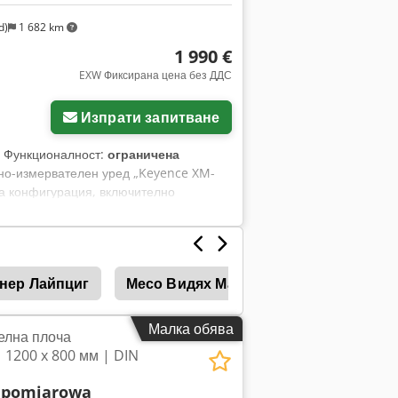
d)
1 682 km
1 990 €
EXW Фиксирана цена без ДДС
Изпрати запитване
, Функционалност:
ограничена
тно-измервателен уред „Keyence XM-
та конфигурация, включително
но устройство, което може да има
ото не е в изправно състояние.
о време на нашето работно време.
ожно е осигуряването на подходяща
нер Лайпциг
Месо Видях Машина
Месо
П
по заявка! Преди изпращане или
овече информация, разбира се, можете
Малка обява
елна плоча
 1200 x 800 мм | DIN
a pomiarowa