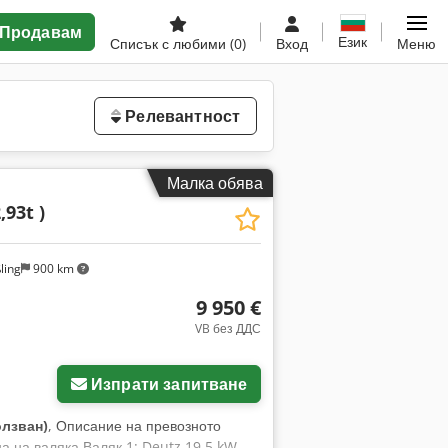
Продавам
Език
Списък с любими
(0)
Вход
Меню
Релевантност
Малка обява
,93t )
ling
900 km
9 950 €
VB без ДДС
Изпрати запитване
олзван)
, Описание на превозното
а на валяка Валяк 1: Deutz 19,5 kW,