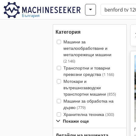
България
Категория
Машини за
металообработване и
металорежещи машини
(2 146)
Транспортни и товарни
превозни средства
(1 166)
Мотокари и
вътрешнозаводски
транспортни машини
(855)
Машини за обработка на
дърво
(779)
Хранителна техника
(300)
Покажи още
Детайли на машината