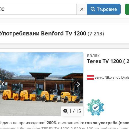
Търсене
Употребявани Benford Tv 1200
(7 213)
валяк
Terex
TV 1200 ( 2
Sankt Nikolai ob Draß
1
/
15
Година на производство:
2006
, състояние:
готов за употреба (изп
средство 4 бр. валяци TEREX TV 1200 2.920 кг 120 см работна ширин