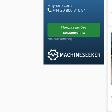
Научете сега
+44 20 806 810 84
продавам без
комисионна
*на обява/месец