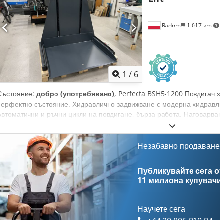
Radom
1 017 km
1
/
6
Състояние:
добро (употребявано)
, Perfecta BSH5-1200 Повдигач з
перфектно състояние. Хидравлично задвижване с модерна хидравли
Автоматични и ръчни цикли на повдигане, бърза работа. Натоварван
x 1350 мм. Документация включена. Dodpfx Aozmu Dhjdzjck
Незабавно продаване
Публикувайте сега от
11 милиона купувач
Научете сега