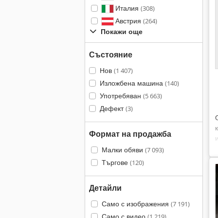
Италия
(308)
Австрия
(264)
Покажи още
Състояние
Нов
(1 407)
Изложбена машина
(140)
Употребяван
(5 663)
Дефект
(3)
Формат на продажба
Малки обяви
(7 093)
Търгове
(120)
Детайли
Само с изображения
(7 191)
Само с видео
(1 219)