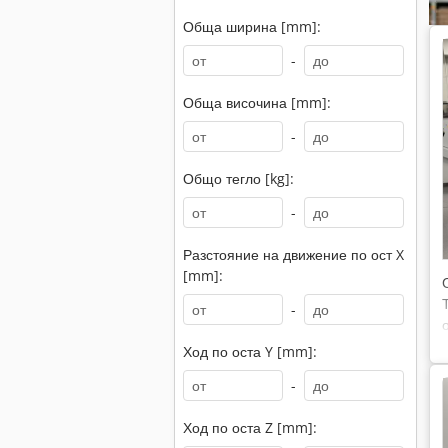
Обща ширина [mm]:
-
Обща височина [mm]:
-
Общо тегло [kg]:
-
Разстояние на движение по ост X
[mm]:
-
Ход по оста Y [mm]:
-
Ход по оста Z [mm]: