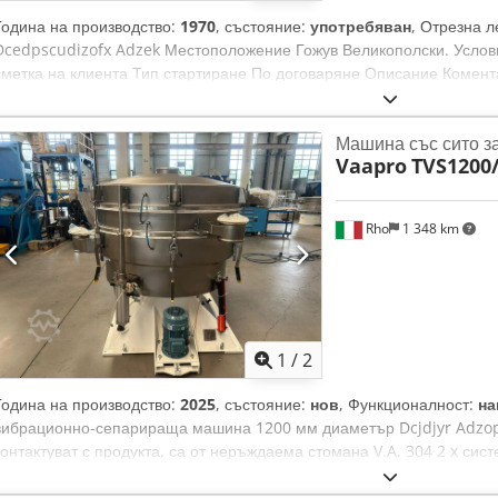
Година на производство:
1970
, състояние:
употребяван
, Отрезна 
Dcedpscudizofx Adzek Местоположение Гожув Великополски. Услови
сметка на клиента Тип стартиране По договаряне Описание Комент
зазъбен нож, диаметър на колелото 1200 мм, механично регулируе
подаването както на лентата, така и на колелетата, плоска повърхно
Машина със сито з
необходимост от анкероване. Важно: машината има възможност за 
Vaapro
TVS1200
нова електроинсталация, напълно готова за работа, ширина на лен
гума на колелата не е необходима регенерация.
Rho
1 348 km
1
/
2
Година на производство:
2025
, състояние:
нов
, Функционалност:
на
вибрационно-сепарираща машина 1200 мм диаметър Dcjdjyr Adzopfx
контактуват с продукта, са от неръждаема стомана V.A. 304 2 x сист
Пневматично повдигащо устройство