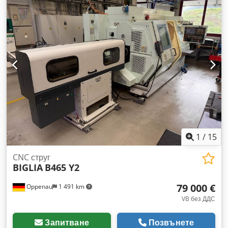
МАШИНАТА Е ПОДЛОЖЕНА НА СЛЕДНИТЕ РЕМОНТНИ
ДЕЙНОСТИ: Подмяна на ремъка на главния шпиндел
Подмяна на ремъка на задния шпиндел Подмяна на
лагерите и зъбните колела на задвижването Подмяна на
спирачката на задния шпиндел Подмяна на винта на ос X1
Подмяна на винта на ос Z2 Подмяна на скоростната кутия
на задвижващите мотори Подмяна на вентилатора на
задвижващите мотори Подмяна на релета Подмяна на
хидравличните филтри Подмяна на хидравличните филтри
Подмяна на светофара Подмяна на керамичните
уплътнения Проверка на задвижването в Fanuc Проверка
на задвижването Betatron Подмяна на батериите Подмяна
на въздушните маркучи Подмяна на контролния панел
1
/
15
Подмяна на превключвателя за запалване Подмяна на
ремъка на стружкоотделителя Подмяна на лентата на
CNC струг
стружкоотделителя
BIGLIA
B465 Y2
79 000 €
Oppenau
1 491 km
VB без ДДС
Запитване
Позвънете