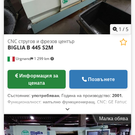
ЗАБЕЛЕЖКА: РЕМОНТ НА ЛИНИЯТА НА ВРЪТКА НА
ШПИНДЕЛА И МОТОРИЗАЦИЯТА НА РЕВОЛВЕРНАТА
ГЛАВА; СМЯНА НА РЕМЪКА НА ШПИНДЕЛОВИЯ МОТОР
1
/
5
CNC стругов и фрезов център
BIGLIA
B 445 S2M
Urgnano
1 299 km
Информация за
Позвънете
цената
Състояние:
употребяван
, Година на производство:
2001
,
Функционалност:
напълно функциониращ
, CNC: GE Fanuc
Series 18i –T Максимален обработваем диаметър от прът:
45 мм Максимална обработваема дължина: 200 мм
Малка обява
Максимален диам. при дообработка: 160 мм ГЛАВЕН
ШПИНДЕЛ Максимални обороти: 4000 об/мин Нос
шпиндел: ASA 5" Шпинделов отвор: 56 мм Вътрешен