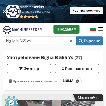
Machineseeker
Към приложението
Безплатно в магазина
Продавам
Търсене
Употребявани Biglia B 565 Ys
(27)
Филтър
Релевантност
BIGLIA
Премахни всички филтри
Малка обява