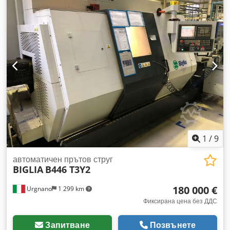
на отвора на шпиндела: Ø49 мм Dodpfxozlfqvs Adpjkr
Максимална скорост на въртене: ±3500 об./мин. Дигитално
отчитане.
1
/
9
автоматичен прътов струг
BIGLIA
B446 T3Y2
180 000 €
Urgnano
1 299 km
Фиксирана цена без ДДС
Запитване
Позвънете