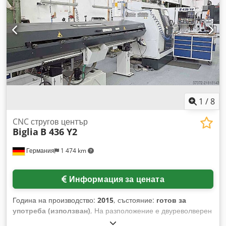
ОСЕВИ МОТОРИЗИРАНИ ГЛАВИ РАЗНООБРАЗНИ
СТАЦИОНАРНИ ДЪРЖАЧИ НА ИНСТРУМЕНТИ
СТРУЖКОИЗХВЪРГАЧ КОМПЛЕКТНА ДОКУМЕНТАЦИЯ
МАШИНАТА Е В ПЕРФЕКТНО СЪСТОЯНИЕ ГОДИНА НА
ПРОИЗВОДСТВО: 1995
1
/
8
CNC стругов център
Biglia
B 436 Y2
Германия
1 474 km
Информация за цената
Година на производство:
2015
, състояние:
готов за
употреба (използван)
, На разположение е двуреволверен
и двувретенен стругов център Biglia, включително