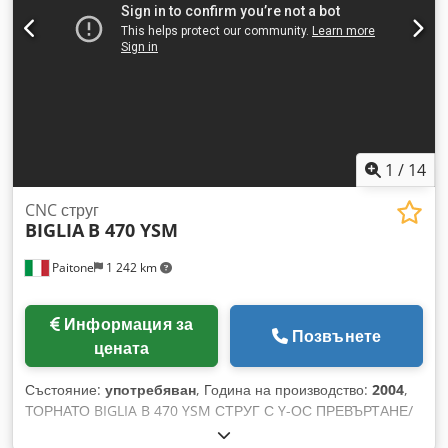
1
/
14
CNC струг
BIGLIA
B 470 YSM
Paitone
1 242 km
Информация за
Позвънете
цената
Състояние:
употребяван
, Година на производство:
2004
,
ТОРНАТО BIGLIA B 470 YSM СТРУГ С Y-ОС ПРЕВЪРТАНЕ/
КОНТРАВРЪТАНЕ ДВЕ МОТОРИЗИРАНИ КУЛИ CNC