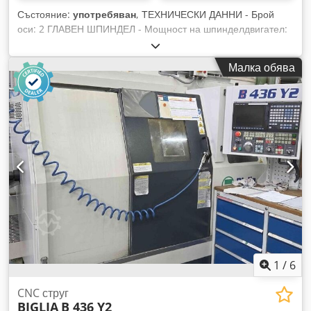
Състояние:
употребяван
, ТЕХНИЧЕСКИ ДАННИ - Брой
оси: 2 ГЛАВЕН ШПИНДЕЛ - Мощност на шпинделдвигател:
15 [kW] - Обороти на шпиндела: 5000 [об/мин] - Макс.
диаметър на прът: 45 [мм] - Макс. обработваема дължина:
Малка обява
560 [мм] - Макс. диаметър на патрона на главния шпиндел:
220 [мм] РЕВОЛВЕРНА ГЛАВА - Брой позиции: 12 - Ход X/Z:
170 / 560 [мм] ЕЛЕКТРОЗАХРАНВАНЕ - Захранващо
напрежение: 400 [V] ТЕГЛО И РАЗМЕРИ - Заета площ: 4240
x 2000 [мм] - Височина на машината: 1900 [мм] - Тегло на
машината: 4200 [кг] ОБОРУДВАНЕ Dkedpfx Adouhaf Sjpsr -
Управление: Fanuc 21i-TB - Резервоар за охлаждаща
течност - Стружкоотвод - Устройство за измерване на
инструменти
1
/
6
CNC струг
BIGLIA
B 436 Y2