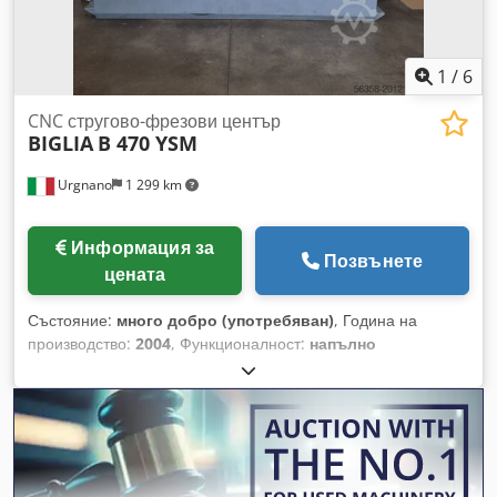
1
/
6
CNC стругово-фрезови център
BIGLIA
B 470 YSM
Urgnano
1 299 km
Информация за
Позвънете
цената
Състояние:
много добро (употребяван)
, Година на
производство:
2004
, Функционалност:
напълно
функциониращ
, CNC: GE Fanuc, серия 18i-TB КАПАЦИТЕТ
НА ОСНОВНИЯ ШПИНДЕЛ Макс. диаметър на
обработвания детайл от прътов материал: 83 мм Макс.
диаметър на обработвания детайл от заготовка: 200 мм
Макс. дължина на обработка: 300 мм Макс. диаметър на
въртене: 200 мм Разстояние между двата конуса на