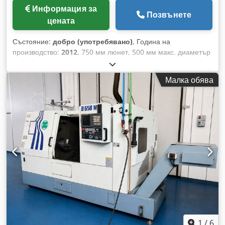
Информация за
Позвънете
цената
Състояние:
добро (употребявано)
, Година на
производство:
2012
, 750 мм люнет, 500 мм макс. диаметър
на обработка, Dsdpfxoxqyg Ns Adpskr 1300 мм макс.
дължина на струговане, основен шпиндел 3000 обр/мин, 65
Малка обява
мм проходен отвор на шпиндела, фрезоване до 8 000 обр/
мин, 20 kW, C ос: 0,001 градуса, Y ос: -90/+120 мм, 40
позиции инструментален магазин (ATC), скорост на
фрезоване 4 000 обр/мин, шпинделни мотори 30 kW,
управление FANUC 31i, 3-челюстен силажен патронник,
транспортьор за стружки, охлаждане, измервател за
инструмент, уловител на детайли, захранващо устройство
(барфийд).
1
/
6