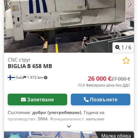
1
/
6
CNC струг
BIGLIA
B 658 MB
26 000 €
Salo
1 972 km
27 000 €
FCA Фиксирана цена без ДДС
Запитване
Позвънете
Състояние:
добро (употребявано)
, Година на
производство:
2004
, Функционалност:
напълно
функциониращ
, диаметър на струговане над напречната
шейна:
600 мм
, дължина на струговане:
670 мм
, диаметър
Малка обява