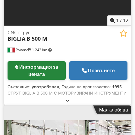
1
/
12
CNC струг
BIGLIA
B 500 M
Paitone
1 242 km
Информация за
Позвънете
цената
Състояние:
употребяван
, Година на производство:
1995
,
СТРУГ BIGLIA B 500 M С МОТОРИЗИРАНИ ИНСТРУМЕНТИ
Dedpfx Adjy A Eanepekr ДИАМ. АВТОЦЕНТРИРАЩ
ПАТРОН: 210 мм МАКС. ДИАМЕТЪР НА ОБРАБОТВАНЕ ОТ
Малка обява
ШИНА: 70 мм МАКС. ОБРАБОТВАЕМА ДЪЛЖИНА: 500 мм
ХОДОВЕ: X: 220 мм Z: 500 мм Y (заден центр): 600 мм
АКСЕСОАРИ: 2 НАКЛОНЯЕМИ МОТОРИЗИРАНИ ГЛАВИ,
МАРКА ALBERTI 2 РАДИАЛНИ МОТОРИЗИРАНИ ГЛАВИ 3