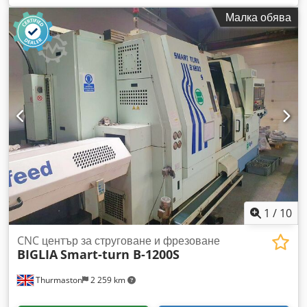
периферия. Мощност на шпиндела: 11kW/11kW, обороти:
Малка обява
7000 об/мин, проход на щанга: 36-37,5 мм, макс. диаметър
на струговане: 100 мм, макс. дължина на струговане: 140
мм, позиции за инструменти: 2×12, ход по Y: +/-25 мм, ход
по X/Z: 85 мм/300 мм, бърз ход: 15 м/мин, габарити X/Y/Z:
ок. 3700/1450/1900 мм, тегло: ок. 5000 кг, управление:
Mitsubishi M730 с редактор, работни часове: ок. 47000 ч.
Включва штанцен товарач FMB turbo 3-36, охлаждаща
система Knoll KF10 с 700 л резервоар, въздухоочистваща
единица и обширен пакет затягащи цанги и инструменти.
Налична е документация. Възможен оглед на място.
Очаква се да бъде налична от октомври 2026 г. Dkodpfxjy H
I E Us Adpjr
1
/
10
CNC център за струговане и фрезоване
BIGLIA
Smart-turn B-1200S
Thurmaston
2 259 km