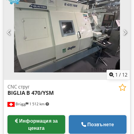
1
/
12
CNC струг
BIGLIA
B 470/YSM
Brügg
1 512 km
Информация за
Позвънете
цената