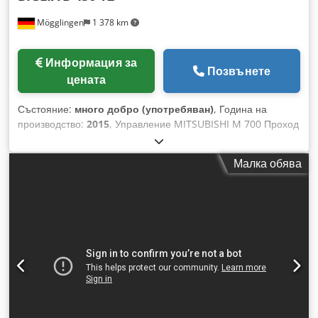
Mögglingen
1 378 km
Информация за
Позвънете
цената
Състояние:
много добро (употребяван)
, Година на
производство:
2015
, Управление MITSUBISHI M 700 Проход
на прът: 37,5 мм 2 x 12-позиционни револверни глави с
задвижвани инструменти 2 x C-ос 2 x Y-ос Основен/
Малка обява
контрашпиндел Автоматичен подавател на пръти FMB
turbo 3-36 Система за филтрация на охлаждащата течност
Knoll KF 10 Транспортьор за стружки Измервателна сонда
Renishaw Dsdpfx Aey I Diledpekr Устройство за изземване
на готови детайли Транспортьорна лента за готови детайли
Въздушен филтър 2 x цангови патрони Държачи за
инструменти и цанги