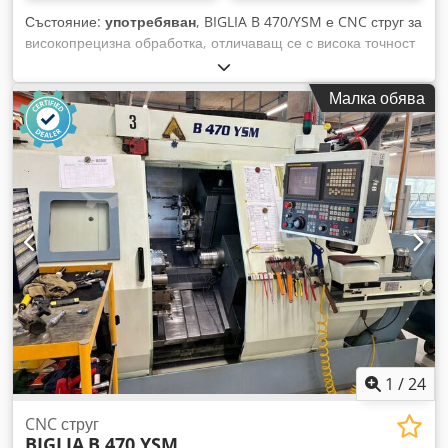
Състояние:
употребяван
, BIGLIA B 470/YSM е CNC струг за
високопрецизна обработка, отличаващ се с висока точност
и надеждност. Характеристики: диаметър на струговане
210 мм, диаметър на пръта 65 мм, дължина на струговане
Малка обява
300 мм, Y-ос 110 мм; два револверни сала (2) с по 12
позиции и 12 задвижвани инструмента на револвер.
Основни данни: максимална скорост на въртене 4000 об./
мин; мощност на контрашпиндел 11 kW; мощност на
шпинделния мотор 26 kW; захранване 50 Hz, 3 x 400 V;
тегло на машината приблизително 6150 кг; време на
включване 74 536 часа, експлоатационно време 24 651
часа, работно време 8588 часа. Допълнително оборудване:
подаващо устройство LNS HYDROBAR SPRINT. Осигурява
тесни толеранси; подходящ за автомобилната индустрия,
авиацията, медицинската техника, часовниковата
индустрия и производството на машини. Djdpezqbh Iefx
Adpskr
1
/
24
CNC струг
BIGLIA
B 470 YSM