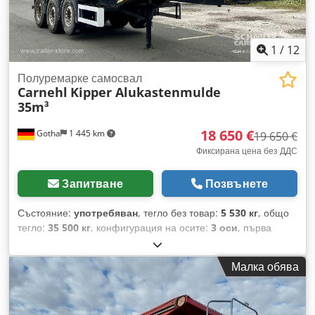
1
/
12
Полуремарке самосвал
Carnehl
Kipper Alukastenmulde
35m³
18 650 €
Gotha
1 445 km
19 650 €
Фиксирана цена без ДДС
Запитване
Позвънете
Състояние:
употребяван
, тегло без товар:
5 530 кг
, общо
тегло:
35 500 кг
, конфигурация на осите:
3 оси
, първа
регистрация:
07/2019
, дължина на товарното пространство:
8 200 мм
, ширина на товарното пространство:
2 300 мм
,
Малка обява
височина на товарното пространство:
1 900 мм
, обем на
товарното пространство:
35 m³
, окачване:
въздух
, размер
на гумата:
385/65 R22,5
, цвят:
сребърен
, Година на