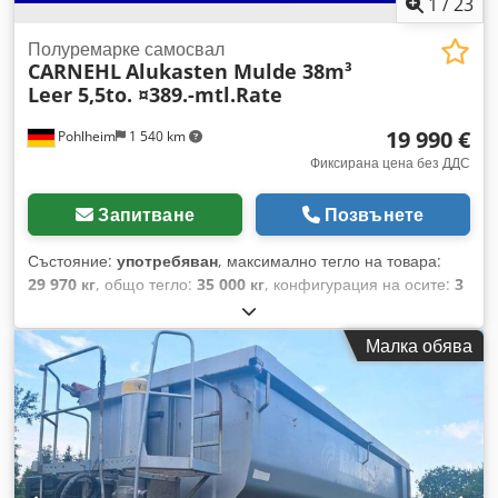
1
/
23
Полуремарке самосвал
CARNEHL
Alukasten Mulde 38m³
Leer 5,5to. ¤389.-mtl.Rate
19 990 €
Pohlheim
1 540 km
Фиксирана цена без ДДС
Запитване
Позвънете
Състояние:
употребяван
, максимално тегло на товара:
29 970 кг
, общо тегло:
35 000 кг
, конфигурация на осите:
3
оси
, първа регистрация:
07/2019
, дължина на товарното
пространство:
8 300 мм
, ширина на товарното
Малка обява
пространство:
2 310 мм
, височина на товарното
пространство:
1 970 мм
, обем на товарното пространство:
38 m³
, Оборудване:
ABS
, НОМЕР НА ПРЕВОЗНОТО
СРЕДСТВО: 2977 ----* Външно оборудване: * Рама от
стомана * Задна врата с уплътнение, монтирана отгоре *
Допълнителни заключващи механизми за задната врата *
Работна платформа с стълба за изкачване * Покривало,