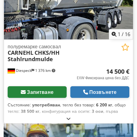
Платформа Оси SAF Алуминиеви джанти Alcoa Предпазна
греда, сгъваема Възможни са грешки. Crodpfx Anjzp
Nbasujf
1
/
16
полуремарке самосвал
CARNEHL
CHKS/HH
Stahlrundmulde
14 500 €
Diespeck
1 376 km
EXW Фиксирана цена без ДДС
Запитване
Позвънете
Състояние:
употребяван
, тегло без товар:
6 200 кг
, общо
тегло:
38 500 кг
, конфигурация на осите:
3 оси
, първа
регистрация:
06/2017
, следващ преглед (TÜV):
03/2027
,
дължина на товарното пространство:
7 350 мм
, ширина на
товарното пространство:
2 340 мм
, височина на товарното
пространство:
1 460 мм
, обем на товарното пространство: