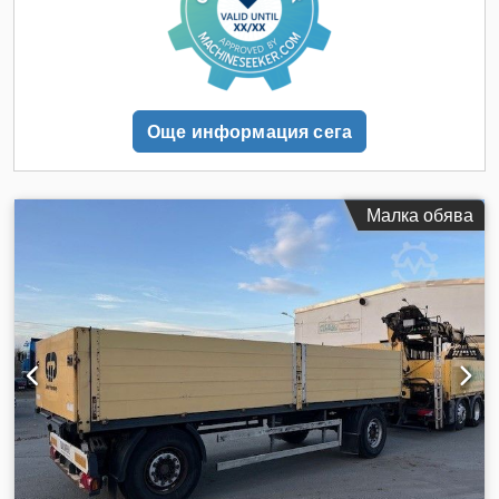
телефонни запитвания и WhatsApp, моля: * Първи
собственик * Собствено тегло: приблизително 4720 кг *
Алуминиева платформа * Стоманена рама * Оси Daimler
със спирачки на дискове * Гуми: 385/65 R22,5 * Дълбочина
на протектора: 6/6, 5/5, 6/12 мм Crsdpszdm Sfefx Anusf
Възможни са грешки и предварителна продажба.
Още информация сега
Малка обява