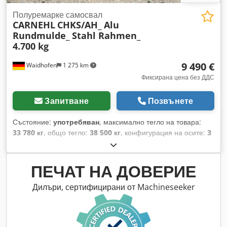
Полуремарке самосвал
CARNEHL
CHKS/AH_ Alu
Rundmulde_ Stahl Rahmen_
4.700 kg
9 490 €
Waidhofen
1 275 km
Фиксирана цена без ДДС
Запитване
Позвънете
Състояние:
употребяван
, максимално тегло на товара:
33 780 кг
, общо тегло:
38 500 кг
, конфигурация на осите:
3
оси
, първа регистрация:
06/2009
, следващ преглед (TÜV):
02/2027
, обща ширина:
2 550 мм
, обща височина:
2 970
мм
, Оборудване:
ABS
, Поради огромния брой фишинг и
ПЕЧАТ НА ДОВЕРИЕ
спам имейли, заявки по електронна поща ще бъдат
обработвани само ако посочите ВАЛИДНИЯ СИ
Дилъри, сертифицирани от Machineseeker
ТЕЛЕФОНЕН НОМЕР! За съжаление, не можем да
обработваме заявки по електронна поща, ако не е посочен
телефонен номер! Благодарим за разбирането! За