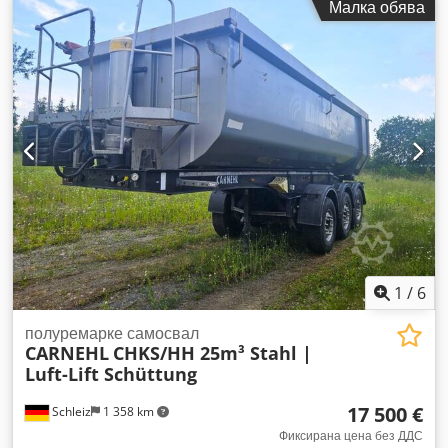
Малка обява
стоманена конструкция, система за повдигане с въздух,
наклонен борд. Codpfxjzgy Eqo Anuorf
1
/
6
полуремарке самосвал
CARNEHL
CHKS/HH 25m³ Stahl |
Luft-Lift Schüttung
17 500 €
Schleiz
1 358 km
Фиксирана цена без ДДС