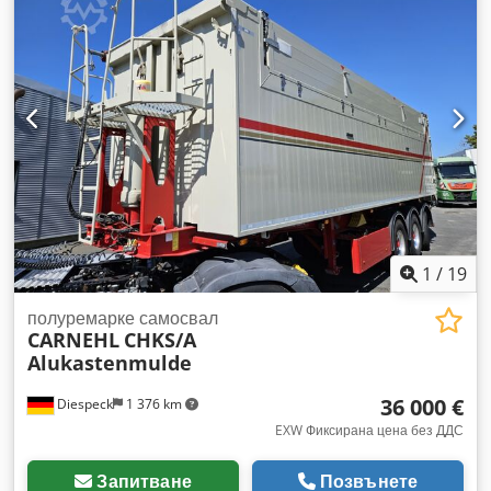
1
/
19
полуремарке самосвал
CARNEHL
CHKS/A
Alukastenmulde
36 000 €
Diespeck
1 376 km
EXW Фиксирана цена без ДДС
Запитване
Позвънете