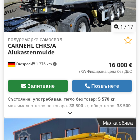
1
/
17
полуремарке самосвал
CARNEHL
CHKS/A
Alukastenmulde
16 000 €
Diespeck
1 376 km
EXW Фиксирана цена без ДДС
Запитване
Позвънете
Състояние:
употребяван
, тегло без товар:
5 570 кг
,
максимално тегло на товара:
38 500 кг
, общо тегло:
38 500
кг
, конфигурация на осите:
3 оси
, първа регистрация:
10/2014
, следващ преглед (TÜV):
07/2027
, дължина на
Малка обява
товарното пространство:
7 800 мм
, ширина на товарното
пространство:
2 320 мм
, височина на товарното
пространство:
1 800 мм
, обем на товарното пространство: