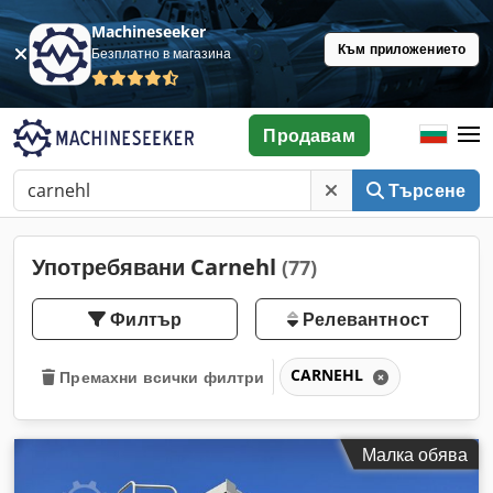
Machineseeker
Към приложението
Безплатно в магазина
Продавам
Търсене
Употребявани Carnehl
(77)
Филтър
Релевантност
CARNEHL
Премахни всички филтри
Малка обява