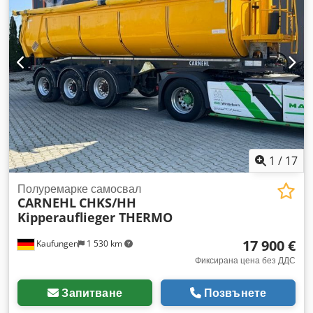
32 m³
, размер на гумата:
385/65 R22,5
, междуосие:
1 310
мм
, цвят:
сребърен
, Оборудване:
ABS
, Барабанен
спирачен механизъм EBS (електронна спирачна система)
Товароносимост 32 930 кг Пневматично окачване с
повдигаща функция Шнеков транспортьор за зърно
Плъзгащ се покрив Платформа Оси BPW Алуминиеви
джанти Сгъваем подрамник Хидравлична система за
повдигане и спускане Cjdpfx Ajzp Ew Rjnujrf Възможни са
грешки.
1
/
17
Полуремарке самосвал
CARNEHL
CHKS/HH
Kipperauflieger THERMO
17 900 €
Kaufungen
1 530 km
Фиксирана цена без ДДС
Запитване
Позвънете