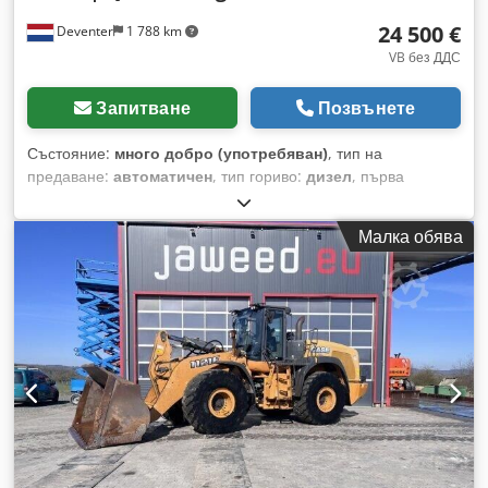
24 500 €
Deventer
1 788 km
VB без ДДС
Запитване
Позвънете
Състояние:
много добро (употребяван)
, тип на
предаване:
автоматичен
, тип гориво:
дизел
, първа
регистрация:
06/2016
, Година на производство:
2016
,
часове на работа:
2 058 h
, Оборудване:
кабина
, =
Малка обява
Допълнителни опции и аксесоари = - Затворена кабина -
Радио/CD плейър = Забележки = CASE 21F XT челен
товарач, произведен през 2016 г., с едва 2058 работни
часа. Този компактен и мощен челен товарач е произведен
в Германия и е в отлично състояние, с редовна поддръжка.
Машината е готова за работа и е идеална за извършване
на земляни работи, в селското стопанство, за рециклиране,
полагане на настилки и за използване в дворове.
Машината е оборудвана с хидравличен бързосменяем
механизъм и допълнителна хидравлична функция отпред.
Това позволява лесното използване на различни прикачни