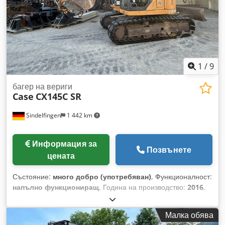
1
/
9
багер на вериги
Case
CX145C SR
Sindelfingen
1 442 km
Информация за
Позвънете
цената
Състояние:
много добро (употребяван)
, Функционалност:
напълно функциониращ
, Година на производство:
2016
,
часове на работа:
11 500 h
, * 11 500 работни часа *
Работно тегло: 15 700 кг Dcedpfx Afsy Rm H Ejpek *
Малка обява
Мощност на двигателя: 77 kW * Гумирани вериги