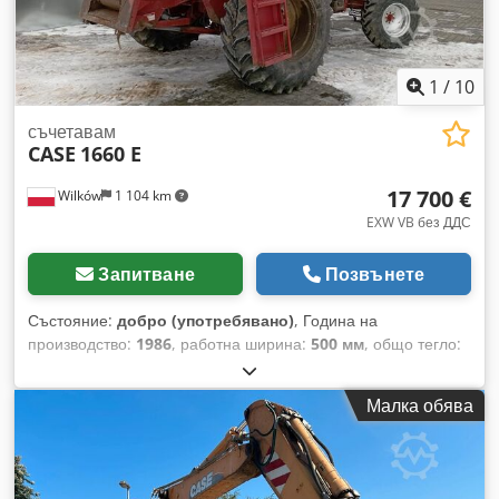
1
/
10
съчетавам
CASE
1660 E
17 700 €
Wilków
1 104 km
EXW VB без ДДС
Запитване
Позвънете
Състояние:
добро (употребявано)
, Година на
производство:
1986
, работна ширина:
500 мм
, общо тегло:
12 500 кг
, номер на машина/превозно средство:
017128
,
CASE IH 1660 axial flow Dcodpfxevr Dxps Afpek Марка:
Малка обява
Case IH Модел: 1660 Година: 1987 Мото часове: 3 300 ч
Широчина на хедера: 5,00 м Оборудване от различен тип:
сламорезачка, разхвърляч на слама