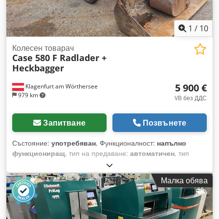
1
/
10
Колесен товарач
Case 580 F Radlader +
Heckbagger
5 900 €
Klagenfurt am Wörthersee
979 km
VB без ДДС
Запитване
Позвънете
Състояние:
употребяван
, Функционалност:
напълно
функциониращ
, тип на предаване:
автоматичен
, тип
гориво:
дизел
, експлоатационно тегло:
7 500 кг
,
конфигурация на осите:
4x2
, първа регистрация:
10/1977
,
Малка обява
Година на производство:
1977
, Оборудване:
хидравлика
,
Технически изправен Dcedpst S Idrofx Afpok