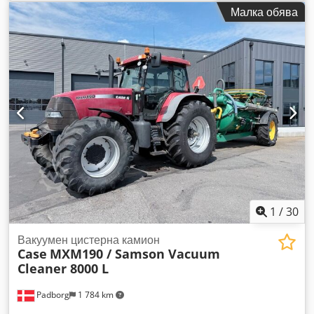
приблизително 8600. Година на производство: 1988.
Малка обява
Преден навесен механизъм. Преден извод за задвижване
на прикачно оборудване. Скоростна кутия: 30 км/ч. Цена:
24 500,00 евро, без ДДС. Местоположение: не е посочено.
Dsdpfx Afszdmutspeck
1
/
30
Вакуумен цистерна камион
Case
MXM190 / Samson Vacuum
Cleaner 8000 L
Padborg
1 784 km