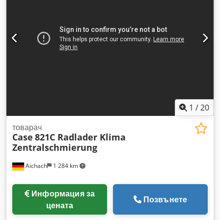
1
/
20
товарач
Case
821C Radlader Klima
Zentralschmierung
Aichach
1 284 km
Информация за
Позвънете
цената