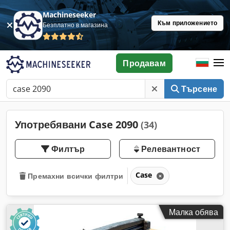
Machineseeker
Към приложението
Безплатно в магазина
Продавам
Търсене
Употребявани Case 2090
(34)
Филтър
Релевантност
Case
Премахни всички филтри
Малка обява