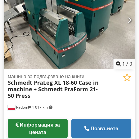
1
/
9
машина за подвързване на книги
Schmedt PraLeg XL 18-60 Case in
machine
+ Schmedt PraForm 21-
50 Press
Radom
1 017 km
Информация за
Позвънете
цената