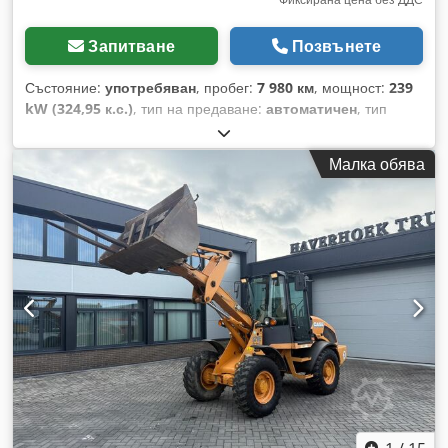
Запитване
Позвънете
Състояние:
употребяван
, пробег:
7 980 км
, мощност:
239
kW (324,95 к.с.)
, тип на предаване:
автоматичен
, тип
гориво:
дизел
, цвят:
жълт
, първа регистрация:
01/2013
,
Година на производство:
2013
, Оборудване:
климатик
, =
Малка обява
Допълнителни опции и аксесоари = - Климатик - Радио -
Сервоусилвател на волана - Слънцезащитен сенник =
Бележки = +++Тегло: 24 000 кг; км/ч+++ +++4x4+++ +++Гуми
26,5xR25 90%+++ +++Работни светлини+++
+++Амортисьори+++ +++Преден диференциал с блокаж+++
+++Кофа 3,6 куб.м+++ +++Везна+++ - Общи данни: - -
Двигател: Case - Скоростна кутия: автоматична - Общо
места: 1 - - Безопасност: - - Камера за задно виждане - -
Кабина: - - Климатик - Вентилаторни дюзи - - Екстериор: - -
Сервоусилвател на волана - Слънцезащитен сенник -
Врата на водача Dcsdpfxsy Hu U As Afpek - - Аудио,
комуникация, електроника: - - Радио - - Друго: - Размери на
машината: Дължина 8,95 м; Ширина 3 м; Височина 3,57 м
Гуми: Предна ос Около 70%; Задна ос Около 70% - -