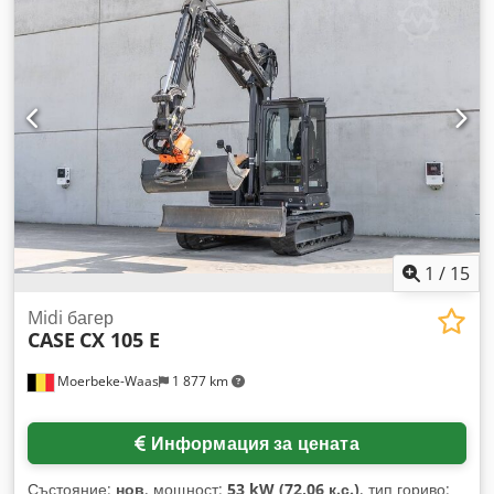
144 к.с. Номинални обороти: 2 200 об/мин Брой цилиндри:
6 Работен обем: 7 480 cm³ Увеличение на въртящия
момент: 51,3 Задвижване на всички колела
1
/
15
Midi багер
CASE
CX 105 E
Moerbeke-Waas
1 877 km
Информация за цената
Състояние:
нов
, мощност:
53 kW (72,06 к.с.)
, тип гориво: