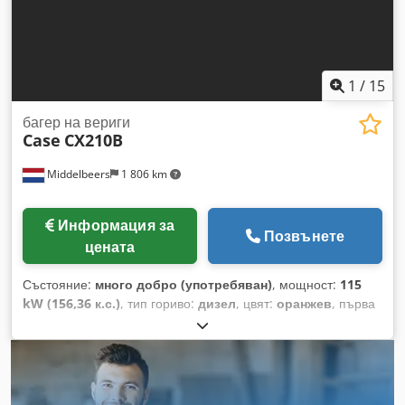
Работно тегло: 35,5 тона. Dcsdozp Rm Ropfx Afpok
1
/
15
багер на вериги
Case
CX210B
Middelbeers
1 806 km
Информация за
Позвънете
цената
Състояние:
много добро (употребяван)
, мощност:
115
kW (156,36 к.с.)
, тип гориво:
дизел
, цвят:
оранжев
, първа
регистрация:
07/2013
, Година на производство:
2012
,
часове на работа:
15 109 h
, Обща информация Моделна
година: 2012 Сериен номер: DCH210R5NCEAH2500
Техническа информация Брой цилиндри: 4 Собствено
тегло: 22 600 kg Функционалност Работна ширина: 300 cm