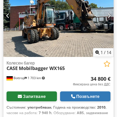
1
/
14
Колесен багер
CASE
Mobilbagger WX165
34 800 €
Bottrop
1 703 km
Фиксирана цена без ДДС
Запитване
Позвънете
Състояние:
употребяван
, Година на производство:
2010
,
часове на работа:
7 940 h
, Оборудване:
ABS, задвижване