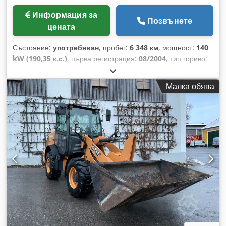
Информация за
Позвънете
цената
Състояние:
употребяван
, пробег:
6 348 км
, мощност:
140
kW (190,35 к.с.)
, първа регистрация:
08/2004
, тип гориво:
дизел
, Година на производство:
2004
, Производител: Case
Модел: MXM190 / Samson Вакуумна цистерна 8000 L
Малка обява
Година: 2004 Състояние: Добро Сериен номер:
ACM231045 Реф. №: 8084 Дата на регистрация: КС: 190
Работни часове: 6348 Трансмисия: Пълна powershift 19+6
Резервоар за дизел: 1 Капацитет на резервоара: 400 L
Радио: ? Въздушна седалка: ? Спирачки: Мокри дискови
спирачки Размер на гумите: 600/65R25 + 650/75R38 -
520/70R34 Остатъчен грайфер: 60% 90% - 40% Кутия с
инструменти: ? Хидравлична система: ? Производител на
цистерната: Samson Обем на цистерната: 8000 L
Високонапорна помпа: 2 x HPP Дебит на високонапорната
помпа: 122 л/мин - 130 bar Вакуум помпа: Samson
Dcjdpfjynq Dbjx Afpok Дистанционно управление: ?