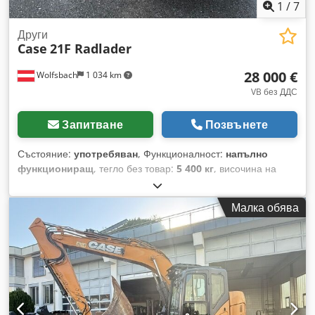
1
/
7
Други
Case
21F Radlader
28 000 €
Wolfsbach
1 034 km
VB без ДДС
Запитване
Позвънете
Състояние:
употребяван
, Функционалност:
напълно
функциониращ
, тегло без товар:
5 400 кг
, височина на
повдигане:
2 490 мм
, Година на производство:
2014
, часове
на работа:
2 081 h
, обща дължина:
5 550 мм
, строителна
Малка обява
височина:
2 500 мм
, тип задвижване:
Diesel Motor
,
строителна ширина:
1 950 мм
, Друго Djdpewlxgaefx Afpeck
Клас на скорост: 25 Техническо състояние: нормално
Състояние на батерията: нормално