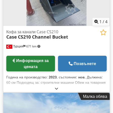
1
/
4
Кофа за канали Case CS210
Case
CS210 Channel Bucket
Турция
671 km
Информация за
Позвънете
цената
Година на производство:
2023
, състояние:
нов
, Дължина:
60 см Подходящ за: строителни машини Обем на товарния
отсек: 500 л Гаранция: 6 месеца Dcjdpopq Tbuefx Afpjk
Малка обява