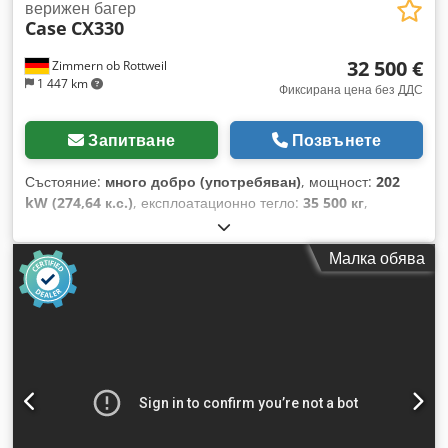
верижен багер
Case
CX330
32 500 €
Zimmern ob Rottweil
1 447 km
Фиксирана цена без ДДС
Запитване
Позвънете
Състояние:
много добро (употребяван)
, мощност:
202
kW (274,64 к.с.)
, експлоатационно тегло:
35 500 кг
,
състояние на веригата:
70 процент
, Година на
производство:
2006
, часове на работа:
9 139 h
,
Малка обява
Оборудване:
климатик
, CASE CX330 Година на
производство: 2006 Работни часове: 9139 часа Затворена
кабина Климатик Радио Централизирана смазочна система
Стандартно рамо Стрела: 3,30 м Пълна хидравлична
система (за чук, грайфер, ножица) Бързосменящо
устройство OQ80 1 кофа – 800 мм ширина 1 грайфер –
работи, необходим е ремонт Ходова част – около 70% в
добро състояние Опорни плочи – 600 мм ширина Двигател
Isuzu с 202 kW CE Транспортни размери: 10,8 x 3 x 3,40 м