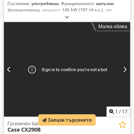
Състояние:
употребяван
, Функционалност:
напълно
функциониращ
, мощност:
145 kW (197,14 к.с.)
, тип
гориво:
дизел
, цвят:
злато
, експлоатационно тегло:
18 000
кг
, Година на производство:
2000
, часове на работа:
8 000
Малка обява
h
, Оборудване:
кабина, климатик, централизирана
система за смазване
, Case 821C челен товарач Година на
производство: 2000 8 000 ч. 145 kW около 18 000 кг
Климатик Централно смазване Гуми 23,5R25 Dedpfxjy Uxt
Ss Afpjck
1
/
17
Запази търсенето
Гусеничен багер CASE CX290B
Case
CX290B