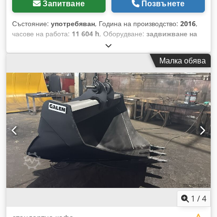
Запитване
Позвънете
Състояние:
употребяван
, Година на производство:
2016
,
часове на работа:
11 604 h
, Оборудване:
задвижване на
всички колела
, обаждане (Контакт · Телефон · Мобилен ·
WhatsApp) * Case 921F челeн товарач 4x4 задвижване на
Малка обява
всички колела * Отопление / Климатик * Година на
производство: 2016 * Сер. номер (FIN):
FNH921F1NGHE12139 * kW: 190 * Собствено тегло: 19680
кг * Общо тегло: 21600 кг * Работни часове: 11604 *
Налични 3 броя * Цена при запитване Dcsdpekq Amfefx
Afpsk * Всички данни са без гаранция
1
/
4