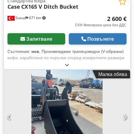
стандартна кофа
Case
CX165 V Ditch Bucket
2 600 €
Susuz
671 km
EXW Фиксирана цена без ДДС
Запитване
Позвънете
Състояние:
нов
, Произвеждаме трапецовидни (V-образни)
кофи, изработени по поръчка според конкретните размери
на вашия канал. Dcsdpfx Aown E A Hofpjk
Малка обява