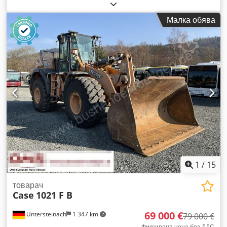
на всички колела
, CASE Мобилен багер Тип: WX165
(Хидравличен багер) Номер на одобрение на типа: N211
Малка обява
Производител на двигателя: Case Мощност на двигателя:
105 kW Работни часове: 7940 часа Максимално допустимо
общо тегло: 18 000 кг Транспортна дължина: 8,19 м
Транспортна ширина: 1,91 м Транспортна височина: 2,89 м
Цвят: Жълт - Управление с джойстик - Преден хидравличен
планк - Камера С удоволствие ще ви подпомогнем и в
областта на финансирането/лизинга чрез нашите
партньори. Dcodpfxezripce Afpek Всички данни са без
гаранция. Запазваме си правото на промени и грешки.
1
/
15
товарач
Case
1021 F B
69 000 €
Untersteinach
1 347 km
79 000 €
Фиксирана цена без ДДС