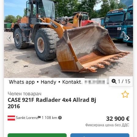
(Roadliner) * Хидравличен бързосменник * Климатик
1
/
15
Челен товарач
CASE
921F Radlader 4x4 Allrad Bj
2016
32 900 €
Sankt Lorenz
1 108 km
Фиксирана цена без ДДС