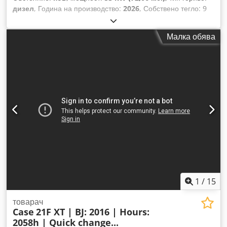
дизел
, Година на производство:
2026
, Собствено тегло: 9
780 кг. Dcedpfjzrrw Ajx Afpok За повече информация се
обърнете към отдела за продажби на KEY-TEC.
Малка обява
1
/
15
товарач
Case
21F XT | BJ: 2016 | Hours:
2058h | Quick change...