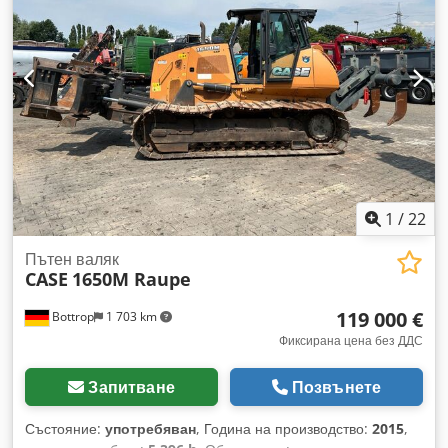
1
/
22
Пътен валяк
CASE
1650M Raupe
119 000 €
Bottrop
1 703 km
Фиксирана цена без ДДС
Запитване
Позвънете
Състояние:
употребяван
, Година на производство:
2015
,