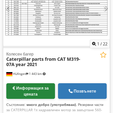
различни дълбочини, 1,00 м + 0,50 м * Нови гуми ... Радио,
Chodpfezadcbsx Af Dea
задвижване на всички колела, климатик, система за бърза
смяна, употребяван автомобил, дизелов двигател,
включително ДДС.
1
/
22
Колесен багер
Caterpillar
parts from CAT M319-
07A year 2021
Hüfingen
1 443 km
Информация за
Позвънете
цената
Състояние:
много добро (употребяван)
, Резервни части
за CATERPILLAR 1x хидравличен мотор за завъртане 560-