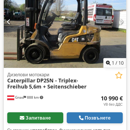
1
/
10
Дизелови мотокари
Caterpillar
DP25N - Triplex-
Freihub 5,6m + Seitenschieber
10 990 €
Gnas
888 km
VB без ДДС
Запитване
Позвънете
Състояние:
употребяван
, Функционалност:
напълно