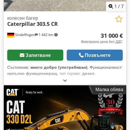
1
/
7
колесен багер
Caterpillar
303.5 CR
31 000 €
Sindelfingen
1 442 km
Фиксирана цена без ДДС
Запитване
Позвънете
Състояние:
много добро (употребяван)
, Функционалност:
напълно функциониращ
, тип гориво:
дизел
,
експлоатационно тегло:
3 580 кг
, Година на производство:
2020
, часове на работа:
2 434 h
, Оборудване:
гумени
Малка обява
вериги
, * 2434 часа * Двигател: Cat C1.7 * Мощност на
двигателя: 24,8 kW * Емисионна степен: EU етап V *
Работно тегло: 3580 кг * Размери (транспортна дължина:
4800 мм - транспортна ширина: 1780 мм - транспортна
височина: 2480 мм) * Къс заден мост (ECR – Extended
Compact Radius) * Пропорционална допълнителна
хидравлика * Система за бърза смяна на