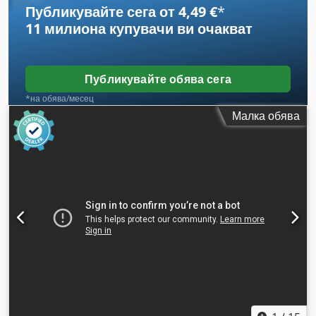
Публикувайте сега от 4,49 €
*
продажба е запазено Рекламите и логата на фирмите по
11 милиона купувачи
ви очакват
машините може да са били дигитално обработени на
снимките Cjdpfxev S Nrhj Af Djha
Публикувайте обява сега
*на обява/месец
Малка обява