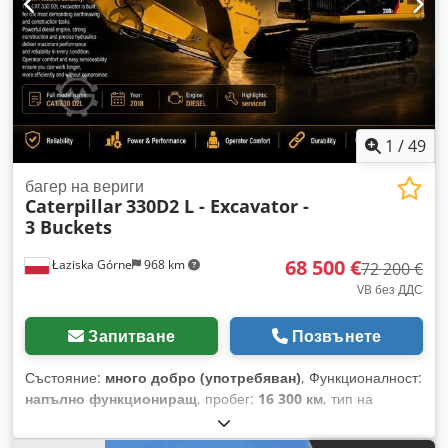
приспособленията Chsdezrthvepfx Af Doa
1
/
49
багер на вериги
Caterpillar
330D2 L - Excavator -
3 Buckets
68 500 €
Łaziska Górne
968 km
72 200 €
VB без ДДС
Запитване
Позвънете
Състояние:
много добро (употребяван)
, Функционалност:
напълно функциониращ
, пробег:
16 300 км
, тип на
предаване:
хидростатичен
, тип гориво:
дизел
, общо
тегло:
30 800 кг
, тегло без товар:
30 800 кг
, височина на