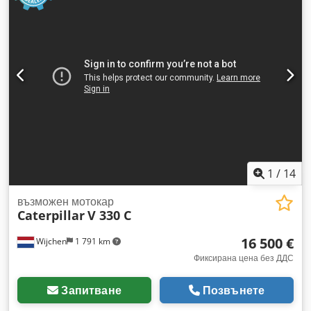
1
/
14
възможен мотокар
Caterpillar
V 330 C
16 500 €
Wijchen
1 791 km
Фиксирана цена без ДДС
Запитване
Позвънете