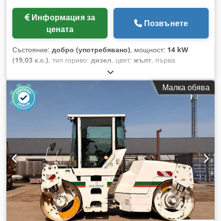
Информация за
Позвънете
цената
Състояние:
добро (употребявано)
, мощност:
14 kW
(19,03 к.с.)
, тип гориво:
дизел
, цвят:
жълт
, първа
регистрация:
03/2006
, Година на производство:
2006
,
часове на работа:
5 484 h
, Моделна година: 2006
Малка обява
Задвижване: Верижно Брой цилиндри: 3 Тегло без товар: 1
720 кг Техническо състояние: добро Външен вид: добър
Chsdpfxew Hpqrj Af Dea Цена: По запитване Сериен
номер: JBB00645 Моля, свържете се с Ернст ван Хек за
повече информация.