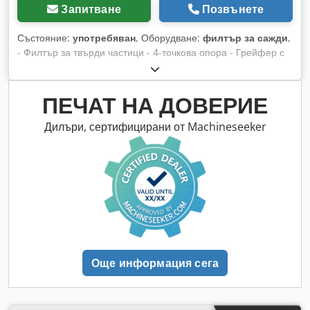
опции за плащане 🔄 Обмисляте други варианти за
Запитване
Позвънете
оборудване? Предлагаме полезни инструменти и ресурси
за всички собственици и оператори на оборудване – лесно
Състояние:
употребяван
, Оборудване:
филтър за сажди
,
достъпни на нашата платформа.
- Филтър за твърди частици - 4-точкова опора - Грейфер с
ротор - 11 740 работни часа Окачване: Хидравлично
Codpsy Srd Esfx Af Djha
ПЕЧАТ НА ДОВЕРИЕ
Дилъри, сертифицирани от Machineseeker
Още информация сега