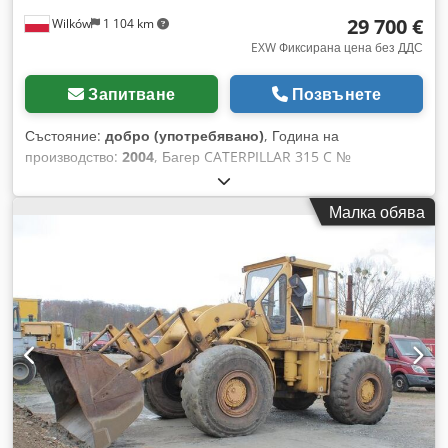
юридически лица Доставка и изкупуване възможни по всяко
29 700 €
Wilków
1 104 km
време за всичко от индустриалния сектор Tess van den
Boom
EXW Фиксирана цена без ДДС
Запитване
Позвънете
Състояние:
добро (употребявано)
, Година на
производство:
2004
, Багер CATERPILLAR 315 C №
CAT0315CTANF00406, 83 kW, година 2004 Csdpfoydnxbex
Af Djha
Малка обява