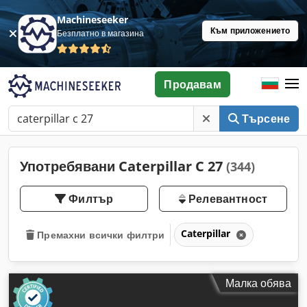
Machineseeker
Към приложението
Безплатно в магазина
Продавам
Търсене
Употребявани Caterpillar C 27
(344)
Филтър
Релевантност
Caterpillar
Премахни всички филтри
Малка обява