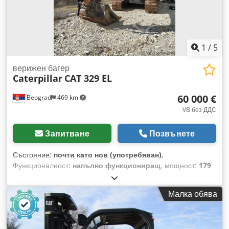
1
/
5
верижен багер
Caterpillar
CAT 329 EL
60 000 €
Beograd
469 km
VB без ДДС
Запитване
Позвънете
Състояние:
почти като нов (употребяван)
,
Функционалност:
напълно функциониращ
, мощност:
179
kW (243,37 к.с.)
, обем на кофата:
2,6 m³
, Година на
производство:
2010
, номер на машина/превозно средство:
Малка обява
CAT0329ECTST00255
, ОТЛИЧНО СЪСТОЯНИЕ Chsdpszkq
Dfsfx Af Dsa