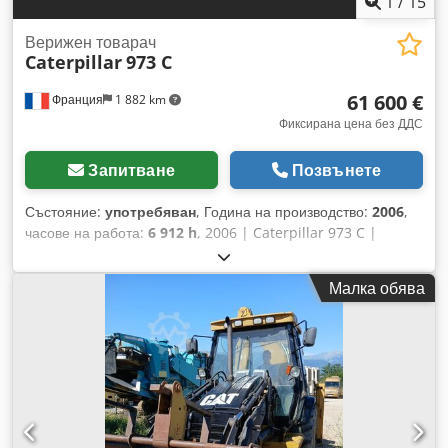
1
/
15
Верижен товарач
Caterpillar
973 C
61 600 €
Франция
1 882 km
Фиксирана цена без ДДС
Запитване
Позвънете
Състояние:
употребяван
, Година на производство:
2006
,
часове на работа:
6 912 h
, 2006 | Caterpillar 973 C |
Верижен челен товарач | 6912 работни часа 📍
Местоположение: Франция 🚛 Доставка до Ваш адрес –
Малка обява
Използвайте нашия калкулатор за транспортни разходи! 💰
Купете сега за 61 600 EUR или направете оферта.
Плащане при доставка е възможно срещу малка такса
(подлежи на одобрение)* 👷‍♂️ Инспектиран от независим
експерт 36 инспекционни точки: 27 одобрени ✅ 8 с
несъвършенства ℹ️ 1 с проблем ⚠️ 📌 Коментар на
инспектора: Машината е в общо добро състояние, има
корозия по различни каросерийни елементи.