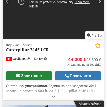
Допълнителна информация За повече информация се
свържете с Ernst van Hek.
1
/
15
верижен багер
Caterpillar
314E LCR
44 000 €
Швейцария
1 434 km
48 800 €
Фиксирана цена без ДДС
Запитване
Позвънете
Състояние:
употребяван
, Година на производство:
2015
,
часове на работа:
9 583 h
, 2015 | Caterpillar 314E LCR |
Използван верижен багер | 9583 работни часа 📍
Местоположение: Швейцария 🚛 Възможна доставка до
Малка обява
вашата дестинация – използвайте нашия калкулатор за