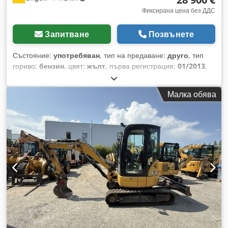
Производител на кофи за багери и специални
Фиксирана цена без ДДС
приспособления Произведено в Турция
Запитване
Позвънете
Състояние:
употребяван
, тип на предаване:
друго
, тип
гориво:
бензин
, цвят:
жълт
, първа регистрация:
01/2013
,
клас емисии:
няма
, окачване:
друго
, Година на
производство:
2013
, часове на работа:
3 700 h
, кабина на
Малка обява
шофьора:
друго
, * Кофа Cjdpfx Afezrzf As Dsha * Вилка за
товарене ... употребяван автомобил, включително ДДС.