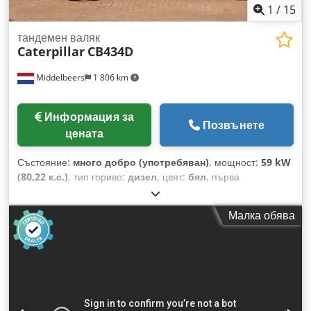
1
/
15
тандемен валяк
Caterpillar
CB434D
Middelbeers
1 806 km
Информация за
Позвънете
цената
Състояние:
много добро (употребяван)
, мощност:
59 kW
(80,22 к.с.)
, тип гориво:
дизел
, цвят:
бял
, първа
регистрация:
04/2005
, Година на производство:
2005
,
часове на работа:
3 310 h
, Обща информация Година на
Малка обява
производство: 2005 Сериен номер: CATCB434LCNH00390
Техническа информация Брой цилиндри: 4 Работен обем
на двигателя: 4 400 cc Задвижване: Колесно Собствено
тегло: 7 500 kg Функционално Работна ширина: 150 cm
Състояние Техническо състояние: Много добро Визуално
състояние: Много добро Повреди: Няма Chsdpfxjyzz E Rj Af
Dja Финансова информация Цена: По запитване