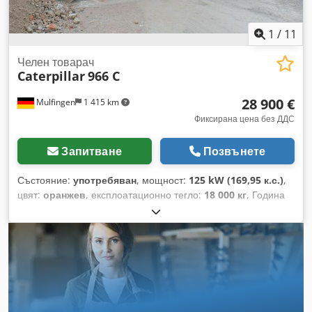
1
/
11
Челен товарач
Caterpillar
966 C
28 900 €
Mulfingen
1 415 km
Фиксирана цена без ДДС
Запитване
Позвънете
Състояние:
употребяван
, мощност:
125 kW (169,95 к.с.)
,
цвят:
оранжев
, експлоатационно тегло:
18 000 кг
, Година
на производство:
1975
, Оборудване:
кабина
, Мощност/
Двигател: 10 500 см³ Ходова част: Колела Кабина за
водача: Кабина Прикачни устройства: Кофа ID: 118060
Незабавно готов за работа 170 к.с. 6 цилиндъра 18 000 кг
Линк към видео в YouTube: Разполагаме постоянно с голям
избор от употребявани машини на склад. Повече от нашето
предлагане ще откриете на Необвързваща оферта,
продажба само на фирми, правото на грешки и междинна