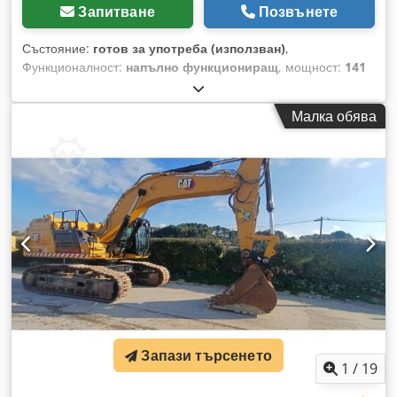
Запитване
Позвънете
Състояние:
готов за употреба (използван)
,
Функционалност:
напълно функциониращ
, мощност:
141
kW (191,71 к.с.)
, обем на кофата:
1,6 m³
, Година на
производство:
2005
, номер на машина/превозно средство:
Малка обява
CAT 0325CCCRB01219
, Готов за употреба Cedpfx Afoylatys
Dsha
Запази търсенето
1
/
19