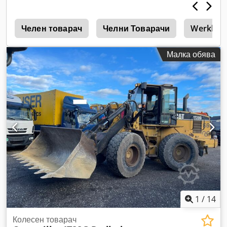
а
Челен товарач
Челни Товарачи
Werklust
Малка обява
1
/
14
Колесен товарач