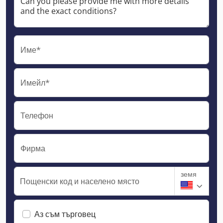
Име*
Имейл*
Телефон
Фирма
земя
Пощенски код и населено място
Аз съм търговец