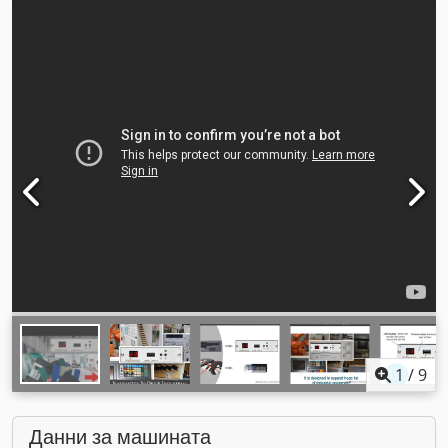
1
/
9
Данни за машината