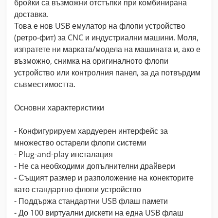
бройки са възможни отстъпки при комбинирана
доставка.
Това е нов USB емулатор на флопи устройство
(ретро-фит) за CNC и индустриални машини. Моля,
изпратете ни марката/модела на машината и, ако е
възможно, снимка на оригиналното флопи
устройство или контролния панел, за да потвърдим
съвместимостта.
Основни характеристики
- Конфигурируем хардуерен интерфейс за
множество остарели флопи системи
- Plug-and-play инсталация
- Не са необходими допълнителни драйвери
- Същият размер и разположение на конекторите
като стандартно флопи устройство
- Поддържа стандартни USB флаш памети
- До 100 виртуални дискети на една USB флаш