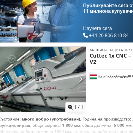
Вакуумната помпа е включена към офертата. За повече информация
Публикувайте сега от
цена, моля, свържете се с нас.
11 милиона купувач
Научете сега
+44 20 806 810 84
машина за рязане 
Cuttec
1x CNC –
V2
Hajdúböszörmény
6
Заявете о
1
/
1
Състояние:
много добро (употребяван)
, Година на производство:
функциониращ
, обща ширина:
1 800 мм
, обща дължина:
5 000 мм
Ефективна работна ширина 1650 мм, дължина на работния прозор