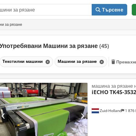
Търсене
и за рязане
Употребявани Машини за рязане
(45)
Текстилни машини
Машини за рязане
Премахн
машина за рязане 
iECHO
TK4S-353
Zuid-Holland
1 876