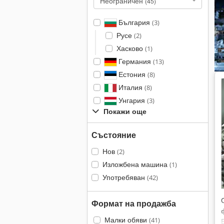
Неограничен
(45)
България
(3)
Русе
(2)
Хасково
(1)
Германия
(13)
Естония
(8)
Италия
(8)
Унгария
(3)
Покажи още
Състояние
Нов
(2)
Изложбена машина
(1)
Употребяван
(42)
Формат на продажба
Малки обяви
(41)