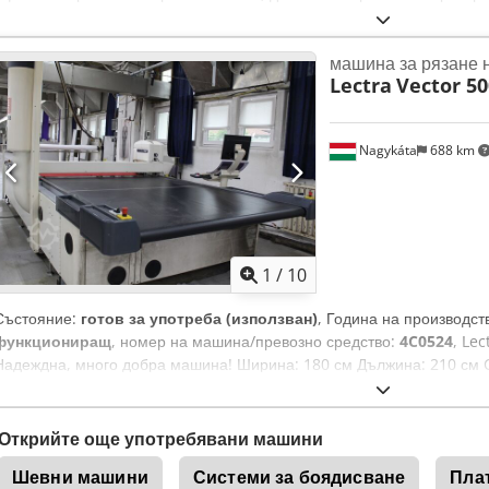
6000 мм. Конструкция: стационарна машина за рязане с линейно вод
ускорение на масата. Безчеткови серво мотори с въртящ момент
машина за рязане 
7 Ultimate. Dsdjywzkxopfx Afqeck 1 Машина за полагане: Ръчно по
Lectra
Vector 50
Включително система за контрол на ръба и автоматизация. Захранв
осъществява чрез управление със серво мотор, монтажът се извър
Nagykáta
688 km
1
/
10
Състояние:
готов за употреба (използван)
, Година на производст
функциониращ
, номер на машина/превозно средство:
4C0524
, Le
Надеждна, много добра машина! Ширина: 180 см Дължина: 210 см
Sex Afqsck
Открийте още употребявани машини
Шевни машини
Системи за боядисване
Пла