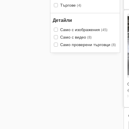
Търгове
(4)
Детайли
Само с изображения
(45)
Само с видео
(8)
Само проверени търговци
(8)
ни Плат
Плат
Kuris
Машина За Рязане