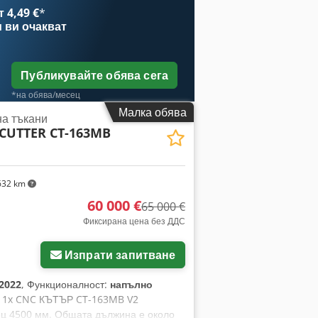
, технически детайли, видеа или
 4,49 €
*
и
ви очакват
Публикувайте обява сега
*на обява/месец
Малка обява
на тъкани
 CUTTER CT-163MB
32 km
60 000 €
65 000 €
Фиксирана цена без ДДС
ще снимки
Изпрати запитване
2022
, Функционалност:
напълно
, 1x CNC КЪТЪР CT-163MB V2
ец 4500 мм. Общата дължина е около