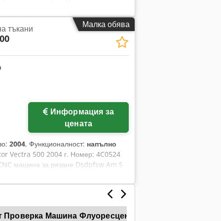
ене в X и Y посока за високо
 OMRON. Операционна система Windows
Малка обява
на тъкани
даване на полагащата количка.
00
ането на машината за рязане се
шва върху CNC кътъра.
Информация за
цената
во:
2004
, Функционалност:
напълно
ctor Vectra 500 2004 г. Номер: 4C0524
 CNC машина за рязане Dsdpfsw Am S
т Проверка Машина Флуоресцентни Плат Рязане Таблиц