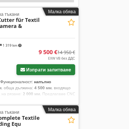
Малка обява
на тъкани
utter für Textil
Kamera &
1 319 km
9 500 €
14 950 €
EXW VB без ДДС
Изпрати запитване
, Функционалност:
напълно
м
, обща дължина:
4 500 мм
, входящо
 на рязане:
2 000 мм
, Предлагаме CNC
л и кожа. Със съответната система за
и дизайни и да се изрязват с висока
Малка обява
на тъкани
x I Duofx Afqock
omplete Textile
ding Equ