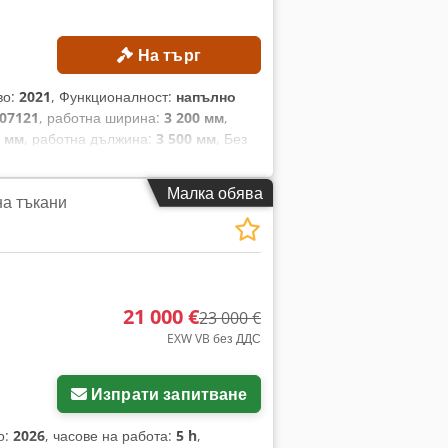
На търг
во:
2021
, Функционалност:
напълно
07121
, работна ширина:
3 200 мм
,
 мм
, работна дължина:
3 500 мм
, Без
ожена цена! ТЕХНИЧЕСКИ ДАННИ
лиа, материали за етикети, текстил,
Малка обява
на тъкани
риложение: рязане на текстил. Работна
 работна скорост: 1500 мм/с. ДЕТАЙЛИ
 V. Честота на мрежата: 50/60 Hz.
x Ajzpxg Eefqsck - Захранван
Инструмент с щифт - Камерна система -
станция с компютър и софтуер
21 000 €
23 000 €
EXW VB без ДДС
Изпрати запитване
о:
2026
, часове на работа:
5 h
,