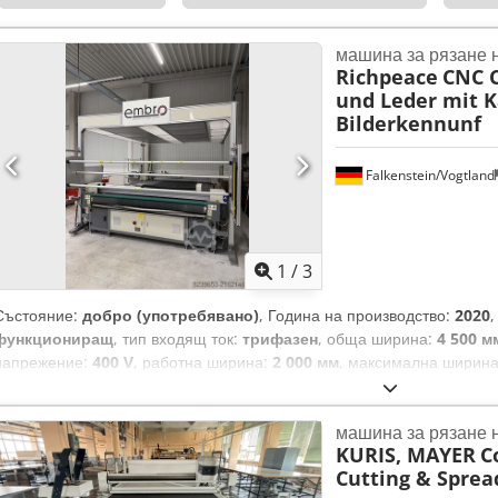
машина за рязане 
Richpeace
CNC C
und Leder mit 
Bilderkennunf
Falkenstein/Vogtland
1
/
3
Състояние:
добро (употребявано)
, Година на производство:
2020
функциониращ
, тип входящ ток:
трифазен
, обща ширина:
4 500 м
напрежение:
400 V
, работна ширина:
2 000 мм
, максимална ширина
режеща машина с камерно управление за единично рязане на тексти
обработка на изображения могат по избор да се разпознават форми 
машина за рязане 
точност. Машината е малко използвана и работи безупречно! Dedpjy
KURIS, MAYER
C
Cutting & Sprea