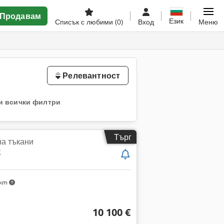
Продавам
Език
Списък с любими
(0)
Вход
Меню
Релевантност
и всички филтри
Търг
на тъкани
2
 km
10 100 €