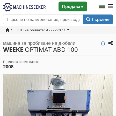
Продавам
Търсене
/ ... / ID на обявата: A22227877
машина за пробиване на дюбели
WEEKE
OPTIMAT ABD 100
Година на производство
2008