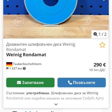
Пневматично опъване на лентите. Скорост на
шлифовъчната лента 18 м/сек. Скорост на транспортната
лента 9/20 м/мин. Брой шлифовъчни блокове: 1.
Декларация за съответствие CE, номинална обща мощност
21 kW. Височина на обработка 160 мм. Машината
разполага с два долни работни вала. Транспортната лента
е разположена отгоре. Csdpefxpbmofx Ahljrf
1
/
2
Диамантен шлифовъчен диск Weinig
Rondamat
Weinig
Rondamat
290 €
Tauberbischofsheim
1 437 km
VB без ДДС
Запитване
Позвънете
Състояние:
употребяван
, Шлифовъчен диск за Weinig
Rondamat или подобни машини за заточване Codpfx Ajzry
A Hjhlerf Технически данни: - Номер на производителя:
930, Състояние: Като нов - Грапавост: D 151 - Диаметър: