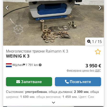
1
/
15
Многолистови триони Raimann K 3
WEINIG
K 3
3 950 €
Wijchen
1 791 km
Фиксирана цена без ДДС
Запитване
Позвънете
Състояние:
употребяван
, обща дължина:
2 300 мм
, обща
ширина:
1 600 мм
, обща височина:
1 450 мм
, Цвят: Син
Тегло: 2000 кг - Документация: Не е налична - CE
сертификат: Не е наличен - Сериен номер: 19031 -