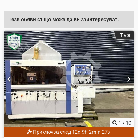
Тези обяви също може да ви заинтересуват.
Търг
1
/
10
Приключва след
12
d
9
h
2
min
25
s