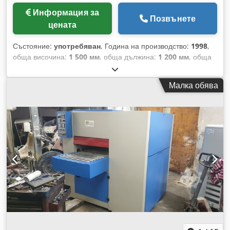
Информация за
Позвънете
цената
Състояние:
употребяван
, Година на производство:
1998
,
обща височина:
1 500 мм
, обща дължина:
1 200 мм
, обща
ширина:
110 мм
, Цвят: Бежов Crsdpfxjzry Ive Ahlsf
Собствено тегло: 750 кг Цена: По запитване - Година на
Малка обява
производство: 1998 - Налична документация: Не - Наличен
CE знак: Да - Наличен CE сертификат: Не - Сериен номер:
84915 - Управление: Конвенционално - Транспортни
размери: 1200 мм x 110 мм x 1500 мм (д x ш x в) -
Транспортно тегло [кг]: 750 кг - Транспортни опаковки
[брой]: 1 Финансова информация ДДС: Посочената цена е
без включен ДДС ДДС/Данък върху добавената стойност:
ДДС, който може да бъде приспаднат за предприемачи
Доставка и приемане на стари машини са възможни по
всяко време за всички продукти от индустриалния сектор
Лукас ван Росум