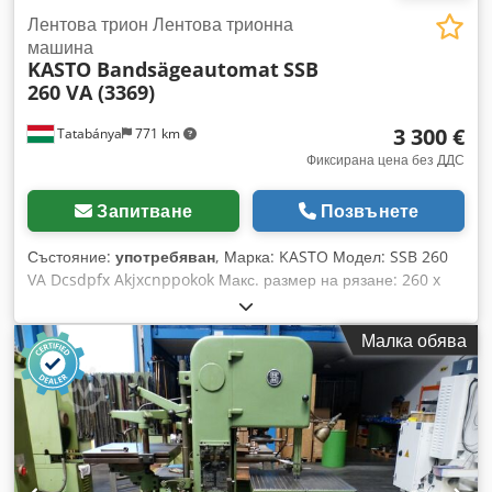
Лентова трион Лентова трионна
машина
KASTO Bandsägeautomat
SSB
260 VA (3369)
3 300 €
Tatabánya
771 km
Фиксирана цена без ДДС
Запитване
Позвънете
Състояние:
употребяван
, Марка: KASTO Модел: SSB 260
VA Dcsdpfx Akjxcnppokok Макс. размер на рязане: 260 x
260 мм / Диаметър: 260 мм Тегло: 1915 кг
Малка обява