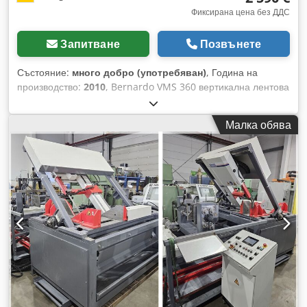
Фиксирана цена без ДДС
Запитване
Позвънете
Състояние:
много добро (употребяван)
, Година на
производство:
2010
, Bernardo VMS 360 вертикална лентова
машина. Отлично състояние, използвана като учебна
машина – малко работни часове. Вертикалните лентови
Малка обява
триони от серията VMS са подходящи за рязане на почти
всички режещи материали (напр. стомана, пластмаса,
цветни метали, цветни сплави и др.). Те намират основно
приложение в общото производство, при изработката на
инструменти и приспособления за производство на щанци
и режещи инструменти. Ширина на рязане: 355 mm
Височина на рязане: 230 mm Работна височина: 960 mm
Скорост на рязане: 20 - 90 m/min Дължина на лентовото
острие: 2840 mm Ширина на лентовото острие: 3 – 16 mm
Размер на масата: 500 x 400 mm Мощност на мотора: 0,75
kW Dcodpovutxdefx Akkok Устройство за заваряване на
ленти: 2,4 kVA Размери на машината (Д x Ш x В): 940 x 560
x 1850 mm Тегло около: 250 kg Стандартно оборудвана с