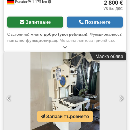
2 800 €
Frasdorf
1 175 km
VB без ДДС
Запитване
Позвънете
Състояние:
много добро (употребяван)
, Функционалност:
напълно функциониращ
, Метална лентова трионa със
заваръчно устройство за трионни ленти. Задвижващ мотор
с две скорости, безстепенно регулируеми. Dedpfx Akswt
Малка обява
Sgvskock
Запази търсенето