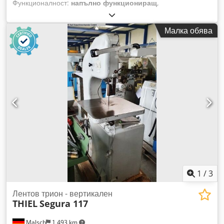
Функционалност:
напълно функциониращ
,
Електрозахранване 400V, 1,5 kW Диаметър на ролките: 400
мм Дължина на лентата мин./макс.: 2900/3000 мм
Малка обява
Височина на рязане: 190 мм Dcedpfjittnljx Akkok Маса с
възможност за наклоняване Размери (ШxВxД): 1000 x 1970
x 730 мм Тегло приблизително: 350 кг
1
/
3
Лентов трион - вертикален
THIEL
Segura 117
Malsch
1 493 km