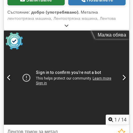
Състояние:
добро (употребявано)
, Метална
лентоотрязна машина, Лентоотрязна машина, Лентова
трион, Вертикална лентова трион - Производител: Mössner
Rekord, вертикална лентова трион тип SM/420 с устройство
Малка обява
за заваряване на лентове - Максимална ширина на рязане:
400 мм - Максимална височина на рязане: 230 мм -
Мощност на двигателя: 1,1/1,7 kW - Напрежение: 380 V, 50
Hz, 4,6 / 3,6 A - Лентов трион: дължина 3150 до 3260 мм
Dcodehvtciopfx Akkok - Скорост на лентовия трион:
регулируема - Работна маса: накланяема по 2 оси -
Устройство за заваряване на лентове: Ideal BSO - Размери:
940/750/H1850 мм - Тегло: 548 кг
1
/
14
Лентов трион за метал