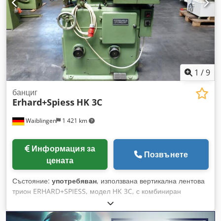
1
/
9
банциг
Erhard+Spiess
HK 3C
Waiblingen
1 421 km
Информация за
Позвънете
цената
Състояние:
употребяван
, използвана вертикална лентова
трион ERHARD+SPIESS, модел HK 3C, с комбиниран
механизъм за пили. Издаденост: 300 мм. Dcjdpfswkuytox
Akkek С вградено устройство за заваряване на лентове от