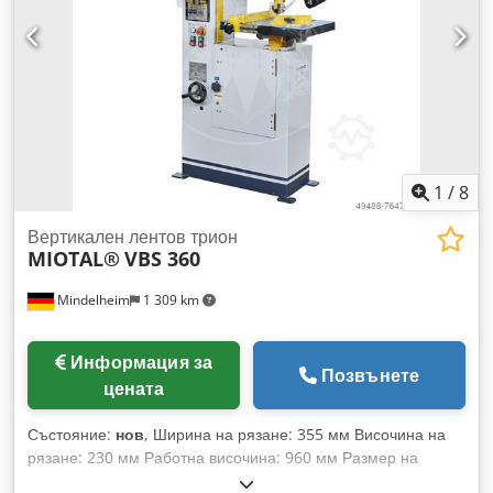
валиден ДДС номер. Продуктът се предлага до
разпродажба. Посетете нашия онлайн магазин и
разгледайте и другите ни оферти. Dodpfx Akewcp Rkjkock
Посочените имена на фирми и търговски марки са
собственост на техните притежатели и са използвани само
за идентификация и описание на продуктите. Възможни са
отклонения от техническите данни, както и грешки в
описанието на артикула, за които запазваме правото за
корекция.
1
/
8
Вертикален лентов трион
MIOTAL®
VBS 360
Mindelheim
1 309 km
Информация за
Позвънете
цената
Състояние:
нов
, Ширина на рязане: 355 мм Височина на
рязане: 230 мм Работна височина: 960 мм Размер на
масата: 500 x 400 мм Безстепенно регулируема скорост на