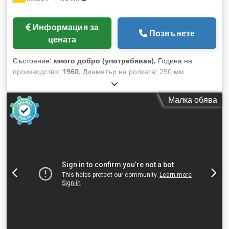
Информация за
Позвънете
цената
Състояние:
много добро (употребяван)
, Година на
производство:
1960
, Диаметър на ролката: 250 мм
Изнесение: 3380 мм Изнесение: 500 мм Dcsdjzd Hgcepfx
Akkek Скорост на рязане: 15 – 900 м/мин Размери на
Малка обява
работната повърхност: 600 x 600 мм Обща необходима
мощност: 1,1 kW Тегло на машината: приблизително 0,8 т
Необходима площ: приблизително 1,0 x 0,8 x 2,1 м
Включени са 4 ролки и 30 метра лентов трион.