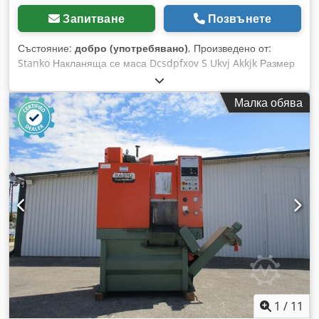
Запитване
Позвънете
Състояние:
добро (употребявано)
, Произведено от:
Stanko Накланяща се маса Dcsdpfxov S Ukvj Akkjk Размер
на масата: 560x560 мм Изпълнение: 400 мм Максимална
височина на рязане: 240 мм Дължина на лентата: 3150 мм
Малка обява
Регулируема скорост
1
/
11