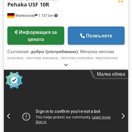
Pehaka
USF 10R
Wiefelstede
1 737 km
Информация за
Позвънете
цената
Състояние:
добро (употребявано)
, Метална лентова
ножовка, лентова машина, лентова ножовка, вертикална
лентова ножовка - Производител: Pehaka, вертикална
лентова ножовка модел USF 10R - Задвижване: 2,2 kW -
Малка обява
Максимална ширина на рязане: 1020 mm - Максимална
височина на рязане: 275 mm Dcjdpfx Akepu Iu Dskjk -
Лентов трион: дължина 4700 до 4800 mm - Скорост на
триона: безстепенно регулируема от 12 до 2000 / мин в 4
скоростни степени - Работна маса: възможност за
накланяне 45°/15° - Размери: 2160/1000/H2000 mm -
Тегло: 1250 kg