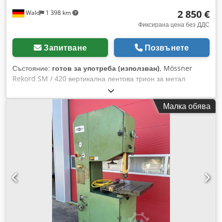
2 850 €
Wald
1 398 km
Фиксирана цена без ДДС
Запитване
Позвънете
Състояние:
готов за употреба (използван)
, Mössner
Rekord SM / 420 вертикална лентова трион за метал
Дълбочина на шийката: 410 мм Диаметър на ролките: 420
мм Максимална височина на обработвания детайл: 265 мм
Малка обява
Dedpfxsyh Uyqs Akkeck Дължина на лентата: 3160 мм -
3260 мм Работна височина: 1000 мм 4 предавателни
стъпки Необходима площ: прибл. 920 мм x 740 мм x 1815
мм (Д x Ш x В) Тегло: ок. 560 кг Лентов заваръчен апарат:
Ideal Можете да заповядате за оглед. Можем да
организираме евтин транспорт за Вас! Ще получите
коректна фактура. За чуждестранни клиенти може да бъде
издадена и нетна фактура. Изисква се валиден ДДС номер.
Право на междинна продажба е запазено. Посетете нашия
магазин и разгледайте и другите ни предложения.
Посочените фирмени имена и търговски марки са