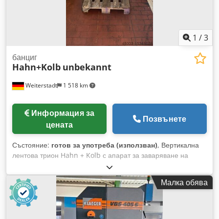
1
/
3
банциг
Hahn+Kolb
unbekannt
Weiterstadt
1 518 km
Информация за
Позвънете
цената
Състояние:
готов за употреба (използван)
, Вертикална
лентова трион Hahn + Kolb с апарат за заваряване на
лентови триони Ideal и шлайфмашина. Dodpsry U Nhefx
Akkjck
Малка обява