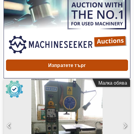
марката Ideal. Дължина на трионовото острие/лента:
приблизително 2 800 мм, широчина 3–10 мм. Проход: 200
мм. Скорост на рязане: 9–800 м/мин, стъпково регулиране.
Задвижване: 1 400/2 800 об/мин. Накланяне на масата:
надясно/наляво по 15°, напред/назад по 10°. Пилища
машина: Ход: около 0–120 мм, максимална дебелина на
детайла: 80 мм, хода/минута: 75–300. Включва 5 държача
за пили с 5 различни форми на пили. Срок на доставка:
налична на склад, машината може да бъде разгледана
след предварителна уговорка в 71334 Waiblingen
Beinstein.
Изпратете търг
Малка обява