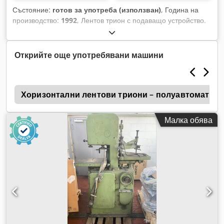
Състояние:
готов за употреба (използван)
, Година на
производство:
1992
, Лентов трион с подаващо устройство.
Djdpfx Aszl Tiyjkkjck
Открийте още употребявани машини
л
Хоризонтални лентови триони – полуавтоматични
Малка обява