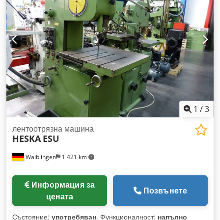
Tquo Akksk - Работна маса: накланяема - Окомплектовка:
включително допълнителни лентови остриета, виж
снимките - Размери: 1300/910/H2140 мм - Тегло: 625 кг
1
/
3
лентоотрязна машина
HESKA
ESU
Waiblingen
1 421 km
Информация за
Позвънете
цената
Състояние:
употребяван
, Функционалност:
напълно