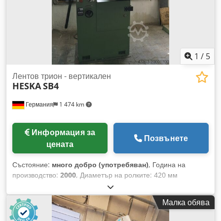
1
/
5
Лентов трион - вертикален
HESKA
SB4
Германия
1 474 km
Информация за
Позвънете
цената
Състояние:
много добро (употребяван)
, Година на
производство:
2000
, Диаметър на ролките: 420 мм
Дълбочина на гърлото: 400 мм Dcjdpfx Akexcp Sfjksk
Максимална височина на детайла: 280 мм Дължина на
Малка обява
лентовото острие: 3200 - 3400 мм Маса - накланяема +/-
20° Работна повърхност на масата: 600 x 600 мм Маса -