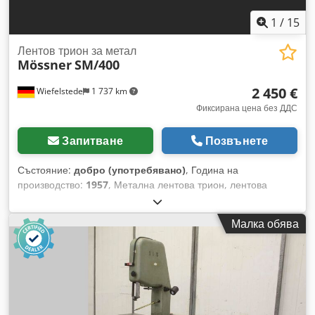
1
/
15
Лентов трион за метал
Mössner
SM/400
2 450 €
Wiefelstede
1 737 km
Фиксирана цена без ДДС
Запитване
Позвънете
Състояние:
добро (употребявано)
, Година на
производство:
1957
, Метална лентова трион, лентова
трион-машина, лентова трион, вертикална лентова трион -
Производител: Mössner Rekord, вертикален лентов трион
Малка обява
тип SM/400 с устройство за заваряване на лентов трион -
Максимална ширина на рязане: 390 мм - Максимална
височина на рязане: 215 мм Dcodpfxow N D Aao Akksk -
Мощност на мотора: 1,1 kW - Лентов трион: дължина 2780
до 2980 мм - Скорост на лентовия трион: регулируема -
Работна маса: накланяща се - Устройство за заваряване на