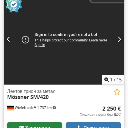
Обороти: 12 степени, мин.: 45 об/мин, макс.: 800 об/мин -
Размери: 1150/715/H1900 мм - Тегло: 522 кг
1
/
15
Лентов трион за метал
Mössner
SM/420
2 250 €
Wiefelstede
1 737 km
Фиксирана цена без ДДС
Запитване
Позвънете