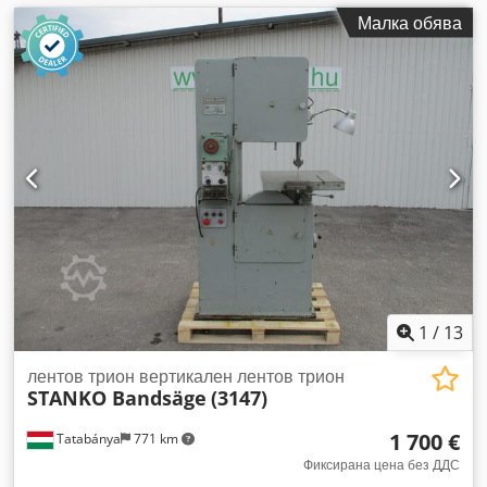
Малка обява
1
/
13
лентов трион вертикален лентов трион
STANKO Bandsäge
(3147)
1 700 €
Tatabánya
771 km
Фиксирана цена без ДДС