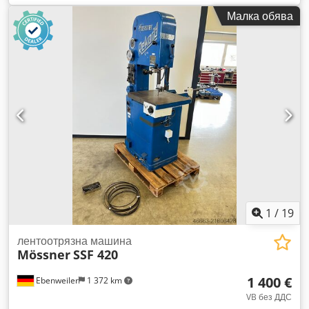
рязане: 20 - 90 м/мин Дължина на лентовото острие: 2840
Малка обява
мм Ширина на лентовото острие: 3 - 16 мм Маса,
накланяща се и регулираща се в 4 посоки: 15° Мощност на
двигателя: 0,75 kW Dodpoilpz Hofx Akkeck Тегло, ок.: 250 кг
Доставка включва: - Лентово острие - Безстепенно
регулируема скорост на рязане - Устройство за заваряване
на лентовото острие с обгазяваща единица - Машинно
осветление - Ножица - Станция за шлайфане - Четка за
стружки - Устройство за издухване - LED цифров дисплей
(за показване на скоростта на рязане) - Маса с жлеб за
ограничител - Паралелен ограничител - CE сертификат
1
/
19
лентоотрязна машина
Mössner
SSF 420
1 400 €
Ebenweiler
1 372 km
VB без ДДС