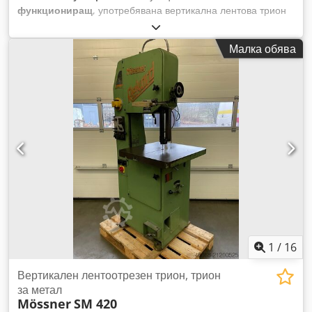
функциониращ
, употребявана вертикална лентова трион
HESKA ESU 4 Височина на рамото: 400 мм Размер на
масата: 650 x 650 мм Dodpfx Aszb Ircskkjck Максимална
Малка обява
дължина на лентата: 3400 мм Минимална дължина на
лентата: 3200 мм Включва уред за заваряване на ленти
IDEAL, с шлайфов двигател и машинна лампа Срок на
доставка: от склад; машината може да бъде разгледана по
договаряне в 71334 Waiblingen Beinstein.
1
/
16
Вертикален лентоотрезен трион, трион
за метал
Mössner
SM 420