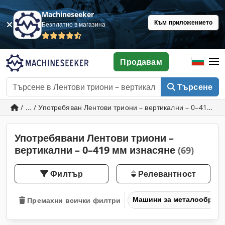
Machineseeker
Към приложението
Безплатно в магазина
Продавам
Търсене
/ ... / Употребяван Лентови триони – вертикални – 0–419 м
Употребявани Лентови триони –
вертикални – 0–419 мм изнасяне
(69)
Филтър
Релевантност
Машини за металообраб
Премахни всички филтри