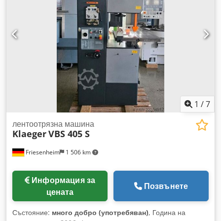
1
/
7
лентоотрязна машина
Klaeger
VBS 405 S
Friesenheim
1 506 km
Информация за
Позвънете
цената
Състояние:
много добро (употребяван)
, Година на