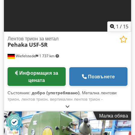
1
/
15
Лентов трион за метал
Pehaka
USF-5R
Wiefelstede
1 737 km
Информация за
Позвънете
цената
Състояние:
добро (употребявано)
, Метална лентови
трион, лентов трион, вертикален лентов трион -
Производител: Pehaka, вертикален лентов трион USF-5R -
Задвижване: 3 kW - Без спирачка, демонтирана - Ширина
Малка обява
на рязане: макс. 500 мм - Височина на рязане: макс. 400
мм - Лента на триона: дължина 3850 до 4050 мм - Скорост
на лентовия трион: безстепенно регулируема Dcodpfxolf