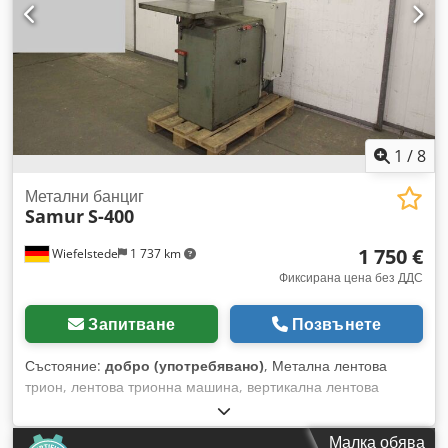
лентов трион: Ideal BSO - Размери: 1050/630/В1670 мм -
Тегло: 414 кг
1
/
8
Метални банциг
Samur
S-400
1 750 €
Wiefelstede
1 737 km
Фиксирана цена без ДДС
Запитване
Позвънете
Състояние:
добро (употребявано)
, Метална лентова
трион, лентова трионна машина, вертикална лентова
трионa - Ширина на прохода: 380 мм Dcjdpsfiqrcofx Akkek -
Височина на прохода: 230 мм - Маса: накланяща се -
Малка обява