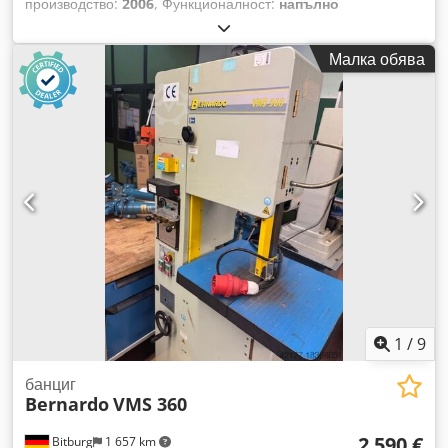
производство:
2006
, Функционалност:
напълно
функциониращ
, Ищец VBS 405 S – Вертикален лентов
трион / Метален лентов трион Производител: Kläger Тип:
Малка обява
VBS 405 S Състояние: употребяван, много добро Година на
производство: 2006 Ширина на рязане: 400 Наклон на
масата надясно/наляво: 45°/15° Размер на масата: 607 x
607 мм Ширина на лентата на триона: 3-20 мм Дължина на
лентата на триона: 3300-3400 мм Скорост на лентата: 15 –
300 м/мин. Дължина: 1120 мм Ширина: 740 мм Височина:
1930 мм Тегло: 510 кг – Идеален апарат за заваряване на
ленти за триони – Оригинална документация – Крачета за
машината Dedpfezmh Ugex Akkjck
1
/
9
банциг
Bernardo
VMS 360
2 590 €
Bitburg
1 657 km