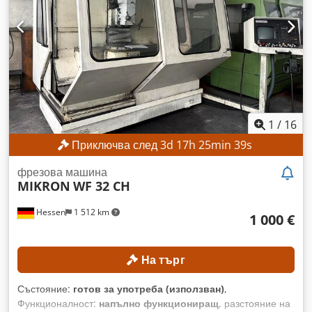
мм Ход по ос Y: 700 мм Ход по ос Z: 750 мм
Dcodpjzpwykefx Alxok Скорост на шпиндела: 8000 об./мин
ДЕТАЙЛИ ЗА МАШИНАТА Модел на управление:
Heidenhain TNC 530 Работно напрежение: 400 V / 50 Hz
Напрежение на управление: 24 V Мощност: 35 kVA
Номинален ток: 50 A Основен предпазител: 6,3 A Работни
часове Часове на работа на шпиндела: 5238 ч. Часове на
работа на системата за управление: 17 705 ч.
1
/
16
Приключва след
3
d
17
h
25
min
37
s
фрезова машина
MIKRON
WF 32 CH
Hessen
1 512 km
1 000 €
На търг
Състояние:
готов за употреба (използван)
,
Функционалност:
напълно функциониращ
, разстояние на