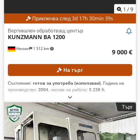
МАШИНАТА Управление: Siemens 840D SL ShopMill
Охлаждане през шпиндела: 20 бара Входяща мощност:
1
/
9
400 V, 50/60 Hz Ток: 50 A Размери и тегло Необходимо
Приключва след
3
d
17
h
30
min
37
s
пространство: приблизително 3000 × 2350 мм Тегло на
машината: приблизително 8000 кг ОБОРУДВАНЕ ShopMill
Вертикален обработващ център
Подготовка за 4-та ос Dcedszpw Egepfx Alxjk
KUNZMANN
BA 1200
Hessen
1 512 km
9 000 €
На търг
Състояние:
готов за употреба (използван)
, Година на
производство:
2004
, часове на работа:
5 238 h
,
Функционалност:
напълно функциониращ
, номер на
машина/превозно средство:
120007
, разстояние на
Търг
движение по ост X:
1 200 мм
, ход по оста Y:
700 мм
, ход по
оста Z:
750 мм
, модел на контролер:
Heidenhain TNC530
,
максимална скорост на вретеното:
8 000 об/мин
, Без
минимална цена – гарантирана продажба на най-високата
предложена цена! ТЕХНИЧЕСКИ ДАННИ Ход по ос X: 1200