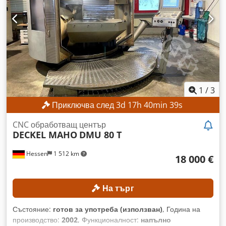
оста Z: 560 мм Брой места за инструменти в магазина: 24
Тип на държача за инструменти: SK 40 Обхват на въртене
на оста C: 360° Размери на работната повърхност на
масата: 600 x 1000 мм Диаметър на масата: 600 мм
Максимално натоварване на масата: 350 кг Тегло на
масата: 800 кг Брой T-образни канали: 8 / 1 Ширина на T-
образните канали: 14 H12 / 14 H7 Разстояние между T-
образните канали: 63 мм ДЕТАЙЛИ ЗА МАШИНАТА Брой
оси: 5 (3+2) ОБОРУДВАНЕ Управляема NC въртяща се
1
/
3
фрезова глава (ос B) NC въртяща се маса, интегрирана в
Приключва след
3
d
17
h
40
min
37
s
неподвижната маса (ос C)
CNC обработващ център
DECKEL MAHO
DMU 80 T
Hessen
1 512 km
18 000 €
На търг
Състояние:
готов за употреба (използван)
, Година на
производство:
2002
, Функционалност:
напълно