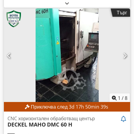
функциониращ
, номер на машина/превозно средство:
661227
, дължина на подаване ос X:
600 мм
, дължина на
Търг
подаване по Y ос:
400 мм
, дължина на подаване по ос Z:
400 мм
, максимална скорост на вретеното:
4 000 об/мин
,
мощност:
5,5 kW (7,48 к.с.)
, Без минимална цена –
гарантирана продажба на най-високата предложена цена!
ТЕХНИЧЕСКИ ДАННИ Ход на оста X: 600 мм Ход на оста Y:
400 мм Ход на оста Z: 400 мм Dcsdpezpxfbofx Alxek
Диапазон на скоростта на въртене на шпиндела: 40 – 4000
об./мин Патронник на шпиндела: ISO 40 Площ на
работната маса: 900 x 480 мм ДЕТАЙЛИ ЗА МАШИНАТА
Мощност на шпиндела: 5,5 kW Работни часове: 46 652 ч.
Тегло на машината: 2900 кг ОБОРУДВАНЕ Цифров
индикатор за позиция Millplus CNC
1
/
8
Приключва след
3
d
17
h
50
min
37
s
CNC хоризонтален обработващ център
DECKEL MAHO
DMC 60 H