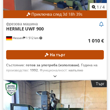
1
/
4
Приключва след
3
d
18
h
37
s
фрезова машина
HERMLE
UWF 900
Hessen
1 512 km
1 010 €
На търг
Състояние:
готов за употреба (използван)
, Година на
производство:
1992
, Функционалност:
напълно
функциониращ
, разстояние на движение по ост X:
600 мм
,
ход по оста Y:
400 мм
, ход по оста Z:
420 мм
, максимална
Търг
скорост на вретеното:
4 000 об/мин
, модел на контролер:
Heidenhain 407
, Без минимална цена – гарантирана
продажба на най-високата предложена цена! ТЕХНИЧЕСКИ
ДАННИ Ход на оста X: 600 мм Ход на оста Y: 400 мм Ход на
оста Z: 420 мм Максимална скорост на шпиндела: 4 000