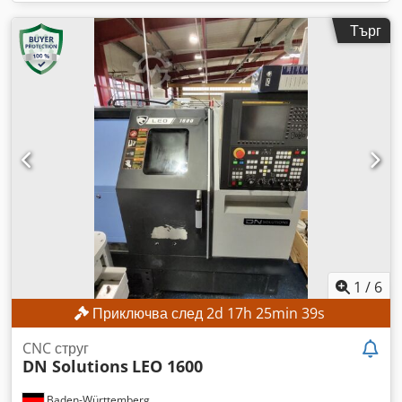
Търг
1
/
6
Приключва след
2
d
17
h
25
min
37
s
CNC струг
DN Solutions
LEO 1600
Baden-Württemberg