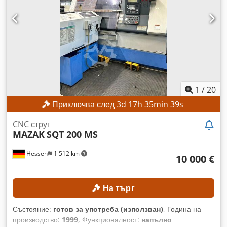
VDI 20 Напречен плъзгач Брой хоризонтални плъзгачи: 2
Максимален работен ход по ос X1/X2: 70 мм Максимален
работен ход по ос Z1: 230 мм Сила на подаване по ос
X1/X2: 8000 N при 50 бара Вертикален плъзгач Брой
вертикални плъзгачи: 2 Максимален работен ход по ос
X3/X4: 70 мм Ръчна настройка на дължината: 50 мм
Скорост на бързо придвижване: 15 м/мин Сила на
подаване по ос X1/X2: 8000 N при 50 бара ТЕХНИЧЕСКИ
ДЕТАЙЛИ ЗА МАШИНАТА Размери и тегло Височина на
1
/
20
машината: 1700 мм Необходима площ: 2900 x 1700 мм
Приключва след
3
d
17
h
35
min
37
s
Dsdpfxjzpximo Alxeck Тегло на машината: 4100 кг
CNC струг
MAZAK
SQT 200 MS
Hessen
1 512 km
10 000 €
На търг
Състояние:
готов за употреба (използван)
, Година на
производство:
1999
, Функционалност:
напълно