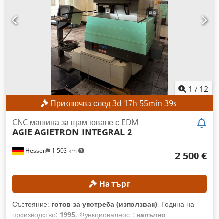
10,5 kVA Размери и тегло Размери (Д × Ш × В):
приблизително 2.215 × 2.215 × 2.220 мм Тегло на
машината: приблизително 3.600 кг ОБОРУДВАНЕ Напълно
автоматично вдяване на телта
1
/
12
Приключва след
3
d
17
h
55
min
37
s
CNC машина за щамповане с EDM
AGIE
AGIETRON INTEGRAL 2
Hessen
1 503 km
2 500 €
На търг
Състояние:
готов за употреба (използван)
, Година на
производство:
1995
, Функционалност:
напълно