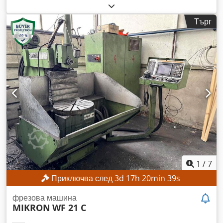
движение по ост X:
560 мм
, ход по оста Y:
500 мм
, ход по
оста Z:
400 мм
, максимална скорост на вретеното:
6 300
Търг
об/мин
, диапазон на въртене:
45 °
, Без минимална цена –
гарантирана продажба на най-високата предложена цена!
ТЕХНИЧЕСКИ ДАННИ Ход на оста X: 560 мм Dodpfx
Ajzpwydslxsck Ход на оста Y: 500 мм Ход на оста Z: 400 мм
Диапазон на оборотите: 25 – 6300 об./мин Диапазон на
въртене на вертикалната фрезова глава: +45° Размер на
работната площ (вертикална): 300 x 450 мм Брой отвори за
резби: 2 x 6
1
/
7
Приключва след
3
d
17
h
20
min
37
s
фрезова машина
MIKRON
WF 21 C