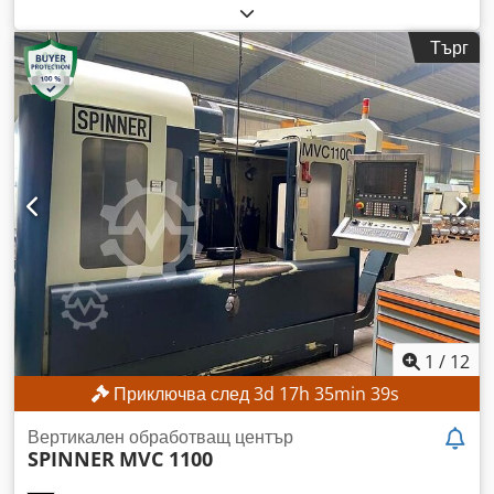
функциониращ
, разстояние на движение по ост X:
880 мм
,
ход по оста Y:
630 мм
, ход по оста Z:
630 мм
, модел на
Търг
контролер:
Heidenhain iTNC 530
, максимална скорост на
вретеното:
12 000 об/мин
, Без минимална цена –
гарантирана продажба на най-високата предложена цена!
Шпинделът е сменен на 14.11.2018 г. ТЕХНИЧЕСКИ
ДАННИ Ход на оста X: 880 мм Ход на оста Y: 630 мм Ход на
оста Z: 630 мм Скорост на шпиндела: 12 000 об./мин.
Управляема ос B: от -15° до +90° Dsdpozpw Iusfx Alxock
Инструментален конус: SK 40 Брой места в
инструменталния магазин: 32 ДЕТАЙЛИ ЗА МАШИНАТА
Управление: Heidenhain iTNC 530 Натрупани работни
часове на шпиндела: 50 033 ч. ОБОРУДВАНЕ Система за
охлаждане
1
/
12
Приключва след
3
d
17
h
35
min
37
s
Вертикален обработващ център
SPINNER
MVC 1100