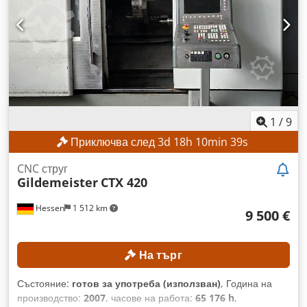
шпиндела: 0 – 2500 об./мин. Диаметър на въртене: 500 мм
Диаметър на въртене над основата: 570 мм Диаметър на
въртене над опората: 340 мм Височина на центровете: 280
мм Разстояние между центровете: 1000 мм ОБОРУДВАНЕ
Аксесоари (вижте снимките)
1
/
9
Приключва след
3
d
18
h
10
min
37
s
CNC струг
Gildemeister
CTX 420
Hessen
1 512 km
9 500 €
На търг
Състояние:
готов за употреба (използван)
, Година на
производство:
2007
, часове на работа:
65 176 h
,