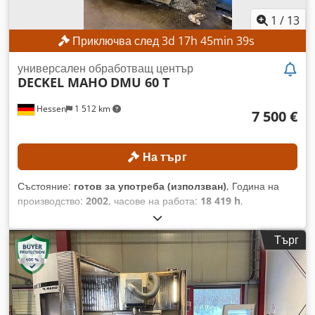
1
/
13
Приключва след
3
d
17
h
45
min
37
s
универсален обработващ център
DECKEL MAHO
DMU 60 T
Hessen
1 512 km
7 500 €
На търг
Състояние:
готов за употреба (използван)
, Година на
производство:
2002
, часове на работа:
18 419 h
,
Функционалност:
напълно функциониращ
, разстояние на
движение по ост X:
630 мм
, ход по оста Y:
560 мм
, ход по
Търг
оста Z:
560 мм
, максимално тегло на обработвания детайл:
350 кг
, брой гнезда в магазинa за инструменти:
24
, Без
минимална цена – гарантирана продажба на най-високата
предложена цена! ТЕХНИЧЕСКИ ДАННИ Ход на оста X: 630
мм Dcedezpxdwjpfx Alxsk Ход на оста Y: 560 мм Ход на