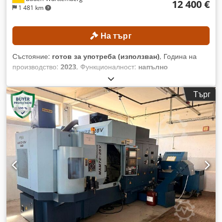
12 400 €
1 481 km
На търг
Състояние:
готов за употреба (използван)
, Година на
производство:
2023
, Функционалност:
напълно
функциониращ
, дължина на струговане:
300 мм
,
диаметър на струговане:
300 мм
, отвор шпиндела:
52 мм
,
Търг
максимална скорост на вретеното:
4 500 об/мин
, модел на
контролер:
FANUC CNC
, Машината може да бъде огледана
по предварителна уговорка, като се предвиди срок от три
дни. ТЕХНИЧЕСКИ ДАННИ Максимален диаметър на
струговане: приблизително 300 мм Максимална дължина
на струговане: приблизително 300 мм Диаметър на отвора
на шпиндела: приблизително 52 мм Максимална скорост
на главния шпиндел: 4500 об./мин Револверна глава за
инструменти: 12 станции ДЕТАЙЛИ ЗА МАШИНАТА
Управление: FANUC CNC Тегло на машината:
приблизително 2200 кг Работни часове: приблизително
6458 ч. Часове работа на шпиндела: приблизително 4300 ч.