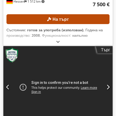
Hessen
1 512 km
7 500 €
На търг
Състояние:
готов за употреба (използван)
, Година на
производство:
2008
, Функционалност:
напълно
функциониращ
, номер на машина/превозно средство:
AB1119
, разстояние на движение по ост X:
1 100 мм
, ход по
Търг
оста Y:
510 мм
, ход по оста Z:
510 мм
, максимално тегло на
обработвания детайл:
1 000 кг
, максимална скорост на
вретеното:
8 000 об/мин
, брой гнезда в магазинa за
инструменти:
24
, Без минимална цена – гарантирана
продажба на най-високата предложена цена! ТЕХНИЧЕСКИ
ДАННИ Ход по ос X: 1100 мм Ход по ос Y: 510 мм Ход по ос
Z: 510 мм Максимална скорост на въртене на шпиндела:
8000 об./мин. Бързо придвижване по осите X/Y/Z: 18 / 18 /
15 м/мин. Размер на работната маса: 1200 × 600 мм
Максимално тегло на обработвания детайл: 1000 кг
Патронник на шпиндела: ISO 40 Брой позиции на
автоматичния сменящ устройства: 24 ДЕТАЙЛИ ЗА