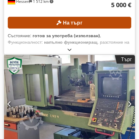
Hessen
1 512 km
5 000 €
На търг
Състояние:
готов за употреба (използван)
,
Функционалност:
напълно функциониращ
, разстояние на
движение по ост X:
800 мм
, ход по оста Z:
300 мм
, външен
диаметър на патронника:
250 мм
, отвор шпиндела:
79 мм
,
Търг
брой гнезда в магазинa за инструменти:
12
, Без минимална
цена – гарантирана продажба на най-високата предложена
цена! ТЕХНИЧЕСКИ ДАННИ Ход по ос X: 800 мм Ход по ос
Z: 300 мм Диаметър на патронника: 250 мм Глава на
шпиндела: 170 h5 Dcodozpxf Uopfx Alxjk Диаметър на
шпиндела в предния лагер: 120 мм Отвор на шпиндела: 79
мм Брой станции за инструменти: 12 ОБОРУДВАНЕ Ос C