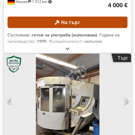
Hessen
1 512 km
4 000 €
На търг
Състояние:
готов за употреба (използван)
, Година на
производство:
1999
, Функционалност:
напълно
функциониращ
, разстояние на движение по ост X:
600 мм
,
ход по оста Y:
560 мм
, ход по оста Z:
560 мм
, максимално
Търг
тегло на обработвания детайл:
600 кг
, брой гнезда в
магазинa за инструменти:
60
, максимален ъгъл на
завъртане на ос C:
360 °
, Без минимална цена –
гарантирана продажба на най-високата предложена цена!
ТЕХНИЧЕСКИ ДАННИ Приемник на шпиндела: SK40 Ход на
оста X: 600 мм Ход на оста Y: 560 мм Ход на оста Z: 560 мм
Обхват на въртене на оста B: 360° Dedpfxszpxd Ro Alxjck
Брой позиции за инструменти в магазина: 60 ДЕТАЙЛИ ЗА
МАШИНАТА Управление: Siemens Брой палети: 2 Размер
на палетата: 400 × 500 мм Максимално допустимо
натоварване на палета: 600 кг Тегло на машината: 10 500
кг