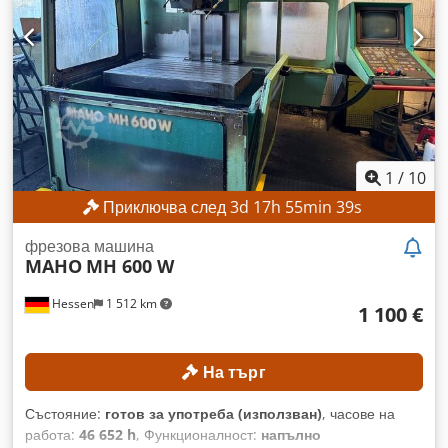
об./мин Патронник за инструменти: SK 40 Разстояние от
шпиндела до масата: 127–567 мм Диаметър на шпиндела в
предния лагер: 55 мм ДЕТАЙЛИ ЗА МАШИНАТА
Управление: Heidenhain 407 Dcodpfozpxfhjx Alxek
ОБОРУДВАНЕ Ръчно колело Мрежова връзка
1
/
10
Приключва след
3
d
17
h
55
min
37
s
фрезова машина
MAHO
MH 600 W
Hessen
1 512 km
1 100 €
На търг
Състояние:
готов за употреба (използван)
, часове на
работа:
46 652 h
, Функционалност:
напълно