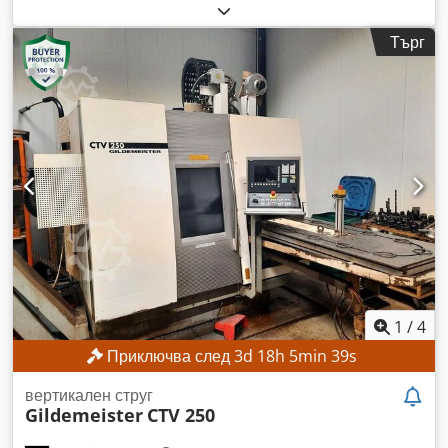
Функционалност:
напълно функциониращ
, номер на
машина/превозно средство:
02260007541
, дължина на
Търг
струговане:
600 мм
, диаметър на струговане:
680 мм
,
максимална скорост на вретеното:
5 000 об/мин
, модел на
контролер:
Siemens 840 D
, мощност:
25 kW (33,99 к.с.)
,
Без минимална цена – гарантирана продажба на най-
високата предложена цена! ТЕХНИЧЕСКИ ДАННИ Дължина
на струговането: 600 мм Диаметър на струговането: 680 мм
Максимална скорост на въртене на шпиндела: 5000 об./
мин. Dedpfx Alszpxgfsxock ДЕТАЙЛИ ЗА МАШИНАТА
Управление: Siemens 840D Мощност на шпиндела: 25 кВт
Работни часове на шпиндела: 65 176 часа ОБОРУДВАНЕ
Транспортьор за стружки Самоцентриращ се патронник:
диаметър 250 мм
1
/
4
Приключва след
3
d
18
h
5
min
37
s
вертикален струг
Gildemeister
CTV 250