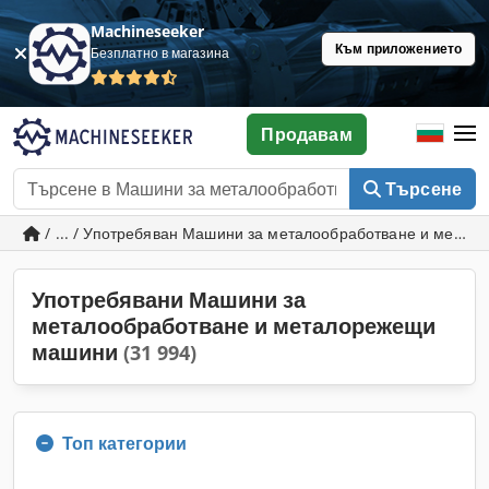
Machineseeker
Към приложението
Безплатно в магазина
Продавам
Търсене
/ ... / Употребяван Машини за металообработване и мета
Употребявани Машини за
металообработване и металорежещи
машини
(31 994)
Топ категории