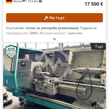
Hessen
1 512 km
17 500 €
задвижването: 3,7 кВт Максимален въртящ момент: 35 Nm
Обхват на оборотите: 25–4 500 об./мин Ходове Ход на оста
X: 190 мм Djdpezpxgxefx Alxjck Ход на оста Z: 575 мм Ход
На търг
на оста B: 585 мм Скорости на движение Скорост на бързо
движение на оста X: 30 м/мин Скорост на бързо движение
Състояние:
готов за употреба (използван)
, Година на
на оста Z: 30 м/мин Скорост на бързо движение на оста B:
производство:
2004
, Функционалност:
напълно
18 м/мин Обхвати на подаване Подаване на осите X/Z: 0–5
функциониращ
, разстояние на движение по ост X:
600 мм
,
000 мм/мин Подаване на оста C: 1–2 000 об./мин ДЕТАЙЛИ
ход по оста Y:
410 мм
, ход по оста Z:
460 мм
, модел на
ЗА МАШИНАТА Управление: Mazatrol PC Fusion CNC 640T
Търг
контролер:
FANUC Series 160is-MB
, максимална скорост
ОБОРУДВАНЕ Противошпиндел Подаващо устройство за
на вретеното:
12 000 об/мин
, Без минимална цена –
пръти
гарантирана продажба на най-високата предложена цена!
ТЕХНИЧЕСКИ ДАННИ Ходове Ос X: 600 мм Ос Y: 410 мм
Ос Z: 460 мм Ос A: −120 до +30 ° Ос C: 360 ° Шпиндел
Диапазон на оборотите: 100 до 12 000 об./мин Стъпки на
оборотите: плавно регулируеми Конус на шпиндела: 7/24,
размер 40 Вътрешен диаметър на лагерите на шпиндела:
65 мм Разстояния Разстояние от повърхността на масата
до върха на шпиндела: 70 до 530 мм Разстояние от
предната страна на колоната до центъра на шпиндела: 620
мм Маса Диаметър на работната повърхност: 350 мм