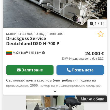
1
/
12
машина за леене под налягане
Druckguss Service
Deutchland
DSD H-700 P
24 000 €
Mažeikiai
1 531 km
EXW Фиксирана цена без ДДС
Запитване
Позвънете
Състояние:
почти като нов (употребяван)
, Година на
производство:
2000
, номер на машина/превозно средство:
32577
, Автоматизирана машина за високоналягано леене
под налягане Bühler. Сила на затягане – 7900 kN. Ход на
Малка обява
буталото – 500 mm. Климатизация KMA / Bentleon тип
Ultravent / AFS 6000 (2000). Машината е демонтирана.