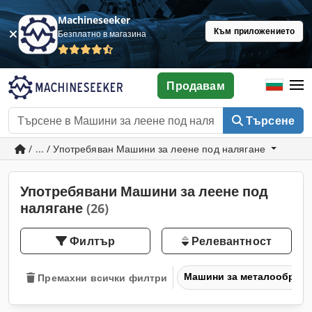
Machineseeker
Към приложението
Безплатно в магазина
Продавам
Търсене
/ ... / Употребяван Машини за леене под налягане
Употребявани Машини за леене под
налягане
(26)
Филтър
Релевантност
Машини за металообраб
Премахни всички филтри