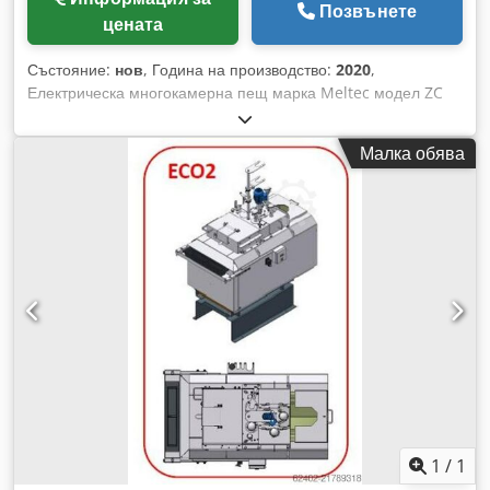
Позвънете
цената
Състояние:
нов
, Година на производство:
2020
,
Електрическа многокамерна пещ марка Meltec модел ZC
50/180 TOC с нова неръждаема тигла, изолирано покритие
на тиглата и основа. Обем на тиглата: 820,0 кг цинк
Малка обява
Производителност на топене: 180,0 кг цинк/час Dcodjy E
Tynepfx Ah Tsk Свързваща мощност: 27,0 kW Модел: ZC
50/180 TOC Транспортирането на метала се извършва с
помпа, която транспортира течния метал под нивото на
ваната. Нивото на ваната в камерата на леярския съд
остава по този начин постоянно, за да се осигури напълно
равномерно дозиране на метала при всяко изстрелване.
Подходяща за DAW 50F / W50Zn Електрически шкаф за
управление на пещта може да бъде доставен при
необходимост.
1
/
1