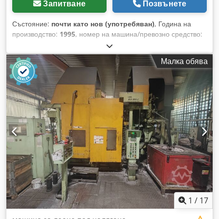
Запитване
Позвънете
Състояние:
почти като нов (употребяван)
, Година на
производство:
1995
, номер на машина/превозно средство:
10262342
, Автоматична машина за високонапорно леене
под налягане Bühler. Затваряща сила: 9800 kN. Dedpefbl
Малка обява
Enofx Ah Tsck Машината е демонтирана.
1
/
17