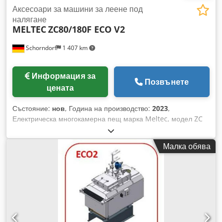
Аксесоари за машини за леене под
налягане
MELTEC
ZC80/180F ECO V2
Schorndorf
1 407 km
Информация за
Позвънете
цената
Състояние:
нов
, Година на производство:
2023
,
Електрическа многокамерна пещ марка Meltec, модел ZC
80/180F ECO V2 с нов тигел от неръждаема стомана,
изолиран капак за тигела и подрамка. Тигелов капацитет:
Малка обява
820,0 кг/цинк Dcjdpfxey E Tyhe Ah Tsk Производителност на
топене: 180,0 кг/цинк/час Свързваща мощност: 27,0 kW
Модел: ZC 80/180 F ECO V2 Пещта EcoMelTec съчетава
предимствата на доказаната многокамерна пещ за
поддържане на температурата и топене с множество
новоразработени функции и потенциал за
енергоспестяване: - Добра достъпност за почистване чрез