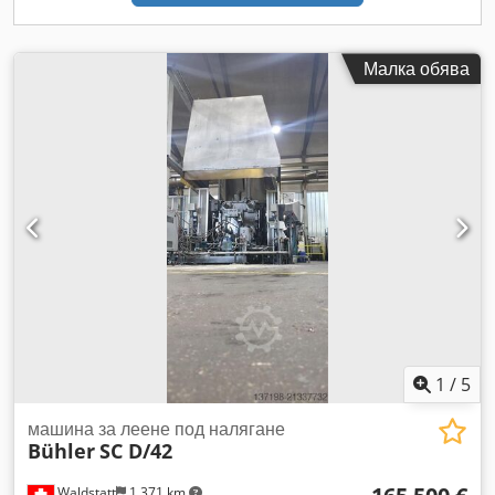
Скорост на буталото: 5,0 m/s Включително инсталация за
пръскане на форми Gerlieva GS 1000/1400Z Включително
топъл тигел Westomat ProDos DPC 900kg Включително
Малка обява
робот за изваждане ABB IRB4400
1
/
5
машина за леене под налягане
Bühler
SC D/42
Waldstatt
1 371 km