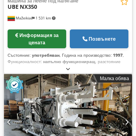
машина за леене под налягане
UBE
NX350
Mažeikiai
1 531 km
Информация за
Позвънете
цената
Състояние:
употребяван
, Година на производство:
1997
,
Функционалност:
напълно функциониращ
, разстояние
между колоните:
579 мм
, сила леене:
350 N
, ход:
420 мм
,
диаметър на колоната:
125 мм
, общо тегло:
12 000 кг
,
Малка обява
мощност:
22 kW (29,91 к.с.)
, Заключваща сила: 350
метрични тона Диаметър на връзващите пръти: 125 мм
Разстояние между връзващите пръти: 579 x 579 мм
Дебелина на матрицата (минимум - максимум): 300 - 700
мм Ход на матрицата: 420 мм Размер на подвижната
плоча: 940 x 940 мм Позиция на инжектирането: -125 мм
Необходима мощност: 22 kW Тегло на машината: 11 974 кг
(26 400 фунта) Продава се с гилотина за обрязване и
манипулатор. Dcedpfx Ahev D Dwpe Tek