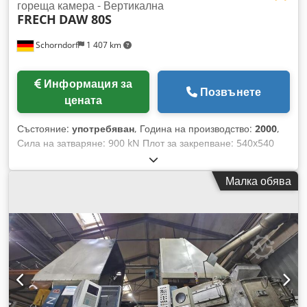
гореща камера - Вертикална
FRECH
DAW 80S
Schorndorf
1 407 km
Информация за
Позвънете
цената
Състояние:
употребяван
, Година на производство:
2000
,
Сила на затваряне: 900 kN Плот за закрепване: 540x540
mm Разстояние между колоните: 350x350 mm Тегло на
машината: около 5,5 t Ход на затваряне: 280 mm Сила на
Малка обява
изталкване: 60 kN Ход на изталкване: 70 mm Височина на
формата: 160-400 mm Диаметър на колоните: 65 mm Сила
на леене: 75 kN Ход на леенето: 130 mm Диаметър на
буталото за леене: 50, 55, 60 mm Обем на леене (DIN
24480): 119, 163, 214 cm³ Специфично налягане на леене:
380, 315, 265 kp/cm² Съответна разделителна площ: 236,
285, 340 cm² Ход на прибиране: 150 mm Основно
ремонтирана машина за тежкотоварно леене под налягане
DAW 80 GO с управление DataLogic за използване с