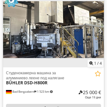
на производство: 2004, тегло: 680 kg, индустриален робот
REIS V60, сериен номер: 541010, година на производство:
2004, тегло на машината: 1950 kg, пещ за топене и
поддържане на температурата STRIKO WESTOFEN
W1200SL, за една доза, година на производство: 2004,
сериен номер: 7961, обем на пещта: 970 dm³, собствено
тегло: 3100 kg, отоплителна мощност: 22 kW, машината не
е в експлоатация, не е готова за употреба. Dcodpfxszhayde
Ah Tek
1
/
4
Студенокамерна машина за
алуминиево леене под налягане
BÜHLER
DSD-H800R
25 000 €
Bad Bergzabern
1 523 km
Още 19 дни