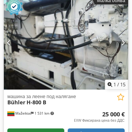
Малка обява
тигела: 420,0 кг цинк Капацитет на топене: 120,0 кг цинк/час
Свързваща мощност: 21,5 kW Модел: ZC 20/120 F ECO V2
Пещта EcoMelTec обединява предимствата на доказаната
многокамерна технология за поддържане на топлина и
топене с множество новоразработени функции и потенциал
за енергоспестяване: - Лесен достъп за почистване чрез
гъвкаво монтирани капаци с панта - Нов дизайн на
помпата, позволяващ по-дълги интервали на почистване -
Поставка за съд за шлака – улеснява почистването на
ваната за топене - Симетричен дизайн на пещта – не е
необходимо ляво/дясно изпълнение Dcsdpjy E Tybjfx Ah
Tjk Подходяща за DAW 20F / W20Zn По желание може да
бъде доставен електрически шкаф за управление на
пещта.
1
/
15
машина за леене под налягане
Bühler
H-800 B
25 000 €
Mažeikiai
1 531 km
EXW Фиксирана цена без ДДС