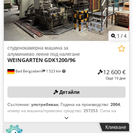
1
/
4
студенокамерна машина за
алуминиево леене под налягане
WEINGARTEN
GDK1200/96
12 600 €
Bad Bergzabern
1 523 km
Още 19 дни
Детайли
Състояние:
употребяван
, Година на производство:
2004
,
номер на машина/превозно средство:
257253
, Сила на
затваряне: 13 000 kN, общо тегло: 69 000 kg, оборудван
със спрей устройство WOLLIN, машина за отстраняване на
Кликване
излишни ръбове REIS TKP3, сериен номер: 181013, година