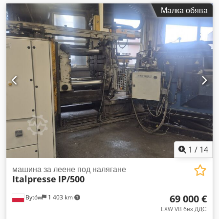
Малка обява
1
/
14
машина за леене под налягане
Italpresse
IP/500
69 000 €
Bytów
1 403 km
EXW VB без ДДС