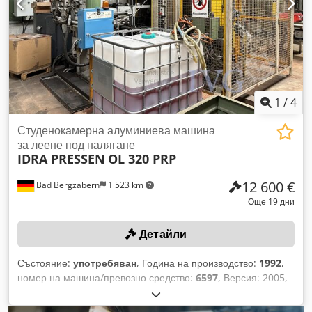
1
/
4
Студенокамерна алуминиева машина
за леене под налягане
IDRA PRESSEN
OL 320 PRP
12 600 €
Bad Bergzabern
1 523 km
Още 19 дни
Детайли
Състояние:
употребяван
, Година на производство:
1992
,
номер на машина/превозно средство:
6597
, Версия: 2005,
сила на затваряне: 320 тона, пещ за топене и поддържане
на температурата DOGUS MACHINE EMHF-300/45, година