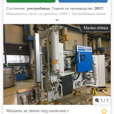
Състояние:
употребяван
, Година на производство:
2017
,
Максимално тегло на детайла: 2000 г. Употребявана везна
за използване с машини за леене под налягане,
подходяща за детайли с тегло до 2000 г. Демонтирана от
Малка обява
текущо работещо производство. Устройството е проверено
и ремонтирано от производителя. Dodpfx Ahsy Diauo Teck
1
/
7
Машина за леене под налягане с