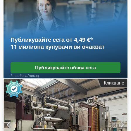
на производство: 2020, отоплителна мощност: 45 kW,
диаметър: 1320 мм, височина: 1500 мм, система за
автоматизирано леене, устройство за пръскане WOLLIN
LSC1, година на производство: 2014, сериен номер: 1009.
Dcsdpfjzhaykox Ah Tok
Публикувайте сега от 4,49 €
*
11 милиона купувачи
ви очакват
Публикувайте обява сега
*на обява/месец
Кликване