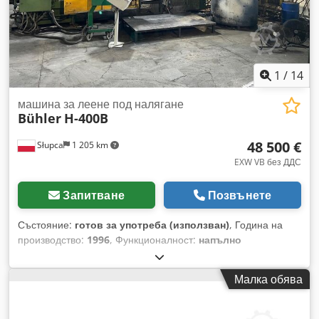
1
/
14
машина за леене под налягане
Bühler
H-400B
48 500 €
Słupca
1 205 km
EXW VB без ДДС
Запитване
Позвънете
Състояние:
готов за употреба (използван)
, Година на
производство:
1996
, Функционалност:
напълно
функциониращ
, разстояние между колоните:
640 мм
,
затварящ ход:
640 мм
, обща височина:
2 500 мм
, обща
Малка обява
ширина:
2 400 мм
, ход:
480 мм
, обща дължина:
7 500 мм
,
диаметър на колоната:
120 мм
, сила на изхвърляне:
240 000 N
, ход на еджектора:
145 мм
, минимална височина