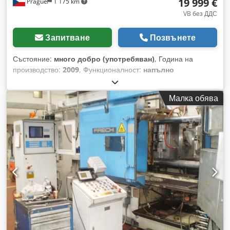
автоматично взема разтопен метал от пещта и дозира
19 999 €
Prague
1 175 km
необходимото количество алуминий в камерата за
VB без ДДС
пресоване, осигурявайки висока повторяемост на процеса
и намаляване на загубите на материал. Технически данни
Запитване
Позвънете
на машината за леене под налягане Затваряща единица
Сила на затваряне: 4600 kN Сила на притискане във II
Състояние:
много добро (употребяван)
, Година на
фаза: 180–420 kN Ход на подвижната плоча: 640 мм Сила
производство:
2009
, Функционалност:
напълно
на изхвърляне: 240 kN Ход на изхвърляне: 145 мм
функциониращ
, номер на машина/превозно средство:
Закрепващи плочи Неподвижна плоча: 990 × 1165 мм
2093249C
, обща височина:
1 050 мм
, обща ширина:
680
Подвижна плоча: 990 × 990 мм Разстояние между
Малка обява
мм
, входящо напрежение:
400 V
, мощност:
8 kW (10,88
колоните: 640 × 640 мм Диаметър на колоните: 120 мм
к.с.)
, максимално тегло на обработвания детайл:
175 кг
,
Форми Минимална височина на формата: 250 мм
налягане:
2 греда
, входна честота:
50 Hz
, Професионална
Максимална височина на формата: 780 мм Инжекционна
напълно автоматична вакуумно-пресова леярска машина
единица Ход на буталото: 480 мм Полезен ход на буталото:
Schultheiss VPC 055 / 400 Sp за индукционно леене под
455 мм Налични диаметри на буталото: 60–110 мм
налягане. Произведена в Германия, тази тежкотоварна
Максимално тегло на алуминиевата отливка: до 8,5 кг
машина е проектирана за масово, висококапацитетно
Максимално налягане при леене: до 1485 бара
производство на бижута и индустриални детайли, където са
Хидравлична система Максимално работно налягане: 160
критични максималната скорост и термичната стабилност.
бара Капацитет на резервоара за масло: 850 литра
Оборудвана с мощна 3-фазна индукционна отоплителна
Електрически параметри Присъединителна мощност: 31,5
система и дигитален температурен контролер West 6100+,
kW Степен на защита: IP55 Размери Габаритни размери:
машината осигурява бързи цикли на топене и отлична
7,5 × 2,4 м Височина: 2,5 м Тегло: 16 600 кг Основни