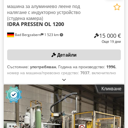
машина за алуминиево леене под
налягане с индукторно устройство
(студена камера)
IDRA PRESSEN
OL 1200
15 000 €
Bad Bergzabern
1 523 km
Още 19 дни
Детайли
Състояние:
употребяван
, Година на производство:
1996
,
номер на машина/превозно средство:
7037
, включително
робот за изваждане на детайли ABB IRB6400F, произведен
през 1997 г., сериен номер: 1318, инвентарен номер:
Кликване
073005700, пръскаща машина WOLLIN, система за
автоматизирано леене, контролер, тъчскрийн панел,
охладителна вана, платформа за машината, конвейер с
лентов транспортьор, 1 индустриален робот ABB,
използван като резервен донор на части. Dedpfx Ahozhax
Tj Teck