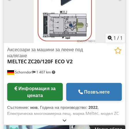
гъвкаво монтирани капаци с панти - Нов дизайн на помпата
позволява по-дълги интервали за почистване - Отделение
за съд за шлака - улеснява почистването на топилната
вана - Симетричен дизайн на пещта - не се изисква дясна/
лява версия Подходяща за DAW 80F / W80Zn Шкаф за
управление на пещта може да бъде доставен при
необходимост.
1
/
1
Аксесоари за машини за леене под
налягане
MELTEC
ZC20/120F ECO V2
Schorndorf
1 407 km
Информация за
Позвънете
цената
Състояние:
нов
, Година на производство:
2022
,
Електрическа многокамерна пещ, марка Meltec, модел ZC
20/120F ECO V2 с нов тигел от неръждаема стомана,
изолирано покритие на тигела и подконструкция. Обем на