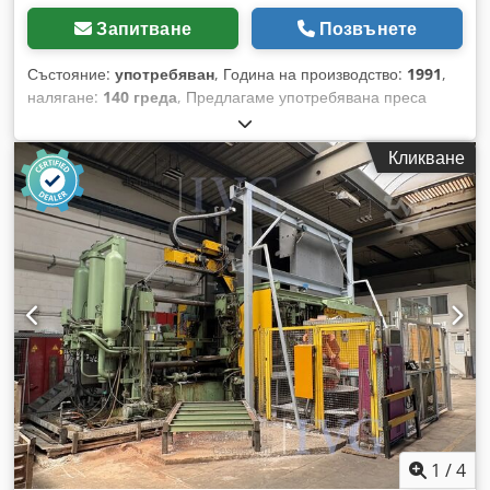
Запитване
Позвънете
Състояние:
употребяван
, Година на производство:
1991
,
налягане:
140 греда
, Предлагаме употребявана преса
Italpresse IP/500, произведена през 1991 г. Дата на
производство: 4/1991 Тип машина: IP/500 Сериен номер:
Кликване
1856 Dsdozdi Ezepfx Ah Tjck Машината е оборудвана с
дозираща пещ STOTEK DTE 716 (включително резервни
части за пещта), пръскачка Achceson Dag 1000, устройство
за изваждане на детайлите Italpresse. Контролерът е
заменен с нов модел S7, акумулаторите също са сменени.
Машината е в добро работно състояние и е в непрекъсната
експлоатация. Ако имате въпроси или нужда от
допълнителна информация, моля, изпратете съобщение
или се свържете с нас по телефона.
1
/
4