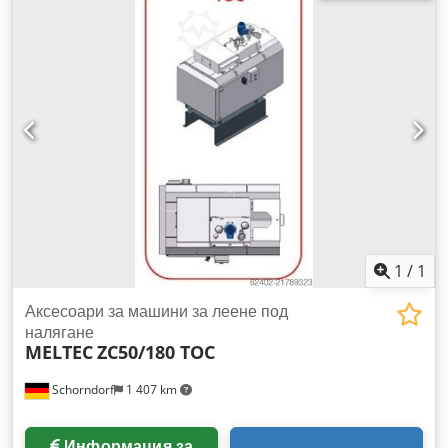
kN, ход на изваждане 180 mm, височина на матрицата 350
до 1000 mm, монтажни плочи 1300 x 1300 mm, разстояние
между колоните 825 mm, диаметър на колоните 180 mm,
максимална сила на леене 713 kN, ход на буталото за
леене 600 mm, диаметър на буталото за леене 70 до 120
mm, обем на леене 1539 до 4523 cm³, работно налягане
160 bar, задвижващ мотор 45 kW, с дозиран пещ MELTEC
AVDF 1200/5000, година 2017, сериен номер система, за
донор на резервни части Технически характеристики
Dcjdpfx Ahewc Tdze Tjk размери (Д x Ш x В): приблизително
8000 x 7500 x 3500 mm тегло приблизително 36000 kg
година на производство 2001
1
/
1
Аксесоари за машини за леене под
налягане
MELTEC
ZC50/180 TOC
Schorndorf
1 407 km
Информация за