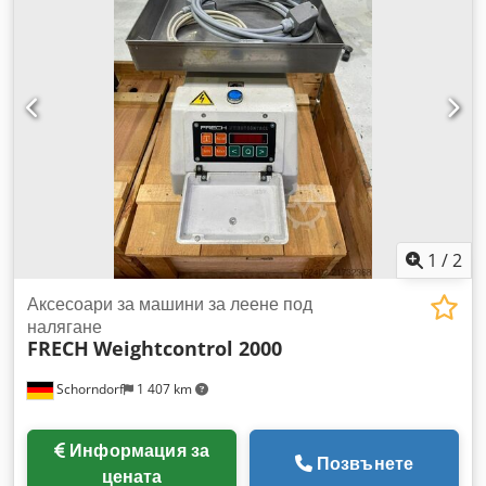
Наскоро пребоядисана. Dodpsfbl E Sofx Ah Tsck
1
/
2
Аксесоари за машини за леене под
налягане
FRECH
Weightcontrol 2000
Schorndorf
1 407 km
Информация за
Позвънете
цената