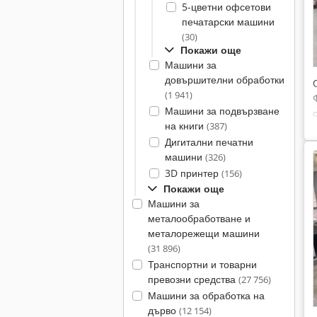
5-цветни офсетови
печатарски машини
(30)
Покажи още
Машини за
довършителни обработки
(1 941)
Машини за подвързване
на книги
(387)
Дигитални печатни
машини
(326)
3D принтер
(156)
Покажи още
Машини за
металообработване и
металорежещи машини
(31 896)
Транспортни и товарни
превозни средства
(27 756)
Машини за обработка на
дърво
(12 154)