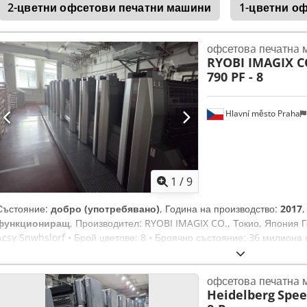
2-цветни офсетови печатни машини
1-цветни о
офсетовa печатнa
RYOBI IMAGIX C
790 PF - 8
Hlavní město Praha
1
/
9
Състояние:
добро (употребявано)
, Година на производство:
2017
функциониращ
, Производител: RYOBI IMAGIX CO., Токио, Япония 
Acsy Snwhslorf • Брой цветове: 8 • Броячно състояние: 36 милион
листа: 788x600 мм (31,0"x23,6") • Максимална скорост: 15 000 лист
matic • Охлаждане: Technotrans Alpha C • Устройство за обръщане:
офсетовa печатнa
цветови касети и регистри - Ryobi PCS - G • Поставяне на плаки: авт
Heidelberg
Spee
Автоматично почистване: мастилени, натискни цилиндри, офсетови 