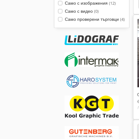
Ryobi 3200 Pfa
Ryobi
Heidelberg Sm102
Само с изображения
(12)
Само с видео
(0)
Само проверени търговци
(4)