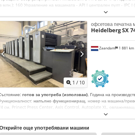
(в млн.): 160 Управление на машината - API I централен пулт - IPC I (
интелигентно управление на печатната машина) - Mitsubishi MCCS 
контрол Листоподаващо устройство - Non-Stop листоподаващ меха
офсетова печатна
листоподавача Печатни секции - Брой печатни секции: 8 - Машина с
Heidelberg
SX 7
полуавтоматична система за смяна на плаки - Mitsubishi непрекъс
Автоматично почистване на мастилените валове - Автоматично почи
Автоматично почистване на цилиндъра за контрапечат - Темпериран
Zaandam
1 881 km
Cooling Изходна секция - Пудрене: Grafix Максимална производителн
обръщане) Максимален размер на листа (мм): 720 x 1020 Минимален
x 540 при обръщане) Максимален печатен формат (мм): 710 x 1020
Минимална дебелина на хартията (мм): 0,04 Максимална дебелина н
1
/
10
Състояние:
готов за употреба (използван)
, Година на производст
Функционалност:
напълно функциониращ
, номер на машина/прев
74 см, Prinect Press Center, Axis Control, Autoplate XL, овлажнява
циркулиращо устройство, двустранен печат 4-4 или 8-0, отлична те
Aclorf
Открийте още употребявани машини