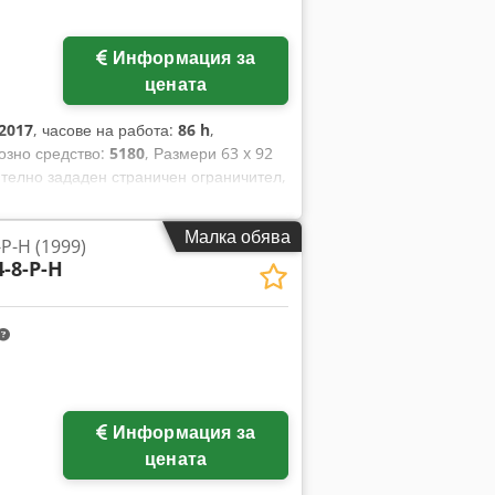
Информация за
цената
2017
, часове на работа:
86 h
,
озно средство:
5180
, Размери 63 x 92
телно зададен страничен ограничител,
втоматични сменящи се пластини,
 система за управление на печата,
Малка обява
P-H (1999)
, Контрол на температурата на
-8-P-H
но измиване на валците.
Информация за
цената