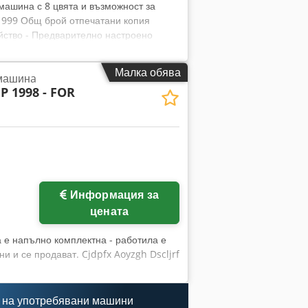
машина с 8 цвята и възможност за
 1999 Общ брой отпечатани копия
йство - Предварително настроено
умни ленти - Система за контрол на
ни блокове - Брой печатни блокове: 8
Малка обява
 машинa
Alcolor овлажняващо устройство -
 P 1998 - FOR
атична система за почистване на
а за обратно пресане - Система за
s Изходящо устройство - Стандартно
асяне на прах
Информация за
цената
 е напълно комплектна - работила е
и и се продават. Cjdpfx Aoyzgh Dscljrf
 на употребявани машини