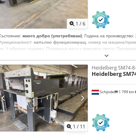
1
/
6
Състояние:
много добро (употребяван)
, Година на производство:
Функционалност:
напълно функциониращ
, номер на машина/прев
см, V-образен подавач, Подаваща маса с вакуумна лента, Предвари
Автоматично настройване на размер на хартията, Ryobi напълно а
Дистанционно управление на регистъра на пластината, Ryobi PCS-G
Heidelberg SM74-8-
PDS-E spectrojet, Ryobi D-matic система за овлажняване с алкохол
Heidelberg
SM74
мастилените валци, Автоматично измиване на одеялото, Автоматич
Credpfewzvzmex Aclef
Schijndel
1 799 km
1
/
11