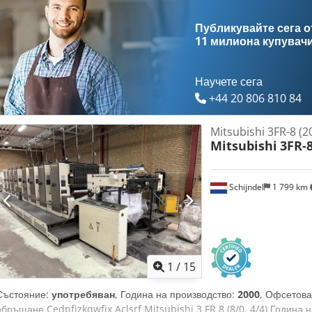
Публикувайте сега от
11 милиона купувач
Научете сега
+44 20 806 810 84
Mitsubishi 3FR-8 (2
Mitsubishi
3FR-
Schijndel
1 799 km
1
/
15
Състояние:
употребяван
, Година на производство:
2000
, Офсетова
обръщане Cedpfjzkqwfjx Aclsrf Mitsubishi 3 FR 8 (8/0, 4/4) Година