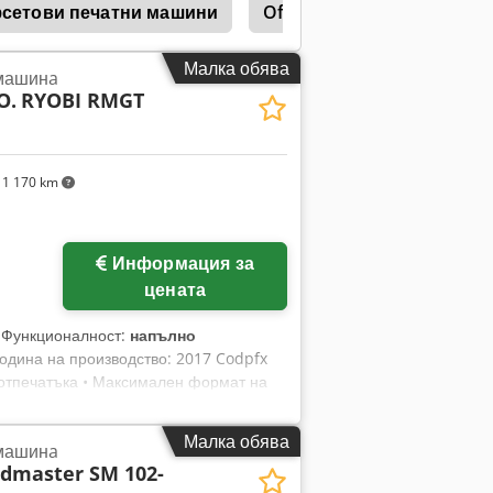
фсетови печатни машини
Offset
Ryobi Entlos
Малка обява
 машинa
O.
RYOBI RMGT
1 170 km
Информация за
цената
, Функционалност:
напълно
Година на производство: 2017 Codpfx
а отпечатъка • Максимален формат на
а/час • Овлажняване: алкохолно - Ryobi
 8+0 / 4+4 • Дистанционно управление:
Малка обява
 машинa
оматично - Ryobi semi - RPC •
dmaster SM 102-
гуми, офсетови плаки •