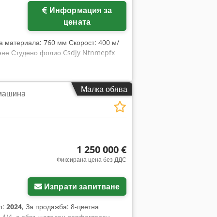
Информация за
цената
а материала: 760 мм Скорост: 400 м/
шене Студено фолио Csdjy Ntnmepfx
Малка обява
 машинa
1 250 000 €
Фиксирана цена без ДДС
Изпрати запитване
о:
2024
, За продажба: 8-цветна
 4/4, с обръщателен перфекторен