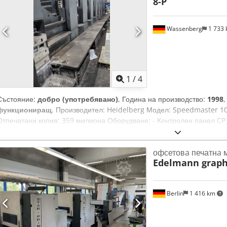
8-P
Високоразположен изходен стекер • напрашител • система за предв
водене • антистатично устройство • ултразвуков и механичен детекто
PDS - E Spectro jet • Наличност: 28.7.2026 Причина за продажба: 
Wassenberg
1 733
Техническо състояние: работещ, с износване съобразено с годинит
експлоатация, но може да бъде видян работещ при уговорка.
1
/
4
Състояние:
добро (употребявано)
, Година на производство:
1998
функциониращ
, Производител: Heidelberg Модел: Speedmaster 10
Отпечатани копия: 359 милиона Оборудване: - Контролен панел CP 
цветовете CPC 1-04 - Овлажняващо устройство Alcolor - Автоматичн
Autoplate Допълнителни характеристики: - Автоматична система за 
офсетовa печатнa
Автоматична система за регистрация - Електронна система за контр
Edelmann graph
система за контрол на страничните отстъпи - Голям капацитет за п
(High Pile Delivery) - Устройство за изправяне на листовете (Sheet D
Стоманени плочи в зоната за подаване и в зоната за извеждане - О
Berlin
1 416 km
охлаждане и циркулация на Technotrans - Прах-спрей устройство W
формат: 720 × 1020 мм Тип машина: Офсетна печатна машина за л
двустранна печатна машина (Perfector)