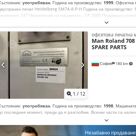
Състояние:
употребяван
, Година на производство:
1999
, Офсетна 
двустранен печат Heidelberg SM74-8-P-H Година на производство:
(милиони): 247 Управление на машината - CP 2000 Подаващо устро
подаващо устройство Crodjzdcx Ajpfx Acljf - Подаваща маса с ваку
двойните листове - Стоманена плоча в подаващото устройство Печат
офсетовa печатнa
- Машина с възможност за двустранен печат: 8/0, 4/4 - AutoPlate - 
Man Roland
708
Автоматична система за почистване на мастилените валове - Автом
SPARE PARTS
гуменото платно - Автоматична система за почистване на цилиндър
охлаждане и циркулация на овлажняващото устройство: Technotran
изходящо устройство за подреждане на листове - Устройство за нан
София
180 km
1
/
12
Състояние:
употребяван
, Година на производство:
1998
, Машината
до последния момент, преди да я разглобим. Всички части са наличн
Незабавно продаване