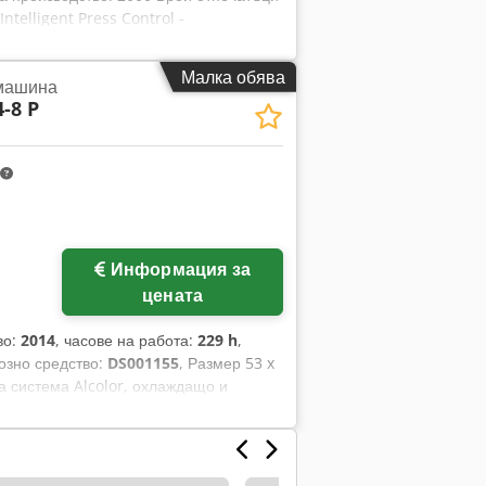
Intelligent Press Control -
конзола за спектрално качество на
низъм - Стоманена плоча в
Малка обява
 машина
 обръщател: 8/0, 4/4 - SAPC
4-8 P
ната овлажняваща система -
стване на офсетното платно -
е на мастилената секция: Industrial
ост (бр./ч): 13 000 (11 000 при
 размер на листа (мм): 360 x 540 (440
 (700 x 1020 при обръщане)
а хартията (мм): 0,3
Информация за
цената
во:
2014
, часове на работа:
229 h
,
озно средство:
DS001155
, Размер 53 x
ща система Alcolor, охлаждащо и
хническа изправност. Cedpowuth Rofx