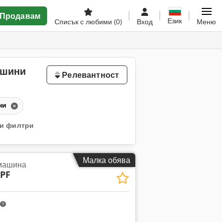
Продавам
Език
Списък с любими
(0)
Вход
Меню
ашини
Релевантност
ни
ки филтри
Малка обява
 машина
 PF