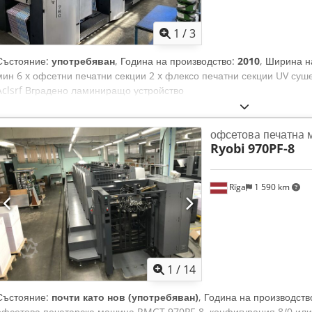
1
/
3
Състояние:
употребяван
, Година на производство:
2010
, Ширина н
мин 6 x офсетни печатни секции 2 x флексо печатни секции UV су
Aclsrf Вградено ламиниращо устройство
офсетовa печатнa
Ryobi
970PF-8
Rīga
1 590 km
1
/
14
Състояние:
почти като нов (употребяван)
, Година на производств
офсетова печатарска машина RMGT 970PF-8, конфигурация 8/0 или