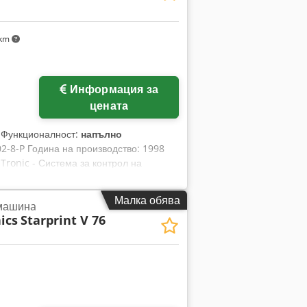
арително задаване на странично
р за двойни листа • Ryobi D matic •
фирмата преустановява дейност
 km
е, поддържан Не е в ежедневна
Информация за
цената
, Функционалност:
напълно
2-8-P Година на производство: 1998
Tronic - Система за контрол на
а система за смяна на печатните плочи
почистване на гуменото платно -
Малка обява
 машинa
ол на двойните листове - Електронна
ics
Starprint V 76
одреждане на отпечатаните листове
e-curler) - Антистатична система -
борудване Super Blue - Система за
eko Cedpfxezd R Hgs Aclerf Макс.
истове Тип машина: 8-цветна