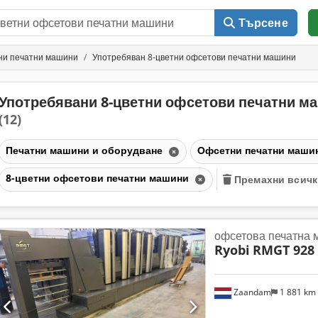
Търсене
ни печатни машини
Употребяван 8-цветни офсетови печатни машини
Употребявани 8-цветни офсетови печатни м
(12)
Печатни машини и оборудване
Офсетни печатни маши
8-цветни офсетови печатни машини
Премахни всич
офсетова печатна
Ryobi
RMGT 928
Zaandam
1 881 km