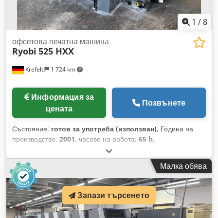
1
/
8
офсетовa печатнa машинa
Ryobi
525 HXX
Krefeld
1 724 km
Информация за
Позвънете
цената
Състояние:
готов за употреба (използван)
, Година на
производство:
2001
, часове на работа:
65 h
,
Функционалност:
напълно функциониращ
, Ryobi 525 HXX
- година 2001 Размер: 36 x 52 см, PCS-H - система за
Малка обява
контрол на печата Ryobimatic AAC овлажняване, Dedpfjx N
Smzox Aa Tokr Technotrans охлаждане и циркулация,
Полуавтоматични сменящи се пластини, Автоматично
Запази търсенето
почистване на платното, Почистване на валяците. Прахово
впръскване 65 милиона отпечатъка Налично веднага