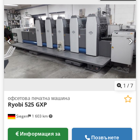
1
/
7
офсетовa печатнa машинa
Ryobi
525 GXP
Siegen
1 603 km
Информация за
Позвънете