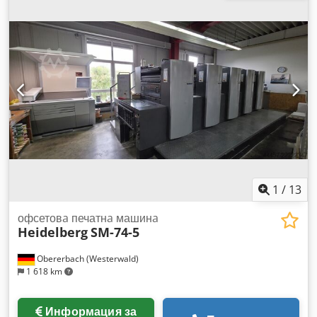
за измерване и регулиране Bacher регистър система
Technotrans система за охлаждане и циркулация
Дистанционно регулиране на регистъра на плаките
Контрол на косо изкривяване на листа Контрол на двоен
лист – механичен и електронен Автоматично устройство за
миене на платно Автоматично устройство за миене на
цветни валове Брой отпечатъци: 20 милиона
1
/
13
офсетовa печатнa машинa
Heidelberg
SM-74-5
Obererbach (Westerwald)
1 618 km
Информация за