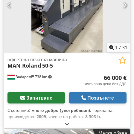
отпечатване, автоматична система за поставяне на
печатни плочи, инфрачервена сушилна система, удължена
зона за изходящи продукти. Dkedsznl T Aspfx Aa Tor
1
/
31
офсетовa печатнa машинa
MAN Roland
50-5
66 000 €
Budapest
738 km
Фиксирана цена без ДДС
Запитване
Позвънете
Състояние:
много добро (употребяван)
, Година на
производство:
2009
, часове на работа:
8 303 h
,
Функционалност:
напълно функциониращ
, номер на
машина/превозно средство:
33365B
, цветови канали:
5
,
Малка обява