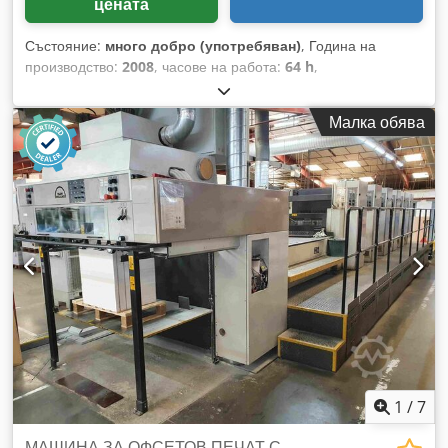
цената
Състояние:
много добро (употребяван)
, Година на
производство:
2008
, часове на работа:
64 h
,
Функционалност:
напълно функциониращ
, цветови
канали:
5
, минимална ширина на хартията:
375 мм
,
Малка обява
максимална ширина на хартията:
520 мм
, - Ryobi PCS-H -
Съотношение на предавките: 2:3 / 5:0 - Полуавтоматичен
механизъм за смяна на печатни плочи RYOBI -
Инфрачервен сушилен агрегат - Апарат за нанасяне на
прах Grafix Digital 3000 - Електронна система за контрол
на страничните маркировки - Електронна система за
контрол на двойно подаване на листове - Ултразвукова
система за контрол на двойно подаване на листове -
Високостеково устройство за подреждане - Устройство за
подреждане на листове Djdpszduu Usfx Aa Tskr -
Автоматична система за почистване на гумените валове
1
/
7
МАШИНА ЗА ОФСЕТОВ ПЕЧАТ С