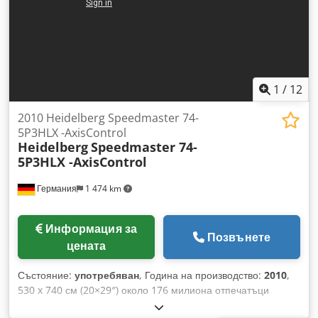
настройване на формат Technotrans Alpha C. охлаждане
Мастилен модул с водно охлаждане Агрегати с водно
охлаждане Удължител на изходната маса Брой отпечатани
листове: 160 млн.
1
/
12
2010 Heidelberg Speedmaster 74-
5P3HLX -AxisControl
Heidelberg
Speedmaster 74-
5P3HLX -AxisControl
Германия
1 474 km
Информация за
Позвънете
цената
Състояние:
употребяван
, Година на производство:
2010
,
530 x 740 см (20×29″) около 176 милиона отпечатъци
PressCenter AxisControl Alcolor Челна подаваща система