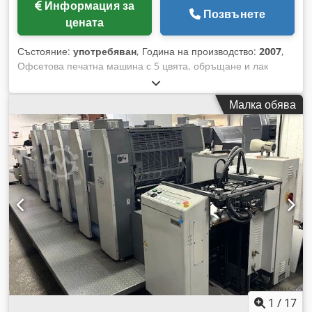
Информация за
Позвънете
цената
Състояние:
употребяван
, Година на производство:
2007
,
Офсетова печатна машина с 5 цвята, обръщане и лак
модул Heidelberg CD74-5-P+LX - C Година на производство:
2007 Напечатани копия (млн): 250 Управление на
Малка обява
машината: - CP 2000 - Prinect Axis Control Dkedpfjv Rx A
Hex Aa Tor Печатни секции: - Брой цветови секции: 5 -
Машина с обръщане: 2/3 - AutoPlate - Alcolor
овлажняваща система - Автоматична система за миене на
мастилените валци - Автоматична система за миене на
офсетови платна - Автоматична система за миене на
контрапечатния цилиндър - Овлажняваща система:
Technotrans beta.c - Темпериране на мастилената група
Лакиране: - Брой лак модули: 1 - Tresu камера-раково
система - Брой анилоксови валци: 1 Сушене: - DryStar:
DryStar 2000 IR + горещ въздух Изводно устройство: -
Пудреща система: PowderStar Оборудване: - Шкаф за
въздушно захранване: AirStar - Въздушен компресор: Atlas
Copco
1
/
17