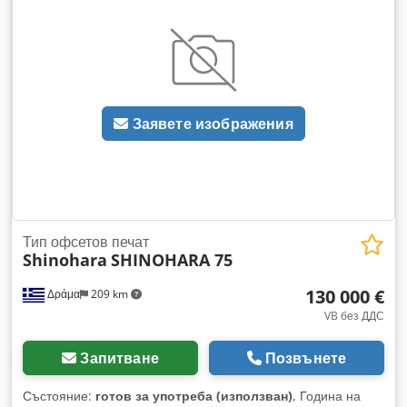
(двустранен печат в един проход). Максимален размер на
листа: 720 x 1 020 мм (около 28 x 40 инча). Минимален
размер на листа: 280 x 420 мм (прав печат) или 400 x 420
мм (перфектен печат). Производствена скорост: до 13 000
листа на час. Alcolor овлажняваща система: Система за
непрекъснато овлажняване за балансирано разпределение
Заявете изображения
на мастило и вода. CPC 1.02: Контролен пулт за
дистанционно управление на мастилото и регистъра.
Djdpfx Aoyarbloa Tokr Висок купон при подаване: Стандарт
за високотиражни търговски приложения. Напрашител
Weko.
Тип офсетов печат
Shinohara
SHINOHARA 75
130 000 €
Δράμα
209 km
VB без ДДС
Запитване
Позвънете
Състояние:
готов за употреба (използван)
, Година на