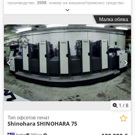
производство:
2008
, номер на машина/превозно средство:
100810261
, тип охлаждане:
вода
, SHINOHARA 75 VP
ДВУСТРАНЕН (1+4 ЦВЯТА) CIP3. АВТОМАТИЧНО
Малка обява
ПРЕМИНАВАНЕ НА ПЛАТА, АВТОМАТИЧНО ИЗМИВАНЕ. UV
ЛАМПИ. ВОДНА ОХЛАЖДАЩА УСТАНОВКА С
АВТОМАТИЧНО СМЕСВАНЕ НА АЛКОХОЛ PH.
АВТОМАТИЧНИ ИЗМЕРВАНИЯ. С МАШИНАТА СЕ
ПРЕДЛАГА И МАШИНА ЗА НАВИВАНЕ НА ПОЧИСТВАЩИ
РОЛКИ. Dksdpfx Aaetvmrbj Tjr ЕНИГАТОР ЗА ПАЛЕТИ. 2
КАЛИБРОВАЧНИ УСТРОЙСТВА. 20 РЕЗЕРВНИ ВАЛОВЕ.
РАБОТЕН ПРОБЕГ: 4 600 000 ОТПЕЧАТЪКА.
1
/
8
Тип офсетов печат
Shinohara
SHINOHARA 75
Δράμα
209 km