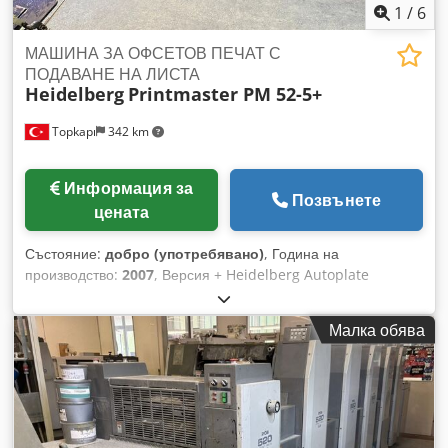
1
/
6
МАШИНА ЗА ОФСЕТОВ ПЕЧАТ С
ПОДАВАНЕ НА ЛИСТА
Heidelberg
Printmaster PM 52-5+
Topkapı
342 km
Информация за
Позвънете
цената
Състояние:
добро (употребявано)
, Година на
производство:
2007
, Версия + Heidelberg Autoplate
(полуавтоматична смяна на плаки) Система за измиване на
цветните валяци Dkjdpfjw A Rgyjx Aa Tsr Охлаждане
Малка обява
Baldwin Управляващ пулт Prinect Classic Center
Опрашващо устройство Овлажняваща система Alcolor Film
Брой отпечатъци: 115 млн.