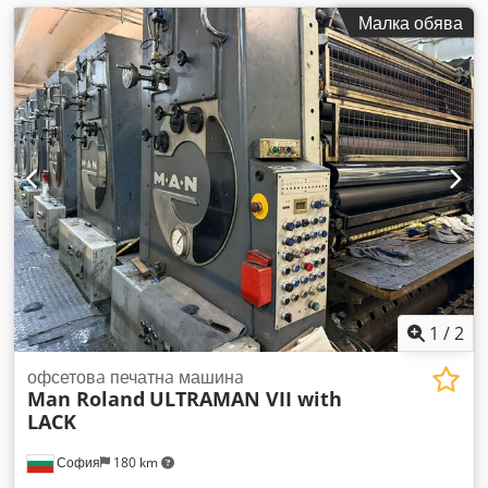
Малка обява
1
/
2
офсетовa печатнa машинa
Man Roland
ULTRAMAN VII with
LACK
София
180 km