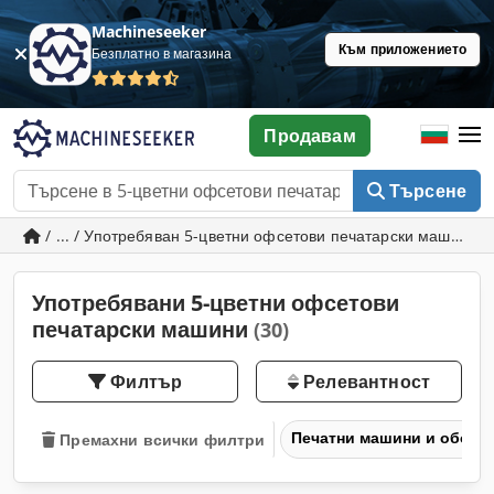
Machineseeker
Към приложението
Безплатно в магазина
Продавам
Търсене
/ ... / Употребяван 5-цветни офсетови печатарски машини
Употребявани 5-цветни офсетови
печатарски машини
(30)
Филтър
Релевантност
Печатни машини и обору
Премахни всички филтри