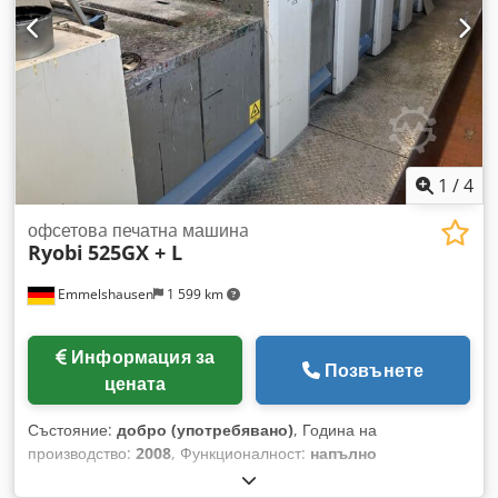
1
/
4
офсетовa печатнa машинa
Ryobi
525GX + L
Emmelshausen
1 599 km
Информация за
Позвънете
цената
Състояние:
добро (употребявано)
, Година на
производство:
2008
, Функционалност:
напълно
функциониращ
, Машина за нанасяне на филм Ryobimatic