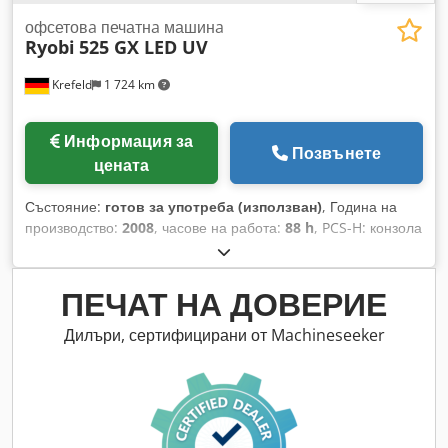
офсетовa печатнa машинa
Ryobi
525 GX LED UV
Krefeld
1 724 km
Информация за
Позвънете
цената
Състояние:
готов за употреба (използван)
, Година на
производство:
2008
, часове на работа:
88 h
, PCS-H: конзола
за управление на мастило и регистър с тъчпанел
Електронен контрол на двойни листове Електронен контрол
на липсващ лист Djdpjy H Elxsfx Aa Tskr Фотоклетки
ПЕЧАТ НА ДОВЕРИЕ
Автоматично регулиране на мастилото от конзолата
RyobiMatic-D: алкохолно овлажняване с променлива
Дилъри, сертифицирани от Machineseeker
скорост Технотранс хладилник Автоматично почистване на
платна и валяци Semi-RPC: полуавтоматичен смяна на
плочи Окръжни, аксиални и диагонални регистри Удължен
изход Висок куп изход Прахово опръскване GrafiX Книги и
инструменти 88 млн. импресии