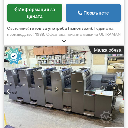
Информация за
Позвънете
цената
Състояние:
готов за употреба (използван)
, Година на
производство:
1983
, Офсетова печатна машина ULTRAMAN
VII AGS/1983 Максимален размер на листа: 1120x1600 мм
Минимален размер на листа: 600x800 мм Печат в 5
Малка обява
цветови секции + 1 секция за дисперсионен лак IR сушене
алкохолно овлажняване и охлаждане Бързи пластинени
държачи Dkodpsy U Ufdefx Aa Tor Машината е в много
добро работно състояние.