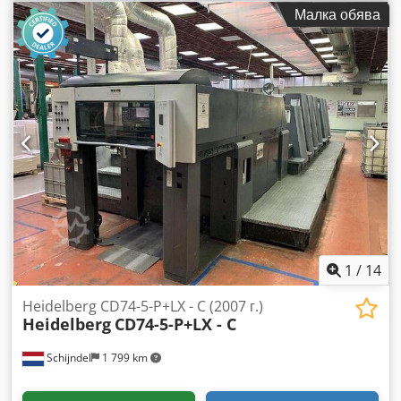
тип "Schuppenanleger" aвтоматична смяна на плаките
Малка обява
(Autoplate) Aвтоматично почистване на мастилни валци,
автоматично почистване на офсетно платно, автоматично
почистване на прижимния цилиндър AirStar Filterstar
Темпериране на мастиленото устройство 5/0 обръщане 2/3
Антистатична уредба Dkodpfx Ajp Ugwtea Tsr Изходящ
транспортьор с високо подреждане Отделна лакова секция
с камера ракел система Удължен изход с IR-сушилня
Пудрен апарат Охлаждана периферия с водно охлаждане
Охладител за обратна вода Налично за кратък срок
1
/
14
Heidelberg CD74-5-P+LX - C (2007 г.)
Heidelberg
CD74-5-P+LX - C
Schijndel
1 799 km