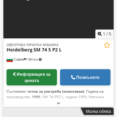
1
/
5
офсетовa печатнa машинa
Heidelberg
SM 74 5 P2 L
София
180 km
Информация за
Позвънете
цената
Състояние:
готов за употреба (използван)
, Година на
производство:
1999
, SM 74-5P2 L, година 1999. Напълно
рециклирана и обновена от Heidelberg през 2012 г. Всички
автоматични почистващи системи. Autoplate.
Малка обява
Темпериращи валове. Technotrans. 198 милиона