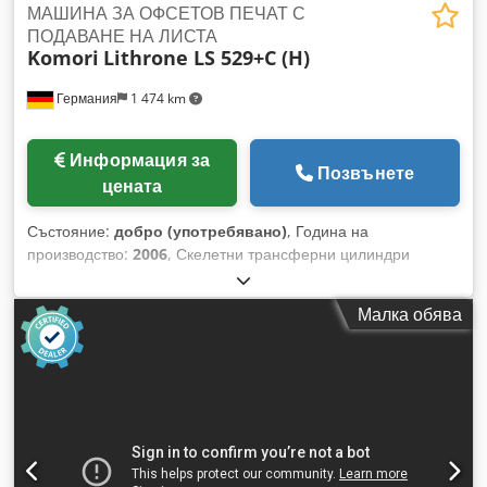
МАШИНА ЗА ОФСЕТОВ ПЕЧАТ С
ПОДАВАНЕ НА ЛИСТА
Komori
Lithrone LS 529+C (H)
Германия
1 474 km
Информация за
Позвънете
цената
Състояние:
добро (употребявано)
, Година на
производство:
2006
, Скелетни трансферни цилиндри
Komorimatic овлажняваща система PDCS II: Спектрална
измервателна и контролна техника KMS 4 - Komori система
Малка обява
за мониторинг PQC-S: Техника за управление и контрол
Djdpfxjy Hwyuo Aa Tjkr KHS-AL: Мениджмънт + регистър
AMR (автоматична подготовка) FAPC: Напълно автоматичен
смяна на плаки IR сушилня + сушилня с горещ въздух
Камерен лак-система с анилоксов растерен валяк Система
за миене на печатни цилиндри Система за почистване на
гумени платна Система за измиване на мастилни валяци
Grafix прахова инсталация Повдигнато Автоматично