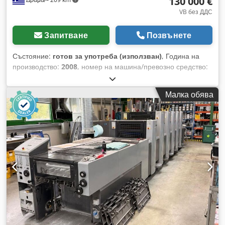
130 000 €
VB без ДДС
Запитване
Позвънете
Състояние:
готов за употреба (използван)
, Година на
производство:
2008
, номер на машина/превозно средство:
100810261
, тип охлаждане:
вода
, SHINOHARA 75 VP
ДВУСТРАННА (1+4 ЦВЯТА) CIP3. АВТОМАТИЧНО
Малка обява
ПРЕМИНАВАНЕ НА ЧИНГКУ, АВТОМАТИЧНО ИЗМИВАНЕ.
UV ЛАМПИ. ВОДНО ОХЛАЖДАНЕ С АВТОМАТИЧНО
СМЕСВАНЕ НА PH АЛКОХОЛ. АВТОМАТИЧНИ
ИЗМЕРВАТЕЛНИ СИСТЕМИ. ВКЛЮЧЕНА МАШИНА ЗА
НАВИВАНЕ НА ИЗМИВАЩИ РОЛКИ. ПОВДИГАЧ НА
ПАЛЕТИ. 2 КАЛИБРИРАЩИ УСТРОЙСТВА. Dodpfxotvmq
Ns Aa Tekr 20 РЕЗЕРВНИ ВАЛЯКА. ОТПЕЧАТАНИЯ: 4 600
000.