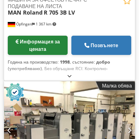
ПОДАВАНЕ НА ЛИСТА
MAN Roland
R 705 3B LV
Öpfingen
1 367 km
Информация за
Позвънете
цената
Година на производство:
1998
, състояние:
добро
(употребявано)
, Без обръщане RCI: Контролно-
управляваща техника APL (напълно автоматичен смяна на
пластини): Автоматизирана система за смяна на пластини с
Малка обява
моторизирано затягане и обтягане на печатните пластини
Темпериране на печатната секция Grapho Metronic
Technotrans охлаждане и циркулация Roland Deltamatic
овлажняваща система IR сушилня Dkedpohy Tfwjfx Aa Tor
Quickstart: Софтуер за оптимизация на управлението на
машината след спирания Kersten антистатична система на
подаващото устройство LCS: Софтуер за стабилизиране
при ниско покритие, за настройка на цветовите секции при