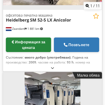
1
/
11
офсетовa печатнa машинa
Heidelberg
SM 52-5 LX Anicolor
Zaandam
1 881 km
Информация за
Позвънете
цената
Състояние:
много добро (употребяван)
, Година на
производство:
2009
, часове на работа:
93 h
, номер на
машина/превозно средство:
GS000526
, Размер 36 x 52 см,
система за овлажняване Alcolor Vario, система за
Малка обява
охлаждане и рециркулация Technotrans, контрол на
температурата на мастилената единица, мастилени
единици Anicolor, контрол за подаване на два листа,
контрол на страничното отклонение, устройство за
почистване на гумения вал, устройство за почистване на
ролките, устройство за почистване на цилиндъра за