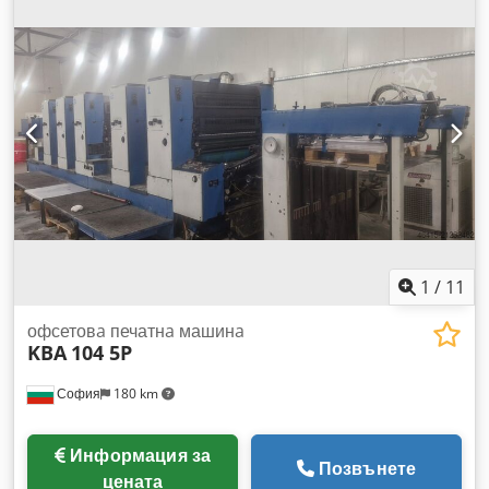
отпечатъци. Dksdpfx Ajyi Uxxsa Ter
1
/
11
офсетовa печатнa машинa
KBA
104 5P
София
180 km
Информация за
Позвънете
цената