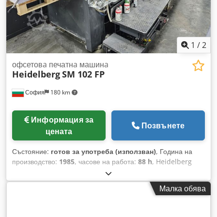
1
/
2
офсетовa печатнa машинa
Heidelberg
SM 102 FP
София
180 km
Информация за
Позвънете
цената
Състояние:
готов за употреба (използван)
, Година на
производство:
1985
, часове на работа:
88 h
, Heidelberg
Speedmaster 102 FPP – модел от 1985 г. – 88 милиона
отпечатвания Технически спецификации Брой цветове: 5
Малка обява
цвята. Конфигурация на обръщане: Обозначението „PP“
показва двойна система за перфекция, което обикновено
позволява печатни конфигурации 5/0, 1/4 или 2/3