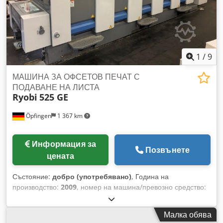
много малък тираж Автоматично устройство за миене на
лака с четка Бързозаключващи релси за лак модула
Лакиращо звено с камера-ракел система Wekotron:
устройство за пудра Удължение на доставящата секция
1
/
9
МАШИНА ЗА ОФСЕТОВ ПЕЧАТ С
ПОДАВАНЕ НА ЛИСТА
Ryobi
525 GE
Öpfingen
1 367 km
Информация за
Позвънете
цената
Състояние:
добро (употребявано)
, Година на
производство:
2009
, номер на машина/превозно средство:
3001
, Ryobimatic система за овлажняване Dkjdpjhuampefx
Aa Tsr PCS-J: Контролно и управляващо оборудване RPC
Малка обява
полуавтоматична смяна на плаки PDS-E: Спектрален модул