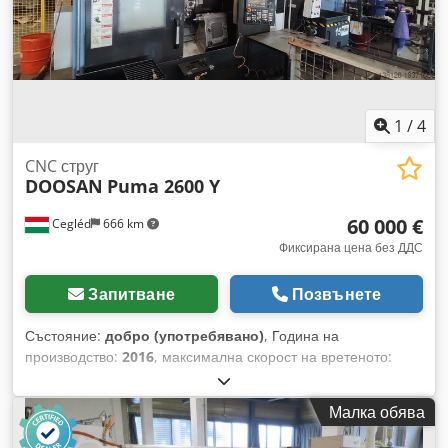
1
/
4
CNC струг
DOOSAN
Puma 2600 Y
60 000 €
Cegléd
666 km
Фиксирана цена без ДДС
Запитване
Позвънете
Състояние:
добро (употребявано)
, Година на
производство:
2016
, максимална скорост на вретеното:
3 500 об/мин
, общо тегло:
6 000 кг
, Оборудване:
документация / ръководство, скорост на въртене с
Малка обява
безстепенно регулиране
, Основни параметри:
Credpfxjwtg Inj Akisf Управление: FANUC 0iD/31iA