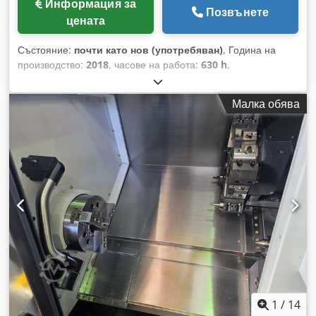
Информация за
Позвънете
цената
Състояние:
почти като нов (употребяван)
, Година на
производство:
2018
, часове на работа:
630 h
,
Функционалност:
напълно функциониращ
, SMEC SL2000
Време на работа: Само 640 часа 8-инчов хидравличен
Малка обява
патронник 2-осен CNC стругов център 12-позиционен
серво-кула CNC управление FANUC 0i-TF Plus Максимален
диаметър на обработка: Ø360 мм Максимална дължина на
обработка: 540 мм Максимален диаметър на обработвания
материал: Ø68 мм Скорост на основния шпиндел: 4500 об./
мин. Мощност на основния шпиндел: 18,5 kW Ход по ос X:
210 мм Ход по ос Z: 560 мм Csdezpfm Sjpfx Akisrf
1
/
14