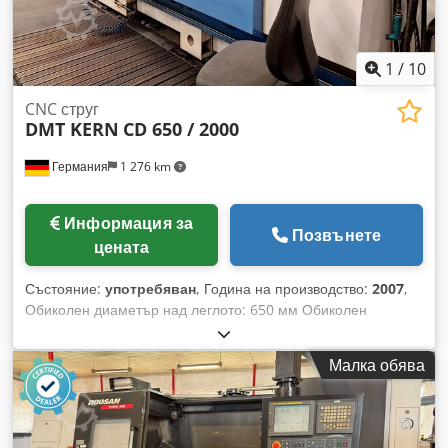
1
/
10
CNC струг
DMT KERN
CD 650 / 2000
Германия
1 276 km
Информация за
Позвънете
цената
Състояние:
употребяван
, Година на производство:
2007
,
Обиколен диаметър над леглото: 650 мм Обиколен
диаметър над надлъжната сала: 420 мм Разстояние между
центровете: 2000 мм Управление: Sinumerik Siemens Ход
Малка обява
на салатата по ос X: 440 мм Ход на салатата по ос Z: 2000
мм Обхват на оборотите – главен шпиндел: 1 – 3000 об./
мин. Мощност на задвижването – главен шпиндел: 33 / 27 /
22 kW Брой предавки: 2 Диаметър на шпиндела в предния