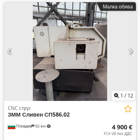
Малка обява
1
/
12
CNC струг
ЗММ Сливен
СП586.02
4 900 €
Пловдив
92 km
FCA VB без ДДС