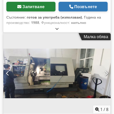
Запитване
Позвънете
Състояние:
готов за употреба (използван)
, Година на
производство:
1988
, Функционалност:
напълно
функциониращ
, дължина на струговане:
1 500 мм
,
диаметър на струговане:
580 мм
, разстояние на движение
Малка обява
по ост X:
500 мм
, ход по оста Z:
600 мм
, мощност на
шпинделовия двигател:
15 000 W
, тип входящ ток:
трифазен
, CNC струг ЗММ Сливен СП586.02, максимален
диаметър на струговане 580 mm, максимална дължина на
струговане 1500 mm, ход по X 500 mm, ход по Z 600 mm,
шпинделов двигател 15 kW, захранване 380 V. Cjdpfx
Aezim Ttjkiorf
1
/
8