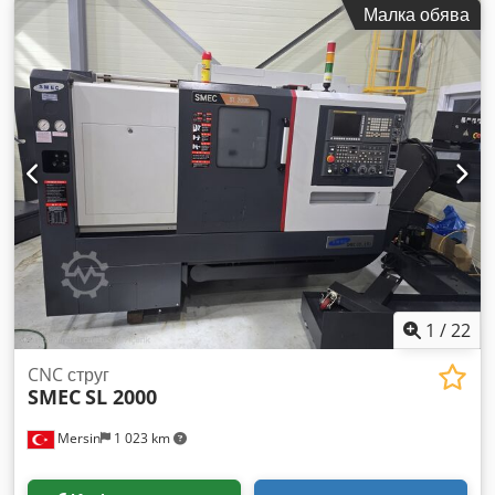
Малка обява
на шпиндела: 65 mm Шпинделна глава: A2-6'' Работна
зона Разстояние между центровете: 1 500 mm Cjdsup
Slbjpfx Akiorf Височина на центъра: 290 mm Диаметър над
леглото: 570 mm Диаметър над супорта: 510 mm
Инструментална система Револверна глава: PARAT 4-
позиционна револверна глава RD 3 Задно седло
Технология: ръчна Центриращ връх: MK-4 (с въртящ се
връх) Оборудване Управление на стружките: тава за
стружки Охлаждаща система: помпа за охлаждаща течност
7 bar
1
/
22
CNC струг
SMEC
SL 2000
Mersin
1 023 km