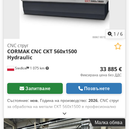
36 м/мин (Z) Транспортьор за стружки Codpfxozpfi He Akisrf
Компактна машина с висока устойчивост Идеална за тежки
стругови операции Приблизително тегло на машината:
3450 кг
1
/
6
CNC струг
CORMAK
CNC CKT 560x1500
Hydraulic
33 885 €
Siedlce
1 075 km
Фиксирана цена без ДДС
Запитване
Позвънете
Състояние:
нов
, Година на производство:
2026
, CNC струг
за обработка на метали CKT 560x1500 е професионално
решение за индустрията, което съчетава усъвършенствана
технология с надеждна конструкция, предназначено за
Малка обява
предприятия, изискващи най-високо качество на обработка.