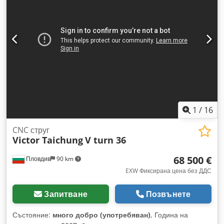
агрегати: Crsdpfezgrw Esx Akijf • Филтърна система за
сгъстен въздух GÖRING DSL 02D-SF-2-MBL, номинален
обем на въздушния поток приблизително 900 м³/ч •
Охлаждаща система HYDAC RFCS-AH-030, година на
производство 2021, сериен номер 2300040370 •
Хидравличен агрегат KNOLL TG 30-04/07533-1, година на
производство 2022, сериен номер 1570792 • Хидравличен
охлаждащ агрегат BKW ET22V-134-B-DI, година на
производство 2022, сериен номер 834179 • Транспортьор
за стружки KNOLL 320 S-1/225, година на производство
2022, сериен номер 2204044
1
/
16
CNC струг
Victor Taichung
V turn 36
68 500 €
Пловдив
90 km
EXW Фиксирана цена без ДДС
Запитване
Позвънете
Състояние:
много добро (употребяван)
, Година на