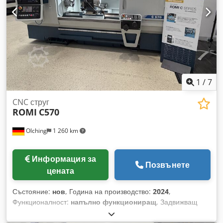
1100 мм Заден център Cjdjzh Iwqjpfx Akiorf Револверна
глава за 12 инструмента Включено към машината: -
Документация - Система за изхвърляне на стружки - Вана с
помпа - Палета с инструменти
1
/
7
CNC струг
ROMI
C570
Olching
1 260 km
Информация за
Позвънете
цената
Състояние:
нов
, Година на производство:
2024
,
Функционалност:
напълно функциониращ
, Задвижващ
шпиндел Обороти: 3 000 об/мин Мощност: 11 kW Въртящ
момент: 320 Nm Диаметър на патронника: 260 mm Отвор