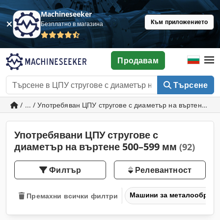
Machineseeker
Към приложението
Безплатно в магазина
Продавам
Търсене
/ ... / Употребяван ЦПУ стругове с диаметър на въртене 5
Употребявани ЦПУ стругове с
диаметър на въртене 500–599 мм
(92)
Филтър
Релевантност
Машини за металообраб
Премахни всички филтри