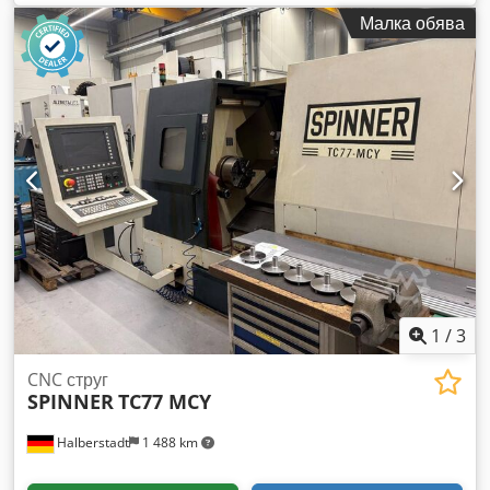
ръководство
, Стругов център Pinacho Crsdjzqbplspfx
Малка обява
Akijf CNC управление Fagor Година на производство 2003
Добро състояние, налично видео.
1
/
3
CNC струг
SPINNER
TC77 MCY
Halberstadt
1 488 km