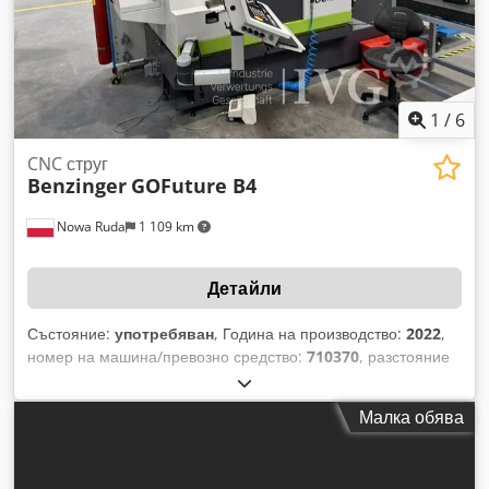
1
/
6
CNC струг
Benzinger
GOFuture B4
Nowa Ruda
1 109 km
Детайли
Състояние:
употребяван
, Година на производство:
2022
,
номер на машина/превозно средство:
710370
, разстояние
на движение по ост X:
180 мм
, Данни за машината: •
Година на производство: 2022 • Сериен номер: 710370
Малка обява
Ходове на осите: • Ос X: 180 мм • Ос Z1: 260 мм • Ос Z2:
292 мм Система за инструменти: • Сменящ инструмент: 12
позиции • Държач за инструменти: VDI 25 Допълнителни