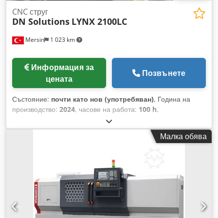
CNC струг
DN Solutions
LYNX 2100LC
Mersin
1 023 km
Информация за
Позвънете
цената
Състояние:
почти като нов (употребяван)
, Година на
производство:
2024
, часове на работа:
100 h
,
Функционалност:
напълно функциониращ
, DN Solutions
LYNX 2100LC – модел 2024 г. Година на производство: 2024
Малка обява
г. 10-инчов хидравличен патронник 2-осов CNC стругов
център Стругов кула със 10 позиции и сервоуправление
CNC управление FANUC i Plus Максимален диаметър на
обработка: Ø350 мм Максимална дължина на обработка:
537 мм Скорост на главния шпиндел: 3500 об./мин.
Мощност на главния шпиндел: 18,5 kW Максимален
въртящ момент на шпиндела: 269 Nm Ход на оста X: 205
мм Ход на оста Z: 560 мм Бързо преместване: 30 м/мин (X),