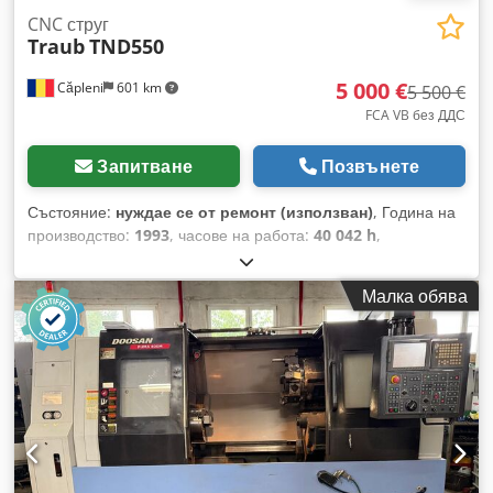
CNC струг
Traub
TND550
5 000 €
Căpleni
601 km
5 500 €
FCA VB без ДДС
Запитване
Позвънете
Състояние:
нуждае се от ремонт (използван)
, Година на
производство:
1993
, часове на работа:
40 042 h
,
Функционалност:
ограничена функционалност
, номер на
машина/превозно средство:
1009
, диаметър на струговане
Малка обява
над напречната шейна:
345 мм
, дължина на струговане:
1 000 мм
, диаметър на струговане:
550 мм
, отвор
шпиндела:
80 мм
, максимална скорост на вретеното:
3 200
об/мин
, скорост на шпиндела (мин.):
50 об/мин
,
разстояние на движение по ост X:
285 мм
, ход по оста Z:
1 070 мм
, мощност на шпинделовия двигател:
34 W
, бързо
движение по оста X:
10 м/мин
, бързо движение по ос Z:
15
м/мин
, скорост на въртене (мин.):
50 об/мин
, максимална
скорост на въртене:
3 150 об/мин
, обща височина:
2 180