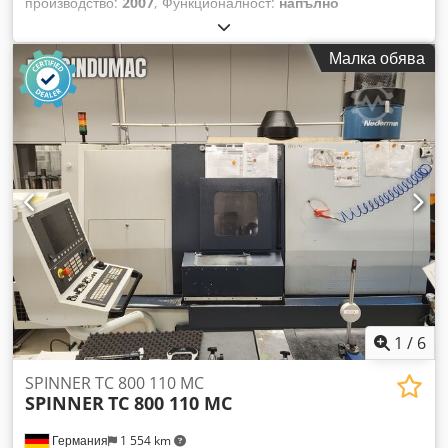
производство:
2007
, Функционалност:
напълно
функциониращ
, дължина на струговане:
1 250 мм
,
диаметър на струговане:
500 мм
, Машината се съхранява в
Малка обява
нашия склад в Пловдив, България Машината разполага с
C-ос функция 1250 мм работна дължина Управляваща
система Fanuc Cedpfx Ajyrd Iuskiorf В НАЛИЧНОСТ ПРИ
НАС: * Хоризонтални обработващи центрове * CNC
стругове с 2 оси * CNC стругове с 2 оси + C ос * CNC
стругове с 2 оси + C ос + Y ос * CNC центрове за
резбонарязване * CNC вертикални обработващи центрове
100% собственост, на склад над 50 CNC металорежещи
машини! Не се колебайте да се свържете с нас при
допълнителни въпроси CNC World Machine LTD
1
/
6
SPINNER TC 800 110 MC
SPINNER
TC 800 110 MC
Германия
1 554 km