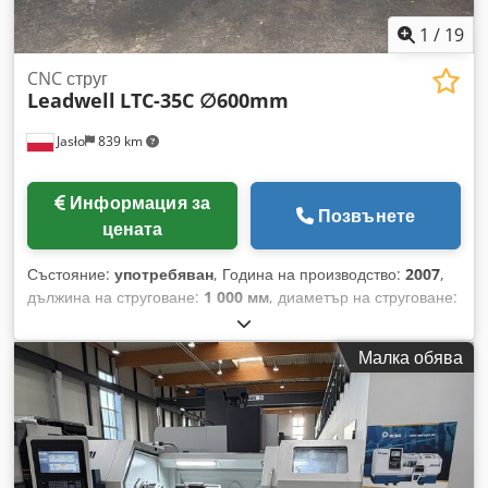
1
/
19
CNC струг
Leadwell
LTC-35C ∅600mm
Jasło
839 km
Информация за
Позвънете
цената
Състояние:
употребяван
, Година на производство:
2007
,
дължина на струговане:
1 000 мм
, диаметър на струговане:
600 мм
, отвор шпиндела:
115 мм
, максимална скорост на
вретеното:
2 000 об/мин
, 2-осова CNC стругова машина
Малка обява
Leadwell LTC-35C Година на производство: 2007, Тайван
Управление: Fanuc OiTC Максимална скорост на
шпиндела: 2000 об./мин. Предавателен механизъм: ниска/
висока предавка Диаметър на патроника: 380 мм Ход на
шпиндела: 115 мм Максимален диаметър на обработка:
600 мм Дължина на обработка: 1000 мм Ход на оста Z: