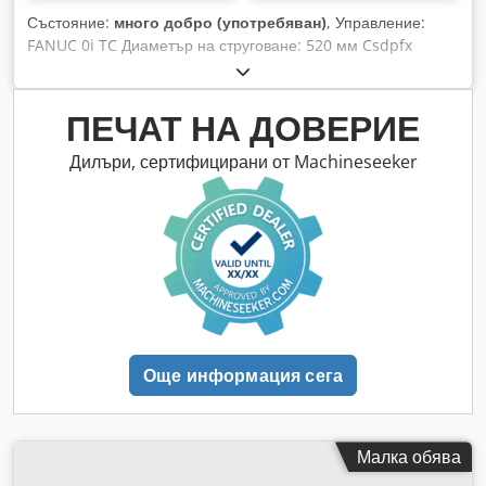
Състояние:
много добро (употребяван)
, Управление:
FANUC 0i TC Диаметър на струговане: 520 мм Csdpfx
Akozhmydsierf Дължина на струговане: 1090 мм Обороти
на шпиндела: 3500 об./мин Револверна стойка за
инструменти: 12 позиции Транспортираща система за
ПЕЧАТ НА ДОВЕРИЕ
стружки Различни аксесоари MARCELS MASCHINEN CH
Дилъри, сертифицирани от Machineseeker
Още информация сега
Малка обява