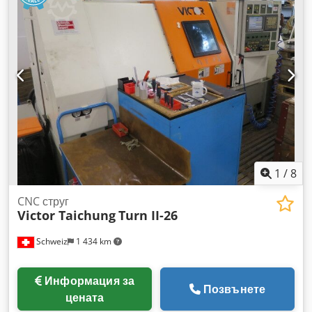
Патронник: SAMCHULLY 10" Отвор на шпиндела: 86 mm С
кожухова тръба: 78 mm Револверна глава: 12 основни
позиции, 12 вторични позиции, връзка BMT65,
Програмируем хидравличен контршпиндел: MT5 Мощност
на основния шпиндел: 22 kW S1max=3500 об/мин Мощност
на задвижващ инструмент: 5.5 kW S2max=5000 об/мин
Диапазон на движение по ос X: 260 mm Диапазон на
движение по ос Z: 830 mm Диапазон на движение по ос Y:
+ -52 mm (104 mm) C ос Максимална дължина на
струговане: L=760 mm Максимален диаметър на
струговане: D=376 mm Бърз ход: 30 m/min Автоматично
измерване на инструмента с измервателна сонда Тегло:
1
/
8
6000 кг
CNC струг
Victor Taichung
Turn II-26
Schweiz
1 434 km
Информация за
Позвънете
цената