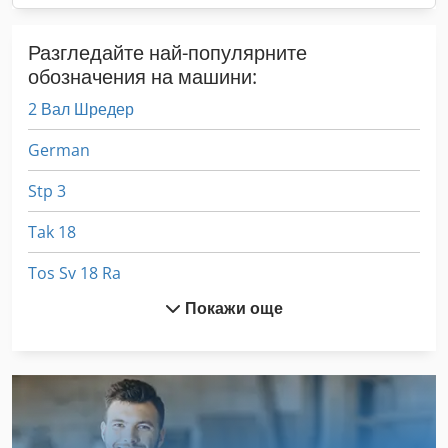
Разгледайте най-популярните
обозначения на машини:
2 Вал Шредер
German
Stp 3
Tak 18
Tos Sv 18 Ra
Покажи още
Twin Трион
Алфа Средства Чушка Трион
Друсам Се
Дървен Струг С Инструменти И Аксесоари