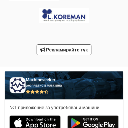
Трион За Рязане На Метал
Триони За Рязане На Метал
Тръба Машина На Тираж
Търговията С Храни
Рекламирайте тук
Шредер Проследяват Превозно Средство
Machineseeker
Безплатно в магазина
№1 приложение за употребявани машини!