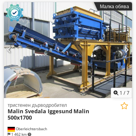
Малка обява
1
/
7
тристенен дърводробител
Malin Svedala Iggesund
Malin
500x1700
Oberleichtersbach
1 462 km