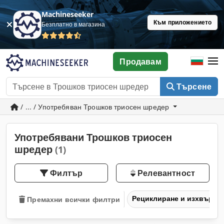
Machineseeker
Към приложението
Безплатно в магазина
Продавам
Търсене
/ ... / Употребяван Трошков триосен шредер
Употребявани Трошков триосен
шредер
(1)
Филтър
Релевантност
Рециклиране и изхвърля
Премахни всички филтри