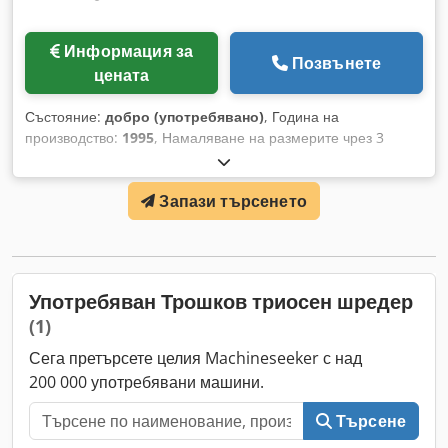
Информация за
Позвънете
цената
Състояние:
добро (употребявано)
, Година на
производство:
1995
, Намаляване на размерите чрез 3
HARDOX спирали Диаметър x дължина: приблизително 500
x 1 700 мм Входен отвор: приблизително 1 100 x 1 700 мм
Запази търсенето
Монтирано върху стоманена конструкция Нова входна
фуния, вместимост 8 м³ Dcodpjl I Dx Nefx Agpek Нов
електрически табло Включително 7 неизползвани резервни
шнека
Употребяван Трошков триосен шредер
(1)
Сега претърсете целия Machineseeker с над
200 000 употребявани машини.
Търсене