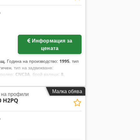
Информация за
цената
ащ
, Година на производство:
1995
, тип
тичен
, тип на задвижване:
тролер:
CNC3A
, брой валяци:
8
,
одящо напрежение:
380 V
, входна
одство, закалени валяци, крачено
Малка обява
 на профили
и, Tauring Slalom 60-3A 8 вала за
0 H2PQ
рамен режим с цифров дисплей
Програмируем манипулатор „завъртащ
няколко комплекта валове за тръби с
комплект = общо 140 вала. Захранване,
но задвижване за огъване, мощност