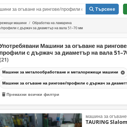
Търсене
орежещи машини
Обработка на ламарина
/профили с държач за диаметър на вала 51–70 мм
Употребявани Машини за огъване на рингове
профили с държач за диаметър на вала 51–7
(21)
Машини за металообработване и металорежещи машини
Машини за огъване на рингове/профили с държач за диамет
Премахни всички филтри
машина за огъване
TAURING
Slalom