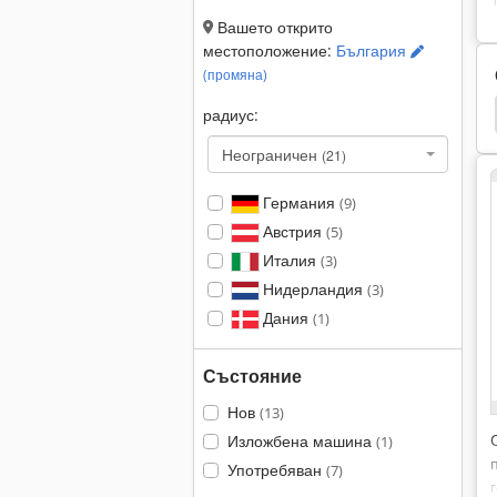
Вашето открито
местоположение:
България
(промяна)
ни Машини
Хидравлична Машина
Scantool
радиус:
Неограничен
(21)
Германия
(9)
Австрия
(5)
Италия
(3)
Нидерландия
(3)
Дания
(1)
Състояние
Нов
(13)
Изложбена машина
(1)
Употребяван
(7)