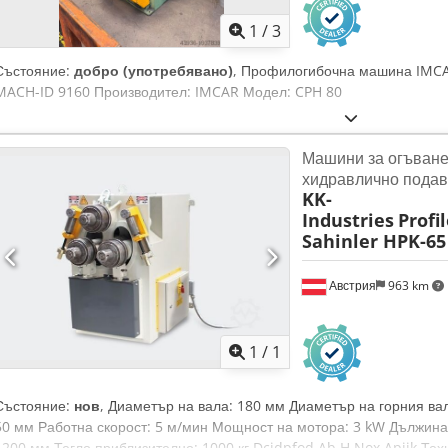
1
/
3
Състояние:
добро (употребявано)
, Профилогибочна машина IMCA
MACH-ID 9160 Производител: IMCAR Модел: CPH 80
Машини за огъване
хидравлично пода
KK-
Industries
Profi
Sahinler HPK-65
Австрия
963 km
Заявете о
1
/
1
Състояние:
нов
, Диаметър на вала: 180 мм Диаметър на горния ва
50 мм Работна скорост: 5 м/мин Мощност на мотора: 3 kW Дължина
1200 мм Тегло приблизително: 1000 кг Dcjdpfod Ab H Nox Apijk Тех