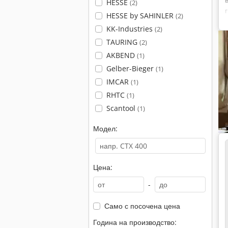
HESSE
(2)
HESSE by SAHINLER
(2)
KK-Industries
(2)
TAURING
(2)
AKBEND
(1)
Gelber-Bieger
(1)
IMCAR
(1)
RHTC
(1)
Scantool
(1)
Модел:
Цена:
-
Само с посочена цена
Година на производство: