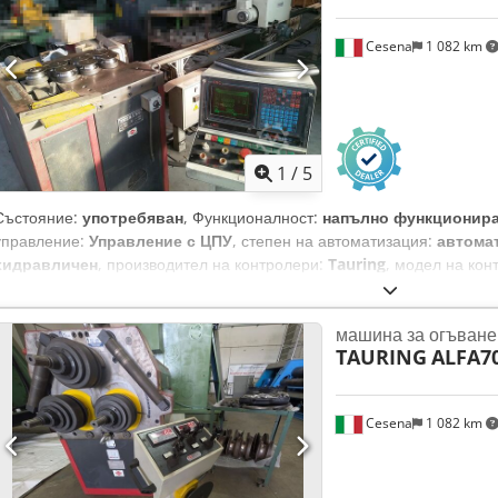
Cesena
1 082 km
1
/
5
Състояние:
употребяван
, Функционалност:
напълно функционир
управление:
Управление с ЦПУ
, степен на автоматизация:
автома
хидравличен
, производител на контролери:
Tauring
, модел на кон
Диаметър на тръбата (макс.):
60 мм
, мощност:
6 kW (8,16 к.с.)
, вх
честота:
50 Hz
, Оборудване:
авариен стоп, документация / ръков
машина за огъване
дистанционно управление
, Машина за огъване на тръби и профил
TAURING
ALFA7
огъване вляво и вдясно Работа в ръчен режим и автоматичен прог
Програмируемо огъване с едно преминаване в различни равнини 
тръби“ Подаващо устройство за тръби с дължина 12 метра Включва 
Cesena
1 082 km
диаметър от 14 до 60 мм Dcedpfezi Ew Rjx Apiek 8 вала във всеки 
въртящ момент 3 kW, напрежение променлив ток 400/50 Хидравлич
2,2 kW.