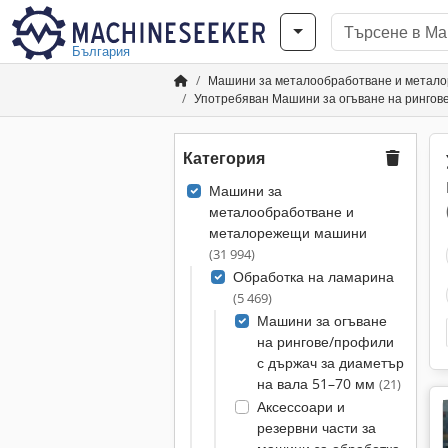
България
Машини за металообработване и метал
Употребяван Машини за огъване на рингове
Категория
Машини за
металообработване и
металорежещи машини
(31 994)
Обработка на ламарина
(5 469)
Машини за огъване
на рингове/профили
с държач за диаметър
на вала 51–70 мм
(21)
Аксессоари и
резервни части за