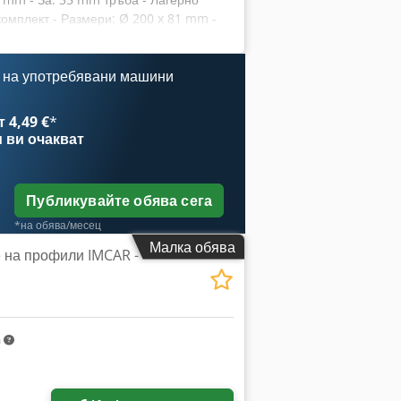
комплект - Размери: Ø 200 x 81 mm -
 на употребявани машини
 4,49 €
*
и
ви очакват
Публикувайте обява сега
*на обява/месец
Малка обява
 на профили IMCAR -
m