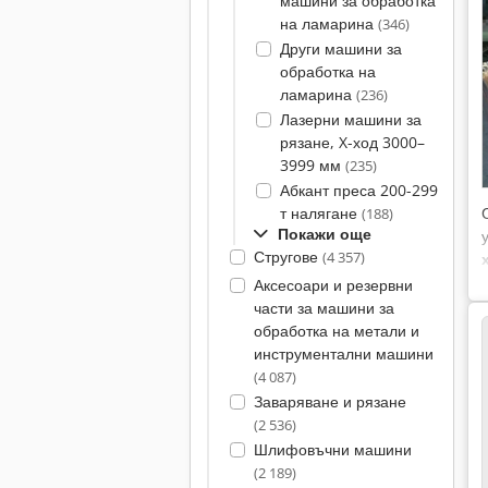
машини за обработка
на ламарина
(346)
Други машини за
обработка на
ламарина
(236)
Лазерни машини за
рязане, X-ход 3000–
3999 мм
(235)
Абкант преса 200-299
т налягане
(188)
Покажи още
Стругове
(4 357)
Аксесоари и резервни
части за машини за
обработка на метали и
инструментални машини
(4 087)
Заваряване и рязане
(2 536)
Шлифовъчни машини
(2 189)