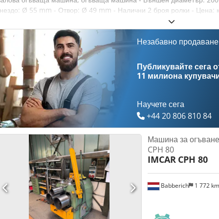
гнездо: Ø 55 mm - Отвор: Ø 49 mm - Налични 2 броя ролки - Цена: 
Тегло: 11 kg Djdpfxed Naw Ao Apijck
Незабавно продаване
Публикувайте сега от
11 милиона купувач
Научете сега
+44 20 806 810 84
Машина за огъване
CPH 80
IMCAR
CPH 80
Babberich
1 772 k