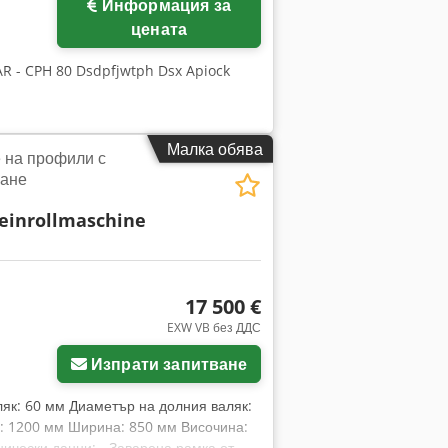
Информация за
цената
R - CPH 80 Dsdpfjwtph Dsx Apiock
Малка обява
 на профили с
ване
leinrollmaschine
17 500 €
ще снимки
EXW VB без ДДС
Изпрати запитване
ляк: 60 мм Диаметър на долния валяк:
: 1200 мм Ширина: 850 мм Височина:
нически данни: - Заварена рамка от