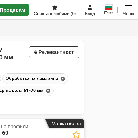
Продавам
Език
Списък с любими
(0)
Вход
Меню
/
Релевантност
0 мм
Обработка на ламарина
ър на вала 51–70 мм
Малка обява
 на профили
 60