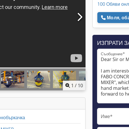
100 Обяви он
Моля, об
ИЗПРАТИ 
Съобщение*
1
/
10
Име*
онобъркачка