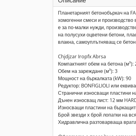
Описание
Планетарният бетонобъркач на FA
хомогенни смеси и производство в
е за по-малки нужди, производств
на полусухи оцветени бетони, пла
влакна, самоуплътняващ се бетон 
Chjdjzar Iropfx Abrsa
Компактният обем на бетона (м³): 
Обем на зареждане (м³): 3
Мощност на бъркалката (kW): 90
Редуктор: BONFIGLIOLI или еквив
Странични износващи пластини на
Дънен износващ лист: 12 мм HAR
Износващи пластини на бъркащит
Брой звезди x брой лопатки на вся
Хидравлична разтоварваща врата