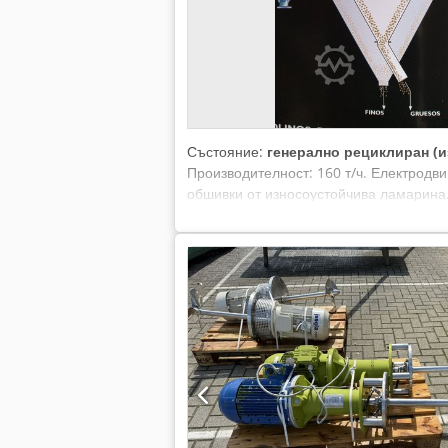
Състояние:
генерално рециклиран (и
Производителност: 160 т/ч. Електродв
обшивки от износоустойчива ламарина.
въздух.