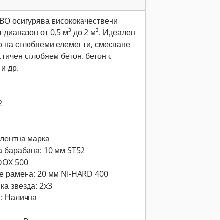
BO осигурява висококачествени
 диапазон от 0,5 м³ до 2 м³. Идеален
о на сглобяеми елементи, смесване
стичен сглобяем бетон, бетон с
и др.
2
алентна марка
 барабана: 10 мм ST52
DOX 500
е рамена: 20 мм NI-HARD 400
ка звезда: 2x3
: Налична