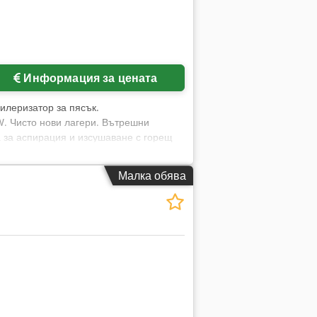
Информация за цената
илеризатор за пясък.
W. Чисто нови лагери. Вътрешни
а за аспирация и изсушаване с горещ
Малка обява