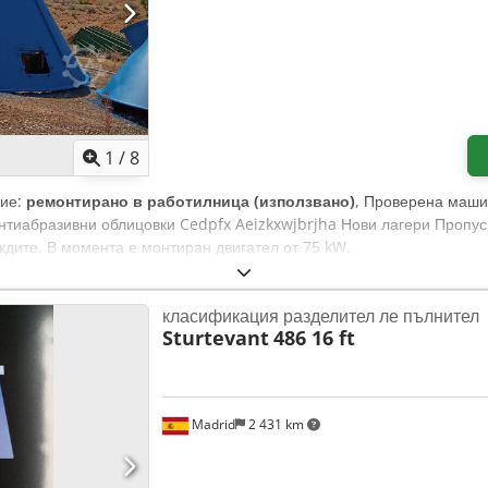
1
/
8
ние:
ремонтирано в работилница (използвано)
, Проверена маши
Антиабразивни облицовки Cedpfx Aeizkxwjbrjha Нови лагери Пропуск
ждите. В момента е монтиран двигател от 75 kW.
класификация разделител ле пълнител
Sturtevant
486 16 ft
Madrid
2 431 km