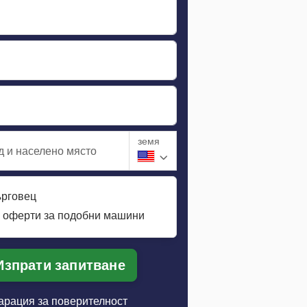
земя
д и населено място
ърговец
 оферти за подобни машини
Изпрати запитване
арация за поверителност