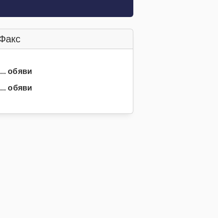
Факс
... обяви
... обяви