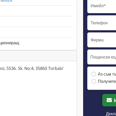
 MIXER
Имейл*
Телефон
Фирма
кциониращ
Пощенски ко
esi, 5536. Sk. No:4, 35860 Torbalı/
Аз съм т
Получете
Декл