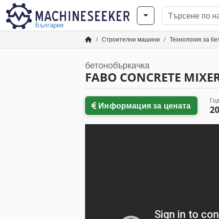
България
Строителни машини
Технология за бе
бетонобъркачка
FABO CONCRETE MIXE
Год
Информация за цената
2