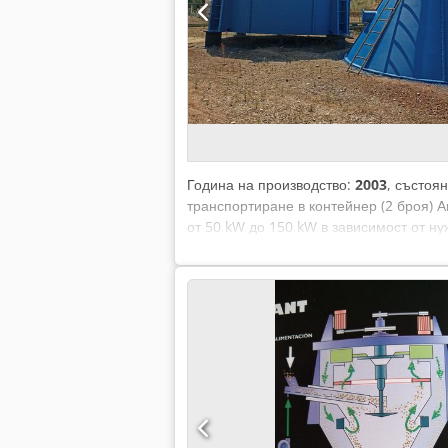
Година на производство:
2003
, състоя
транспортиране в контейнер (2 броя) 
от 50 kW до 150 kW в зависимост от ну