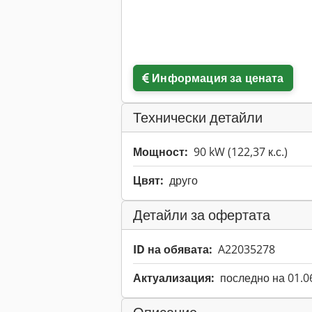
Информация за цената
Технически детайли
Мощност:
90 kW (122,37 к.с.)
Цвят:
друго
Детайли за офертата
ID на обявата:
A22035278
Актуализация:
последно на 01.0