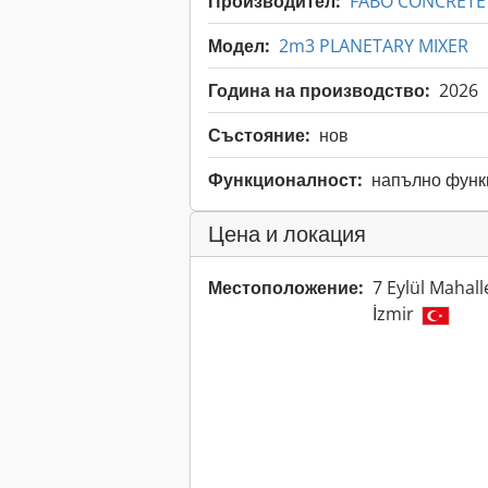
Производител:
FABO CONCRETE
Модел:
2m3 PLANETARY MIXER
Година на производство:
2026
Състояние:
нов
Функционалност:
напълно фун
Цена и локация
Местоположение:
7 Eylül Mahall
İzmir