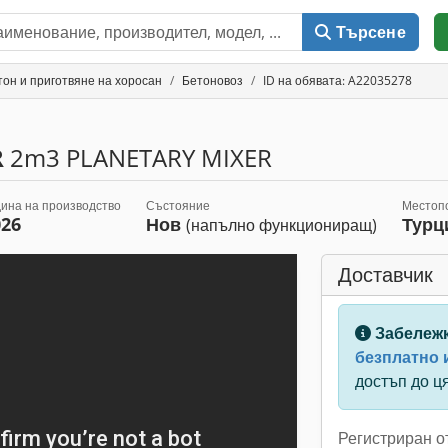
Търсене
тон и приготвяне на хоросан
Бетоновоз
ID на обявата: A22035278
R
2m3 PLANETARY MIXER
ина на производство
Състояние
Местоп
026
Нов
Турц
(напълно функциониращ)
Доставчик
Забележ
безплатно 
достъп до ц
Регистриран о