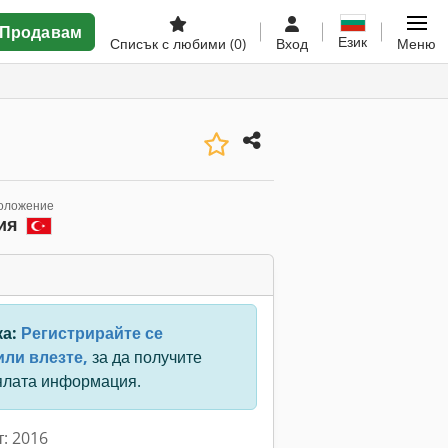
Продавам
Език
Списък с любими
(0)
Вход
Меню
оложение
ия
ка:
Регистрирайте се
или влезте,
за да получите
ялата информация.
т: 2016