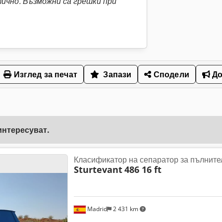
чно. Възможни са грешки при
Изглед за печат
Запази
Сподели
До
интересуват.
Класификатор на сепаратор за пълните
Sturtevant
486 16 ft
Madrid
2 431 km