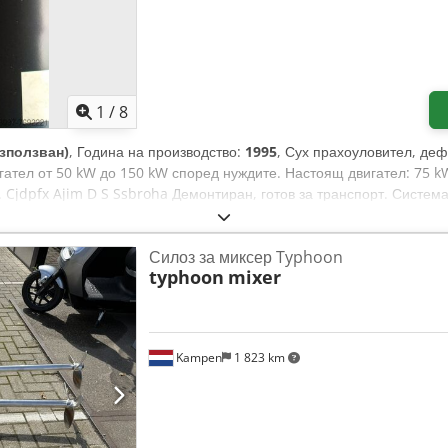
1
/
8
зползван)
, Година на производство:
1995
, Сух прахоуловител, деф
игател от 50 kW до 150 kW според нуждите. Настоящ двигател: 75 k
 Cjdpfx Ajim D S Ssbroha Демонтиран, готов за транспорт. Систем
Силоз за миксер Typhoon
typhoon
mixer
Kampen
1 823 km