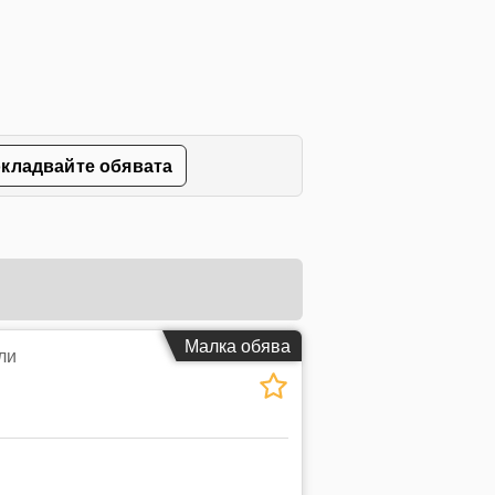
кладвайте обявата
Малка обява
ли