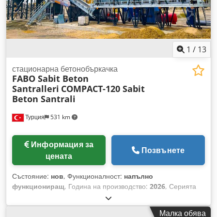
изработват с внимание и са с 1 година гаранция! *
Монтажът и обучението на оператори са безплатни ЗА
ПОВЕЧЕ ИНФОРМАЦИЯ, МОЛЯ СВЪРЖЕТЕ СЕ С НАС!!!
1
/
13
стационарна бетонобъркачка
FABO Sabit Beton
Santralleri
COMPACT-120 Sabit
Beton Santrali
Турция
531 km
Информация за
Позвънете
цената
Състояние:
нов
, Функционалност:
напълно
функциониращ
, Година на производство:
2026
, Серията
COMPACT предлага стационарни бетонови възли, които
осигуряват практични и ефективни решения и задоволяват
Малка обява
нуждите на всяко ниво на производство. Стационарните