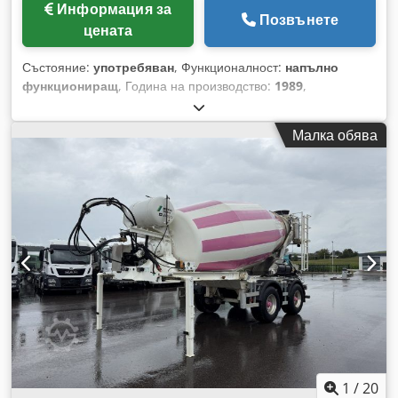
Информация за
Позвънете
цената
Състояние:
употребяван
, Функционалност:
напълно
функциониращ
, Година на производство:
1989
,
Бетонобъркачка Elba EMC 100 Година на производство:
1989 г. -Напълно рециклирана през 2024 г. -Вал/лагери...
Малка обява
нови Crodpfxszrwque Akasf
1
/
20