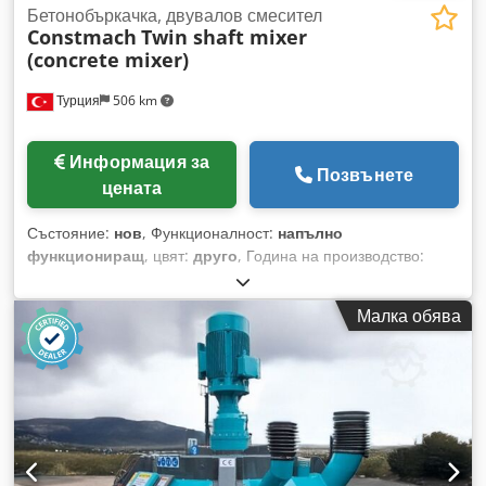
Бетонобъркачка, двувалов смесител
Constmach
Twin shaft mixer
(concrete mixer)
Турция
506 km
Информация за
Позвънете
цената
Състояние:
нов
, Функционалност:
напълно
функциониращ
, цвят:
друго
, Година на производство:
2026
, Двуаловите бетонобъркачки CONSTMACH са
индустриални системи за смесване, които съчетават висока
Малка обява
ефективност и издръжливост. Благодарение на здравата
конструкция на шасито, мощния двуалов механизъм за
смесване и оптимизираната конфигурация на бъркалата,
те хомогенно смесват всички инертни материали, вода и
циментова смес. Това позволява производство на
високоякостен бетон с ниско водно-циментово
съотношение при минимално време за смесване.
Спираловидната система за смесване насочва инертните