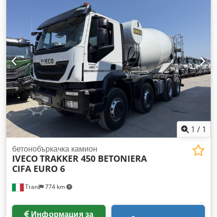
1
/
1
бетонобъркачка камион
IVECO
TRAKKER 450 BETONIERA
CIFA EURO 6
Trani
774 km
Информация за