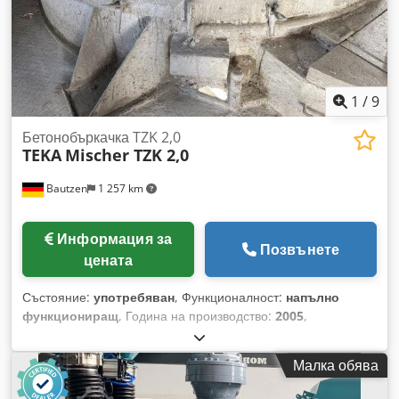
1
/
9
Бетонобъркачка TZK 2,0
TEKA
Mischer TZK 2,0
Bautzen
1 257 km
Информация за
Позвънете
цената
Състояние:
употребяван
, Функционалност:
напълно
функциониращ
, Година на производство:
2005
,
Бетонобъркачка TEKA TZK 2,0 Капацитет на смесване: 2
куб. м. Керамична облицовка отвътре Crodpjywn T Tsfx
Малка обява
Akajf Все още не е демонтирана