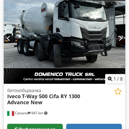
Оборудване на бетоновоз: • Барабан и смесителни
спирали, изработени от високоизносоустойчива стомана
SSAB, тип Strenx® 700, 4–5 мм • Спирали със
допълнителна защита на ръбовете Хидравлична аксиална
бутална помпа Bosch Rexroth (стандартно оборудване) •
Планетарна скоростна кутия на ZF Friedrichshafen •
Хидравлично охлаждане на масло от ASA Hydraulik с
автоматично регулиране на температурата Натоварване на
осите: 7,5 т – 7,5 т – 10,0 т – 10,0 т Междуосие: 4,25 м
Предавателно отношение на осите: 8x4 Екологичен клас:
Евро 6 Crsdsziy I Dspfx Akajf Трансмисия: Автоматична
скоростна кутия Powershift
1
/
8
бетонобъркачка
Iveco
T-Way 500 Cifa RY 1300
Advance New
Caivano
947 km