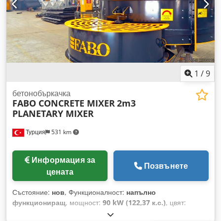
(дължина x ширина x височина): 1700 x 2900 x 2000 мм 
Капацитет на зареждане: 1500 л  Капацитет за прясно
бетон: 1250 л Crjdpfx Ajzar I Sskaof  Капацитет за
уплътнен бетон: 1000 л  Мощност на двигателя: 2 x 18,5
kW  Хидравлична разтоварваща клапа  Автоматично
смазване ЗА ПОВЕЧЕ ИНФОРМАЦИЯ НЕ СЕ КОЛЕБАЙТЕ
ДА СЕ СВЪРЖЕТЕ С НАС!
1
/
9
бетонобъркачка
FABO CONCRETE MIXER
2m3
PLANETARY MIXER
Турция
531 km
Информация за
Позвънете
цената
Състояние:
нов
, Функционалност:
напълно
функциониращ
, мощност:
90 kW (122,37 к.с.)
, цвят:
друго
, Година на производство:
2026
, Планетарният