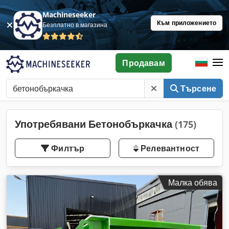
Machineseeker
Към приложението
Безплатно в магазина
Продавам
Търсене
Употребявани Бетонобъркачка
(175)
Филтър
Релевантност
Малка обява