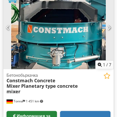
1
/
7
Бетонобъркачка
Constmach Concrete
Mixer
Planetary type concrete
mixer
Tonna
1 451 km
Информация за