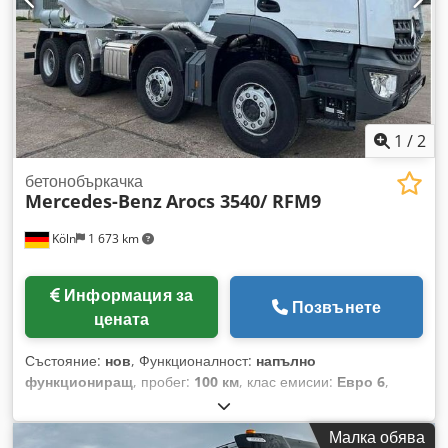
инсталации, транспортни лентови системи, челюстни
трошачки и мобилни трошачни инсталации. Със своите
високи стандарти на качество, иновативен производствен
подход и ориентирани към
1
/
2
бетонобъркачка
Mercedes-Benz
Arocs 3540/ RFM9
Köln
1 673 km
Информация за
Позвънете
цената
Състояние:
нов
, Функционалност:
напълно
функциониращ
, пробег:
100 км
, клас емисии:
Евро 6
,
Смесителна барабанна част: • Номинален обем: 9 м³ •
Геометричен обем: 15,85 м³ • Обем до водната линия:
Малка обява
10,45 м³ • Степен на запълване: 62,6% • Наклон: 11,2°