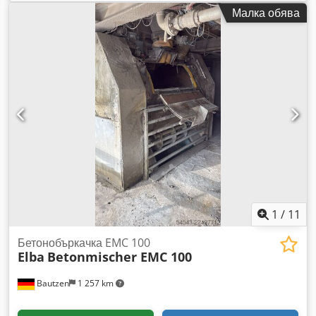
бетонобъркач на FABO осигурява висококачествени
Малка обява
хомогенни смеси и производство в диапазон от 0,5 м³ до 2
м³. Идеален е за по-малки нужди, производство на
сглобяеми елементи, смесване на полусухи оцветени
бетони, пластичен сглобяем бетон, бетон с влакна,
самоуплътняващ се бетон и др. Компактният обем на
бетона (м³): 2 Обем на зареждане (м³): 3 Мощност на
бъркалката (kW): 90 Редуктор: BONFIGLIOLI или
еквивалентна марка Cjdpfx Akezar Ireasrf Странични
износващи пластини на барабана: 10 мм ST52 Дънен
износващ лист: 12 мм HARDOX 500 Износващи пластини на
бъркащите рамена: 20 мм NI-HARD 400 Брой звезди x брой
лопатки на всяка звезда: 2x3 Хидравлична разтоварваща
врата: Налична
1
/
11
Бетонобъркачка EMC 100
Elba
Betonmischer EMC 100
Bautzen
1 257 km