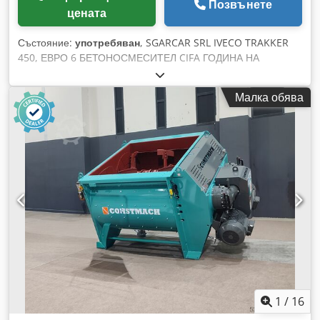
Позвънете
цената
Състояние:
употребяван
, SGARCAR SRL IVECO TRAKKER
450, ЕВРО 6 БЕТОНОСМЕСИТЕЛ CIFA ГОДИНА НА
ПРОИЗВОДСТВО 2017, 250 000 КМ Csdpszf Iqlsfx Akajrf
Малка обява
1
/
16