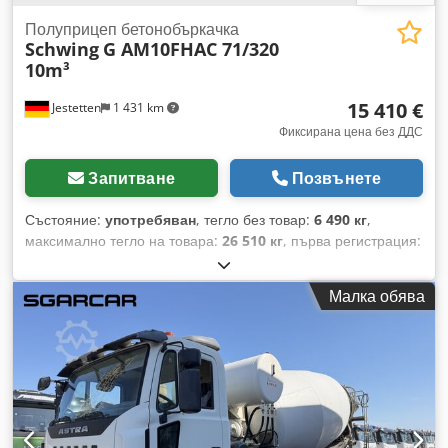
Полуприцеп бетонобъркачка
Schwing
G AM10FHAC 71/320
10m³
15 410 €
Jestetten
1 431 km
Фиксирана цена без ДДС
Запитване
Позвънете
Състояние:
употребяван
, тегло без товар:
6 490 кг
,
максимално тегло на товара:
26 510 кг
, първа регистрация:
07/2015
, следващ преглед (TÜV):
07/2024
, обща ширина:
25 500 мм
, окачване:
въздух
, експлоатационно тегло:
Малка обява
33 000 кг
,