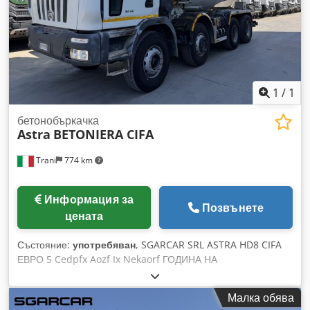
1
/
1
бетонобъркачка
Astra
BETONIERA CIFA
Trani
774 km
Информация за
Позвънете
цената
Състояние:
употребяван
, SGARCAR SRL ASTRA HD8 CIFA
ЕВРО 5 Cedpfx Aozf Ix Nekaorf ГОДИНА НА
ПРОИЗВОДСТВО 2008
Малка обява