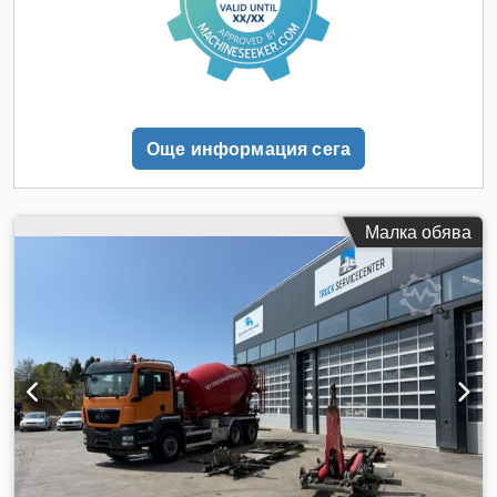
Автоматична Конфигурация на осите Размер на гумите:
000/13R22,5 Спирачки: Дискови спирачки Окачване:
Ресьорно окачване Ос 1: Управляема; Дълбочина на
протектора отляво: 10 мм; Дълбочина на протектора
отдясно: 9 мм Ос 2: Управляема; Дълбочина на протектора
отляво: 7 мм; Дълбочина на протектора отдясно: 8 мм Ос
Още информация сега
3: Двойни гуми; Дълбочина на протектора отляво
(вътрешна): 8 мм; Дълбочина на протектора отляво
(външна): 8 мм; Дълбочина на протектора отдясно
(вътрешна): 8 мм; Дълбочина на протектора отдясно
Малка обява
(външна): 7 мм Ос 4: Двойни гуми; Дълбочина на
протектора отляво (вътрешна): 18 мм; Дълбочина на
протектора отляво (външна): 19 мм; Дълбочина на
протектора отдясно (вътрешна): 16 мм; Дълбочина на
протектора отдясно (външна): 17 мм Тегло Собствено
тегло: 13 825 кг Товароподемност: 27 175 кг Общо
допустимо тегло: 41 000 кг Функционалност Помпа: Да
Codpoznt Saofx Ah Seha Поддръжка Технически преглед:
валиден до 09.2026 г. Състояние Техническо състояние:
добро Външно състояние: добро Повреди: няма Брой
ключове: 2 Финансова информация Лизингова цена: 1526 €