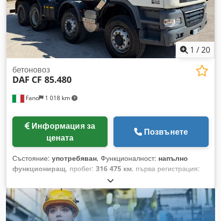
1
/
20
бетоновоз
DAF
CF 85.480
Fano
1 018 km
Информация за
Позвънете
цената
Състояние:
употребяван
, Функционалност:
напълно
функциониращ
, пробег:
316 475 км
, първа регистрация:
09/2007
, Година на производство:
2007
, часове на работа:
4 813 h
, DAF CF 85.480 с бетонобъркачка IMER Първа
регистрация: 04.09.2007 г. – Евро 4 316475 км H 4813 4 оси
Оборудване: IMER LT 130 ID – Допълнителен двигател
Гуми: 50/60% Валиден технически преглед Cedpfszr Evrjx