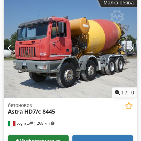
Малка обява
Пробег: 258 175 км Оси: 4 Оборудване CIFA RY1300 –
хидравличен извод Гуми: 60/70% Валиден технически
преглед Добро състояние Налично незабавно ОЦЕНЯВАМЕ
ВЪЗМОЖНОСТИТЕ ЗА ЗАМЯНА НА МАШИНИ ОТ ВСИЧКИ
МАРКИ: MAN, MERCEDES, DAF, RENAULT, VOLVO, SCANIA,
С ОБОРУДВАНЕ CIFA, SERMAC, PUTZMEISTER; ИЛИ
СТРОИТЕЛНА ТЕХНИКА CATERPILLAR, FIAT HITACHI,
KOMATSU. Chjdpezr Er Hefx Ah Ssa
1
/
10
бетоновоз
Astra
HD7/c 8445
Lograto
1 268 km
Информация за