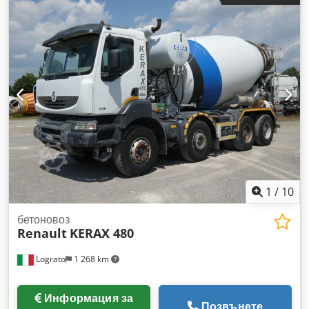
6
, Оборудване:
филтър за сажди
, - Ретардер - Климатик -
Автоматик - Liebherr 9m3 - Moser двустранен самосвал
Подпорно окачване: листови ресори Chjdpfezq Nt Sjx Ah
Ssa
1
/
10
бетоновоз
Renault
KERAX 480
Lograto
1 268 km
Информация за
Позвънете