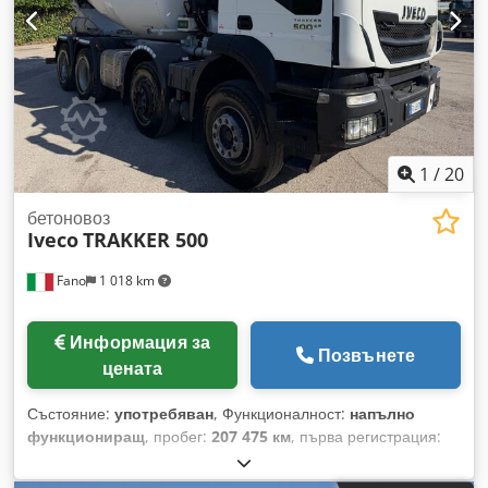
ЗЕМЕКОПАЧНА ТЕХНИКА CATERPILLAR, FIAT HITACHI,
KOMATSU.
1
/
20
бетоновоз
Iveco
TRAKKER 500
Fano
1 018 km
Информация за
Позвънете
цената
Състояние:
употребяван
, Функционалност:
напълно
функциониращ
, пробег:
207 475 км
, първа регистрация:
11/2016
, Година на производство:
2019
, IVECO TRAKKER
500 с бетоновоз CIFA Регистрация: 07.11.2019 – Евро 6