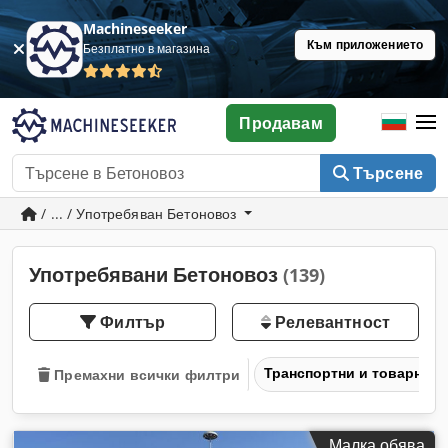
Machineseeker
Към приложението
Безплатно в магазина
Продавам
Търсене
/ ... / Употребяван Бетоновоз
Употребявани Бетоновоз
(139)
Филтър
Релевантност
Транспортни и товарни 
Премахни всички филтри
Малка обява