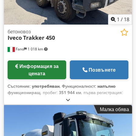
1
/
18
бетоновоз
Iveco
Trakker 450
Fano
1 018 km
Информация за
Позвънете
цената
Състояние:
употребяван
, Функционалност:
напълно
функциониращ
, пробег:
351 944 км
, първа регистрация:
01/2008
, тип гориво:
дизел
, Година на производство:
2008
,
часове на работа:
2 094 h
, IVECO TRAKKER 450 с бетоновоз
Малка обява
CIFA Регистрация: 2008 г. – Евро 5 Пробег: 351 944 км Оси:
4 Оборудване: CIFA SRY1300 – Допълнителен двигател
Chjdpfszr Eu Iex Ah Soa Отработени часове: 2094 Гуми:
60/70% Валиден технически преглед Добро състояние