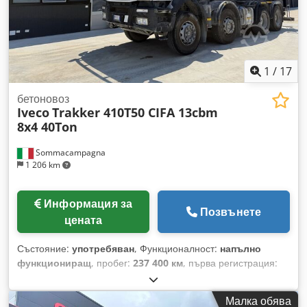
1
/
17
бетоновоз
Iveco
Trakker 410T50 CIFA 13cbm
8x4 40Ton
Sommacampagna
1 206 km
Информация за
Позвънете
цената
Състояние:
употребяван
, Функционалност:
напълно
функциониращ
, пробег:
237 400 км
, първа регистрация:
03/2019
, тип гориво:
дизел
, тегло без товар:
15 968 кг
,
максимално тегло на товара:
24 032 кг
, общо тегло:
40 000
Малка обява
кг
, състояние на гумите:
50 процент
, конфигурация на