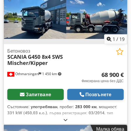
1
/
19
Бетоновоз
SCANIA
G450 8x4 SWS
Mischer/Kipper
68 900 €
Othmarsingen
1 450 km
Фиксирана цена без ДДС
Запитване
Позвънете
Състояние:
употребяван
, пробег:
283 000 км
, мощност:
331 kW (450,03 к.с.)
, първа регистрация:
03/2014
, тип
гориво:
дизел
, общо тегло:
32 000 кг
, спирачки:
ретардер
,
тип на предаване:
полуавтоматичен
, клас емисии:
Евро
Малка обява