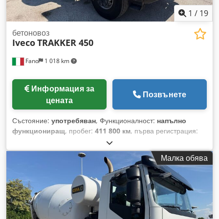
1
/
19
бетоновоз
Iveco
TRAKKER 450
Fano
1 018 km
Информация за
Позвънете
цената
Състояние:
употребяван
, Функционалност:
напълно
функциониращ
, пробег:
411 800 км
, първа регистрация:
09/2011
, Година на производство:
2011
, IVECO TRAKKER
450 с бетоновоз CIFA Codezr Etdspfx Ah Ssha Регистрация:
Малка обява
21.09.2011 – Евро 5 Пробег: 411 800 км Оси: 4 Оборудване:
CIFA RY1300 – хидравличен извод Гуми: 60/70% Валиден
технически преглед Добро състояние Наличен веднага
ОЦЕНЯВАМЕ ЗАМЕНИ НА МПС ОТ ВСИЧКИ МАРКИ: MAN,
MERCEDES, DAF, RENAULT, VOLVO, SCANIA, С
ОБОРУДВАНЕ CIFA, SERMAC, PUTZMEISTER; ИЛИ