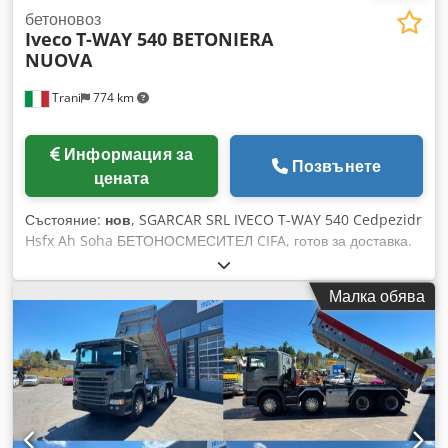
бетоновоз
Iveco
T-WAY 540 BETONIERA
NUOVA
Trani
774 km
Информация за
Позвънете
цената
Състояние:
нов
, SGARCAR SRL IVECO T-WAY 540 Cedpezidr
Hsfx Ah Soha БЕТОНОСМЕСИТЕЛ CIFA, готов за доставка.
Малка обява