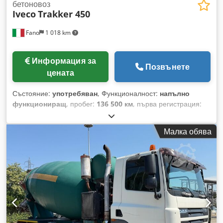
бетоновоз
Iveco
Trakker 450
Fano
1 018 km
Информация за
Позвънете
цената
Състояние:
употребяван
, Функционалност:
напълно
функциониращ
, пробег:
136 500 км
, първа регистрация:
11/2019
, IVECO TRAKKER 450 с бетоновоз CIFA Регистрация
12.11.2019 – Euro 6 136 500 км 4 оси Cjdpfxszr Ev Eo Ah
Малка обява
Seha Оборудване: CIFA RY1300 – Вземане на мощност
(PTO) Гуми 70/80% Валиден технически преглед Добро
състояние Налично веднага РАЗГЛЕЖДАМЕ БАРТЕРИ НА
МАШИНИ ОТ ВСИЧКИ МАРКИ: MAN, MERCEDES, DAF,
RENAULT, VOLVO, SCANIA, С ОБОРУДВАНЕ CIFA, SERMAC,
PUTZMEISTER; ИЛИ СТРОИТЕЛНА ТЕХНИКА: CATERPILLAR,
FIAT HITACHI, KOMATSU