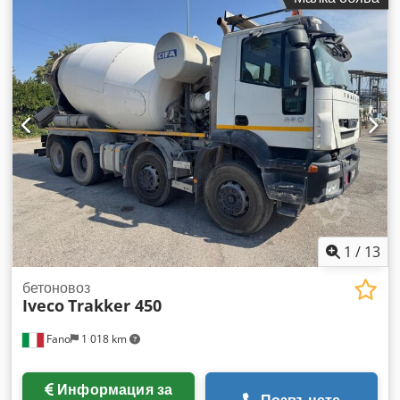
1
/
13
бетоновоз
Iveco
Trakker 450
Fano
1 018 km
Информация за