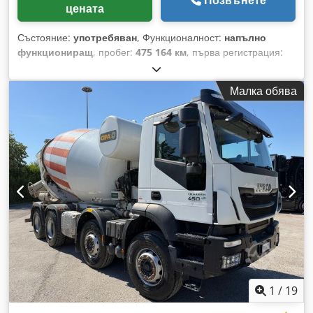
Позвънете
цената
Състояние:
употребяван
, Функционалност:
напълно
функциониращ
, пробег:
475 164 км
, първа регистрация:
02/2008
, тип гориво:
дизел
, Година на производство:
2008
,
IVECO TRAKKER 450 с бетоновоз CIFA Регистрация:
Малка обява
14.02.2008 г. – Евро 5 Пробег: 475 164 км Оси: 4
Оборудване: CIFA RY1300 Гуми: 60/70% Chjdpfx Aozr Rc
Reh Sea Валиден технически преглед Добро състояние
Наличен незабавно ПРИЕМАМЕ ПРЕДЛОЖЕНИЯ ЗА
ЗАМЯНА НА ПРЕВОЗНИ СРЕДСТВА ОТ ВСИЧКИ МАРКИ,
MAN, MERCEDES, DAF, RENAULT, VOLVO, SCANIA, С
ОБОРУДВАНЕ CIFA, SERMAC, PUTZMEISTER; ИЛИ
ЗЕМЕКОПАЧНА ТЕХНИКА CATERPILLAR, FIAT HITACHI,
KOMATSU.
1
/
19