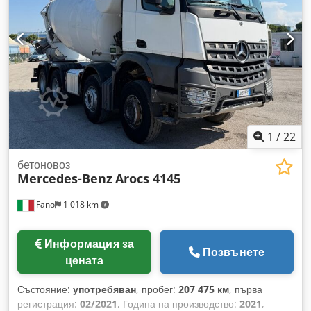
Наличен незабавно ОЦЕНЯВАМЕ ВЪЗМОЖНОСТИТЕ ЗА
ЗАМЯНА НА ПРЕВОЗНИ СРЕДСТВА ОТ ВСИЧКИ МАРКИ:
MAN, MERCEDES, DAF, RENAULT, VOLVO, SCANIA, С
ОБОРУДВАНЕ CIFA, SERMAC, PUTZMEISTER; ИЛИ
ЗЕМЕКОПАЧНА ТЕХНИКА CATERPILLAR, FIAT HITACHI,
KOMATSU.
1
/
22
бетоновоз
Mercedes-Benz
Arocs 4145
Fano
1 018 km
Информация за
Позвънете
цената
Състояние:
употребяван
, пробег:
207 475 км
, първа
регистрация:
02/2021
, Година на производство:
2021
,