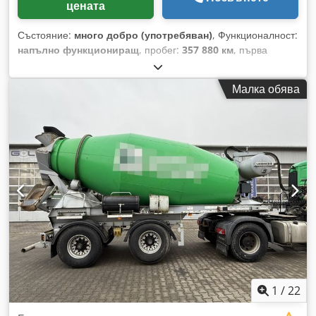
цената
Състояние:
много добро (употребяван)
, Функционалност:
напълно функциониращ
, пробег:
357 880 км
, първа
регистрация:
07/2013
, тип гориво:
дизел
, конфигурация на
осите:
8x4
, гориво:
дизел
, тип на предаване:
механичен
,
Малка обява
клас емисии:
Евро 5
, окачване:
стомана
, Година на
производство:
2013
, RENAULT KERAX 480, година на
производство 2013, пробег 357 880 км, клас на емисии
EURO 5, оборудван с бетоновоз CIFA SRY1300 и
спомагателен двигател. Csdjznti Sopfx Ah Ssha
1
/
22