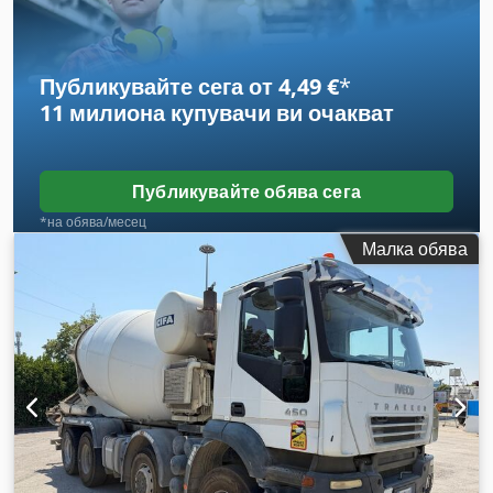
Ah Soha Добро състояние Налично веднага РАЗГЛЕЖДАМЕ
ОБМЕНИ НА МАШИНИ ОТ ВСИЧКИ МАРКИ: MAN,
MERCEDES, DAF, RENAULT, VOLVO, SCANIA, СЪС
Публикувайте сега от 4,49 €
*
СЪОРЪЖЕНИЯ CIFA, SERMAC, PUTZMEISTER; ИЛИ
11 милиона купувачи
ви очакват
СТРОИТЕЛНА ТЕХНИКА CATERPILLAR, FIAT HITACHI,
KOMATSU
Публикувайте обява сега
*на обява/месец
Малка обява