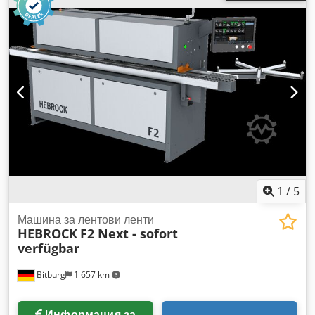
Комбинирана Djdpfjw Nih Iox Abzokr Повърхностна
издърпваща стъргалка с изкоп Ходова част Пневматично
регулиране на фрезата Крайноключов лост 7,5° наклон
1
/
5
Машина за лентови ленти
HEBROCK
F2 Next - sofort
verfügbar
Bitburg
1 657 km
Информация за