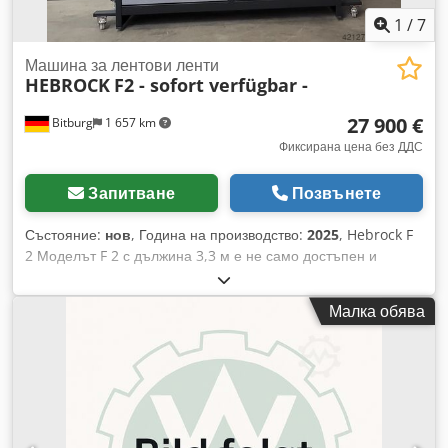
1
/
7
Машина за лентови ленти
HEBROCK
F2 - sofort verfügbar -
27 900 €
Bitburg
1 657 km
Фиксирана цена без ДДС
Запитване
Позвънете
Състояние:
нов
, Година на производство:
2025
, Hebrock F
2 Моделът F 2 с дължина 3,3 м е не само достъпен и
икономичен откъм пространство. Тя е оборудвана с всичко
необходимо за перфектна обработка на кантове още от
Малка обява
първия ден: снабдена с диамантени фрези за сглобяване,
които гарантират отлично подготвени детайли за
кантиране. Оборудването включва сглобяващ модул (до 2
мм дълбочина на фрезоване), горен бързонагряващ
лепилен контейнер, отрезна пила и комбинирана фреза.
По желание, F 2 може да бъде оборудвана и с площна
стъргалка. Макс. дебелина на канта: 3 мм Макс. дебелина