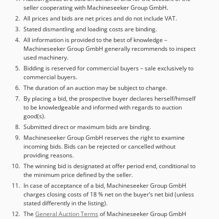
seller cooperating with Machineseeker Group GmbH.
Време за подготовка: ок. 3,5 мин. Макс. консумация на
мощност: Ø ок. 5,9 kW Ел. захранване: 400 V – 3 Ph – 50 Hz
All prices and bids are net prices and do not include VAT.
Размери на машината: ок. 3350 x 1300 x 1400 мм (ДxШxВ)
Stated dismantling and loading costs are binding.
Височина на работната маса: ок. 900 мм Тегло: ок. 620 кг
All information is provided to the best of knowledge –
Machineseeker Group GmbH generally recommends to inspect
Размер на смукателния щуцер: Ø 1 x 140 мм
used machinery.
Bidding is reserved for commercial buyers – sale exclusively to
commercial buyers.
The duration of an auction may be subject to change.
By placing a bid, the prospective buyer declares herself/himself
to be knowledgeable and informed with regards to auction
good(s).
Submitted direct or maximum bids are binding.
Machineseeker Group GmbH reserves the right to examine
incoming bids. Bids can be rejected or cancelled without
providing reasons.
The winning bid is designated at offer period end, conditional to
the minimum price defined by the seller.
In case of acceptance of a bid, Machineseeker Group GmbH
charges closing costs of 18 % net on the buyer’s net bid (unless
stated differently in the listing).
The
General Auction Terms
of Machineseeker Group GmbH