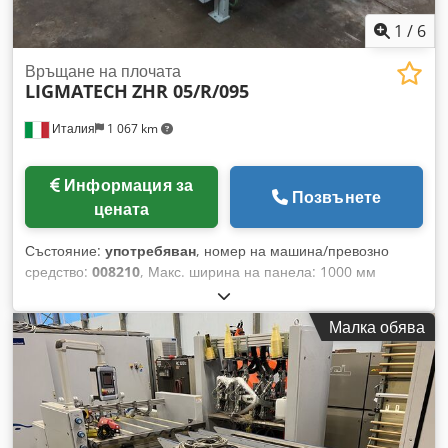
1
/
6
Връщане на плочата
LIGMATECH
ZHR 05/R/095
Италия
1 067 km
Информация за
Позвънете
цената
Състояние:
употребяван
, номер на машина/превозно
средство:
008210
, Макс. ширина на панела: 1000 мм
Credpfx Aex A Thwoktsf Макс. дължина на панела: 2500 мм
Дължина на транспортьора: 10000 мм Връщане на детайли
Малка обява
за кантослепваща машина: отдясно