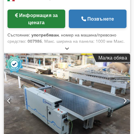
Информация за
Позвънете
цената
Състояние:
употребяван
, номер на машина/превозно
средство:
007986
, Макс. ширина на панела: 1000 мм Макс.
дължина на панела: 2000 мм Дължина на конвейера: 3500
мм Crjdpfx Aksx A Tggstsf Връщане на отрязаните части за
Малка обява
машина за залепване на кантове: отдясно