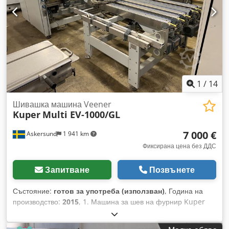
1
/
14
Шивашка машина Veener
Kuper
Multi EV-1000/GL
7 000 €
Askersund
1 941 km
Фиксирана цена без ДДС
Запитване
Позвънете
Състояние:
готов за употреба (използван)
, Година на
производство:
2015
, 1. Машина за шев на фурнир Kuper
Марка: Kuper Модел: Multi EV-1000/GL Сериен номер:
K151-00032 Артикулен номер: 160802 Година на