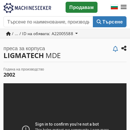
Продавам
Търсене
/ ... / ID на обявата: A22005588
преса за корпуса
LIGMATECH
MDE
Година на производство
2002