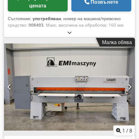
Позвънете
цената
Състояние:
употребяван
, номер на машина/превозно
средство:
008403
, Макс. височина на обработка: 160 мм
Crjdpfjykivhsx Aktof Макс. обработваема ширина: 250 мм
Макс. подаваща скорост: 24 м/мин Брой работни валове: 5
Малка обява
1
/
8