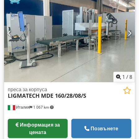
1
/
8
преса за корпуса
LIGMATECH
MDE 160/28/08/S
Италия
1 067 km
Информация за
Позвънете
цената