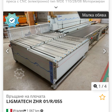
преса с CNC (електронно) тип MDE 110/28/08 Моторизиран
транспорт и монтажна лента Скорост на подаване: м/мин
12 - 40 CNC управление Power Control PC C 22 T Обща
Малка обява
мощност 14 kW Обща дължина на машината 6220 мм
Машината може да обработва корпуси със следните
размери: Дължина мин/макс: мм 250 / 2800 Codpfjlkbn Isx
Akterf Дълбочина мин/макс: мм 120 / 800 Височина мин/
макс: мм 280 / 1320 B) Моторизирана транспортна лента
модел MTB 200/20/08 (дължина 2000 мм) C) Моторизирана
транспортна лента модел MTB 200/20/08 (дължина 2000
мм)
1
/
4
Връщане на плочата
LIGMATECH
ZHR 01/R/055
Италия
1 067 km