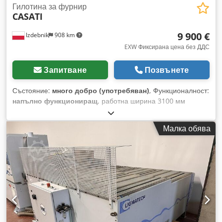
Гилотина за фурнир
CASATI
9 900 €
Izdebnik
908 km
EXW Фиксирана цена без ДДС
Запитване
Позвънете
Състояние:
много добро (употребяван)
, Функционалност:
напълно функциониращ
, работна ширина 3100 мм
работна височина 47 мм ръчно регулиране на
ограничителя по размер главен мотор с мощност 4 kW
Малка обява
отлят корпус Csdjxdw Rfspfx Aktorf защитни фотоклетки
захранване 380V