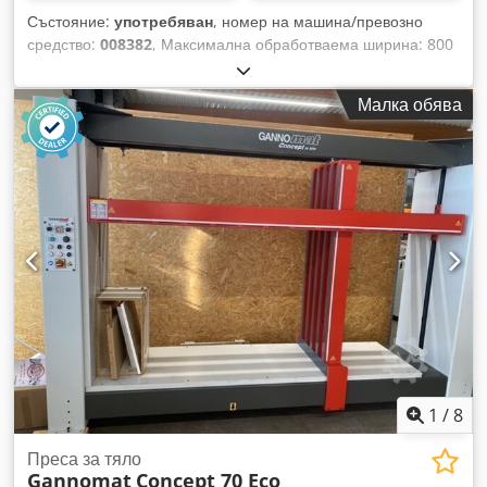
Състояние:
употребяван
, номер на машина/превозно
средство:
008382
, Максимална обработваема ширина: 800
мм Cjdpfx Akjywadwstsrf Максимална обработваема
дължина: 2800 мм Максимална обработваема височина:
Малка обява
1320 мм Максимална подаваща скорост: 40 м/мин
1
/
8
Преса за тяло
Gannomat
Concept 70 Eco