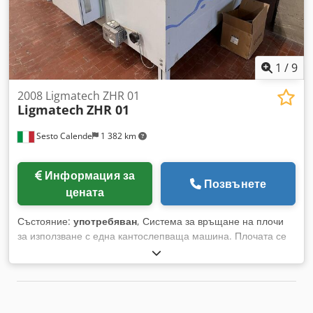
1
/
9
2008 Ligmatech ZHR 01
Ligmatech
ZHR 01
Sesto Calende
1 382 km
Информация за
Позвънете
цената
Състояние:
употребяван
, Система за връщане на плочи
за използване с една кантослепваща машина. Плочата се
транспортира до оператора посредством моторизирана
лента и ролков/лентов маса. Moeller мини управление.
Максимални размери на плочата: 2500 x 1450 мм.
Максимална височина на плочата: 60 мм. Работна скорост:
8 - 25 м/мин. Работна височина от пода: 835 - 960 мм.