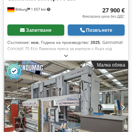
27 900 €
Bitburg
1 657 km
Фиксирана цена без ДДС
Запитване
Позвънете
Състояние:
нов
, Година на производство:
2025
, Gannomat
Concept 70 Eco Ламелна преса за корпуси с бърз ход
Технически данни: Ламелна преса за корпуси от нашата
изложба; Работен диапазон: ширина от 150 до 2 500 мм,
Малка обява
височина от 150 до 1 400 мм; дълбочина 700 мм; - Горна
ламелна притискаща греда с 6 елемента, странична
ламелна притискаща греда с 5 елемента - Ламелните
притискащи греди са с доказан компенсатор на толеранси
за плътни корпусни сглобки - Контраповърхностите са с
дебелина 40 мм, покрити, непрекъснати опорни плочи -
Притискащата сила на притискащите греди се регулира
безстепенно чрез 2 потенциометъра по електронен път и
се настройва чрез честотен преобразувател, което
осигурява изцяло безизносна трансмисия на въртящия
момент. - Притискаща сила на хоризонталните греди: мин.