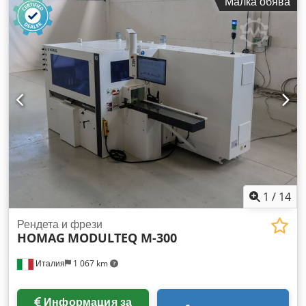
Малка обява
производство: 2015 Технически данни: Максимална
работна ширина по посока на влакната: 1000 мм
Минимална работна ширина по посока на влакната: 300
мм Дебелина на фурнира: 0,5-2 мм Максимална дължина
на фурнирния лист: 1000 мм Cjdpsipx Aijfx Aktsrf
Минимална дължина на фурнирния лист: 300 мм Скорост
на подаване: 30 м/мин Налягане на сгъстен въздух: 6-8
бара Габаритни размери на машината (ДxШxВ):
6605x2450x2200 мм 2. Подавател Kuper Марка: Kuper
Модел: Aufgageband 1000x1000 Мощност на двигателя:
0,75 kW 3. Дозатор Kuper Марка: Kuper Мощност на
двигателя: 0,75 kW 4. Електрически шкаф Kuper Марка:
Kuper Модел: Schaltschrank 1/1 zu Инвентарен номер:
2001307PÅL
1
/
14
Рендета и фрези
HOMAG
MODULTEQ M-300
Италия
1 067 km
Информация за