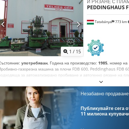
И РЯЗАНЕ С ПЛА
PEDDINGHAUS
F
Tatabánya
773 km
1
/
15
Състояние:
употребяван
, Година на производство:
1985
, номер на
Пробивно-газорезна машина за плочи FDB 600, Peddinghaus FDB 60
подходяща за автоматизирано пробиване и автогенно рязане на пл
конструкции. CNC управление: SIEMENS SINUMERIC Диаметър на проб
вътрешна система за охлаждане при пробиване Брой пробивни агрег
горелка Dsdpfx Aijibq Itoysck Обща инсталирана мощност: 30 kW М
Незабавно продаване
50 x 6000 мм Минимални размери на материала: 80 x 8 мм Дебелин
Дебелина на ламарината – макс.: 50 мм Габаритни размери на машин
Публикувайте сега от
Подавaща ролкова конвейерна линия: 6 м Изходяща ролкова конве
11 милиона купувач
(приблизително): 6,5 т