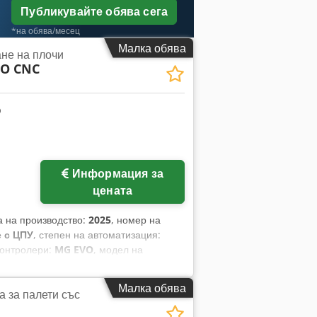
Публикувайте обява сега
*на обява/месец
Малка обява
не на плочи
VO CNC
Информация за
цената
а на производство:
2025
, номер на
 с ЦПУ
, степен на автоматизация:
контролери:
MG EVO
, модел на
140 мм
, диаметър на горния валяк:
та:
200 мм
, дължина на валяка:
2 050
Малка обява
 за палети със
ебелина на ламарина:
6 мм
,
на на листа от неръждаема стомана:
6