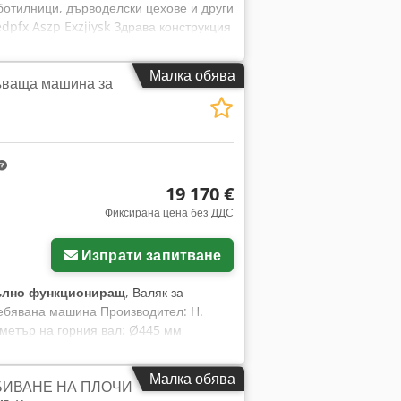
отилници, дърводелски цехове и други
dpfx Aszp Exzjiysk Здрава конструкция
дела: cm2 Ход на шпиндела: 90 мм
на шпиндела: 201 мм Размери на
Малка обява
гъваща машина за
60/950/990/1090/2380/2590/3850 об./
0 мм (в) Тегло: 170 кг
19 170 €
Фиксирана цена без ДДС
Изпрати запитване
ълно функциониращ
, Валяк за
ребявана машина Производител: H.
аметър на горния вал: Ø445 мм
Малка обява
БИВАНЕ НА ПЛОЧИ