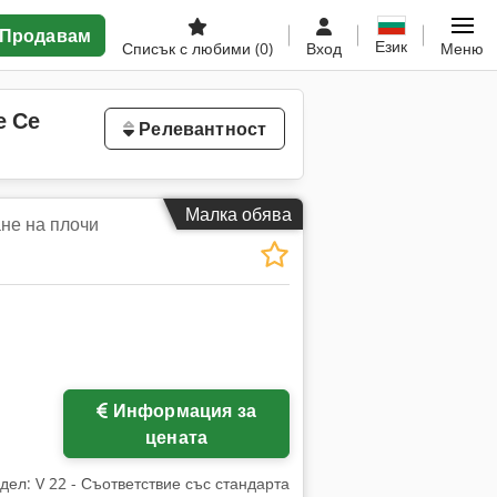
Продавам
Език
Списък с любими
(0)
Вход
Меню
е Се
Релевантност
Малка обява
не на плочи
Информация за
цената
ел: V 22 - Съответствие със стандарта