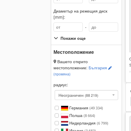
Диаметър на режещия диск
[mm]:
-
Покажи още
Местоположение
Вашето открито
местоположение:
България
(промяна)
радиус:
Неограничен
(88 219)
Машина
Плоча За Развитие
Нарезно Плоча
Германия
(49 334)
Полша
(8 664)
Нидерландия
(6 799)
Италия
(3 683)