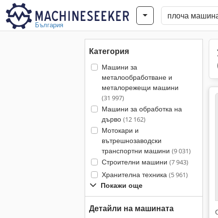
България
Категория
Машини за
металообработване и
металорежещи машини
(31 997)
Машини за обработка на
дърво
(12 162)
Мотокари и
вътрешнозаводски
транспортни машини
(9 031)
Строителни машини
(7 943)
Хранителна техника
(5 961)
Покажи още
Детайли на машината