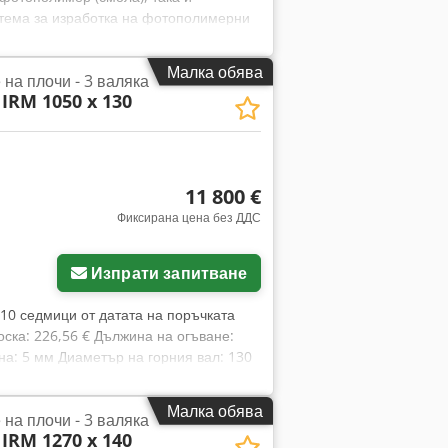
стема за изработка на фотополимерни
ат на плаката: 23 x 33 см. С 9
бочина 47 см, височина 95 см; тегло –
Малка обява
на плочи - 3 валяка
деоинспекция чрез WhatsApp, MS Zoom
IRM 1050 x 130
 възможен тест. Dedpfx Aieza H
11 800 €
Фиксирана цена без ДДС
ще снимки
Изпрати запитване
 10 седмици от датата на поръчката
ска: 226,56 € Дължина на огъване:
а: 5 мм Диаметър на горния вал: 130
W Дължина: 2200 мм Ширина: 750 мм
метрично разположение на валовете – с
Малка обява
на плочи - 3 валяка
вигател Ръчно регулиране на
IRM 1270 x 140
д Движение напред/назад Огъване на