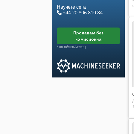
Научете сега
+44 20 806 810 84
продавам без
комисионна
*на обява/месец