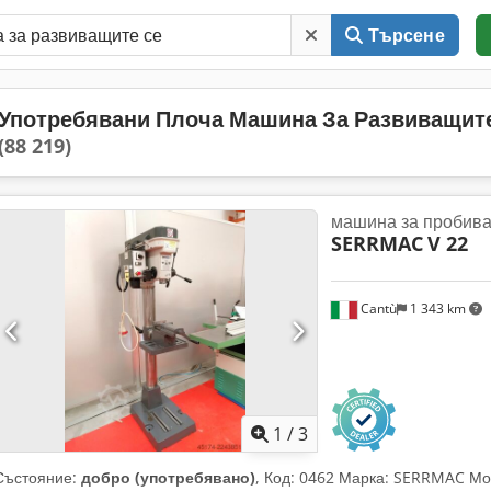
Търсене
Употребявани Плоча Машина За Развиващит
(88 219)
машина за пробива
SERRMAC
V 22
Cantù
1 343 km
1
/
3
Състояние:
добро (употребявано)
, Код: 0462 Марка: SERRMAC Мод