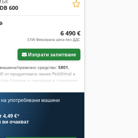
МЪК
DB 600
6 490 €
EXW Фиксирана цена без ДДС
Изпрати запитване
 машина/превозно средство:
5801
,
0 от продуктовата линия Peddimat е
оски стомани и ламарини в стоманени
иване: мин. ø 8 мм, макс. ø 40 мм, с
ати: 3 бр. Режеща система: автогенна
аксимални размери на детайла: 600 x
 на употребявани машини
а на ламарината – мин.: 6 мм
ата (приблизително): 2,4 x 2,4 x 2,8 м
 4,49 €
*
йерна линия: 1 м Тегло на машината
и
ви очакват