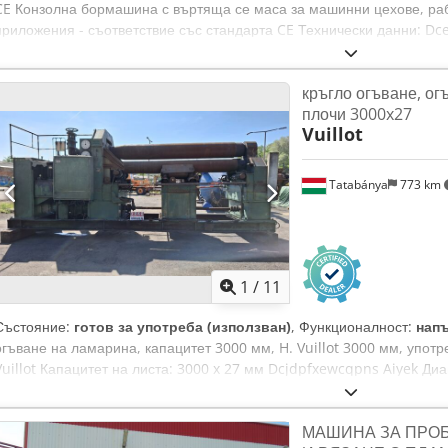
CE Конзолна бормашина с въртяща се маса за машинни цехове, раб
приложения - съответствие със стандарта CE Технически данни: Dce
Капацитет на пробиване в стомана: диаметър 22 мм Конус на шпин
Диаметър на колоната: 98 мм Разстояние от колоната до центъра 
кръгло огъване, о
масата: 350 x 250 мм Скорост на шпиндела: 255/380/420/560/630/6
плочи 3000x27
мин Мощност на мотора: 0,55 Kw Габаритни размери: 400 x 750 x 170
Vuillot
Tatabánya
773 km
1
/
11
Състояние:
готов за употреба (използван)
, Функционалност:
нап
огъване на ламарина, капацитет 3000 мм, H. Vuillot 3000 мм, упот
Vuillot Капацитет на листа: 3000 x 27 мм Dcjdpfxewcqpns Aiyek Ди
Диаметър на долния вал: Ø330 мм Година на производство: 1972
МАШИНА ЗА ПРО