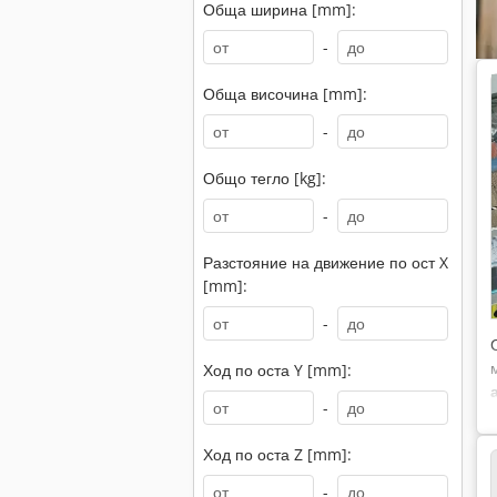
Обща ширина [mm]:
-
Обща височина [mm]:
-
Общо тегло [kg]:
-
Разстояние на движение по ост X
[mm]:
-
Ход по оста Y [mm]:
-
Ход по оста Z [mm]:
-