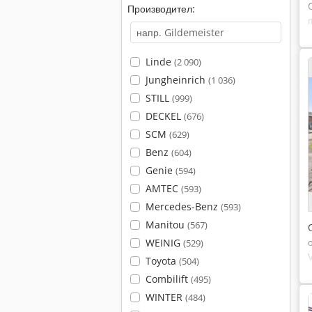
Производител:
Linde
(2 090)
Jungheinrich
(1 036)
STILL
(999)
DECKEL
(676)
SCM
(629)
Benz
(604)
Genie
(594)
AMTEC
(593)
Mercedes-Benz
(593)
Manitou
(567)
WEINIG
(529)
Toyota
(504)
Combilift
(495)
WINTER
(484)