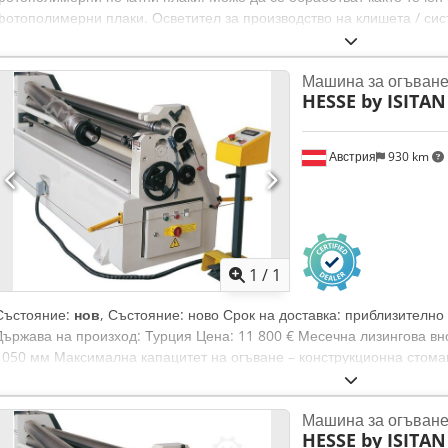
фотополимерни плаки. Осветител за производство на клишета / си
печатни плаки AZ System 2000, сериен номер 277. Максимален форм
работни програми. Данни за машината: размери – ширина 52 см, дъл
Машина за огъване 
около 62 кг; електрическо захранване – 220 V, 1,3 kW. Онлайн ви
HESSE by ISITAN
или Telegram. На склад в Емскирхен/Нюрнберг – налична веднага –
Srsyeck
Австрия
930 km
Заявете о
1
/
1
Състояние:
нов
, Състояние: ново Срок на доставка: приблизително
Държава на произход: Турция Цена: 11 800 € Месечна лизингова вно
1050 мм Максимална капацитет на огъване – конструкционна стоман
мм Скорост на валцуване: 3,5 м/мин Мощност на двигателя: 2,2 k
Dcodpoynngtofx Aiyjk Височина: 1000 мм Тегло: 1200 кг 3 вала Аси
Машина за огъване 
предварително огъване 2 задвижвани вала посредством спирачен д
HESSE by ISITAN
страничните валове Възможност за изтегляне на горния вал напре