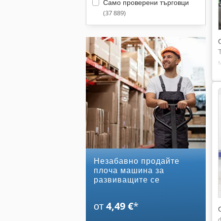
Само проверени търговци
(37 889)
Незабавно продайте
плоча машина за
развиващите се
от
4,49 €
*