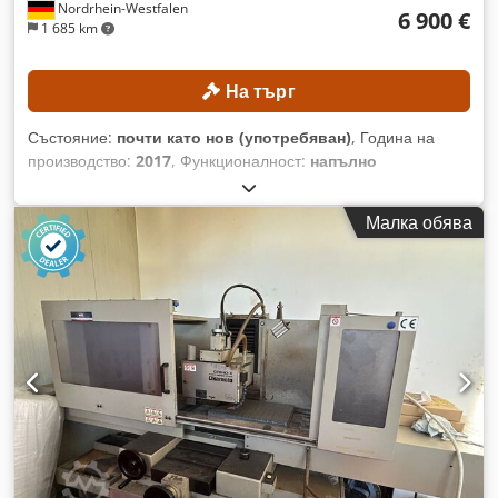
Nordrhein-Westfalen
6 900 €
1 685 km
На търг
Състояние:
почти като нов (употребяван)
, Година на
производство:
2017
, Функционалност:
напълно
функциониращ
, номер на машина/превозно средство:
163190
, дължина на шлифоване:
600 мм
, ширина на
Малка обява
шлайфане:
300 мм
, максимално тегло на обработвания
детайл:
270 кг
, диаметър на шлифовъчния диск:
350 мм
,
разстояние от масата до центъра на шпиндела:
565 мм
,
Нова хоризонтална плоскошлифовъчна машина с малко
отработени часове! ТЕХНИЧЕСКИ ДЕТАЙЛИ Зона за
шлайфане Дължина на шлайфане: 600 мм Ширина на
шлайфане: 300 мм Работна маса и натоварване на
детайла Размери на масата: 300 мм × 630 мм Максимално
тегло на детайла: 270 кг Разстояние между оста на
шпиндела и повърхността на масата: 565 мм Ходове и
придвижвания Ход по ос X: 765 мм Ход по ос Y: 340 мм
Деление на скалата по ос Y: 0,02 мм Деление на скалата