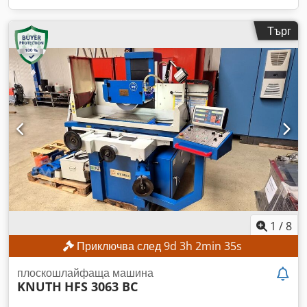
Търг
1
/
8
Приключва след
9
d
3
h
2
min
33
s
плоскошлайфаща машина
KNUTH
HFS 3063 BC