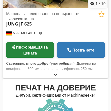
1
/
10
Машина за шлифоване на повърхности
- хоризонтална
JUNG
JF 625
Malsch
1 493 km
Информация за
Позвънете
цената
Състояние:
много добро (употребяван)
, Дължина на
шлифоване: 600 мм Ширина на шлифоване: 250 мм
Височина на детайла: 450 мм Управление: Siemens Primo
SG Електромагнитна маса за закрепване: 500 x 200 мм
Диаметър на шлифовъчния диск: 300 x 50 x 76,2 мм
ПЕЧАТ НА ДОВЕРИЕ
Обороти на шпиндела (безстепенно): 800 - 4200 об/мин
Обща консумирана мощност: 4 kW Dkjdpfxszmappo Ah Ior
Дилъри, сертифицирани от Machineseeker
Тегло на машината: приблизително 2,9 т Необходима
площ: приблизително 4,8 x 3,6 x 2,1 м