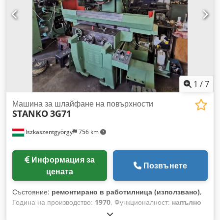
покритие Шлайфащ шпиндел с безподдръжни,
работно пространство - Малко използвана -
предварително натоварени прецизни наклонени сачмени
Полуавтоматичен режим на работа Налична и готова за
лагери Външен хидравличен агрегат Автоматична
демонстрация в нашата демонстрационна зала.
централна смазка
1
/
7
Машина за шлайфане на повърхности
STANKO
3G71
Iszkaszentgyörgy
756 km
Информация за
Позвънете
цената
Състояние:
ремонтирано в работилница (използвано)
,
Година на производство:
1970
, Функционалност:
напълно
функциониращ
, Размери на масата: 800 x 200 мм