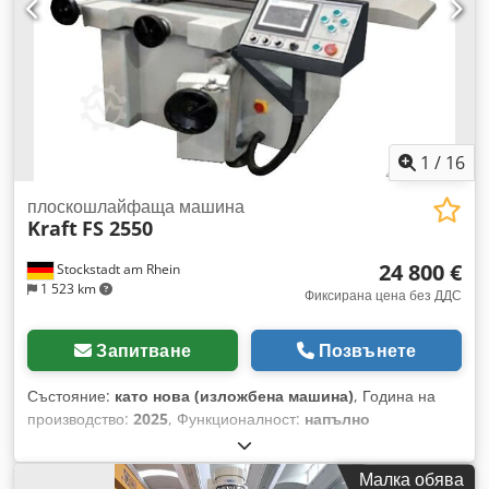
1
/
16
плоскошлайфаща машина
Kraft
FS 2550
24 800 €
Stockstadt am Rhein
1 523 km
Фиксирана цена без ДДС
Запитване
Позвънете
Състояние:
като нова (изложбена машина)
, Година на
производство:
2025
, Функционалност:
напълно
функциониращ
, дължина на шлифоване:
500 мм
, ширина
на шлайфане:
250 мм
, Млада, почти нова
Малка обява
демонстрационна машина: Високопрецизна равнинна