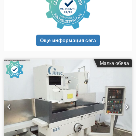
Още информация сега
Малка обява