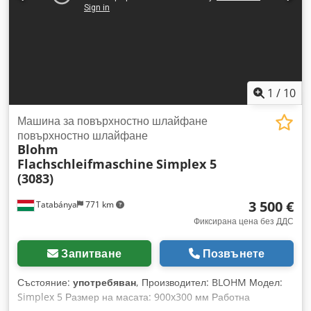
1
/
10
Машина за повърхностно шлайфане
повърхностно шлайфане
Blohm
Flachschleifmaschine
Simplex 5
(3083)
3 500 €
Tatabánya
771 km
Фиксирана цена без ДДС
Запитване
Позвънете
Състояние:
употребяван
, Производител: BLOHM Модел:
Simplex 5 Размер на масата: 900x300 мм Работна