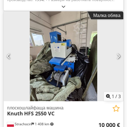
1200 x 500 мм - Максимална дължина на шлифоване: 1200
мм Dedpfxozl Tmfo Ah Iekr - Максимална ширина на
Малка обява
шлифоване: 500 мм
1
/
3
плоскошлайфаща машина
Knuth
HFS 2550 VC
10 000 €
Strachocin
1 408 km