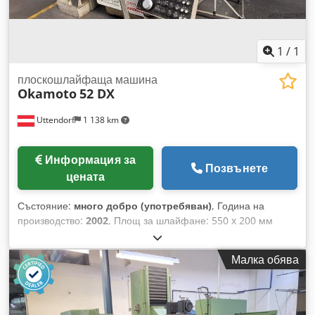
1
/
1
плоскошлайфаща машина
Okamoto
52 DX
Uttendorf
1 138 km
Информация за
Позвънете
цената
Състояние:
много добро (употребяван)
, Година на
производство:
2002
, Площ за шлайфане: 550 x 200 мм
Макс. височина на шлайфане: 390 мм Dsdpfjzi R Sgjx Ah
Iskr Размери на шлифовъчния диск: макс. 225 x 20 мм
Малка обява
Отвор: 50,8 мм Скорост на въртене: 2880 об./мин Макс.
товар върху масата: 200 кг Тегло на машината: 1800 кг