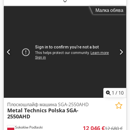
дължина: 600x300 мм Dkjdpsvtyxuefx Ah Ior Без магнитна
маса!
Малка обява
1
/
10
Плоскошлайф машина SGA-2550AHD
Metal Technics Polska
SGA-
2550AHD
12 046 €
Sokołów Podlaski
12 680 €