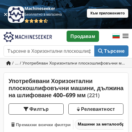
Machineseeker
Към приложението
Безплатно в магазина
Продавам
Търсене
/ ... / Употребяван Хоризонтални плоскошлифовъчни маш
Употребявани Хоризонтални
плоскошлифовъчни машини, дължина
на шлифоване 400–699 мм
(221)
Филтър
Релевантност
Машини за металообраб
Премахни всички филтри