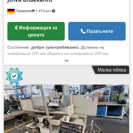
Германия
1 474 km
Информация за
Позвънете
цената
Състояние:
добро (употребявано)
, Дължина на
шлифоване 600 мм Ширина на шлифоване 200 мм
Максимален диаметър на шлифовъчния диск 220 мм
Магнитна плоча за затягане 500 x 200 мм Обща
Малка обява
консумация на мощност 4,2 kW Необходима площ около 2
x 1,3 x 1,8 м Тази JUNG плоскошлифовъчна машина е в
добро и 100% функционално състояние. Машината все
още може да бъде разгледана под захранване при
продавача. Dkjdjxb Eg Ajpfx Ah Ior КОМПЛЕКТ/ОПИСАНИЕ:
- Машина - Охлаждащо устройство - Магнитна плоча за
затягане 500 x 200 мм - Хидравлично подаване