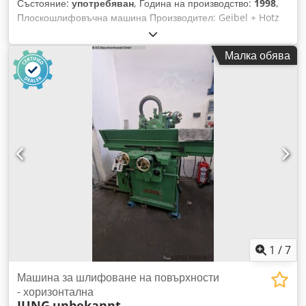
Състояние:
употребяван
, Година на производство:
1998
,
Плоскошлифовъчна машина Производител: Geibel + Hotz
Тип: FS 40 AC Година на производство: 1998 Дължина на
масата: 400 мм Ширина на масата: 200 мм Максимално
Малка обява
тегло на детайла върху масата: 150 кг Dedpewcym Aefx Ah
Iekr Диаметър на шлифовъчния диск: 225 мм Ширина на
шлифовъчния диск: 25 мм Отвор на шлифовъчния диск: 51
мм Приблизително тегло на машината: 1050 кг Размери на
машината (Д x Ш x В): 1800 x 1200 x 2250 мм 3826
1
/
7
Машина за шлифоване на повърхности
- хоризонтална
JUNG
unbekannt