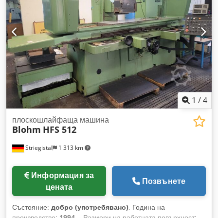
1
/
4
плоскошлайфаща машина
Blohm
HFS 512
Striegistal
1 313 km
Информация за
Позвънете
цената
Състояние:
добро (употребявано)
, Година на
производство:
1994
, - Размери на работната повърхност: