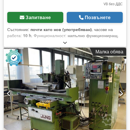
VB без ДДС
Запитване
Позвънете
Състояние:
почти като нов (употребяван)
, часове на
работа:
10 h
, Функционалност:
напълно функциониращ
,
Хоризонтална плоскошлифовъчна машина KNUTH Модел
HFS 2550 n VC Размери на плота: 500 x 250 мм Djdpfx
Малка обява
Ahozquaws Iokr Дължина на шлифоване: 560 мм Ширина
на шлифоване: 275 мм Разстояние между плота и оста на
шпиндела: 450 мм Автоматично подаване Магнитна плоча
Система за охлаждане