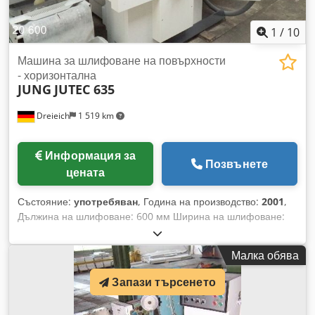
1
/
10
Машина за шлифоване на повърхности
- хоризонтална
JUNG
JUTEC 635
Dreieich
1 519 km
Информация за
Позвънете
цената
Състояние:
употребяван
, Година на производство:
2001
,
Дължина на шлифоване: 600 мм Ширина на шлифоване:
400 мм Височина на детайла: 375 мм Дигитален дисплей: 2
оси HEIDENHAIN Размер на масата: 650 x 350 мм
Малка обява
Максимална товароносимост на масата: 400 кг Магнитна
плоча: 600 x 350 мм Разстояние между центъра на
Запази търсенето
шпиндела и масата: 525 мм Надлъжно движение на
масата: 650 мм Напречно движение на масата: 350 мм