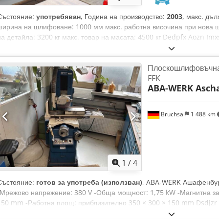
Състояние:
употребяван
, Година на производство:
2003
, макс. дъ
ширина на шлифоване: 1000 мм макс. работна височина при нова 
на детайла: 3200 кг макс. товар на масата: 4500 кг Dedpfx Aozn Im
2860 x 1000 мм Задвижване на шлифовъчния шпиндел: 26 kW Оборо
Напречно движение, подаване: 1 - 5000 мм/мин Вертикално движени
Плоскошлифовъчн
малка програмирана стойност: 0,001 Охладителна система Механич
FFK
Автоматична система за филтриране с хартиена лента Електронна 
ABA-WERK Ascha
шлифовъчните шайби Пневматичен регулируем абразивен диск Упр
Bruchsal
1 488 km
1
/
4
Състояние:
готов за употреба (използван)
, ABA-WERK Ашафенбур
-Мрежово напрежение: 380 V -Обща мощност: 1,75 kW -Магнитна за
150 mm -Работна площ: приблизително 350 × 300 × 150 mm Dsdjzr 
шлифоване: приблизително 350 mm -Ширина на шлифоване: прибли