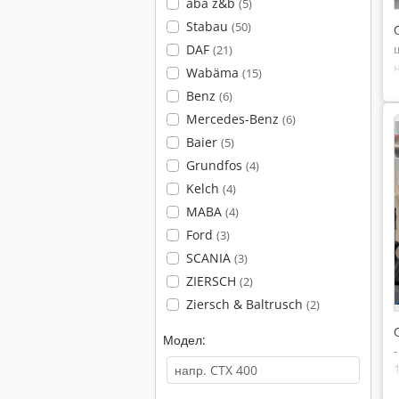
aba z&b
(5)
Stabau
(50)
DAF
(21)
Wabäma
(15)
Benz
(6)
Mercedes-Benz
(6)
Baier
(5)
Grundfos
(4)
Kelch
(4)
MABA
(4)
Ford
(3)
SCANIA
(3)
ZIERSCH
(2)
Ziersch & Baltrusch
(2)
Модел: