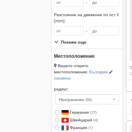
-
Разстояние на движение по ост X
[mm]:
-
Покажи още
Местоположение
Вашето открито
местоположение:
България
(промяна)
радиус:
Неограничен
(33)
овърхност
Етаж Шлайфане Машини
Geibel
Германия
(27)
Швейцария
(4)
Франция
(1)