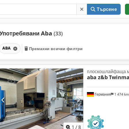
Търсене
Употребявани Aba
(33)
ABA
Премахни всички филтри
плоскошлайфаща 
aba z&b
Twinmas
Германия
1 474 k
1
/
8