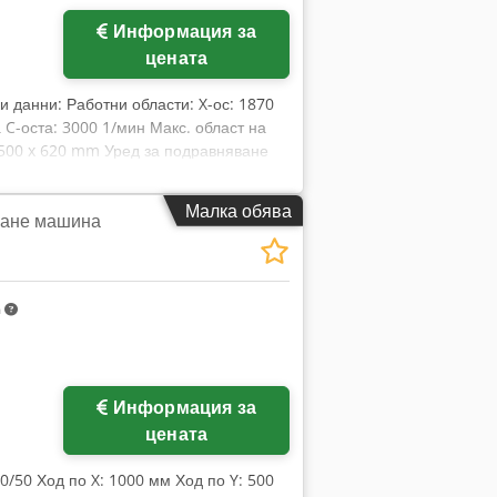
Информация за
цената
ки данни: Работни области: X-ос: 1870
C-оста: 3000 1/мин Макс. област на
1500 x 620 mm Уред за подравняване
я диск: 400 mm Макс. ширина: 100
аса - център на шпиндела: 800 mm
Малка обява
лане машина
 kg Тегло, приблизително: 12 000 kg
нел OPO12 - Измервателна система -
 смазване - Система за изсмукване на
истема - Воден охладител за
m
етиране на вода се предлага срещу
Информация за
цената
/50 Ход по X: 1000 мм Ход по Y: 500