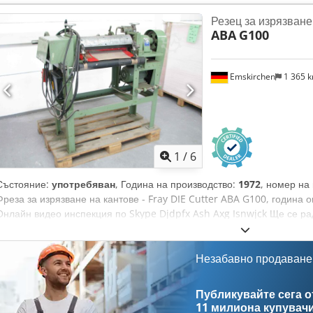
детайла: приблизително 150 mm -Размери на шлифовъчния диск: п
Резец за изрязване
-Скорост на въртене на шлифовъчния шпиндел: приблизително 2800
ABA
G100
дължина: ръчна -Настройка на масата по ширина: ръчна -Настройка
захватна плоча: постоянен магнит -Система за охлаждане -Предпа
-Система за изсмукване Размери: ДхШхВ 1,1 x 1,1 x 1,7 метра / Тегл
Emskirchen
1 365 
1
/
6
Състояние:
употребяван
, Година на производство:
1972
, номер на
Фреза за изрязване на кантове - Fray DIE Cutter ABA G100, година
Онлайн видео инспекция по Skype Djdpfx Ash Axg Isnwjck Ще се р
още машини на склад Налична веднага – може да бъде инспектиран
възможност за тестване
Незабавно продаване
Публикувайте сега от
11 милиона купувач