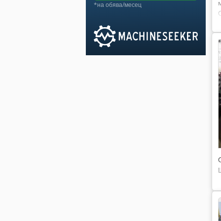
*на обява/месец
6