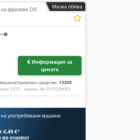
риблизително Ø 200 × 20 × 76 mm
Малка обява
 на фризове DIE
 об./мин -Настройка на масата по
 на височината: ръчна -Магнитна
зен кожух за шлифовъчния диск
о 700 кг
km
Информация за
цената
 машина/превозно средство:
13269
,
 около 1972 - сериен № 5515329002
адваме да ви посрещнем – налични са
а На склад в Емскирхен / Нюрнберг –
 на употребявани машини
 4,49 €
*
и
ви очакват