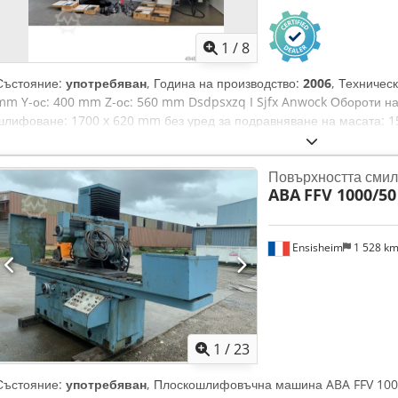
1
/
8
Състояние:
употребяван
, Година на производство:
2006
, Техничес
mm Y-ос: 400 mm Z-ос: 560 mm Dsdpsxzq I Sjfx Anwock Обороти на 
шлифоване: 1700 x 620 mm без уред за подравняване на масата: 
на масата, диамантено колело: ø 110 mm Диаметър на шлифовъчни
mm Диаметър на вътрешния отвор на диска: 127 mm Разстояние м
Повърхността сми
Височина на масата: 900 mm Макс. товароносимост на масата: 2200
ABA
FFV 1000/50
Оборудване: - Управление Siemens SINUMERIK 840D, контролен па
Електромагнитна плака за затягане - Пълно ограждане - Централно
мъгла - Система за автоматична смяна на дисковете - Охлаждаща с
Ensisheim
1 528 k
охлаждащата течност - Профилиращо устройство Инсталация за тр
допълнително заплащане
1
/
23
Състояние:
употребяван
, Плоскошлифовъчна машина ABA FFV 1000