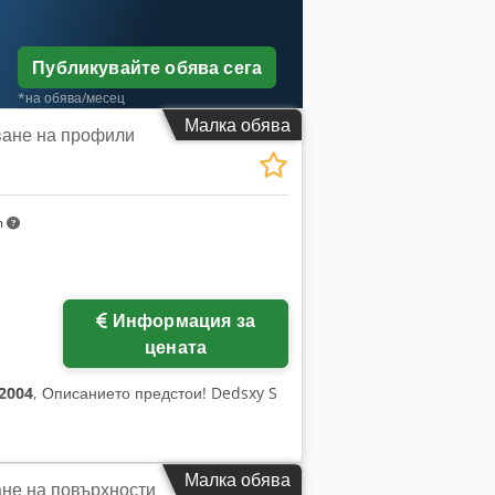
Публикувайте обява сега
*на обява/месец
Малка обява
ане на профили
m
Информация за
цената
2004
, Описанието предстои! Dedsxy S
Малка обява
не на повърхности