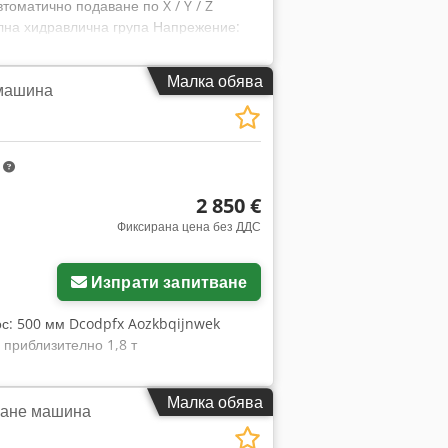
томатично подаване по X / Y / Z
лна хидравлична група Напрежение:
мм Dcsdpjzmwlnjfx Anwsk Тегло: около
Малка обява
машина
m
2 850 €
Фиксирана цена без ДДС
Изпрати запитване
 ос: 500 мм Dcodpfx Aozkbqijnwek
 приблизително 1,8 т
Малка обява
лане машина