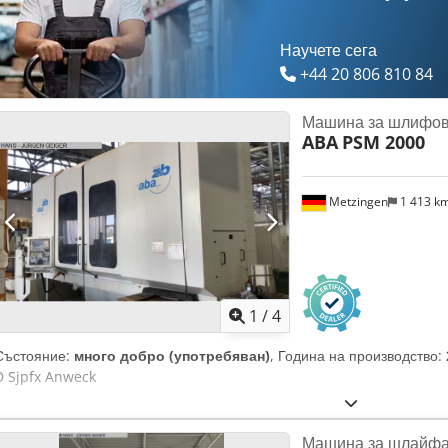
Научете сега
+44 20 806 810 84
Машина за шлифов
ABA
PSM 2000
Metzingen
1 413 k
1
/
4
Състояние:
много добро (употребяван)
, Година на производство:
D Sjpfx Anweck
Машина за шлайфа