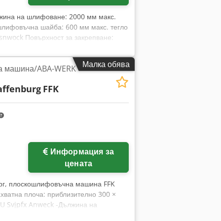
лжина на шлифоване: 2000 мм макс.
шлифовъчна шайба: 600 мм макс. тегло
xsnwock Повърхност за закрепване:
ти на шпиндела: 1000 - 3000 об./мин
е, подаване: 1 - 5000 мм/мин Най-
Малка обява
а машина/ABA-WERK
на система за изсмукване
система за балансиране на
ffenburg
FFK
авление ABAMATIC 1 N.D.
Информация за
цената
г, плоскошлифовъчна машина FFK
хватна плоча: приблизително 300 ×
U Svjpfx Anweck -Дължина на
зително 150 mm -Макс. височина на