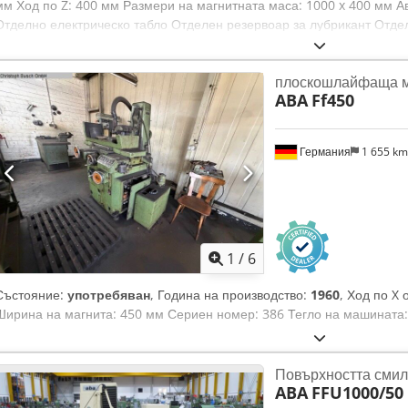
мм Ход по Z: 400 мм Размери на магнитната маса: 1000 x 400 мм Ав
Отделно електрическо табло Отделен резервоар за лубрикант Отде
380 V Дължина: 4000 мм Широчина: 1700 мм Обща височина: 2300 
 т
плоскошлайфаща 
ABA
Ff450
Германия
1 655 k
1
/
6
Състояние:
употребяван
, Година на производство:
1960
, Ход по X
Ширина на магнита: 450 мм Сериен номер: 386 Тегло на машината:
Повърхността сми
ABA
FFU1000/50