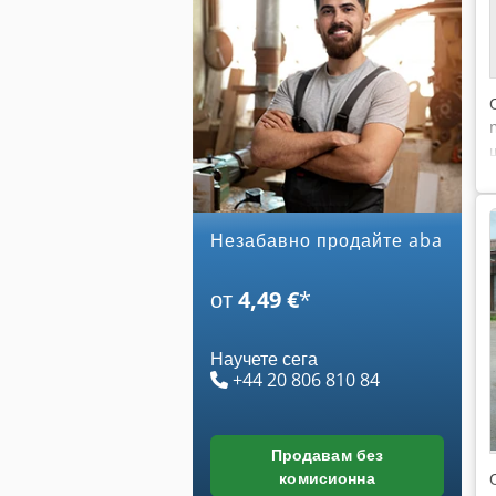
Незабавно продайте aba
от
4,49 €
*
Научете сега
+44 20 806 810 84
продавам без
комисионна