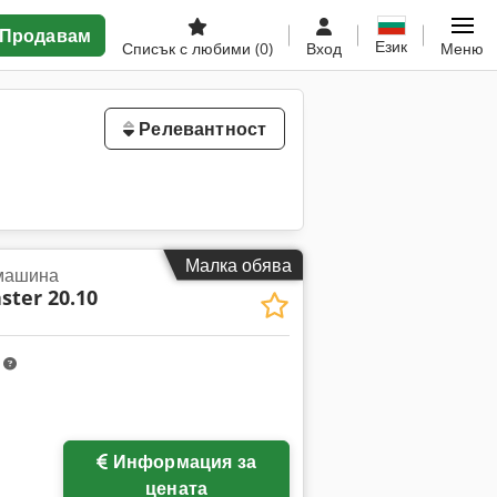
Продавам
Език
Списък с любими
(0)
Вход
Меню
Релевантност
Малка обява
машина
ter 20.10
m
Информация за
цената