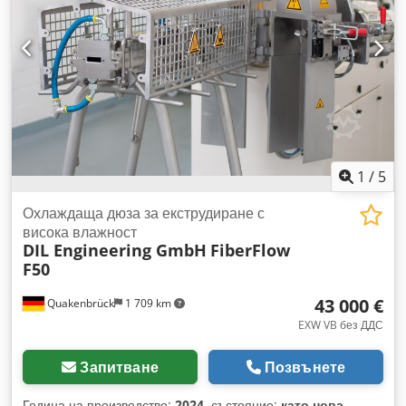
1
/
5
Охлаждаща дюза за екструдиране с
висока влажност
DIL Engineering GmbH
FiberFlow
F50
43 000 €
Quakenbrück
1 709 km
EXW VB без ДДС
Запитване
Позвънете
Година на производство:
2024
, състояние:
като нова