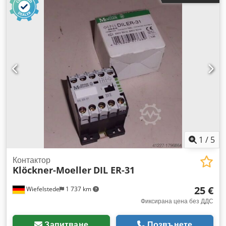
Напрежение: 60 VDC - Наличност: 19 броя налични - Цена:
на бройка - Размери на кашона: 60/50/В60 мм - Тегло: 0,2
кг/бр.
1
/
5
Контактор
Klöckner-Moeller
DIL ER-31
25 €
Wiefelstede
1 737 km
Фиксирана цена без ДДС
Запитване
Позвънете