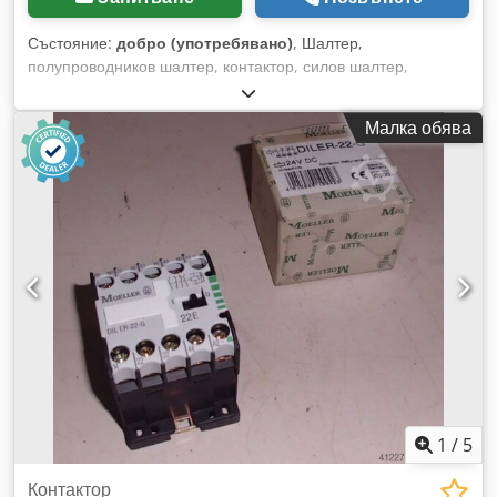
Състояние:
добро (употребявано)
, Шалтер,
полупроводников шалтер, контактор, силов шалтер,
контактор за кондензатори - Тип: DIL ER-31 - Цена: на брой
Dkjdpfx Aob A I Eash Eer - Налично количество: 8 броя -
Малка обява
Тегло: 0,2 кг/брой
1
/
5
Контактор