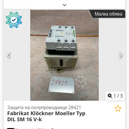
оферта. Продажбите се извършват само в рамките на
Европа, включително Турция. Цената е без опаковка;
Малка обява
условие за доставка: FCA (местонахождение на машината).
===== Технически данни вижте в приложената
спецификация. Изключва се всякаква гаранция или право
на рекламация. За точността на техническите данни и
годината на производство, за пълнотата на аксесоарите и
инструменталното оборудване, както и за спазването на
всички изисквания за безопасност и опазване на околната
среда, посочени в инструкциите за предотвратяване на
злополуки, не носим отговорност. Няма продажба на
частни лица. Dodpfxjzipu Ts Ah Eskr
1
/
3
Защита на полупроводници 28421
Fabrikat Klöckner Moeller
Typ
DIL SM 16 V-k