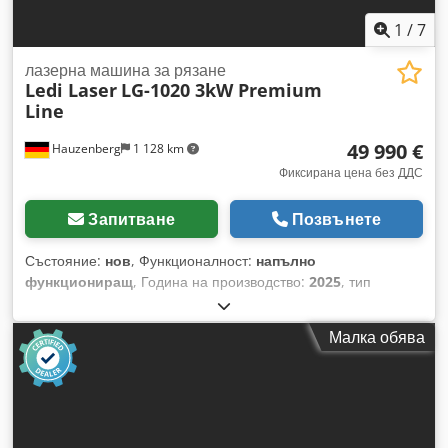
1
/
7
лазерна машина за рязане
Ledi Laser
LG-1020 3kW Premium
Line
49 990 €
Hauzenberg
1 128 km
Фиксирана цена без ДДС
Запитване
Позвънете
Състояние:
нов
, Функционалност:
напълно
функциониращ
, Година на производство:
2025
, тип
управление:
Управление с ЦПУ
, степен на автоматизация:
автоматичен
, тип на задвижване:
електрически
, тип
Малка обява
лазер:
лазерен с оптични влакна
, производител на
лазерни източници:
MAX Photonics
, часове лазер:
10 h
,
мощност на лазера:
3 000 W
, дължина на вълната на
лазера:
1 070 nm
, максимална дебелина на стоманен лист:
22 мм
, максимална дебелина на листа от неръждаема