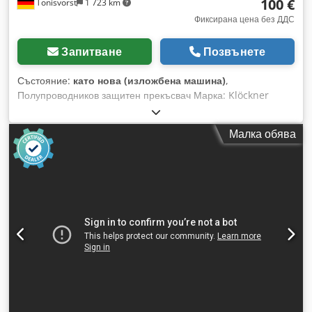
100 €
Tönisvorst
1 723 km
Фиксирана цена без ДДС
Запитване
Позвънете
Състояние:
като нова (изложбена машина)
,
Полупроводников защитен прекъсвач Марка: Klöckner
Moeller Модел: DIL SM 16 V-k Dkedpfx Ahsmxi U Ss Esr 400
V 16 A 7,5 kW неизползван, наличен от склад
Малка обява