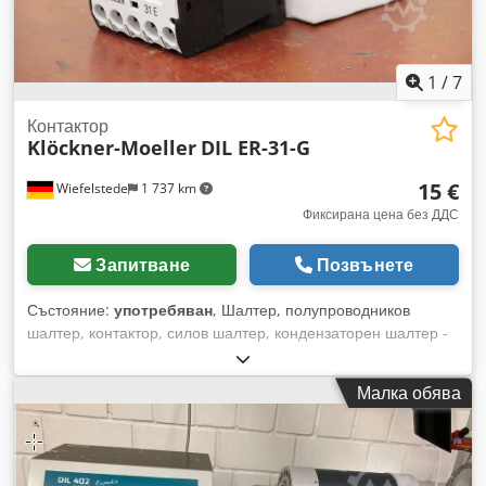
1
/
7
Контактор
Klöckner-Moeller
DIL ER-31-G
15 €
Wiefelstede
1 737 km
Фиксирана цена без ДДС
Запитване
Позвънете
Състояние:
употребяван
, Шалтер, полупроводников
шалтер, контактор, силов шалтер, кондензаторен шалтер -
Производител: Klöckner Moeller, помощен шалтер
(Cntactor Relay) неизползван, с оригинална опаковка -
Малка обява
Модел: DIL ER-31-G - Напрежение: 60 VDC - Наличност: 15
броя Dkodpfjr Im R Rox Ah Ejr - Цена: на бройка - Размери
на кутията: 60/50/H60 мм - Тегло: 0,2 кг/брой