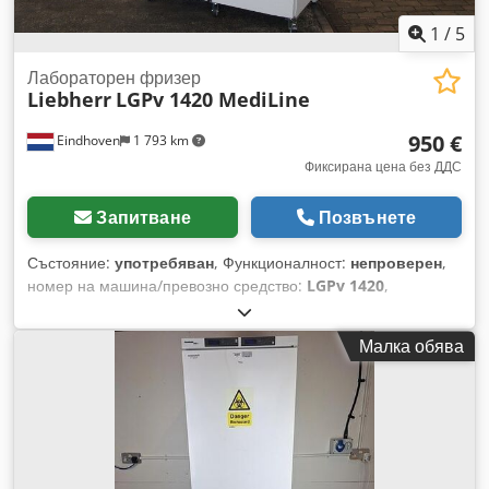
1
/
5
Лабораторен фризер
Liebherr
LGPv 1420 MediLine
950 €
Eindhoven
1 793 km
Фиксирана цена без ДДС
Запитване
Позвънете
Състояние:
употребяван
, Функционалност:
непроверен
,
номер на машина/превозно средство:
LGPv 1420
,
Употребяван Лабораторен фризер Liebherr Производител:
Liebherr (Mediline) Модел: LGPv 1420 Index 41C/001
Малка обява
Произведен: 2016 г. Детайли: Обем: 1427 литра Външни
размери (Ш x Д x В): 1430 x 830 x 2150 мм Вътрешни
размери (Ш x Д x В): 1250 x 700 x 1550 мм Комплект с 8
рафта, макс. товароносимост 60 кг Температурен
диапазон: -10 до -26°C Енергийна консумация: 8,887
kWh/24ч Динамична система на замразяване, с вентилатор