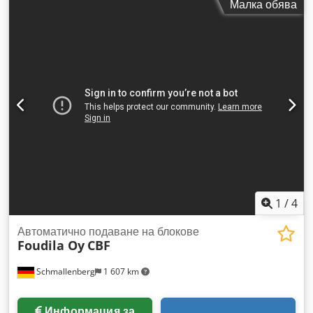
Малка обява
1
/
4
Автоматично подаване на блокове
Foudila Oy
CBF
Schmallenberg
1 607 km
Информация за