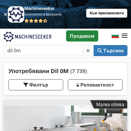
Machineseeker
Към приложението
Безплатно в магазина
Продавам
Търсене
Употребявани Dil 0M
(7 739)
Филтър
Релевантност
Малка обява