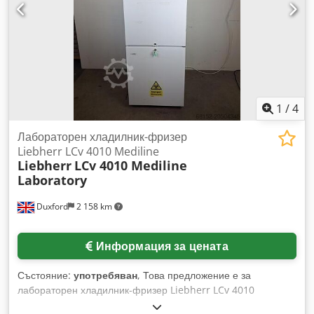
Автоматично размразяване С ключалка и въртящи се
колела Врата, стомана-бяла Dkedpoxiw Uuofx Ah Eer Тегло
приблизително 219 кг
1
/
4
Лабораторен хладилник-фризер
Liebherr LCv 4010 Mediline
Liebherr
LCv 4010 Mediline
Laboratory
Duxford
2 158 km
Информация за цената
Състояние:
употребяван
, Това предложение е за
лабораторен хладилник-фризер Liebherr LCv 4010
Mediline. Устройството е в пълна работна изправност и е