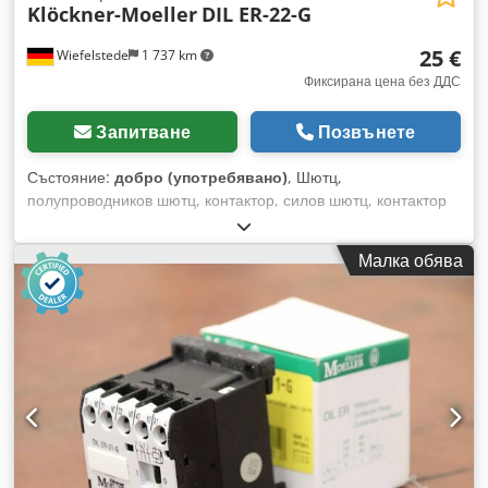
Klöckner-Moeller
DIL ER-22-G
25 €
Wiefelstede
1 737 km
Фиксирана цена без ДДС
Запитване
Позвънете
Състояние:
добро (употребявано)
, Шютц,
полупроводников шютц, контактор, силов шютц, контактор
за кондензатори - Тип: DIL ER-22-G - Цена: на бройка -
Наличност: 3 броя Djdjb A Nqcspfx Ah Eskr - Тегло: 0,2 кг/
Малка обява
бройка