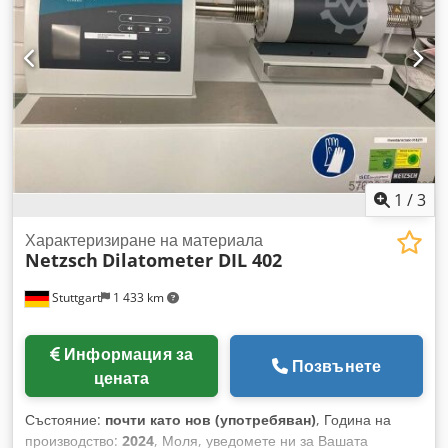
1
/
3
Характеризиране на материала
Netzsch
Dilatometer DIL 402
Stuttgart
1 433 km
Информация за
Позвънете
цената
Състояние:
почти като нов (употребяван)
, Година на
производство:
2024
, Моля, уведомете ни за Вашата