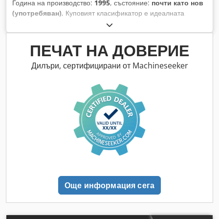
Година на производство:
1995
, състояние:
почти като нов
(употребяван)
, Куповият класификатор е идеалната
машина за възстановяване на пясък 0-4, с ниска енергийна
консумация и минимални изисквания за поддръжка.
Dksdpfx Aheu Avrts Esr - Капацитет: 50 куб.м/ч - Двигател:
ПЕЧАТ НА ДОВЕРИЕ
5,5 kW.
Дилъри, сертифицирани от Machineseeker
Още информация сега