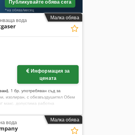
Публикувайте обява сега
*на обява/месец
Малка обява
анваща вода
tgaser
Информация за
цената
ван)
, 1 бр. употребяван съд за
ри, изолиран, с обезвъздушител Обем
ar макс. допустима работна
smfq Rkerjr
Малка обява
на вода
ompany