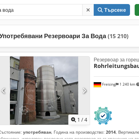
Търсене
Употребявани Резервоари За Вода
(15 210)
Резервоар за горе
Rohrleitungsba
Freising
1 240 km
1
/
4
Състояние:
употребяван
, Година на производство:
2014
, Вертикал
облицовка, използван последно като резервоар за съхранение на г