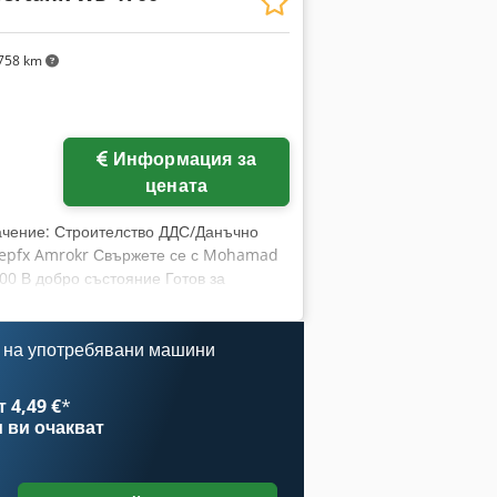
758 km
Информация за
цената
ачение: Строителство ДДС/Данъчно
Sepfx Amrokr Свържете се с Mohamad
0 В добро състояние Готов за
 на употребявани машини
 4,49 €
*
и
ви очакват