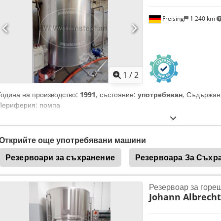
Freising
1 240 km
1
/
2
Година на производство:
1991
, състояние:
употребяван
, Съдържан
Периферия: помпа
Открийте още употребявани машини
Резервоари за съхранение
Резервоара За Съхр
Резервоар за горе
Johann Albrecht 