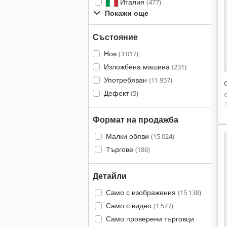
Италия
(477)
Покажи още
Състояние
Нов
(3 017)
Изложбена машина
(231)
Употребяван
(11 957)
Дефект
(5)
Формат на продажба
Малки обяви
(15 024)
Търгове
(186)
Детайли
Само с изображения
(15 138)
Само с видео
(1 577)
Само проверени търговци