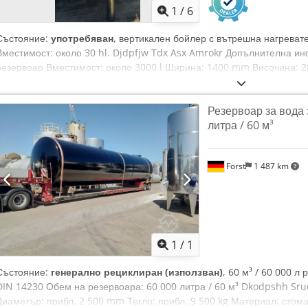
1
/
6
Състояние:
употребяван
, вертикален бойлер с вътрешна нагреват
Вместимост: около 30 hl. Djdpfjw Tdx Asx Amrokr Допълнителна и
резервоар Вместимост: около 3000 l Ширина: 1400 mm Височина:
стомана Положение: свободно стоящ Основна конструкция: цилиндр
Оборудване: нагревателна серпентина, термометър, изход в център
Резервоар за вода 
литра / 60 м³
Forst
1 487 km
Заявете о
1
/
1
Състояние:
генерално рециклиран (използван)
, 60 м³ / 60 000 л
DIN 14230 Обем на резервоара: 60 000 литра / 60 м³ Dkodpshh Sru
Диаметър: прибл. 2 500 mm Тегло: прибл. 9 500 kg Материал: стом