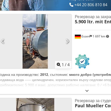
+44 20 806 810 84
Резервоар за захр
5.900 ltr. mit En
Essen
1 697 km
1
/
4
Година на производство:
2012
, състояние:
много добро (употребя
подаваща вода ----- цилиндричен, хоризонтален върху седлови опо
приблизително: 5 900 л макс. допустимо работно налягане: 0 / +6 b
температура: 0 / +200°C година на производство: 2012 Dkedpfx Am
Резервоар за студе
Paul Mueller C