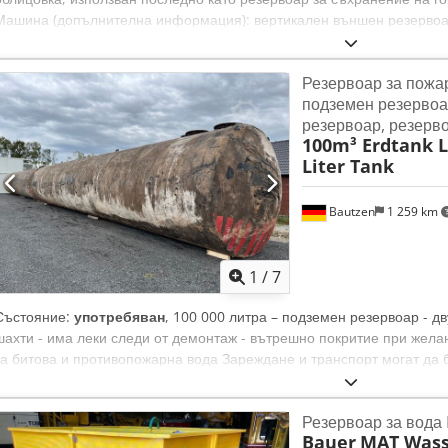
Машина (допълнителна информация): вертикален външен резервоа
Общ обем: 80000 л Материал: неръждаема стомана 1.4571 (AISI 31
върху бетонен фундамент Основна конструкция: цилиндричен резер
Резервоар за пожа
камбана Оборудване: изолация; облицовка; кранови уши; тръбопров
подземен резервоа
резервоар, резерв
100m³ Erdtank 
Liter Tank
Bautzen
1 259 km
1
/
7
Състояние:
употребяван
, 100 000 литра – подземен резервоар - дв
шахти - има леки следи от демонтаж - вътрешно покритие при жела
за битова и противопожарна вода Зареждане и транспорт могат да
отговаряни само на сериозни и легитимни запитвания, съдържащи:
Резервоар за вода
Bauer
MAT Wass