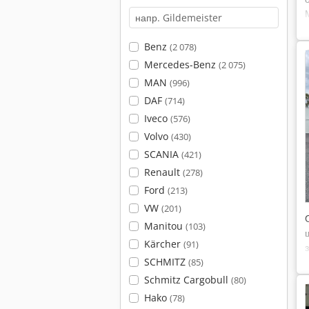
Benz
(2 078)
Mercedes-Benz
(2 075)
MAN
(996)
DAF
(714)
Iveco
(576)
Volvo
(430)
SCANIA
(421)
Renault
(278)
Ford
(213)
VW
(201)
Manitou
(103)
Kärcher
(91)
SCHMITZ
(85)
Schmitz Cargobull
(80)
Hako
(78)