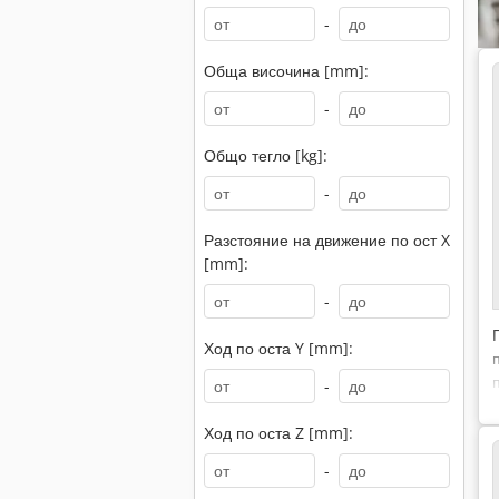
-
Обща височина [mm]:
-
Общо тегло [kg]:
-
Разстояние на движение по ост X
[mm]:
-
Ход по оста Y [mm]:
-
Ход по оста Z [mm]:
-