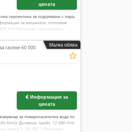
цената
елна серпентина за подгряване с пара.
нформация за машината: отопляем
 2800 mm Материал: неръждаема
ичен резервоар на тръбни крака
а на дъното, горен люк, преливник
Малка обява
за гасене 60 000
ще снимки
Информация за
цената
 резервоар за пожарогасителна вода по
ofx Amrjr Дължина: прибл. 12 680 mm
ана, марка S 235 JRG 2 Подземен