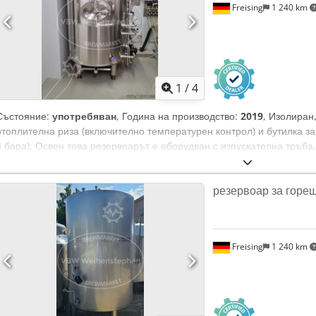
Freising
1 240 km
1
/
4
Състояние:
употребяван
, Година на производство:
2019
, Изолиран
отоплителна риза (включително температурен контрол) и бутилка за
3 бара). Освен това резервоарът е оборудван с изпускателна тръба
Машина (допълнително): вертикален, изолиран, отопляем неръждае
Височина: 2100 мм Dedexwy Aqjpfx Amrokr Материал: неръждаема ст
резервоар за горе
изолираща обшивка от 1.4301 (AISI 304) Основна конструкция: стои
(дебелина 50 мм); отоплителна риза; температурен контрол; помпа
(Grundfos); изпускателна тръба; индикатор за нивото на маркуча; 
Freising
1 240 km