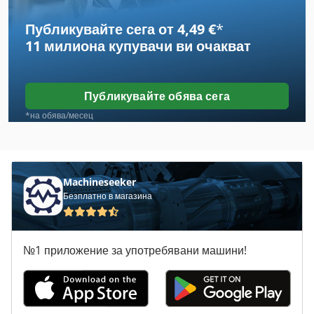
Публикувайте сега от 4,49 €
*
Вмъкване На Машина
11 милиона купувачи
ви очакват
Вмъкване На Машини
Извличане На Въздух
Публикувайте обява сега
Извличане На Ръката
*на обява/месец
Излагане На Uv
Машина На Храните
Machineseeker
Безплатно в магазина
Място На Производство
На Бирата
№1 приложение за употребявани машини!
На Екрана Промяна
Намаляване На Диапазон