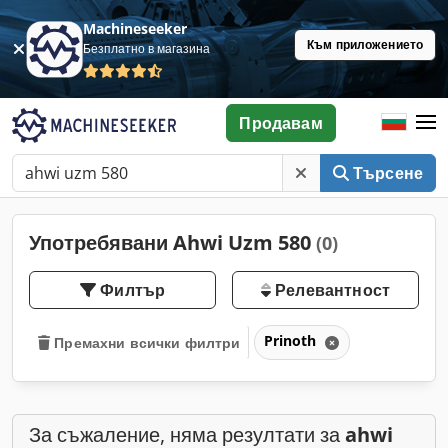
Machineseeker
Към приложението
Безплатно в магазина
Продавам
Търсене
Употребявани Ahwi Uzm 580
(0)
Филтър
Релевантност
Prinoth
Премахни всички филтри
За съжаление, няма резултати за
ahwi