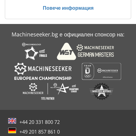
Намаляване На Машина
Повече информация
Проявяване На Филм
Свързване На Машина
Machineseeker.bg е официален спонсор на:
Управление На
Управление На Устройство
+44 20 331 800 72
+49 201 857 861 0