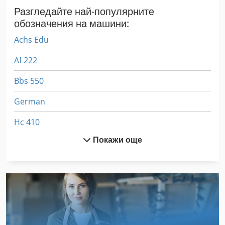
Разгледайте най-популярните
обозначения на машини:
Achs Edu
Af 222
Bbs 550
German
Hc 410
Покажи още
Mvh 5 1 4 B
Tip
Вдигане На Рамка
Вид Автомобил
Включване На Групата