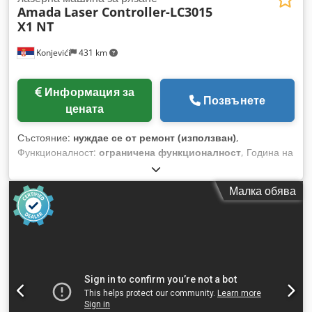
Amada
Laser Controller-LC3015
X1 NT
Konjevići
431 km
Информация за
Позвънете
цената
Състояние:
нуждае се от ремонт (използван)
,
Функционалност:
ограничена функционалност
, Година на
производство:
2007
, часове на работа:
31 489 h
, тип
управление:
NC управление
, степен на автоматизация:
Малка обява
полуавтоматичен
, тип лазер:
CO₂ лазер
, часове лазер:
22 804 h
, мощност на лазера:
4 000 W
, макс. дебелина на
ламарина:
22 мм
, максимална дебелина на стоманен лист:
22 мм
, максимална дебелина на листа от неръждаема
стомана:
8 мм
, макс. дебелина на алуминиева ламарина:
6
мм
, дължина на масата:
3 000 мм
, ширина на масата:
1 500 мм
, работна дължина:
3 000 мм
, работна ширина:
3 000 мм
, AMADA LC3015 X1 NT – Пълна автоматизирана