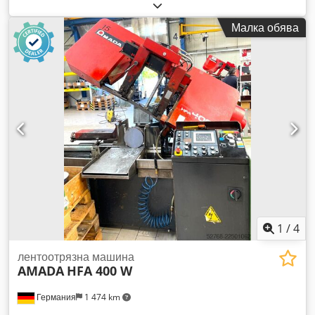
на масата: 1500 mm Dcedpfevwgu Dsx Abzek Горелки: 1
Управление: FANUC AF3500i-C Обща необходима мощност:
Малка обява
3,5 kW Тегло на машината: приблизително 12,5 t
Необходима площ: приблизително 12300 x 6000 x 2200 mm
Модел: Amada LCG3015 3.5kW Лазерен резонатор:
AF3500i-C Смяна на палети: LST 3015 G-серия Управляеми
оси: X, Y, Z (едновременно управление на три оси) Ход на
оста: 3070 x 1550 x 100 mm (Z-ос) Максимална дебелина
на материала: - 20 mm обикновена стомана - 10 mm
неръждаема стомана - 8 mm алуминий (A5052)
Максимални размери на обработвания детайл: 3070 x 1550
mm Максимална едновременна скорост на подаване (X/Y):
170 m/min Точност на позициониране: +/- 0,01 mm
Максимално тегло на материала: 920 kg Номинална
мощност: 3500 W Височина на работната маса: 840 mm
Ширина на машината: 2840 mm Височина на машината:
1
/
4
2166 mm Тегло на машината: 8 200 kg
лентоотрязна машина
AMADA
HFA 400 W
Германия
1 474 km