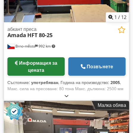
1
/
12
абкант преса
Amada
HFT 80-25
Brno-město
992 km
Информация за
Позвънете
цената
Състояние:
употребяван
, Година на производство:
2005
,
Макс. сила на пресоване: 80 тона Макс. дължина: 2500 мм
Ход: 200 мм Тегло на машината: 5750 кг Dcjdszdf D Uepfx
Abzek
Малка обява