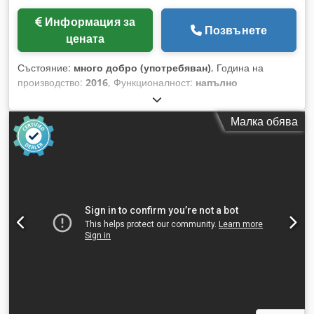
Информация за
Позвънете
цената
Състояние:
много добро (употребяван)
, Година на
производство:
2016
, Функционалност:
напълно
функциониращ
, Автоматична лентова трионна машина
AMADA HFA 400 W (Година на производство 2016 г.)
Малка обява
Капацитет на рязане: Диаметър на кръгло сечение 420 мм
Квадрат 400 x 400 мм Дължина на рязане 5 - 470 мм
Многократно подаване до 9999 мм Транспортьор за
стружки Мощност на задвижването 5,5 kW Скорост на
трионния лист 15 - 90 м/мин, безстепенно регулируема
Брояч на детайли Dcedpfx Abezrz Ahszsk Тегло 2200 кг
*Трионната машина е в много добро състояние и е
напълно функционална.*