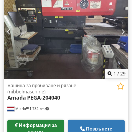
1
/
29
машина за пробиване и рязане
(nibbelmaschine)
Amada
PEGA-204040
Mierlo
1 782 km
Информация за
Позвънете