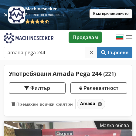
Machineseeker
Към приложението
Безплатно в магазина
Продавам
Търсене
Употребявани Amada Pega 244
(221)
Филтър
Релевантност
Amada
Премахни всички филтри
Малка обява