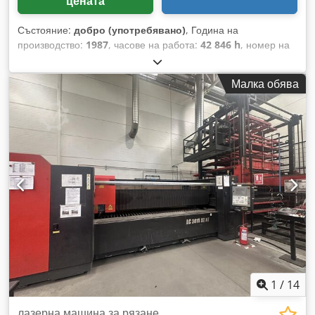
цената
Състояние:
добро (употребявано)
, Година на
производство:
1987
, часове на работа:
42 846 h
, номер на
машина/превозно средство:
P2440355
, CNC револверен
щанцоващ автомат с 24 станции Управление FANUC 6M
Малка обява
Време на включване: 42846 часа Главен шпиндел: 5,5 kW
Капацитет: 20 тона Брой станции: 24 Дебелина на
материала: 6,35 mm Диаметър на отвора: 88,9 mm Размер
на листа БЕЗ ПРЕПОЗИЦИОНИРАНЕ: 1000 x 1000 mm
Dcedpfxjxqr Sqo Abzsk С ЕДНО ПРЕПОЗИЦИОНИРАНЕ:
2000 x 1000 mm Максимално тегло на листа: 50 kg
Скорост: 30 удара/мин Честота на удара: 200 удара/мин
Нетно тегло: 8500 kg Размери (Д x Ш x В): 4500 x 3200 x
2200 mm
1
/
14
лазерна машина за рязане