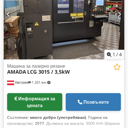
1
/
4
Машина за лазерно рязане
AMADA
LCG 3015 / 3,5kW
Австрия
1 201 km
Информация за
Позвънете
цената
Състояние:
много добро (употребяван)
, Година на
производство:
2017
, Дължина на масата: 3000 mm Ширина