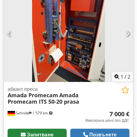
кг
1
/
2
абкант преса
Amada Promecam
Amada
Promecam ITS 50-20 prasa
7 000 €
Sehnde
1 579 km
Фиксирана цена без ДДС
Запитване
Позвънете