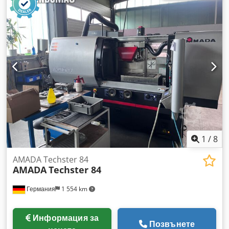
1
/
8
AMADA Techster 84
AMADA
Techster 84
Германия
1 554 km
Информация за
Позвънете