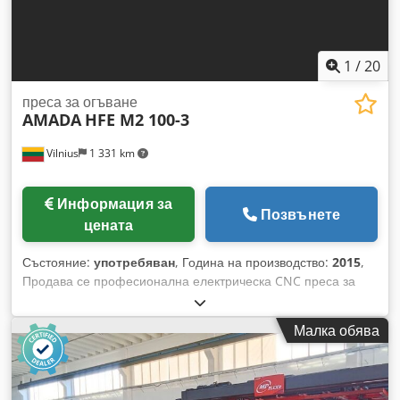
1
/
20
преса за огъване
AMADA
HFE M2 100-3
Vilnius
1 331 km
Информация за
Позвънете
цената
Състояние:
употребяван
, Година на производство:
2015
,
Продава се професионална електрическа CNC преса за
огъване AMADA HFE M2 100-3. Работи много тихо
благодарение на електрическото задвижване. Машината е
Малка обява
в напълно работещо състояние и е редовно поддържана от
сервиз на Amada. Възможен е оглед и тестване.
Dsdpfozrwc Dox Abzock Машината се продава без
инструменти. Можем да предложим нови инструменти,